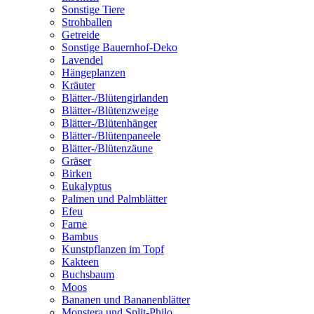
Sonstige Tiere
Strohballen
Getreide
Sonstige Bauernhof-Deko
Lavendel
Hängeplanzen
Kräuter
Blätter-/Blütengirlanden
Blätter-/Blütenzweige
Blätter-/Blütenhänger
Blätter-/Blütenpaneele
Blätter-/Blütenzäune
Gräser
Birken
Eukalyptus
Palmen und Palmblätter
Efeu
Farne
Bambus
Kunstpflanzen im Topf
Kakteen
Buchsbaum
Moos
Bananen und Bananenblätter
Monstera und Split-Philo