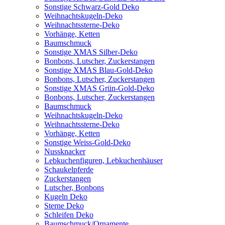
Sonstige Schwarz-Gold Deko
Weihnachtskugeln-Deko
Weihnachtssterne-Deko
Vorhänge, Ketten
Baumschmuck
Sonstige XMAS Silber-Deko
Bonbons, Lutscher, Zuckerstangen
Sonstige XMAS Blau-Gold-Deko
Bonbons, Lutscher, Zuckerstangen
Sonstige XMAS Grün-Gold-Deko
Bonbons, Lutscher, Zuckerstangen
Baumschmuck
Weihnachtskugeln-Deko
Weihnachtssterne-Deko
Vorhänge, Ketten
Sonstige Weiss-Gold-Deko
Nussknacker
Lebkuchenfiguren, Lebkuchenhäuser
Schaukelpferde
Zuckerstangen
Lutscher, Bonbons
Kugeln Deko
Sterne Deko
Schleifen Deko
Baumschmuck/Ornamente