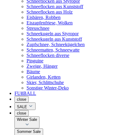
Schneeflocken aus Styropor
Schneeflocken aus Kunststoff
Schneeflocken aus Holz
Eisbären, Robben
Eiszapfenfriese, Wolken
Streuschnee
Schneekugeln aus Styropor
Schneekugeln aus Kunststoff
Zupfschnee, Schneekügelchen
Schneematten, Schneewatte
Schneeflocken diverse
Pinguine
Zweige, Hänger
Bäume
Girlanden, Ketten
Skier, Schlittschuhe
Sonstige Winter-Deko
FUßBALL
close
SALE
close
Winter Sale
Sommer Sale