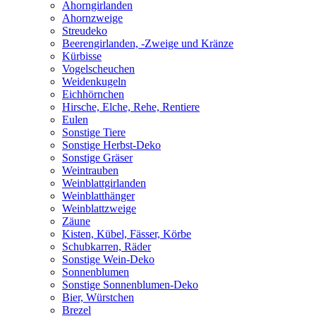
Ahorngirlanden
Ahornzweige
Streudeko
Beerengirlanden, -Zweige und Kränze
Kürbisse
Vogelscheuchen
Weidenkugeln
Eichhörnchen
Hirsche, Elche, Rehe, Rentiere
Eulen
Sonstige Tiere
Sonstige Herbst-Deko
Sonstige Gräser
Weintrauben
Weinblattgirlanden
Weinblatthänger
Weinblattzweige
Zäune
Kisten, Kübel, Fässer, Körbe
Schubkarren, Räder
Sonstige Wein-Deko
Sonnenblumen
Sonstige Sonnenblumen-Deko
Bier, Würstchen
Brezel