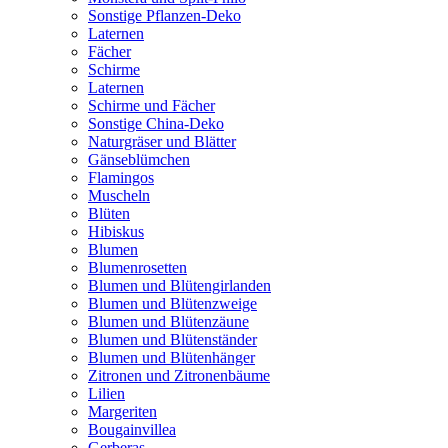
Sonstige Pflanzen-Deko
Laternen
Fächer
Schirme
Laternen
Schirme und Fächer
Sonstige China-Deko
Naturgräser und Blätter
Gänseblümchen
Flamingos
Muscheln
Blüten
Hibiskus
Blumen
Blumenrosetten
Blumen und Blütengirlanden
Blumen und Blütenzweige
Blumen und Blütenzäune
Blumen und Blütenständer
Blumen und Blütenhänger
Zitronen und Zitronenbäume
Lilien
Margeriten
Bougainvillea
Gerberas