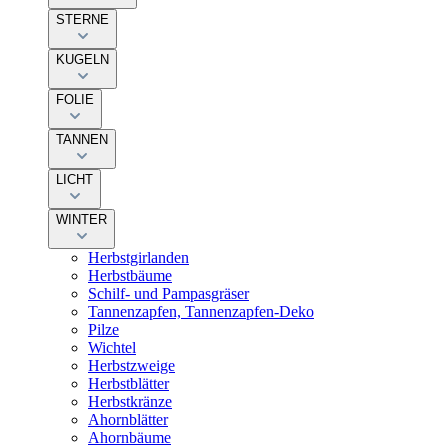
STERNE
KUGELN
FOLIE
TANNEN
LICHT
WINTER
Herbstgirlanden
Herbstbäume
Schilf- und Pampasgräser
Tannenzapfen, Tannenzapfen-Deko
Pilze
Wichtel
Herbstzweige
Herbstblätter
Herbstkränze
Ahornblätter
Ahornbäume