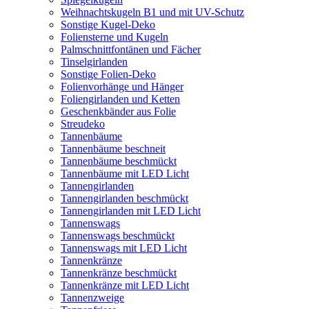
Weihnachtskugeln B1 und mit UV-Schutz
Sonstige Kugel-Deko
Foliensterne und Kugeln
Palmschnittfontänen und Fächer
Tinselgirlanden
Sonstige Folien-Deko
Folienvorhänge und Hänger
Foliengirlanden und Ketten
Geschenkbänder aus Folie
Streudeko
Tannenbäume
Tannenbäume beschneit
Tannenbäume beschmückt
Tannenbäume mit LED Licht
Tannengirlanden
Tannengirlanden beschmückt
Tannengirlanden mit LED Licht
Tannenswags
Tannenswags beschmückt
Tannenswags mit LED Licht
Tannenkränze
Tannenkränze beschmückt
Tannenkränze mit LED Licht
Tannenzweige