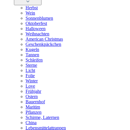
Herbst
Wein
Sonnenblumen
Oktoberfest
Halloween
Weihnachten
American Christmas
Geschenkpäckchen
Kugeln
Tannen
Schleifen
Sterne
Licht
Folie
Winter
Love
Frühjahr
Ostern
Bauernhof
Maritim
Pflanzen
Schirme, Laternen
China
Lebensmittelattrappen