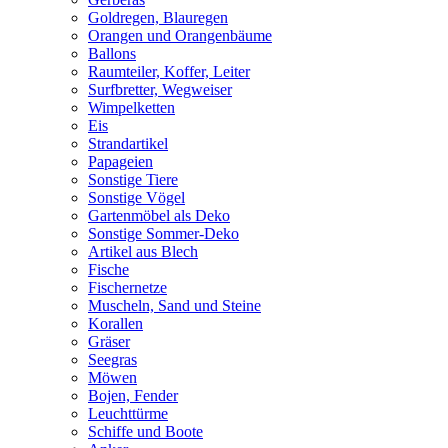
Goldregen, Blauregen
Orangen und Orangenbäume
Ballons
Raumteiler, Koffer, Leiter
Surfbretter, Wegweiser
Wimpelketten
Eis
Strandartikel
Papageien
Sonstige Tiere
Sonstige Vögel
Gartenmöbel als Deko
Sonstige Sommer-Deko
Artikel aus Blech
Fische
Fischernetze
Muscheln, Sand und Steine
Korallen
Gräser
Seegras
Möwen
Bojen, Fender
Leuchttürme
Schiffe und Boote