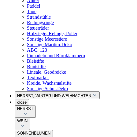
Anker
Paddel
Taue
Strandstühle
Rettungsringe
Steuerräder
Holzstege, Relinge, Poller
Sonstige Meerestiere
Sonstige Maritim-Deko
ABC, 123
Pinnadeln und Büroklammern
Bleistifte
Buntstifte
Lineale, Geodreicke
Textmarker
Kreide, Wachsmalstifte
Sonstige Schul-Deko
HERBST, WINTER UND WEIHNACHTEN
close
HERBST
WEIN
SONNENBLUMEN