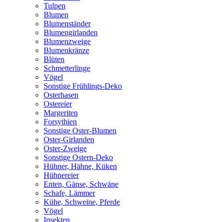
Tulpen
Blumen
Blumenständer
Blumengirlanden
Blumenzweige
Blumenkränze
Blüten
Schmetterlinge
Vögel
Sonstige Frühlings-Deko
Osterhasen
Ostereier
Margeriten
Forsythien
Sonstige Oster-Blumen
Oster-Girlanden
Oster-Zweige
Sonstige Ostern-Deko
Hühner, Hähne, Küken
Hühnereier
Enten, Gänse, Schwäne
Schafe, Lämmer
Kühe, Schweine, Pferde
Vögel
Insekten