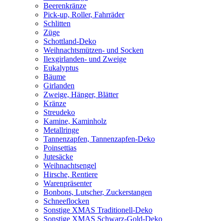
Beerenkränze
Pick-up, Roller, Fahrräder
Schlitten
Züge
Schottland-Deko
Weihnachtsmützen- und Socken
Ilexgirlanden- und Zweige
Eukalyptus
Bäume
Girlanden
Zweige, Hänger, Blätter
Kränze
Streudeko
Kamine, Kaminholz
Metallringe
Tannenzapfen, Tannenzapfen-Deko
Poinsettias
Jutesäcke
Weihnachtsengel
Hirsche, Rentiere
Warenpräsenter
Bonbons, Lutscher, Zuckerstangen
Schneeflocken
Sonstige XMAS Traditionell-Deko
Sonstige XMAS Schwarz-Gold-Deko