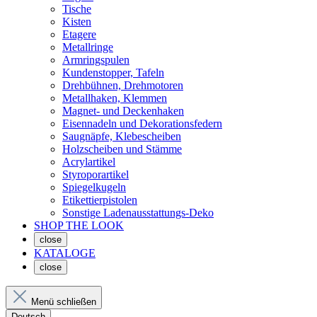
Tische
Kisten
Etagere
Metallringe
Armringspulen
Kundenstopper, Tafeln
Drehbühnen, Drehmotoren
Metallhaken, Klemmen
Magnet- und Deckenhaken
Eisennadeln und Dekorationsfedern
Saugnäpfe, Klebescheiben
Holzscheiben und Stämme
Acrylartikel
Styroporartikel
Spiegelkugeln
Etikettierpistolen
Sonstige Ladenausstattungs-Deko
SHOP THE LOOK
close
KATALOGE
close
Menü schließen
Deutsch