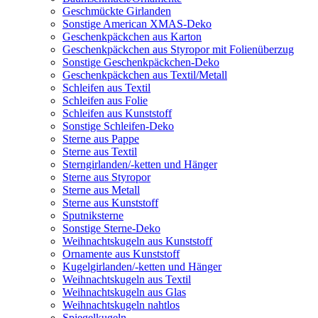
Geschmückte Girlanden
Sonstige American XMAS-Deko
Geschenkpäckchen aus Karton
Geschenkpäckchen aus Styropor mit Folienüberzug
Sonstige Geschenkpäckchen-Deko
Geschenkpäckchen aus Textil/Metall
Schleifen aus Textil
Schleifen aus Folie
Schleifen aus Kunststoff
Sonstige Schleifen-Deko
Sterne aus Pappe
Sterne aus Textil
Sterngirlanden/-ketten und Hänger
Sterne aus Styropor
Sterne aus Metall
Sterne aus Kunststoff
Sputniksterne
Sonstige Sterne-Deko
Weihnachtskugeln aus Kunststoff
Ornamente aus Kunststoff
Kugelgirlanden/-ketten und Hänger
Weihnachtskugeln aus Textil
Weihnachtskugeln aus Glas
Weihnachtskugeln nahtlos
Spiegelkugeln