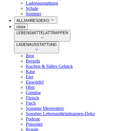
Ladenausstattung
Schule
Sommer
ALLJAHRESDEKO
close
LEBENSMITTELATTRAPPEN
LADENAUSSTATTUNG
Brot
Brezeln
Kuchen & Süßes Gebäck
Käse
Eier
Eiswürfel
Obst
Gemüse
Fleisch
Fisch
Sonstige Meerestiere
Sonstige Lebensmittelattrappen-Deko
Podeste
Präsenter
Regale