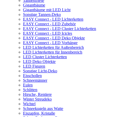
Tannenfriese
Gigantbäume
Gigantbäume mit LED Licht
Sonstige Tannen-Deko
EASY Connect - LED Lichterketten
EASY Connect - LED Zubehör
EASY Connect - LED Cluster Lichterketten
EASY Connect - LED Icicles
EASY Connect - LED Deko Objekte
EASY Connect - LED Vorhänge
LED Lichterketten für Außenbereich
LED Lichterketten für Innenbereich
LED Cluster Lichterketten
LED Deko Objekte
LED Figuren
Sonstige Licht-Deko
Eisschollen
Schneemänner
Eulen
Schlitten
Hirsche, Rentiere
Winter Streudeko
Wichtel
Schneekugeln aus Watte
Eiszapfen, Kristalle