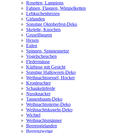
Rosetten, Lampions
Fahnen, Flaggen, Wimpelketten
Lebkuchenherzen
Girlanden
Sonstige Oktoberfest-Deko
Skelette, Knochen
Gruselfiguren
Hexen
Eulen
Spinnen, Spinnennetze
Vogelscheuchen
Fledermäuse
Kürbisse mit Gesicht
Sonstige Halloween-Deko
Weihnachtssessel, Hocker
Kronleuchter
Schaukelpferde
Nussknacker
Tannenbaum-Deko
Weihnachtssterne-Deko
Weihnachtskugeln-Deko
Wichtel
Weihnachtsmänner
Beerengirlanden
Beerenzweige