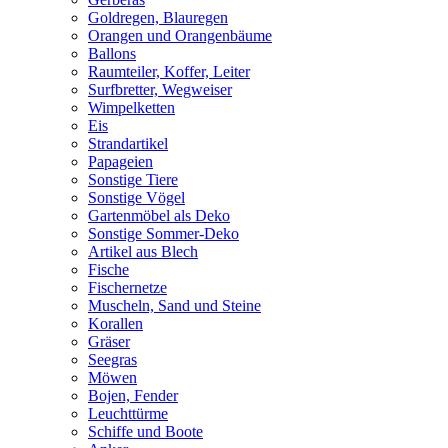
Goldregen, Blauregen
Orangen und Orangenbäume
Ballons
Raumteiler, Koffer, Leiter
Surfbretter, Wegweiser
Wimpelketten
Eis
Strandartikel
Papageien
Sonstige Tiere
Sonstige Vögel
Gartenmöbel als Deko
Sonstige Sommer-Deko
Artikel aus Blech
Fische
Fischernetze
Muscheln, Sand und Steine
Korallen
Gräser
Seegras
Möwen
Bojen, Fender
Leuchttürme
Schiffe und Boote