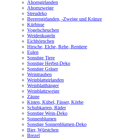
Ahorngirlanden
Ahornzweige
Streudeko
Beerengirlanden, -Zweige und Kränze
Kürbisse
Vogelscheuchen
Weidenkugeln
Eichhörnchen
Hirsche, Elche, Rehe, Rentiere
Eulen
Sonstige Tiere
Sonstige Herbst-Deko
Sonstige Gräser
Weintrauben
Weinblattgirlanden
Weinblatthänger
Weinblattzweige
Zäune
Kisten, Kübel, Fässer, Körbe
Schubkarren, Räder
Sonstige Wein-Deko
Sonnenblumen
Sonstige Sonnenblumen-Deko
Bier, Würstchen
Brezel