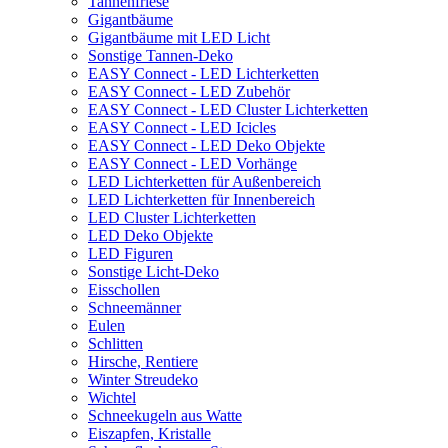
Tannenfriese
Gigantbäume
Gigantbäume mit LED Licht
Sonstige Tannen-Deko
EASY Connect - LED Lichterketten
EASY Connect - LED Zubehör
EASY Connect - LED Cluster Lichterketten
EASY Connect - LED Icicles
EASY Connect - LED Deko Objekte
EASY Connect - LED Vorhänge
LED Lichterketten für Außenbereich
LED Lichterketten für Innenbereich
LED Cluster Lichterketten
LED Deko Objekte
LED Figuren
Sonstige Licht-Deko
Eisschollen
Schneemänner
Eulen
Schlitten
Hirsche, Rentiere
Winter Streudeko
Wichtel
Schneekugeln aus Watte
Eiszapfen, Kristalle