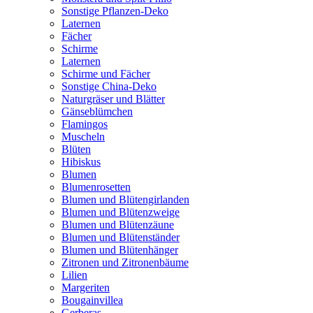
Sonstige Pflanzen-Deko
Laternen
Fächer
Schirme
Laternen
Schirme und Fächer
Sonstige China-Deko
Naturgräser und Blätter
Gänseblümchen
Flamingos
Muscheln
Blüten
Hibiskus
Blumen
Blumenrosetten
Blumen und Blütengirlanden
Blumen und Blütenzweige
Blumen und Blütenzäune
Blumen und Blütenständer
Blumen und Blütenhänger
Zitronen und Zitronenbäume
Lilien
Margeriten
Bougainvillea
Gerberas