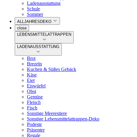
Ladenausstattung
Schule
Sommer
ALLJAHRESDEKO
close
LEBENSMITTELATTRAPPEN
LADENAUSSTATTUNG
Brot
Brezeln
Kuchen & Süßes Gebäck
Käse
Eier
Eiswürfel
Obst
Gemüse
Fleisch
Fisch
Sonstige Meerestiere
Sonstige Lebensmittelattrappen-Deko
Podeste
Präsenter
Regale