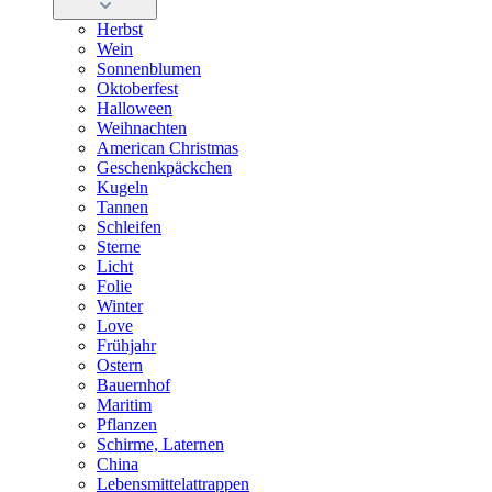
Herbst
Wein
Sonnenblumen
Oktoberfest
Halloween
Weihnachten
American Christmas
Geschenkpäckchen
Kugeln
Tannen
Schleifen
Sterne
Licht
Folie
Winter
Love
Frühjahr
Ostern
Bauernhof
Maritim
Pflanzen
Schirme, Laternen
China
Lebensmittelattrappen