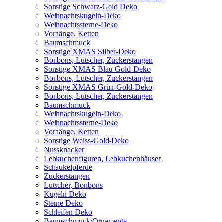
Sonstige Schwarz-Gold Deko
Weihnachtskugeln-Deko
Weihnachtssterne-Deko
Vorhänge, Ketten
Baumschmuck
Sonstige XMAS Silber-Deko
Bonbons, Lutscher, Zuckerstangen
Sonstige XMAS Blau-Gold-Deko
Bonbons, Lutscher, Zuckerstangen
Sonstige XMAS Grün-Gold-Deko
Bonbons, Lutscher, Zuckerstangen
Baumschmuck
Weihnachtskugeln-Deko
Weihnachtssterne-Deko
Vorhänge, Ketten
Sonstige Weiss-Gold-Deko
Nussknacker
Lebkuchenfiguren, Lebkuchenhäuser
Schaukelpferde
Zuckerstangen
Lutscher, Bonbons
Kugeln Deko
Sterne Deko
Schleifen Deko
Baumschmuck/Ornamente