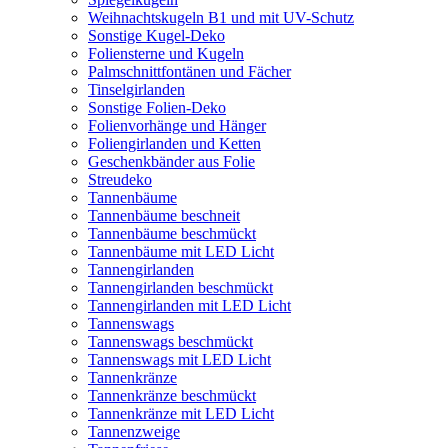
Weihnachtskugeln B1 und mit UV-Schutz
Sonstige Kugel-Deko
Foliensterne und Kugeln
Palmschnittfontänen und Fächer
Tinselgirlanden
Sonstige Folien-Deko
Folienvorhänge und Hänger
Foliengirlanden und Ketten
Geschenkbänder aus Folie
Streudeko
Tannenbäume
Tannenbäume beschneit
Tannenbäume beschmückt
Tannenbäume mit LED Licht
Tannengirlanden
Tannengirlanden beschmückt
Tannengirlanden mit LED Licht
Tannenswags
Tannenswags beschmückt
Tannenswags mit LED Licht
Tannenkränze
Tannenkränze beschmückt
Tannenkränze mit LED Licht
Tannenzweige