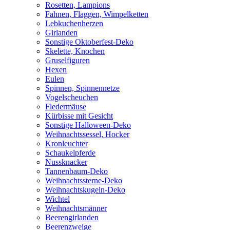
Rosetten, Lampions
Fahnen, Flaggen, Wimpelketten
Lebkuchenherzen
Girlanden
Sonstige Oktoberfest-Deko
Skelette, Knochen
Gruselfiguren
Hexen
Eulen
Spinnen, Spinnennetze
Vogelscheuchen
Fledermäuse
Kürbisse mit Gesicht
Sonstige Halloween-Deko
Weihnachtssessel, Hocker
Kronleuchter
Schaukelpferde
Nussknacker
Tannenbaum-Deko
Weihnachtssterne-Deko
Weihnachtskugeln-Deko
Wichtel
Weihnachtsmänner
Beerengirlanden
Beerenzweige