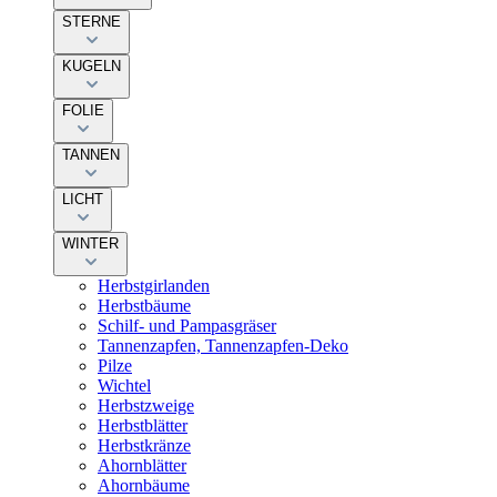
STERNE
KUGELN
FOLIE
TANNEN
LICHT
WINTER
Herbstgirlanden
Herbstbäume
Schilf- und Pampasgräser
Tannenzapfen, Tannenzapfen-Deko
Pilze
Wichtel
Herbstzweige
Herbstblätter
Herbstkränze
Ahornblätter
Ahornbäume