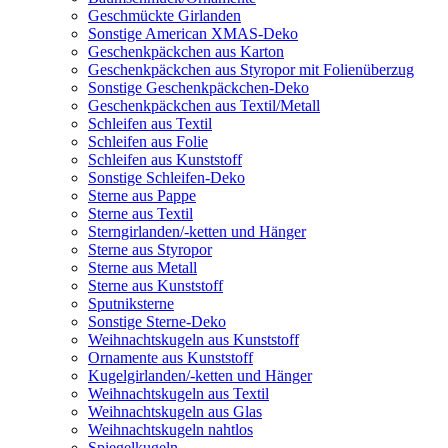
Geschmückte Girlanden
Sonstige American XMAS-Deko
Geschenkpäckchen aus Karton
Geschenkpäckchen aus Styropor mit Folienüberzug
Sonstige Geschenkpäckchen-Deko
Geschenkpäckchen aus Textil/Metall
Schleifen aus Textil
Schleifen aus Folie
Schleifen aus Kunststoff
Sonstige Schleifen-Deko
Sterne aus Pappe
Sterne aus Textil
Sterngirlanden/-ketten und Hänger
Sterne aus Styropor
Sterne aus Metall
Sterne aus Kunststoff
Sputniksterne
Sonstige Sterne-Deko
Weihnachtskugeln aus Kunststoff
Ornamente aus Kunststoff
Kugelgirlanden/-ketten und Hänger
Weihnachtskugeln aus Textil
Weihnachtskugeln aus Glas
Weihnachtskugeln nahtlos
Spiegelkugeln