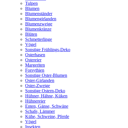
Tulpen
Blumen
Blumenständer
Blumengirlanden
Blumenzweige
Blumenkränze
Blüten
Schmetterlinge
Vögel
Sonstige Frühlings-Deko
Osterhasen
Ostereier
Margeriten
Forsythien
Sonstige Oster-Blumen
Oster-Girlanden
Oster-Zweige
Sonstige Ostern-Deko
Hühner, Hähne, Küken
Hühnereier
Enten, Gänse, Schwäne
Schafe, Lämmer
Kühe, Schweine, Pferde
Vögel
Insekten