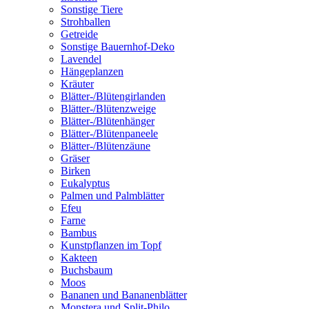
Sonstige Tiere
Strohballen
Getreide
Sonstige Bauernhof-Deko
Lavendel
Hängeplanzen
Kräuter
Blätter-/Blütengirlanden
Blätter-/Blütenzweige
Blätter-/Blütenhänger
Blätter-/Blütenpaneele
Blätter-/Blütenzäune
Gräser
Birken
Eukalyptus
Palmen und Palmblätter
Efeu
Farne
Bambus
Kunstpflanzen im Topf
Kakteen
Buchsbaum
Moos
Bananen und Bananenblätter
Monstera und Split-Philo