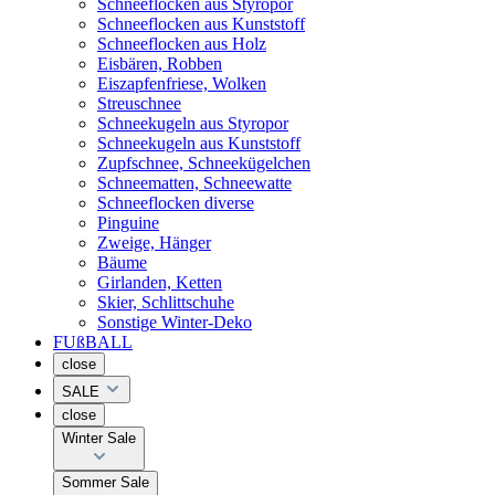
Schneeflocken aus Styropor
Schneeflocken aus Kunststoff
Schneeflocken aus Holz
Eisbären, Robben
Eiszapfenfriese, Wolken
Streuschnee
Schneekugeln aus Styropor
Schneekugeln aus Kunststoff
Zupfschnee, Schneekügelchen
Schneematten, Schneewatte
Schneeflocken diverse
Pinguine
Zweige, Hänger
Bäume
Girlanden, Ketten
Skier, Schlittschuhe
Sonstige Winter-Deko
FUßBALL
close
SALE
close
Winter Sale
Sommer Sale