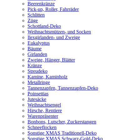
Beerenkränze
Pick-up, Roller, Fahrräder
Schlitten
Züge
Schottland-Deko
Weihnachtsmützen- und Socken
Ilexgirlanden- und Zweige
Eukalyptus
Bäume
Girlanden
Zweige, Hänger, Blätter
Kränze
Streudeko
Kamine, Kaminholz
Metallringe
Tannenzapfen, Tannenzapfen-Deko
Poinsettias
Jutesäcke
Weihnachtsengel
Hirsche, Rentiere
Warenpräsenter
Bonbons, Lutscher, Zuckerstangen
Schneeflocken
Sonstige XMAS Traditionell-Deko
Sonstige XMAS Schwarz-Gold-Deko