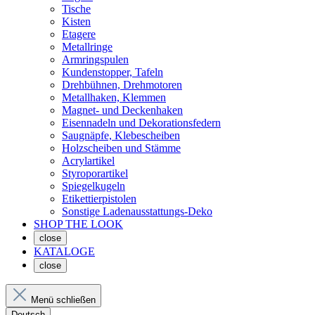
Tische
Kisten
Etagere
Metallringe
Armringspulen
Kundenstopper, Tafeln
Drehbühnen, Drehmotoren
Metallhaken, Klemmen
Magnet- und Deckenhaken
Eisennadeln und Dekorationsfedern
Saugnäpfe, Klebescheiben
Holzscheiben und Stämme
Acrylartikel
Styroporartikel
Spiegelkugeln
Etikettierpistolen
Sonstige Ladenausstattungs-Deko
SHOP THE LOOK
close
KATALOGE
close
Menü schließen
Deutsch