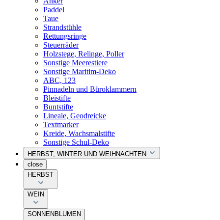
Anker
Paddel
Taue
Strandstühle
Rettungsringe
Steuerräder
Holzstege, Relinge, Poller
Sonstige Meerestiere
Sonstige Maritim-Deko
ABC, 123
Pinnadeln und Büroklammern
Bleistifte
Buntstifte
Lineale, Geodreicke
Textmarker
Kreide, Wachsmalstifte
Sonstige Schul-Deko
HERBST, WINTER UND WEIHNACHTEN
close
HERBST
WEIN
SONNENBLUMEN