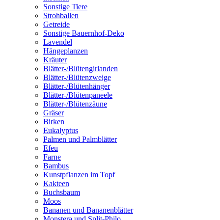
Sonstige Tiere
Strohballen
Getreide
Sonstige Bauernhof-Deko
Lavendel
Hängeplanzen
Kräuter
Blätter-/Blütengirlanden
Blätter-/Blütenzweige
Blätter-/Blütenhänger
Blätter-/Blütenpaneele
Blätter-/Blütenzäune
Gräser
Birken
Eukalyptus
Palmen und Palmblätter
Efeu
Farne
Bambus
Kunstpflanzen im Topf
Kakteen
Buchsbaum
Moos
Bananen und Bananenblätter
Monstera und Split-Philo