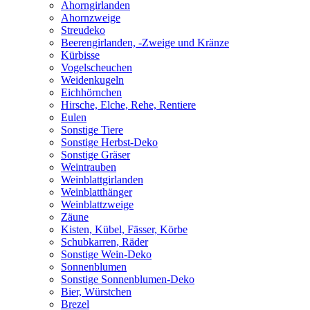
Ahorngirlanden
Ahornzweige
Streudeko
Beerengirlanden, -Zweige und Kränze
Kürbisse
Vogelscheuchen
Weidenkugeln
Eichhörnchen
Hirsche, Elche, Rehe, Rentiere
Eulen
Sonstige Tiere
Sonstige Herbst-Deko
Sonstige Gräser
Weintrauben
Weinblattgirlanden
Weinblatthänger
Weinblattzweige
Zäune
Kisten, Kübel, Fässer, Körbe
Schubkarren, Räder
Sonstige Wein-Deko
Sonnenblumen
Sonstige Sonnenblumen-Deko
Bier, Würstchen
Brezel