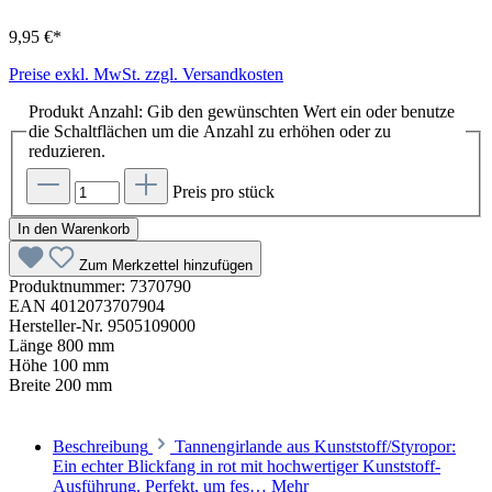
9,95 €*
Preise exkl. MwSt. zzgl. Versandkosten
Produkt Anzahl: Gib den gewünschten Wert ein oder benutze
die Schaltflächen um die Anzahl zu erhöhen oder zu
reduzieren.
Preis pro stück
In den Warenkorb
Zum Merkzettel hinzufügen
Produktnummer:
7370790
EAN
4012073707904
Hersteller-Nr.
9505109000
Länge
800 mm
Höhe
100 mm
Breite
200 mm
Beschreibung
Tannengirlande aus Kunststoff/Styropor:
Ein echter Blickfang in rot mit hochwertiger Kunststoff-
Ausführung. Perfekt, um fes…
Mehr