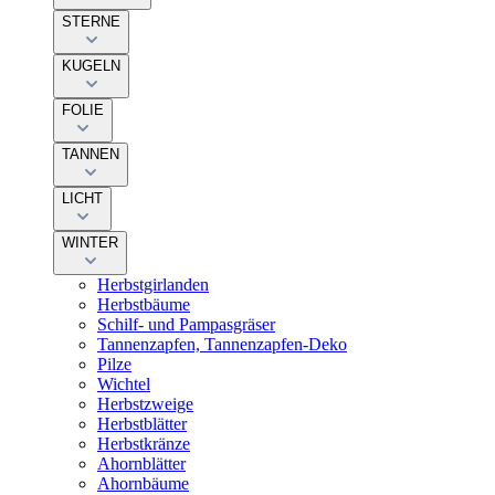
STERNE
KUGELN
FOLIE
TANNEN
LICHT
WINTER
Herbstgirlanden
Herbstbäume
Schilf- und Pampasgräser
Tannenzapfen, Tannenzapfen-Deko
Pilze
Wichtel
Herbstzweige
Herbstblätter
Herbstkränze
Ahornblätter
Ahornbäume