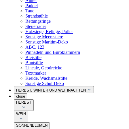
Anker
Paddel
Taue
Strandstühle
Rettungsringe
Steuerräder
Holzstege, Relinge, Poller
Sonstige Meerestiere
Sonstige Maritim-Deko
ABC, 123
Pinnadeln und Büroklammern
Bleistifte
Buntstifte
Lineale, Geodreicke
Textmarker
Kreide, Wachsmalstifte
Sonstige Schul-Deko
HERBST, WINTER UND WEIHNACHTEN
close
HERBST
WEIN
SONNENBLUMEN