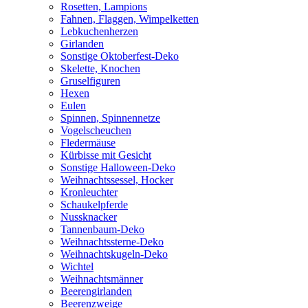
Rosetten, Lampions
Fahnen, Flaggen, Wimpelketten
Lebkuchenherzen
Girlanden
Sonstige Oktoberfest-Deko
Skelette, Knochen
Gruselfiguren
Hexen
Eulen
Spinnen, Spinnennetze
Vogelscheuchen
Fledermäuse
Kürbisse mit Gesicht
Sonstige Halloween-Deko
Weihnachtssessel, Hocker
Kronleuchter
Schaukelpferde
Nussknacker
Tannenbaum-Deko
Weihnachtssterne-Deko
Weihnachtskugeln-Deko
Wichtel
Weihnachtsmänner
Beerengirlanden
Beerenzweige