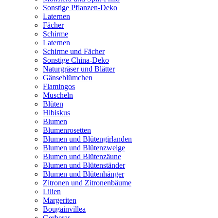
Sonstige Pflanzen-Deko
Laternen
Fächer
Schirme
Laternen
Schirme und Fächer
Sonstige China-Deko
Naturgräser und Blätter
Gänseblümchen
Flamingos
Muscheln
Blüten
Hibiskus
Blumen
Blumenrosetten
Blumen und Blütengirlanden
Blumen und Blütenzweige
Blumen und Blütenzäune
Blumen und Blütenständer
Blumen und Blütenhänger
Zitronen und Zitronenbäume
Lilien
Margeriten
Bougainvillea
Gerberas