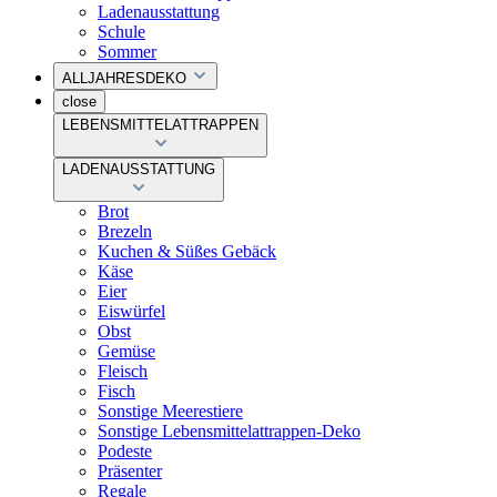
Ladenausstattung
Schule
Sommer
ALLJAHRESDEKO
close
LEBENSMITTELATTRAPPEN
LADENAUSSTATTUNG
Brot
Brezeln
Kuchen & Süßes Gebäck
Käse
Eier
Eiswürfel
Obst
Gemüse
Fleisch
Fisch
Sonstige Meerestiere
Sonstige Lebensmittelattrappen-Deko
Podeste
Präsenter
Regale