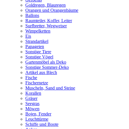
Goldregen, Blauregen
Orangen und Orangenbäume
Ballons
Raumteiler, Koffer, Leiter
Surfbretter, Wegweiser
Wimpelketten
Eis
Strandartikel
Papageien
Sonstige Tiere
Sonstige Vögel
Gartenmöbel als Deko
Sonstige Sommer-Deko
Artikel aus Blech
Fische
Fischernetze
Muscheln, Sand und Steine
Korallen
Gräser
Seegras
Möwen
Bojen, Fender
Leuchttürme
Schiffe und Boote