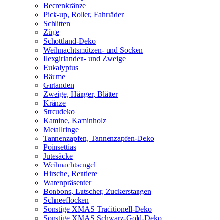
Beerenkränze
Pick-up, Roller, Fahrräder
Schlitten
Züge
Schottland-Deko
Weihnachtsmützen- und Socken
Ilexgirlanden- und Zweige
Eukalyptus
Bäume
Girlanden
Zweige, Hänger, Blätter
Kränze
Streudeko
Kamine, Kaminholz
Metallringe
Tannenzapfen, Tannenzapfen-Deko
Poinsettias
Jutesäcke
Weihnachtsengel
Hirsche, Rentiere
Warenpräsenter
Bonbons, Lutscher, Zuckerstangen
Schneeflocken
Sonstige XMAS Traditionell-Deko
Sonstige XMAS Schwarz-Gold-Deko