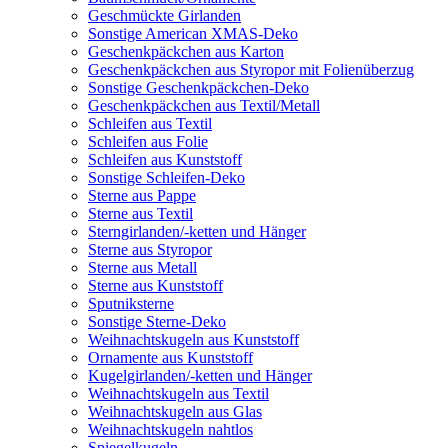
Geschmückte Girlanden
Sonstige American XMAS-Deko
Geschenkpäckchen aus Karton
Geschenkpäckchen aus Styropor mit Folienüberzug
Sonstige Geschenkpäckchen-Deko
Geschenkpäckchen aus Textil/Metall
Schleifen aus Textil
Schleifen aus Folie
Schleifen aus Kunststoff
Sonstige Schleifen-Deko
Sterne aus Pappe
Sterne aus Textil
Sterngirlanden/-ketten und Hänger
Sterne aus Styropor
Sterne aus Metall
Sterne aus Kunststoff
Sputniksterne
Sonstige Sterne-Deko
Weihnachtskugeln aus Kunststoff
Ornamente aus Kunststoff
Kugelgirlanden/-ketten und Hänger
Weihnachtskugeln aus Textil
Weihnachtskugeln aus Glas
Weihnachtskugeln nahtlos
Spiegelkugeln