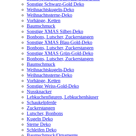
Sonstige Schwarz-Gold Deko
Weihnachtskugeln-Deko
Weihnachtssterne-Deko
Vorhänge, Ketten
Baumschmuck
Sonstige XMAS Silber-Deko
Bonbons, Lutscher, Zuckerstangen
Sonstige XMAS Blau-Gold-Deko
Bonbons, Lutscher, Zuckerstangen
Sonstige XMAS Grün-Gold-Deko
Bonbons, Lutscher, Zuckerstangen
Baumschmuck
Weihnachtskugeln-Deko
Weihnachtssterne-Deko
Vorhänge, Ketten
Sonstige Weiss-Gold-Deko
Nussknacker
Lebkuchenfiguren, Lebkuchenhäuser
Schaukelpferde
Zuckerstangen
Lutscher, Bonbons
Kugeln Deko
Sterne Deko
Schleifen Deko
Baumschmuck/Ornamente