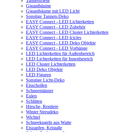
Tannenfriese
Gigantbäume
Gigantbäume mit LED Licht
Sonstige Tannen-Deko
EASY Connect - LED Lichterketten
EASY Connect - LED Zubehör
EASY Connect - LED Cluster Lichterketten
EASY Connect - LED Icicles
EASY Connect - LED Deko Objekte
EASY Connect - LED Vorhänge
LED Lichterketten für Außenbereich
LED Lichterketten für Innenbereich
LED Cluster Lichterketten
LED Deko Objekte
LED Figuren
Sonstige Licht-Deko
Eisschollen
Schneemänner
Eulen
Schlitten
Hirsche, Rentiere
Winter Streudeko
Wichtel
Schneekugeln aus Watte
Eiszapfen, Kristalle