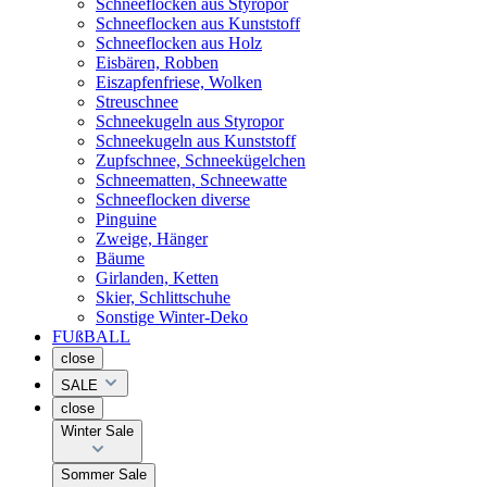
Schneeflocken aus Styropor
Schneeflocken aus Kunststoff
Schneeflocken aus Holz
Eisbären, Robben
Eiszapfenfriese, Wolken
Streuschnee
Schneekugeln aus Styropor
Schneekugeln aus Kunststoff
Zupfschnee, Schneekügelchen
Schneematten, Schneewatte
Schneeflocken diverse
Pinguine
Zweige, Hänger
Bäume
Girlanden, Ketten
Skier, Schlittschuhe
Sonstige Winter-Deko
FUßBALL
close
SALE
close
Winter Sale
Sommer Sale