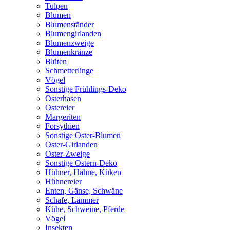
Tulpen
Blumen
Blumenständer
Blumengirlanden
Blumenzweige
Blumenkränze
Blüten
Schmetterlinge
Vögel
Sonstige Frühlings-Deko
Osterhasen
Ostereier
Margeriten
Forsythien
Sonstige Oster-Blumen
Oster-Girlanden
Oster-Zweige
Sonstige Ostern-Deko
Hühner, Hähne, Küken
Hühnereier
Enten, Gänse, Schwäne
Schafe, Lämmer
Kühe, Schweine, Pferde
Vögel
Insekten