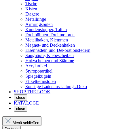
Tische
Kisten
Etagere
Metallringe
Armringspulen
Kundenstopper, Tafeln
Drehbühnen, Drehmotoren
Metallhaken, Klemmen
Magnet- und Deckenhaken
Eisennadeln und Dekorationsfedern
Saugnäpfe, Klebescheiben
Holzscheiben und Stämme
Acrylartikel
Styroporartikel
Spiegelkugeln
Etikettierpistolen
Sonstige Ladenausstattungs-Deko
SHOP THE LOOK
close
KATALOGE
close
Menü schließen
Deutsch