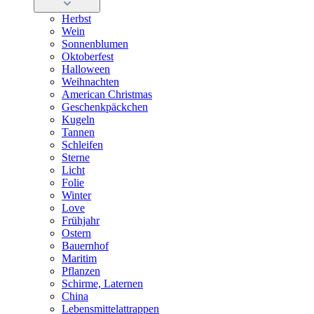
Herbst
Wein
Sonnenblumen
Oktoberfest
Halloween
Weihnachten
American Christmas
Geschenkpäckchen
Kugeln
Tannen
Schleifen
Sterne
Licht
Folie
Winter
Love
Frühjahr
Ostern
Bauernhof
Maritim
Pflanzen
Schirme, Laternen
China
Lebensmittelattrappen