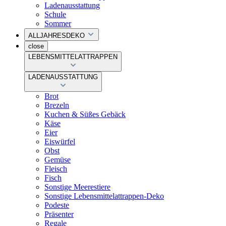
Ladenausstattung
Schule
Sommer
ALLJAHRESDEKO
close
LEBENSMITTELATTRAPPEN
LADENAUSSTATTUNG
Brot
Brezeln
Kuchen & Süßes Gebäck
Käse
Eier
Eiswürfel
Obst
Gemüse
Fleisch
Fisch
Sonstige Meerestiere
Sonstige Lebensmittelattrappen-Deko
Podeste
Präsenter
Regale