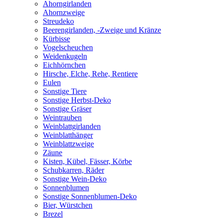
Ahorngirlanden
Ahornzweige
Streudeko
Beerengirlanden, -Zweige und Kränze
Kürbisse
Vogelscheuchen
Weidenkugeln
Eichhörnchen
Hirsche, Elche, Rehe, Rentiere
Eulen
Sonstige Tiere
Sonstige Herbst-Deko
Sonstige Gräser
Weintrauben
Weinblattgirlanden
Weinblatthänger
Weinblattzweige
Zäune
Kisten, Kübel, Fässer, Körbe
Schubkarren, Räder
Sonstige Wein-Deko
Sonnenblumen
Sonstige Sonnenblumen-Deko
Bier, Würstchen
Brezel