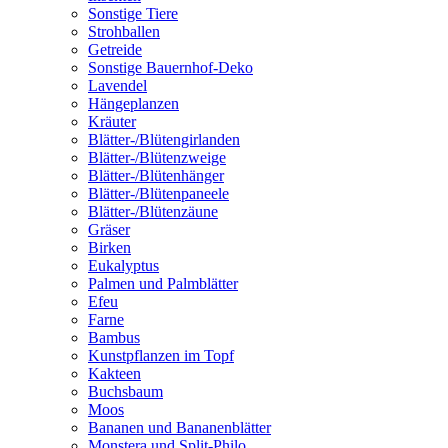
Sonstige Tiere
Strohballen
Getreide
Sonstige Bauernhof-Deko
Lavendel
Hängeplanzen
Kräuter
Blätter-/Blütengirlanden
Blätter-/Blütenzweige
Blätter-/Blütenhänger
Blätter-/Blütenpaneele
Blätter-/Blütenzäune
Gräser
Birken
Eukalyptus
Palmen und Palmblätter
Efeu
Farne
Bambus
Kunstpflanzen im Topf
Kakteen
Buchsbaum
Moos
Bananen und Bananenblätter
Monstera und Split-Philo