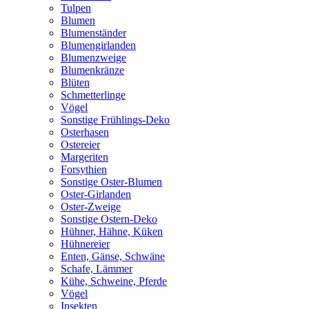
Tulpen
Blumen
Blumenständer
Blumengirlanden
Blumenzweige
Blumenkränze
Blüten
Schmetterlinge
Vögel
Sonstige Frühlings-Deko
Osterhasen
Ostereier
Margeriten
Forsythien
Sonstige Oster-Blumen
Oster-Girlanden
Oster-Zweige
Sonstige Ostern-Deko
Hühner, Hähne, Küken
Hühnereier
Enten, Gänse, Schwäne
Schafe, Lämmer
Kühe, Schweine, Pferde
Vögel
Insekten