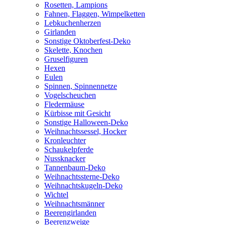
Rosetten, Lampions
Fahnen, Flaggen, Wimpelketten
Lebkuchenherzen
Girlanden
Sonstige Oktoberfest-Deko
Skelette, Knochen
Gruselfiguren
Hexen
Eulen
Spinnen, Spinnennetze
Vogelscheuchen
Fledermäuse
Kürbisse mit Gesicht
Sonstige Halloween-Deko
Weihnachtssessel, Hocker
Kronleuchter
Schaukelpferde
Nussknacker
Tannenbaum-Deko
Weihnachtssterne-Deko
Weihnachtskugeln-Deko
Wichtel
Weihnachtsmänner
Beerengirlanden
Beerenzweige