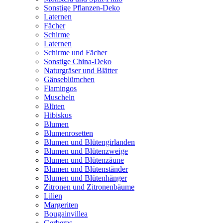
Sonstige Pflanzen-Deko
Laternen
Fächer
Schirme
Laternen
Schirme und Fächer
Sonstige China-Deko
Naturgräser und Blätter
Gänseblümchen
Flamingos
Muscheln
Blüten
Hibiskus
Blumen
Blumenrosetten
Blumen und Blütengirlanden
Blumen und Blütenzweige
Blumen und Blütenzäune
Blumen und Blütenständer
Blumen und Blütenhänger
Zitronen und Zitronenbäume
Lilien
Margeriten
Bougainvillea
Gerberas