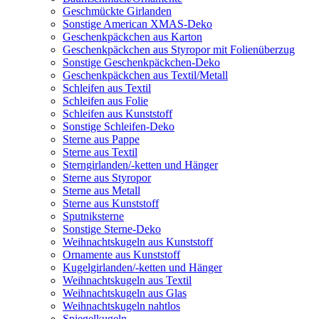
Geschmückte Girlanden
Sonstige American XMAS-Deko
Geschenkpäckchen aus Karton
Geschenkpäckchen aus Styropor mit Folienüberzug
Sonstige Geschenkpäckchen-Deko
Geschenkpäckchen aus Textil/Metall
Schleifen aus Textil
Schleifen aus Folie
Schleifen aus Kunststoff
Sonstige Schleifen-Deko
Sterne aus Pappe
Sterne aus Textil
Sterngirlanden/-ketten und Hänger
Sterne aus Styropor
Sterne aus Metall
Sterne aus Kunststoff
Sputniksterne
Sonstige Sterne-Deko
Weihnachtskugeln aus Kunststoff
Ornamente aus Kunststoff
Kugelgirlanden/-ketten und Hänger
Weihnachtskugeln aus Textil
Weihnachtskugeln aus Glas
Weihnachtskugeln nahtlos
Spiegelkugeln