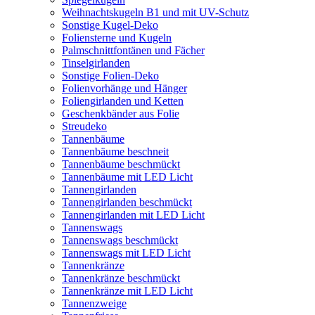
Weihnachtskugeln B1 und mit UV-Schutz
Sonstige Kugel-Deko
Foliensterne und Kugeln
Palmschnittfontänen und Fächer
Tinselgirlanden
Sonstige Folien-Deko
Folienvorhänge und Hänger
Foliengirlanden und Ketten
Geschenkbänder aus Folie
Streudeko
Tannenbäume
Tannenbäume beschneit
Tannenbäume beschmückt
Tannenbäume mit LED Licht
Tannengirlanden
Tannengirlanden beschmückt
Tannengirlanden mit LED Licht
Tannenswags
Tannenswags beschmückt
Tannenswags mit LED Licht
Tannenkränze
Tannenkränze beschmückt
Tannenkränze mit LED Licht
Tannenzweige