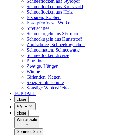
Schneeflocken aus Styropor
Schneeflocken aus Kunststoff
Schneeflocken aus Holz
Eisbären, Robben
Eiszapfenfriese, Wolken
Streuschnee
Schneekugeln aus Styropor
Schneekugeln aus Kunststoff
Zupfschnee, Schneekügelchen
Schneematten, Schneewatte
Schneeflocken diverse
Pinguine
Zweige, Hänger
Bäume
Girlanden, Ketten
Skier, Schlittschuhe
Sonstige Winter-Deko
FUßBALL
close
SALE
close
Winter Sale
Sommer Sale