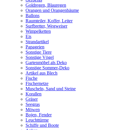
Goldregen, Blauregen
Orangen und Orangenbäume
Ballons
Raumteiler, Koffer, Leiter
Surfbretter, Wegweiser
Wimpelketten
Eis
Strandartikel
Papageien
Sonstige Tiere
Sonstige Vögel
Gartenmöbel als Deko
Sonstige Sommer-Deko
Artikel aus Blech
Fische
Fischernetze
Muscheln, Sand und Steine
Korallen
Gräser
Seegras
Möwen
Bojen, Fender
Leuchttürme
Schiffe und Boote