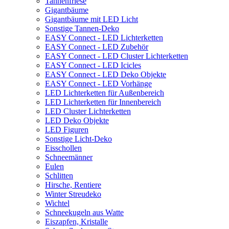
Tannenfriese
Gigantbäume
Gigantbäume mit LED Licht
Sonstige Tannen-Deko
EASY Connect - LED Lichterketten
EASY Connect - LED Zubehör
EASY Connect - LED Cluster Lichterketten
EASY Connect - LED Icicles
EASY Connect - LED Deko Objekte
EASY Connect - LED Vorhänge
LED Lichterketten für Außenbereich
LED Lichterketten für Innenbereich
LED Cluster Lichterketten
LED Deko Objekte
LED Figuren
Sonstige Licht-Deko
Eisschollen
Schneemänner
Eulen
Schlitten
Hirsche, Rentiere
Winter Streudeko
Wichtel
Schneekugeln aus Watte
Eiszapfen, Kristalle