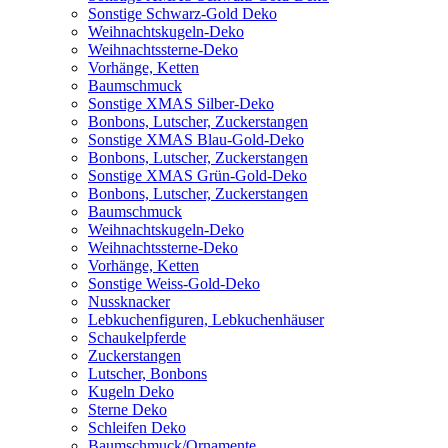
Sonstige Schwarz-Gold Deko
Weihnachtskugeln-Deko
Weihnachtssterne-Deko
Vorhänge, Ketten
Baumschmuck
Sonstige XMAS Silber-Deko
Bonbons, Lutscher, Zuckerstangen
Sonstige XMAS Blau-Gold-Deko
Bonbons, Lutscher, Zuckerstangen
Sonstige XMAS Grün-Gold-Deko
Bonbons, Lutscher, Zuckerstangen
Baumschmuck
Weihnachtskugeln-Deko
Weihnachtssterne-Deko
Vorhänge, Ketten
Sonstige Weiss-Gold-Deko
Nussknacker
Lebkuchenfiguren, Lebkuchenhäuser
Schaukelpferde
Zuckerstangen
Lutscher, Bonbons
Kugeln Deko
Sterne Deko
Schleifen Deko
Baumschmuck/Ornamente