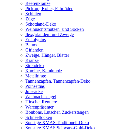
Beerenkränze
Pick-up, Roller, Fahrräder
Schlitten
Züge
Schottland-Deko
Weihnachtsmützen- und Socken
Ilexgirlanden- und Zweige
Eukalyptus
Bäume
Girlanden
Zweige, Hänger, Blätter
Kränze
Streudeko
Kamine, Kaminholz
Metallringe
Tannenzapfen, Tannenzapfen-Deko
Poinsettias
Jutesäcke
Weihnachtsengel
Hirsche, Rentiere
Warenpräsenter
Bonbons, Lutscher, Zuckerstangen
Schneeflocken
Sonstige XMAS Traditionell-Deko
Sonstige XMAS Schwarz-Gold-Deko