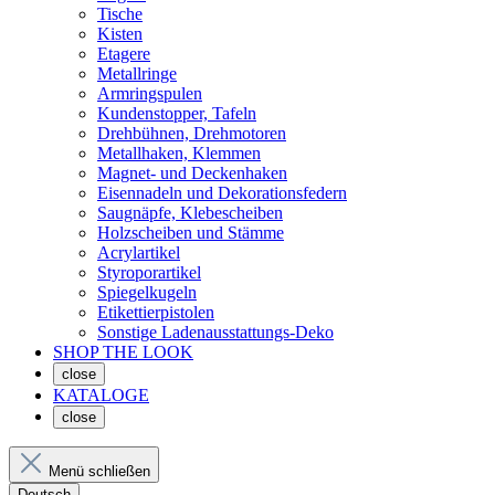
Tische
Kisten
Etagere
Metallringe
Armringspulen
Kundenstopper, Tafeln
Drehbühnen, Drehmotoren
Metallhaken, Klemmen
Magnet- und Deckenhaken
Eisennadeln und Dekorationsfedern
Saugnäpfe, Klebescheiben
Holzscheiben und Stämme
Acrylartikel
Styroporartikel
Spiegelkugeln
Etikettierpistolen
Sonstige Ladenausstattungs-Deko
SHOP THE LOOK
close
KATALOGE
close
Menü schließen
Deutsch