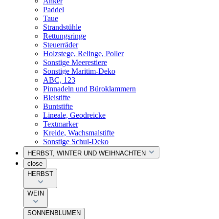
Anker
Paddel
Taue
Strandstühle
Rettungsringe
Steuerräder
Holzstege, Relinge, Poller
Sonstige Meerestiere
Sonstige Maritim-Deko
ABC, 123
Pinnadeln und Büroklammern
Bleistifte
Buntstifte
Lineale, Geodreicke
Textmarker
Kreide, Wachsmalstifte
Sonstige Schul-Deko
HERBST, WINTER UND WEIHNACHTEN
close
HERBST
WEIN
SONNENBLUMEN