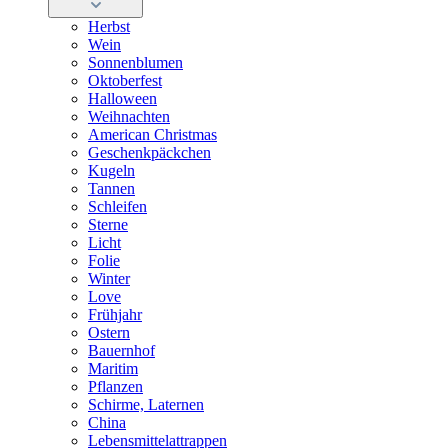
Herbst
Wein
Sonnenblumen
Oktoberfest
Halloween
Weihnachten
American Christmas
Geschenkpäckchen
Kugeln
Tannen
Schleifen
Sterne
Licht
Folie
Winter
Love
Frühjahr
Ostern
Bauernhof
Maritim
Pflanzen
Schirme, Laternen
China
Lebensmittelattrappen