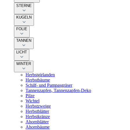
STERNE
KUGELN
FOLIE
TANNEN
LICHT
WINTER
Herbstgirlanden
Herbstbäume
Schilf- und Pampasgräser
Tannenzapfen, Tannenzapfen-Deko
Pilze
Wichtel
Herbstzweige
Herbstblätter
Herbstkränze
Ahornblätter
Ahornbäume