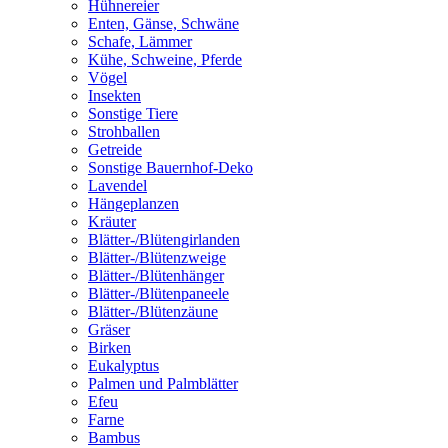
Hühnereier
Enten, Gänse, Schwäne
Schafe, Lämmer
Kühe, Schweine, Pferde
Vögel
Insekten
Sonstige Tiere
Strohballen
Getreide
Sonstige Bauernhof-Deko
Lavendel
Hängeplanzen
Kräuter
Blätter-/Blütengirlanden
Blätter-/Blütenzweige
Blätter-/Blütenhänger
Blätter-/Blütenpaneele
Blätter-/Blütenzäune
Gräser
Birken
Eukalyptus
Palmen und Palmblätter
Efeu
Farne
Bambus