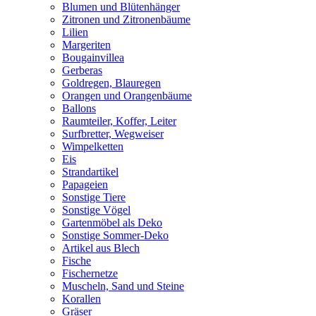
Blumen und Blütenhänger
Zitronen und Zitronenbäume
Lilien
Margeriten
Bougainvillea
Gerberas
Goldregen, Blauregen
Orangen und Orangenbäume
Ballons
Raumteiler, Koffer, Leiter
Surfbretter, Wegweiser
Wimpelketten
Eis
Strandartikel
Papageien
Sonstige Tiere
Sonstige Vögel
Gartenmöbel als Deko
Sonstige Sommer-Deko
Artikel aus Blech
Fische
Fischernetze
Muscheln, Sand und Steine
Korallen
Gräser