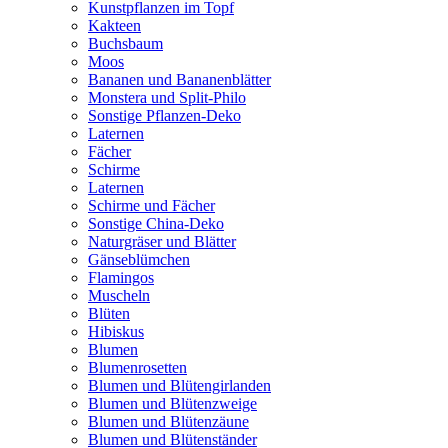
Kunstpflanzen im Topf
Kakteen
Buchsbaum
Moos
Bananen und Bananenblätter
Monstera und Split-Philo
Sonstige Pflanzen-Deko
Laternen
Fächer
Schirme
Laternen
Schirme und Fächer
Sonstige China-Deko
Naturgräser und Blätter
Gänseblümchen
Flamingos
Muscheln
Blüten
Hibiskus
Blumen
Blumenrosetten
Blumen und Blütengirlanden
Blumen und Blütenzweige
Blumen und Blütenzäune
Blumen und Blütenständer