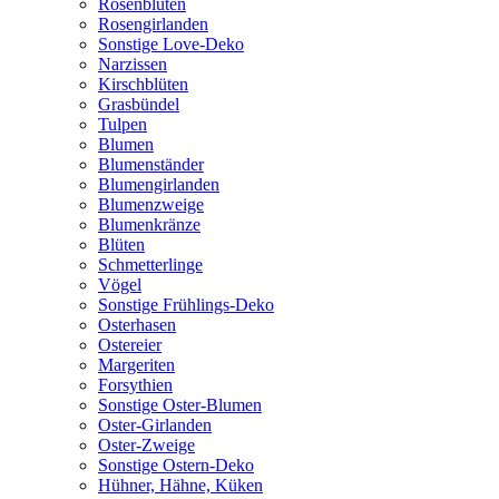
Rosenblüten
Rosengirlanden
Sonstige Love-Deko
Narzissen
Kirschblüten
Grasbündel
Tulpen
Blumen
Blumenständer
Blumengirlanden
Blumenzweige
Blumenkränze
Blüten
Schmetterlinge
Vögel
Sonstige Frühlings-Deko
Osterhasen
Ostereier
Margeriten
Forsythien
Sonstige Oster-Blumen
Oster-Girlanden
Oster-Zweige
Sonstige Ostern-Deko
Hühner, Hähne, Küken