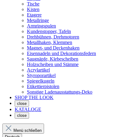
Tische
Kisten
Etagere
Metallringe
Armringspulen
Kundenstopper, Tafeln
Drehbühnen, Drehmotoren
Metallhaken, Klemmen
Magnet- und Deckenhaken
Eisennadeln und Dekorationsfedern
Saugnäpfe, Klebescheiben
Holzscheiben und Stämme
Acrylartikel
Styroporartikel
Spiegelkugeln
Etikettierpistolen
Sonstige Ladenausstattungs-Deko
SHOP THE LOOK
close
KATALOGE
close
Menü schließen
Deutsch