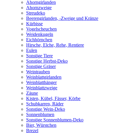
Ahorngirlanden
Ahornzweige
Streudeko
Beerengirlanden, -Zweige und Kränze
Kürbisse
Vogelscheuchen
Weidenkugeln
Eichhörnchen
Hirsche, Elche, Rehe, Rentiere
Eulen
Sonstige Tiere
Sonstige Herbst-Deko
Sonstige Gräser
Weintrauben
Weinblattgirlanden
Weinblatthänger
Weinblattzweige
Zäune
Kisten, Kübel, Fässer, Körbe
Schubkarren, Räder
Sonstige Wein-Deko
Sonnenblumen
Sonstige Sonnenblumen-Deko
Bier, Würstchen
Brezel