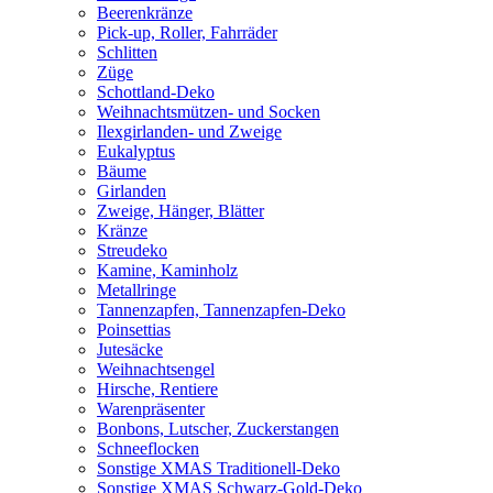
Beerenkränze
Pick-up, Roller, Fahrräder
Schlitten
Züge
Schottland-Deko
Weihnachtsmützen- und Socken
Ilexgirlanden- und Zweige
Eukalyptus
Bäume
Girlanden
Zweige, Hänger, Blätter
Kränze
Streudeko
Kamine, Kaminholz
Metallringe
Tannenzapfen, Tannenzapfen-Deko
Poinsettias
Jutesäcke
Weihnachtsengel
Hirsche, Rentiere
Warenpräsenter
Bonbons, Lutscher, Zuckerstangen
Schneeflocken
Sonstige XMAS Traditionell-Deko
Sonstige XMAS Schwarz-Gold-Deko