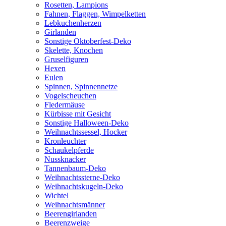
Rosetten, Lampions
Fahnen, Flaggen, Wimpelketten
Lebkuchenherzen
Girlanden
Sonstige Oktoberfest-Deko
Skelette, Knochen
Gruselfiguren
Hexen
Eulen
Spinnen, Spinnennetze
Vogelscheuchen
Fledermäuse
Kürbisse mit Gesicht
Sonstige Halloween-Deko
Weihnachtssessel, Hocker
Kronleuchter
Schaukelpferde
Nussknacker
Tannenbaum-Deko
Weihnachtssterne-Deko
Weihnachtskugeln-Deko
Wichtel
Weihnachtsmänner
Beerengirlanden
Beerenzweige