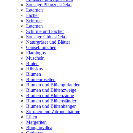
Sonstige Pflanzen-Deko
Laternen
Fächer
Schirme
Laternen
Schirme und Fächer
Sonstige China-Deko
Naturgräser und Blätter
Gänseblümchen
Flamingos
Muscheln
Blüten
Hibiskus
Blumen
Blumenrosetten
Blumen und Blütengirlanden
Blumen und Blütenzweige
Blumen und Blütenzäune
Blumen und Blütenständer
Blumen und Blütenhänger
Zitronen und Zitronenbäume
Lilien
Margeriten
Bougainvillea
Gerberas