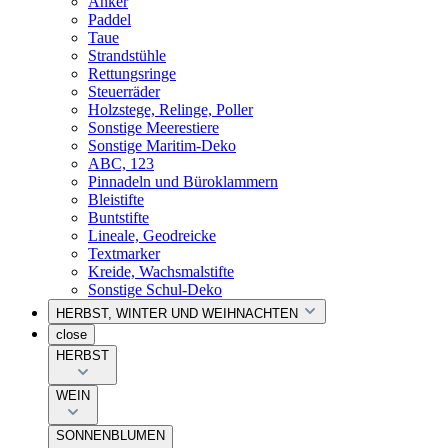
Anker
Paddel
Taue
Strandstühle
Rettungsringe
Steuerräder
Holzstege, Relinge, Poller
Sonstige Meerestiere
Sonstige Maritim-Deko
ABC, 123
Pinnadeln und Büroklammern
Bleistifte
Buntstifte
Lineale, Geodreicke
Textmarker
Kreide, Wachsmalstifte
Sonstige Schul-Deko
HERBST, WINTER UND WEIHNACHTEN
close
HERBST
WEIN
SONNENBLUMEN