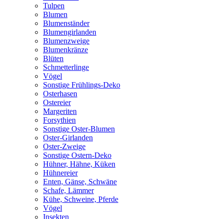
Tulpen
Blumen
Blumenständer
Blumengirlanden
Blumenzweige
Blumenkränze
Blüten
Schmetterlinge
Vögel
Sonstige Frühlings-Deko
Osterhasen
Ostereier
Margeriten
Forsythien
Sonstige Oster-Blumen
Oster-Girlanden
Oster-Zweige
Sonstige Ostern-Deko
Hühner, Hähne, Küken
Hühnereier
Enten, Gänse, Schwäne
Schafe, Lämmer
Kühe, Schweine, Pferde
Vögel
Insekten