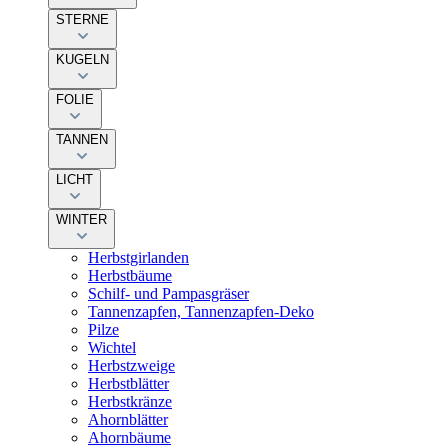
STERNE
KUGELN
FOLIE
TANNEN
LICHT
WINTER
Herbstgirlanden
Herbstbäume
Schilf- und Pampasgräser
Tannenzapfen, Tannenzapfen-Deko
Pilze
Wichtel
Herbstzweige
Herbstblätter
Herbstkränze
Ahornblätter
Ahornbäume