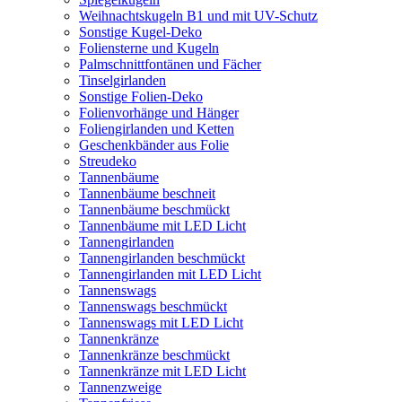
Weihnachtskugeln B1 und mit UV-Schutz
Sonstige Kugel-Deko
Foliensterne und Kugeln
Palmschnittfontänen und Fächer
Tinselgirlanden
Sonstige Folien-Deko
Folienvorhänge und Hänger
Foliengirlanden und Ketten
Geschenkbänder aus Folie
Streudeko
Tannenbäume
Tannenbäume beschneit
Tannenbäume beschmückt
Tannenbäume mit LED Licht
Tannengirlanden
Tannengirlanden beschmückt
Tannengirlanden mit LED Licht
Tannenswags
Tannenswags beschmückt
Tannenswags mit LED Licht
Tannenkränze
Tannenkränze beschmückt
Tannenkränze mit LED Licht
Tannenzweige