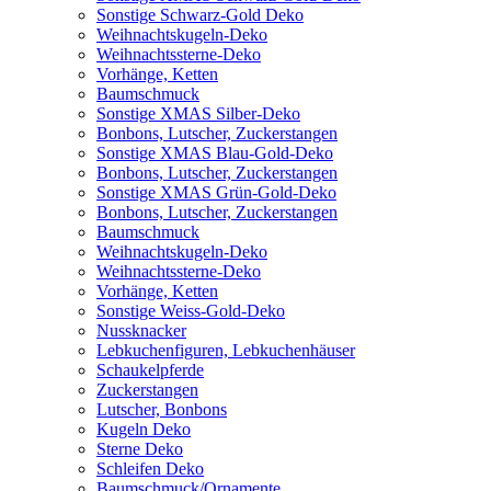
Sonstige Schwarz-Gold Deko
Weihnachtskugeln-Deko
Weihnachtssterne-Deko
Vorhänge, Ketten
Baumschmuck
Sonstige XMAS Silber-Deko
Bonbons, Lutscher, Zuckerstangen
Sonstige XMAS Blau-Gold-Deko
Bonbons, Lutscher, Zuckerstangen
Sonstige XMAS Grün-Gold-Deko
Bonbons, Lutscher, Zuckerstangen
Baumschmuck
Weihnachtskugeln-Deko
Weihnachtssterne-Deko
Vorhänge, Ketten
Sonstige Weiss-Gold-Deko
Nussknacker
Lebkuchenfiguren, Lebkuchenhäuser
Schaukelpferde
Zuckerstangen
Lutscher, Bonbons
Kugeln Deko
Sterne Deko
Schleifen Deko
Baumschmuck/Ornamente