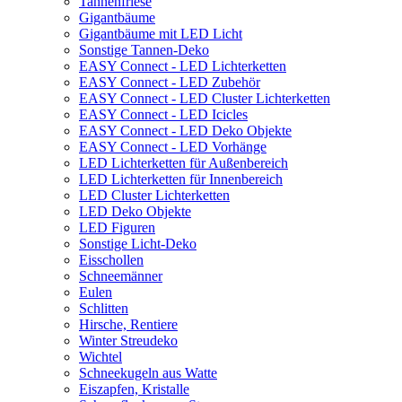
Tannenfriese
Gigantbäume
Gigantbäume mit LED Licht
Sonstige Tannen-Deko
EASY Connect - LED Lichterketten
EASY Connect - LED Zubehör
EASY Connect - LED Cluster Lichterketten
EASY Connect - LED Icicles
EASY Connect - LED Deko Objekte
EASY Connect - LED Vorhänge
LED Lichterketten für Außenbereich
LED Lichterketten für Innenbereich
LED Cluster Lichterketten
LED Deko Objekte
LED Figuren
Sonstige Licht-Deko
Eisschollen
Schneemänner
Eulen
Schlitten
Hirsche, Rentiere
Winter Streudeko
Wichtel
Schneekugeln aus Watte
Eiszapfen, Kristalle