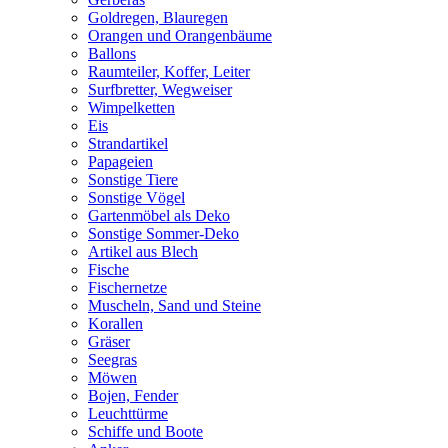
Goldregen, Blauregen
Orangen und Orangenbäume
Ballons
Raumteiler, Koffer, Leiter
Surfbretter, Wegweiser
Wimpelketten
Eis
Strandartikel
Papageien
Sonstige Tiere
Sonstige Vögel
Gartenmöbel als Deko
Sonstige Sommer-Deko
Artikel aus Blech
Fische
Fischernetze
Muscheln, Sand und Steine
Korallen
Gräser
Seegras
Möwen
Bojen, Fender
Leuchttürme
Schiffe und Boote