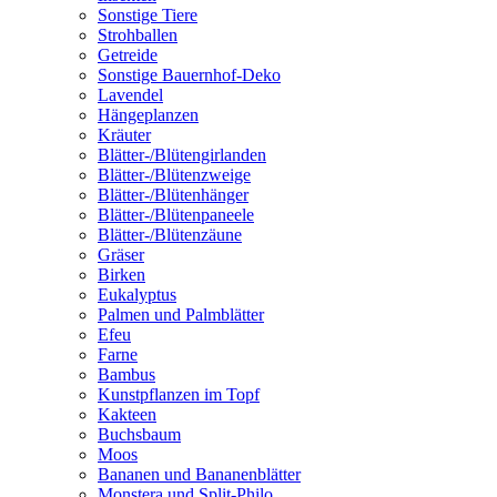
Sonstige Tiere
Strohballen
Getreide
Sonstige Bauernhof-Deko
Lavendel
Hängeplanzen
Kräuter
Blätter-/Blütengirlanden
Blätter-/Blütenzweige
Blätter-/Blütenhänger
Blätter-/Blütenpaneele
Blätter-/Blütenzäune
Gräser
Birken
Eukalyptus
Palmen und Palmblätter
Efeu
Farne
Bambus
Kunstpflanzen im Topf
Kakteen
Buchsbaum
Moos
Bananen und Bananenblätter
Monstera und Split-Philo