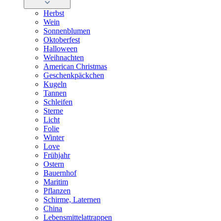
Herbst
Wein
Sonnenblumen
Oktoberfest
Halloween
Weihnachten
American Christmas
Geschenkpäckchen
Kugeln
Tannen
Schleifen
Sterne
Licht
Folie
Winter
Love
Frühjahr
Ostern
Bauernhof
Maritim
Pflanzen
Schirme, Laternen
China
Lebensmittelattrappen