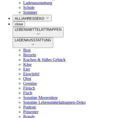
Ladenausstattung
Schule
Sommer
ALLJAHRESDEKO
close
LEBENSMITTELATTRAPPEN
LADENAUSSTATTUNG
Brot
Brezeln
Kuchen & Süßes Gebäck
Käse
Eier
Eiswürfel
Obst
Gemüse
Fleisch
Fisch
Sonstige Meerestiere
Sonstige Lebensmittelattrappen-Deko
Podeste
Präsenter
Regale