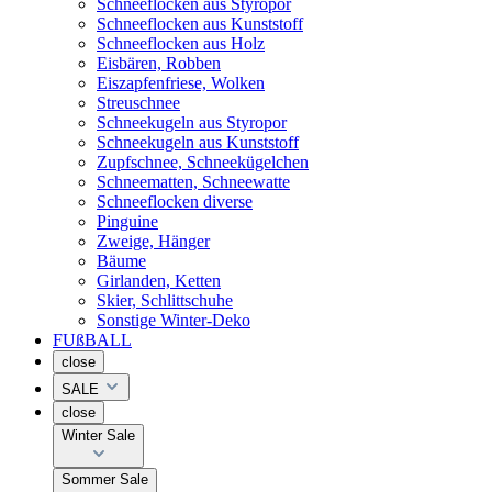
Schneeflocken aus Styropor
Schneeflocken aus Kunststoff
Schneeflocken aus Holz
Eisbären, Robben
Eiszapfenfriese, Wolken
Streuschnee
Schneekugeln aus Styropor
Schneekugeln aus Kunststoff
Zupfschnee, Schneekügelchen
Schneematten, Schneewatte
Schneeflocken diverse
Pinguine
Zweige, Hänger
Bäume
Girlanden, Ketten
Skier, Schlittschuhe
Sonstige Winter-Deko
FUßBALL
close
SALE
close
Winter Sale
Sommer Sale