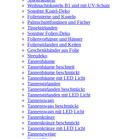
Weihnachtskugeln B1 und mit UV-Schutz
Sonstige Kugel-Deko
Foliensterne und Kugeln
Palmschnittfontänen und Fächer
Tinselgirlanden
Sonstige Folien-Deko
Folienvorhänge und Hänger
Foliengirlanden und Ketten
Geschenkbänder aus Folie
Streudeko
Tannenbäume
Tannenbäume beschneit
Tannenbäume beschmückt
Tannenbäume mit LED Licht
Tannengirlanden
Tannengirlanden beschmückt
Tannengirlanden mit LED Licht
Tannenswags
Tannenswags beschmückt
Tannenswags mit LED Licht
Tannenkränze
Tannenkränze beschmückt
Tannenkränze mit LED Licht
Tannenzweige