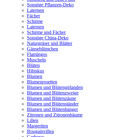
Sonstige Pflanzen-Deko
Laternen
Fächer
Schirme
Laternen
Schirme und Fächer
Sonstige China-Deko
Naturgräser und Blätter
Gänseblümchen
Flamingos
Muscheln
Blüten
Hibiskus
Blumen
Blumenrosetten
Blumen und Blütengirlanden
Blumen und Blütenzweige
Blumen und Blütenzäune
Blumen und Blütenständer
Blumen und Blütenhänger
Zitronen und Zitronenbäume
Lilien
Margeriten
Bougainvillea
Gerberas