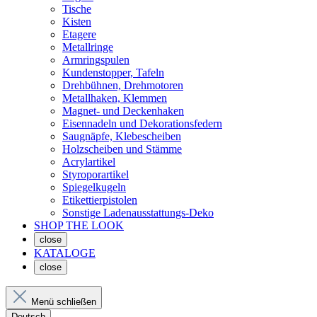
Tische
Kisten
Etagere
Metallringe
Armringspulen
Kundenstopper, Tafeln
Drehbühnen, Drehmotoren
Metallhaken, Klemmen
Magnet- und Deckenhaken
Eisennadeln und Dekorationsfedern
Saugnäpfe, Klebescheiben
Holzscheiben und Stämme
Acrylartikel
Styroporartikel
Spiegelkugeln
Etikettierpistolen
Sonstige Ladenausstattungs-Deko
SHOP THE LOOK
close
KATALOGE
close
Menü schließen
Deutsch