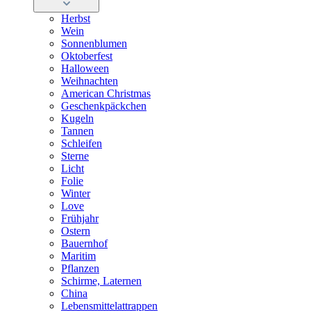
Herbst
Wein
Sonnenblumen
Oktoberfest
Halloween
Weihnachten
American Christmas
Geschenkpäckchen
Kugeln
Tannen
Schleifen
Sterne
Licht
Folie
Winter
Love
Frühjahr
Ostern
Bauernhof
Maritim
Pflanzen
Schirme, Laternen
China
Lebensmittelattrappen