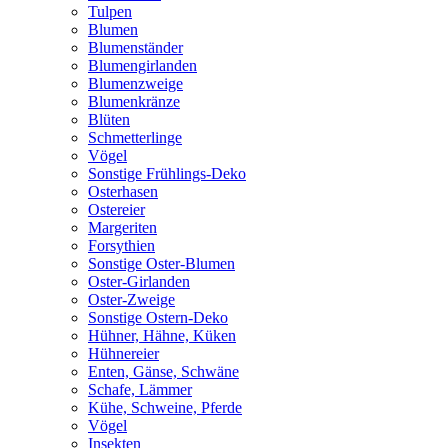
Tulpen
Blumen
Blumenständer
Blumengirlanden
Blumenzweige
Blumenkränze
Blüten
Schmetterlinge
Vögel
Sonstige Frühlings-Deko
Osterhasen
Ostereier
Margeriten
Forsythien
Sonstige Oster-Blumen
Oster-Girlanden
Oster-Zweige
Sonstige Ostern-Deko
Hühner, Hähne, Küken
Hühnereier
Enten, Gänse, Schwäne
Schafe, Lämmer
Kühe, Schweine, Pferde
Vögel
Insekten