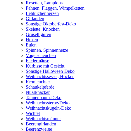
Rosetten, Lampions
Fahnen, Flaggen, Wimpelketten
Lebkuchenherzen
Girlanden
Sonstige Oktoberfest-Deko
Skelette, Knochen
Gruselfiguren
Hexen
Eulen
Spinnen, Spinnennetze
Vogelscheuchen
Fledermäuse
Kürbisse mit Gesicht
Sonstige Halloween-Deko
Weihnachtssessel, Hocker
Kronleuchter
Schaukelpferde
Nussknacker
Tannenbaum-Deko
Weihnachtssterne-Deko
Weihnachtskugeln-Deko
Wichtel
Weihnachtsmänner
Beerengirlanden
Beerenzweige