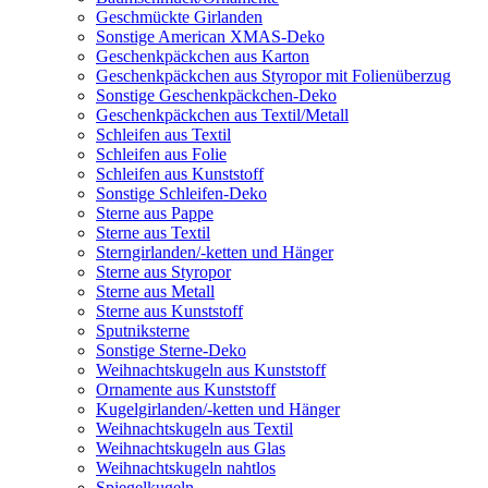
Geschmückte Girlanden
Sonstige American XMAS-Deko
Geschenkpäckchen aus Karton
Geschenkpäckchen aus Styropor mit Folienüberzug
Sonstige Geschenkpäckchen-Deko
Geschenkpäckchen aus Textil/Metall
Schleifen aus Textil
Schleifen aus Folie
Schleifen aus Kunststoff
Sonstige Schleifen-Deko
Sterne aus Pappe
Sterne aus Textil
Sterngirlanden/-ketten und Hänger
Sterne aus Styropor
Sterne aus Metall
Sterne aus Kunststoff
Sputniksterne
Sonstige Sterne-Deko
Weihnachtskugeln aus Kunststoff
Ornamente aus Kunststoff
Kugelgirlanden/-ketten und Hänger
Weihnachtskugeln aus Textil
Weihnachtskugeln aus Glas
Weihnachtskugeln nahtlos
Spiegelkugeln