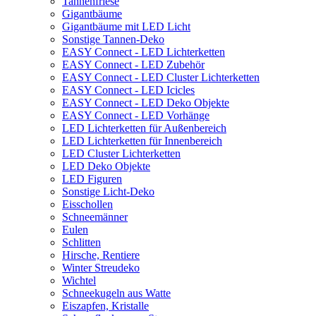
Tannenfriese
Gigantbäume
Gigantbäume mit LED Licht
Sonstige Tannen-Deko
EASY Connect - LED Lichterketten
EASY Connect - LED Zubehör
EASY Connect - LED Cluster Lichterketten
EASY Connect - LED Icicles
EASY Connect - LED Deko Objekte
EASY Connect - LED Vorhänge
LED Lichterketten für Außenbereich
LED Lichterketten für Innenbereich
LED Cluster Lichterketten
LED Deko Objekte
LED Figuren
Sonstige Licht-Deko
Eisschollen
Schneemänner
Eulen
Schlitten
Hirsche, Rentiere
Winter Streudeko
Wichtel
Schneekugeln aus Watte
Eiszapfen, Kristalle