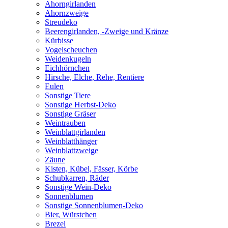
Ahorngirlanden
Ahornzweige
Streudeko
Beerengirlanden, -Zweige und Kränze
Kürbisse
Vogelscheuchen
Weidenkugeln
Eichhörnchen
Hirsche, Elche, Rehe, Rentiere
Eulen
Sonstige Tiere
Sonstige Herbst-Deko
Sonstige Gräser
Weintrauben
Weinblattgirlanden
Weinblatthänger
Weinblattzweige
Zäune
Kisten, Kübel, Fässer, Körbe
Schubkarren, Räder
Sonstige Wein-Deko
Sonnenblumen
Sonstige Sonnenblumen-Deko
Bier, Würstchen
Brezel