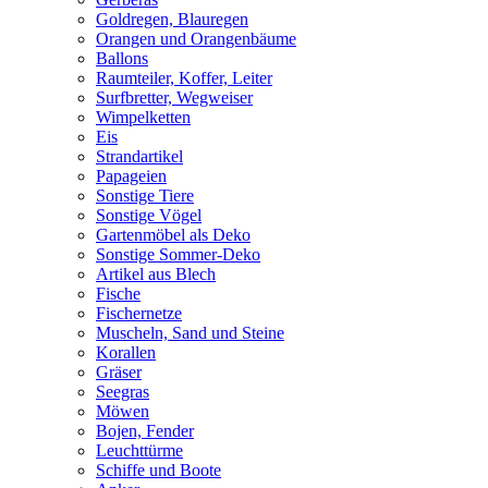
Goldregen, Blauregen
Orangen und Orangenbäume
Ballons
Raumteiler, Koffer, Leiter
Surfbretter, Wegweiser
Wimpelketten
Eis
Strandartikel
Papageien
Sonstige Tiere
Sonstige Vögel
Gartenmöbel als Deko
Sonstige Sommer-Deko
Artikel aus Blech
Fische
Fischernetze
Muscheln, Sand und Steine
Korallen
Gräser
Seegras
Möwen
Bojen, Fender
Leuchttürme
Schiffe und Boote