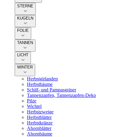
STERNE
KUGELN
FOLIE
TANNEN
LICHT
WINTER
Herbstgirlanden
Herbstbäume
Schilf- und Pampasgräser
Tannenzapfen, Tannenzapfen-Deko
Pilze
Wichtel
Herbstzweige
Herbstblätter
Herbstkränze
Ahornblätter
Ahornbäume