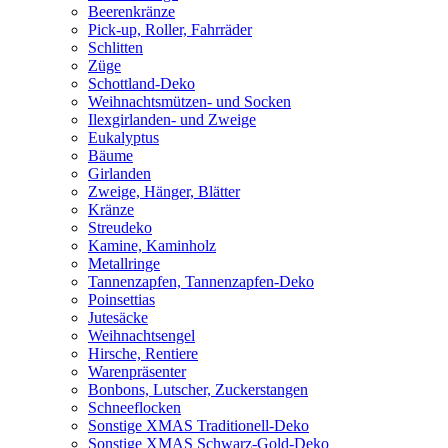
Beerenkränze
Pick-up, Roller, Fahrräder
Schlitten
Züge
Schottland-Deko
Weihnachtsmützen- und Socken
Ilexgirlanden- und Zweige
Eukalyptus
Bäume
Girlanden
Zweige, Hänger, Blätter
Kränze
Streudeko
Kamine, Kaminholz
Metallringe
Tannenzapfen, Tannenzapfen-Deko
Poinsettias
Jutesäcke
Weihnachtsengel
Hirsche, Rentiere
Warenpräsenter
Bonbons, Lutscher, Zuckerstangen
Schneeflocken
Sonstige XMAS Traditionell-Deko
Sonstige XMAS Schwarz-Gold-Deko