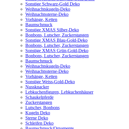
Sonstige Schwarz-Gold Deko
Weihnachtskugeln-Deko
Weihnachtssterne-Deko
Vorhänge, Ketten
Baumschmuck
Sonstige XMAS Silber-Deko
Bonbons, Lutscher, Zuckerstangen
Sonstige XMAS Blau-Gold-Deko
Bonbons, Lutscher, Zuckerstangen
Sonstige XMAS Grün-Gold-Deko
Bonbons, Lutscher, Zuckerstangen
Baumschmuck
Weihnachtskugeln-Deko
Weihnachtssterne-Deko
Vorhänge, Ketten
Sonstige Weiss-Gold-Deko
Nussknacker
Lebkuchenfiguren, Lebkuchenhäuser
Schaukelpferde
Zuckerstangen
Lutscher, Bonbons
Kugeln Deko
Sterne Deko
Schleifen Deko
Baumschmuck/Ornamente