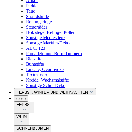
Anker
Paddel
Taue
Strandstühle
Rettungsringe
Steuerräder
Holzstege, Relinge, Poller
Sonstige Meerestiere
Sonstige Maritim-Deko
ABC, 123
Pinnadeln und Büroklammern
Bleistifte
Buntstifte
Lineale, Geodreicke
Textmarker
Kreide, Wachsmalstifte
Sonstige Schul-Deko
HERBST, WINTER UND WEIHNACHTEN
close
HERBST
WEIN
SONNENBLUMEN