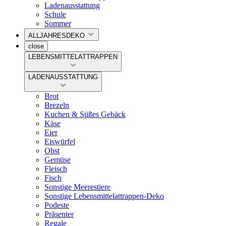
Ladenausstattung
Schule
Sommer
ALLJAHRESDEKO
close
LEBENSMITTELATTRAPPEN
LADENAUSSTATTUNG
Brot
Brezeln
Kuchen & Süßes Gebäck
Käse
Eier
Eiswürfel
Obst
Gemüse
Fleisch
Fisch
Sonstige Meerestiere
Sonstige Lebensmittelattrappen-Deko
Podeste
Präsenter
Regale