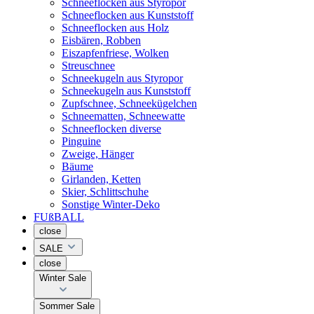
Schneeflocken aus Styropor
Schneeflocken aus Kunststoff
Schneeflocken aus Holz
Eisbären, Robben
Eiszapfenfriese, Wolken
Streuschnee
Schneekugeln aus Styropor
Schneekugeln aus Kunststoff
Zupfschnee, Schneekügelchen
Schneematten, Schneewatte
Schneeflocken diverse
Pinguine
Zweige, Hänger
Bäume
Girlanden, Ketten
Skier, Schlittschuhe
Sonstige Winter-Deko
FUßBALL
close
SALE
close
Winter Sale
Sommer Sale