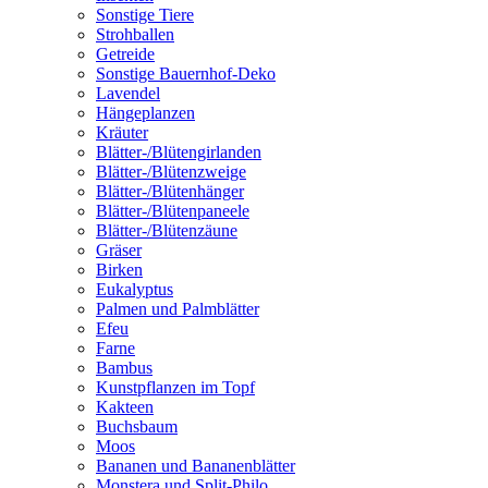
Sonstige Tiere
Strohballen
Getreide
Sonstige Bauernhof-Deko
Lavendel
Hängeplanzen
Kräuter
Blätter-/Blütengirlanden
Blätter-/Blütenzweige
Blätter-/Blütenhänger
Blätter-/Blütenpaneele
Blätter-/Blütenzäune
Gräser
Birken
Eukalyptus
Palmen und Palmblätter
Efeu
Farne
Bambus
Kunstpflanzen im Topf
Kakteen
Buchsbaum
Moos
Bananen und Bananenblätter
Monstera und Split-Philo