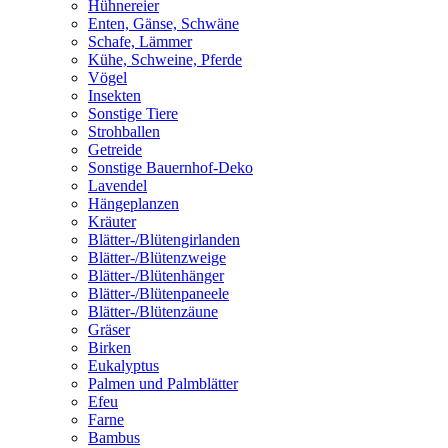
Hühnereier
Enten, Gänse, Schwäne
Schafe, Lämmer
Kühe, Schweine, Pferde
Vögel
Insekten
Sonstige Tiere
Strohballen
Getreide
Sonstige Bauernhof-Deko
Lavendel
Hängeplanzen
Kräuter
Blätter-/Blütengirlanden
Blätter-/Blütenzweige
Blätter-/Blütenhänger
Blätter-/Blütenpaneele
Blätter-/Blütenzäune
Gräser
Birken
Eukalyptus
Palmen und Palmblätter
Efeu
Farne
Bambus