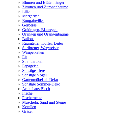
Blumen und Blütenhänger
Zitronen und Zitronenbäume
Lilien
Margeriten
Bougainvillea
Gerberas
Goldregen, Blauregen
Orangen und Orangenbäume
Ballons
Raumteiler, Koffer, Leiter
Surfbretter, Wegweiser
Wimpelketten
Eis
Strandartikel
Papageien
Sonstige Tiere
Sonstige Vögel
Gartenmöbel als Deko
Sonstige Sommer-Deko
Artikel aus Blech
Fische
Fischernetze
Muscheln, Sand und Steine
Korallen
Gräser