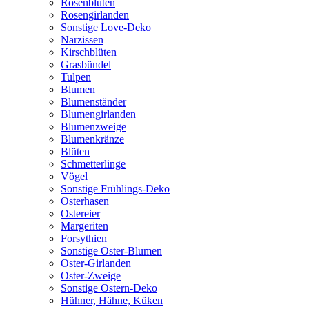
Rosenblüten
Rosengirlanden
Sonstige Love-Deko
Narzissen
Kirschblüten
Grasbündel
Tulpen
Blumen
Blumenständer
Blumengirlanden
Blumenzweige
Blumenkränze
Blüten
Schmetterlinge
Vögel
Sonstige Frühlings-Deko
Osterhasen
Ostereier
Margeriten
Forsythien
Sonstige Oster-Blumen
Oster-Girlanden
Oster-Zweige
Sonstige Ostern-Deko
Hühner, Hähne, Küken