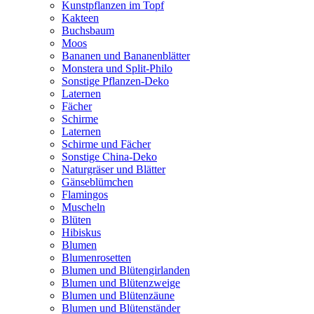
Kunstpflanzen im Topf
Kakteen
Buchsbaum
Moos
Bananen und Bananenblätter
Monstera und Split-Philo
Sonstige Pflanzen-Deko
Laternen
Fächer
Schirme
Laternen
Schirme und Fächer
Sonstige China-Deko
Naturgräser und Blätter
Gänseblümchen
Flamingos
Muscheln
Blüten
Hibiskus
Blumen
Blumenrosetten
Blumen und Blütengirlanden
Blumen und Blütenzweige
Blumen und Blütenzäune
Blumen und Blütenständer