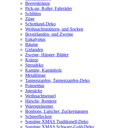
Beerenkränze
Pick-up, Roller, Fahrräder
Schlitten
Züge
Schottland-Deko
Weihnachtsmützen- und Socken
Ilexgirlanden- und Zweige
Eukalyptus
Bäume
Girlanden
Zweige, Hänger, Blätter
Kränze
Streudeko
Kamine, Kaminholz
Metallringe
Tannenzapfen, Tannenzapfen-Deko
Poinsettias
Jutesäcke
Weihnachtsengel
Hirsche, Rentiere
Warenpräsenter
Bonbons, Lutscher, Zuckerstangen
Schneeflocken
Sonstige XMAS Traditionell-Deko
Sonstige XMAS Schwarz-Gold-Deko