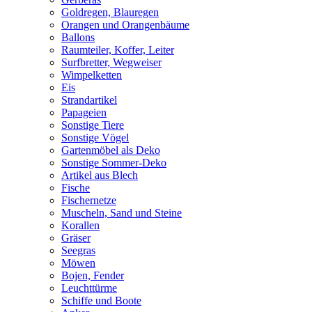
Goldregen, Blauregen
Orangen und Orangenbäume
Ballons
Raumteiler, Koffer, Leiter
Surfbretter, Wegweiser
Wimpelketten
Eis
Strandartikel
Papageien
Sonstige Tiere
Sonstige Vögel
Gartenmöbel als Deko
Sonstige Sommer-Deko
Artikel aus Blech
Fische
Fischernetze
Muscheln, Sand und Steine
Korallen
Gräser
Seegras
Möwen
Bojen, Fender
Leuchttürme
Schiffe und Boote