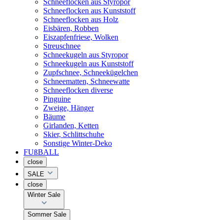
Schneeflocken aus Styropor
Schneeflocken aus Kunststoff
Schneeflocken aus Holz
Eisbären, Robben
Eiszapfenfriese, Wolken
Streuschnee
Schneekugeln aus Styropor
Schneekugeln aus Kunststoff
Zupfschnee, Schneekügelchen
Schneematten, Schneewatte
Schneeflocken diverse
Pinguine
Zweige, Hänger
Bäume
Girlanden, Ketten
Skier, Schlittschuhe
Sonstige Winter-Deko
FUßBALL
close
SALE
close
Winter Sale
Sommer Sale