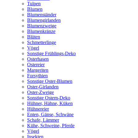
Tulpen
Blumen
Blumenständer
Blumengirlanden
Blumenzweige
Blumenkränze
Blüten
Schmetterlinge
Vögel
Sonstige Frühlings-Deko
Osterhasen
Ostereier
Margeriten
Forsythien
Sonstige Oster-Blumen
Oster-Girlanden
Oster-Zweige
Sonstige Ostern-Deko
Hühner, Hähne, Küken
Hühnereier
Enten, Gänse, Schwäne
Schafe, Lämmer
Kühe, Schweine, Pferde
Vögel
Insekten