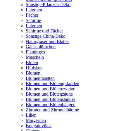
Sonstige Pflanzen-Deko
Laternen
Fächer
Schirme
Laternen
Schirme und Fächer
Sonstige China-Deko
Naturgräser und Blätter
Gänseblümchen
Flamingos
Muscheln
Blüten
Hibiskus
Blumen
Blumenrosetten
Blumen und Blütengirlanden
Blumen und Blütenzweige
Blumen und Blütenzäune
Blumen und Blütenständer
Blumen und Blütenhänger
Zitronen und Zitronenbäume
Lilien
Margeriten
Bougainvillea
Gerberas