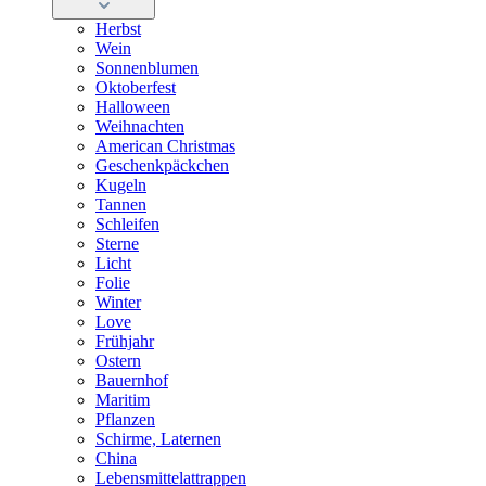
Herbst
Wein
Sonnenblumen
Oktoberfest
Halloween
Weihnachten
American Christmas
Geschenkpäckchen
Kugeln
Tannen
Schleifen
Sterne
Licht
Folie
Winter
Love
Frühjahr
Ostern
Bauernhof
Maritim
Pflanzen
Schirme, Laternen
China
Lebensmittelattrappen