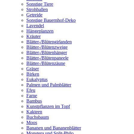
Sonstige Tiere
Strohballen
Getreide
Sonstige Bauernhof-Deko
Lavendel
Hängeplanzen
Kräuter
Blätter-/Blütengirlanden
Blätter-/Blütenzweige
Blätter-/Blütenhänger
Blätter-/Blütenpaneele
Blätter-/Blütenzäune
Gräser
Birken
Eukalyptus
Palmen und Palmblätter
Efeu
Farne
Bambus
Kunstpflanzen im Topf
Kakteen
Buchsbaum
Moos
Bananen und Bananenblätter
Monstera und Split-Philo