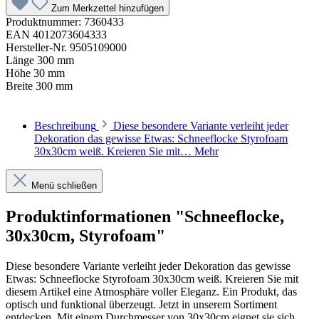
Zum Merkzettel hinzufügen
Produktnummer:
7360433
EAN
4012073604333
Hersteller-Nr.
9505109000
Länge
300 mm
Höhe
30 mm
Breite
300 mm
Beschreibung
Diese besondere Variante verleiht jeder
Dekoration das gewisse Etwas: Schneeflocke Styrofoam
30x30cm weiß. Kreieren Sie mit…
Mehr
Menü schließen
Produktinformationen "Schneeflocke,
30x30cm, Styrofoam"
Diese besondere Variante verleiht jeder Dekoration das gewisse
Etwas: Schneeflocke Styrofoam 30x30cm weiß. Kreieren Sie mit
diesem Artikel eine Atmosphäre voller Eleganz. Ein Produkt, das
optisch und funktional überzeugt. Jetzt in unserem Sortiment
entdecken. Mit einem Durchmesser von 30x30cm eignet sie sich