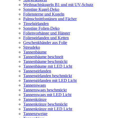
Weihnachtskugeln B1 und mit UV-Schutz
Sonstige Kugel-Deko
Foliensterne und Kugeln
Palmschnittfontänen und Fächer
Tinselgirlanden
Sonstige Folien-Deko
Folienvorhänge und Hänger
Foliengirlanden und Ketten
Geschenkbänder aus Folie
Streudeko
Tannenbäume
Tannenbäume beschneit
Tannenbäume beschmückt
Tannenbäume mit LED Licht
Tannengirlanden
Tannengirlanden beschmückt
Tannengirlanden mit LED Licht
Tannenswags
Tannenswags beschmückt
Tannenswags mit LED Licht
Tannenkränze
Tannenkränze beschmückt
Tannenkränze mit LED Licht
Tannenzweige