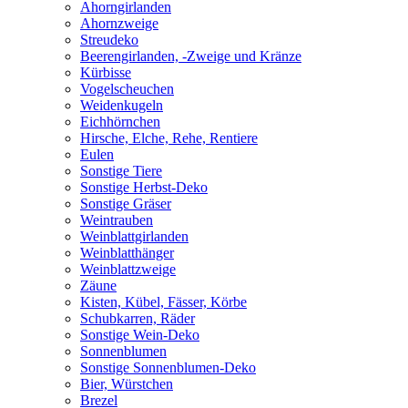
Ahorngirlanden
Ahornzweige
Streudeko
Beerengirlanden, -Zweige und Kränze
Kürbisse
Vogelscheuchen
Weidenkugeln
Eichhörnchen
Hirsche, Elche, Rehe, Rentiere
Eulen
Sonstige Tiere
Sonstige Herbst-Deko
Sonstige Gräser
Weintrauben
Weinblattgirlanden
Weinblatthänger
Weinblattzweige
Zäune
Kisten, Kübel, Fässer, Körbe
Schubkarren, Räder
Sonstige Wein-Deko
Sonnenblumen
Sonstige Sonnenblumen-Deko
Bier, Würstchen
Brezel