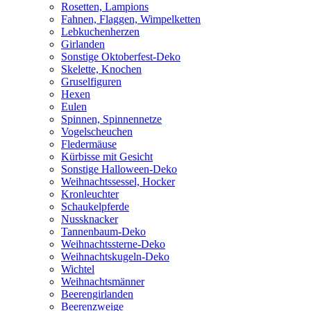
Rosetten, Lampions
Fahnen, Flaggen, Wimpelketten
Lebkuchenherzen
Girlanden
Sonstige Oktoberfest-Deko
Skelette, Knochen
Gruselfiguren
Hexen
Eulen
Spinnen, Spinnennetze
Vogelscheuchen
Fledermäuse
Kürbisse mit Gesicht
Sonstige Halloween-Deko
Weihnachtssessel, Hocker
Kronleuchter
Schaukelpferde
Nussknacker
Tannenbaum-Deko
Weihnachtssterne-Deko
Weihnachtskugeln-Deko
Wichtel
Weihnachtsmänner
Beerengirlanden
Beerenzweige