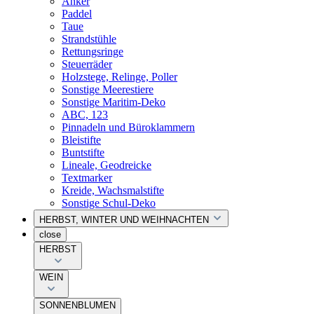
Anker
Paddel
Taue
Strandstühle
Rettungsringe
Steuerräder
Holzstege, Relinge, Poller
Sonstige Meerestiere
Sonstige Maritim-Deko
ABC, 123
Pinnadeln und Büroklammern
Bleistifte
Buntstifte
Lineale, Geodreicke
Textmarker
Kreide, Wachsmalstifte
Sonstige Schul-Deko
HERBST, WINTER UND WEIHNACHTEN
close
HERBST
WEIN
SONNENBLUMEN