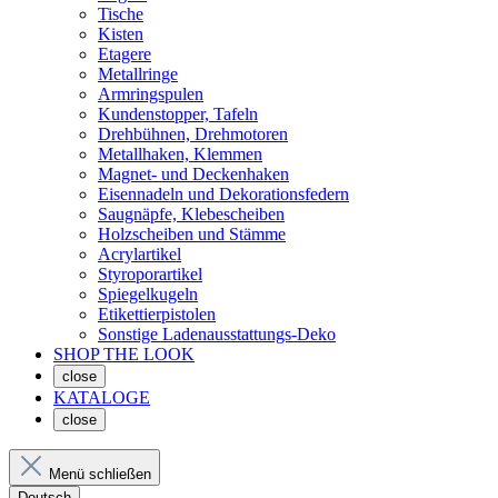
Tische
Kisten
Etagere
Metallringe
Armringspulen
Kundenstopper, Tafeln
Drehbühnen, Drehmotoren
Metallhaken, Klemmen
Magnet- und Deckenhaken
Eisennadeln und Dekorationsfedern
Saugnäpfe, Klebescheiben
Holzscheiben und Stämme
Acrylartikel
Styroporartikel
Spiegelkugeln
Etikettierpistolen
Sonstige Ladenausstattungs-Deko
SHOP THE LOOK
close
KATALOGE
close
Menü schließen
Deutsch