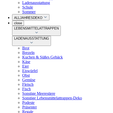
Ladenausstattung
Schule
Sommer
ALLJAHRESDEKO
close
LEBENSMITTELATTRAPPEN
LADENAUSSTATTUNG
Brot
Brezeln
Kuchen & Süßes Gebäck
Käse
Eier
Eiswürfel
Obst
Gemüse
Fleisch
Fisch
Sonstige Meerestiere
Sonstige Lebensmittelattrappen-Deko
Podeste
Präsenter
Regale