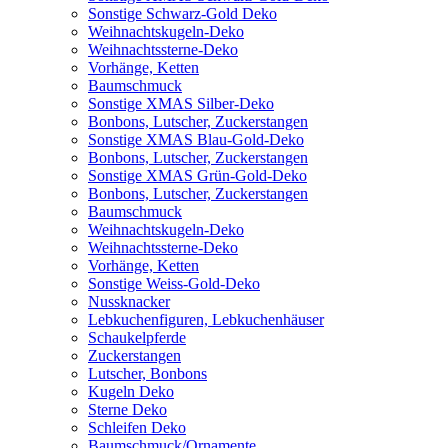
Sonstige Schwarz-Gold Deko
Weihnachtskugeln-Deko
Weihnachtssterne-Deko
Vorhänge, Ketten
Baumschmuck
Sonstige XMAS Silber-Deko
Bonbons, Lutscher, Zuckerstangen
Sonstige XMAS Blau-Gold-Deko
Bonbons, Lutscher, Zuckerstangen
Sonstige XMAS Grün-Gold-Deko
Bonbons, Lutscher, Zuckerstangen
Baumschmuck
Weihnachtskugeln-Deko
Weihnachtssterne-Deko
Vorhänge, Ketten
Sonstige Weiss-Gold-Deko
Nussknacker
Lebkuchenfiguren, Lebkuchenhäuser
Schaukelpferde
Zuckerstangen
Lutscher, Bonbons
Kugeln Deko
Sterne Deko
Schleifen Deko
Baumschmuck/Ornamente