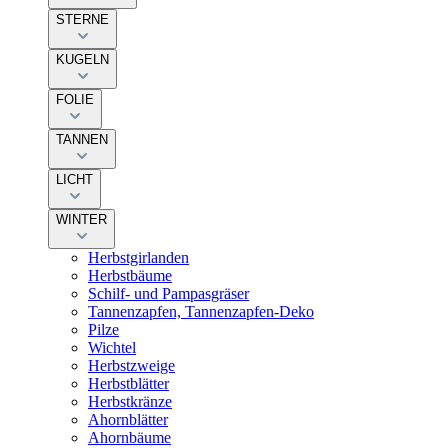
STERNE
KUGELN
FOLIE
TANNEN
LICHT
WINTER
Herbstgirlanden
Herbstbäume
Schilf- und Pampasgräser
Tannenzapfen, Tannenzapfen-Deko
Pilze
Wichtel
Herbstzweige
Herbstblätter
Herbstkränze
Ahornblätter
Ahornbäume