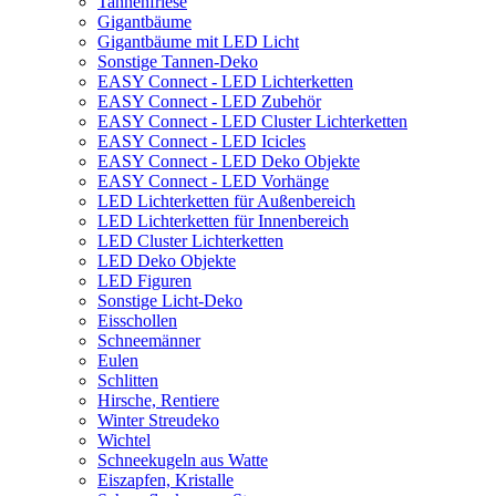
Tannenfriese
Gigantbäume
Gigantbäume mit LED Licht
Sonstige Tannen-Deko
EASY Connect - LED Lichterketten
EASY Connect - LED Zubehör
EASY Connect - LED Cluster Lichterketten
EASY Connect - LED Icicles
EASY Connect - LED Deko Objekte
EASY Connect - LED Vorhänge
LED Lichterketten für Außenbereich
LED Lichterketten für Innenbereich
LED Cluster Lichterketten
LED Deko Objekte
LED Figuren
Sonstige Licht-Deko
Eisschollen
Schneemänner
Eulen
Schlitten
Hirsche, Rentiere
Winter Streudeko
Wichtel
Schneekugeln aus Watte
Eiszapfen, Kristalle