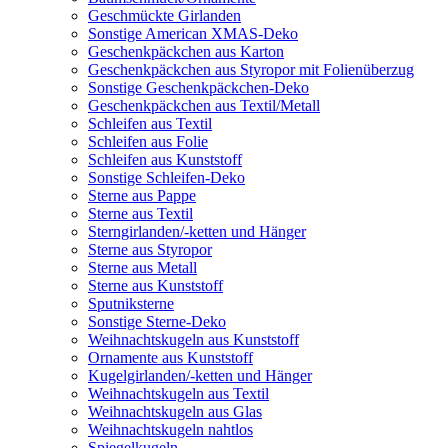
Geschmückte Girlanden
Sonstige American XMAS-Deko
Geschenkpäckchen aus Karton
Geschenkpäckchen aus Styropor mit Folienüberzug
Sonstige Geschenkpäckchen-Deko
Geschenkpäckchen aus Textil/Metall
Schleifen aus Textil
Schleifen aus Folie
Schleifen aus Kunststoff
Sonstige Schleifen-Deko
Sterne aus Pappe
Sterne aus Textil
Sterngirlanden/-ketten und Hänger
Sterne aus Styropor
Sterne aus Metall
Sterne aus Kunststoff
Sputniksterne
Sonstige Sterne-Deko
Weihnachtskugeln aus Kunststoff
Ornamente aus Kunststoff
Kugelgirlanden/-ketten und Hänger
Weihnachtskugeln aus Textil
Weihnachtskugeln aus Glas
Weihnachtskugeln nahtlos
Spiegelkugeln