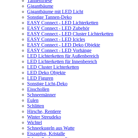
Tannenfriese
Gigantbäume
Gigantbäume mit LED Licht
Sonstige Tannen-Deko
EASY Connect - LED Lichterketten
EASY Connect - LED Zubehör
EASY Connect - LED Cluster Lichterketten
EASY Connect - LED Icicles
EASY Connect - LED Deko Objekte
EASY Connect - LED Vorhänge
LED Lichterketten für Außenbereich
LED Lichterketten für Innenbereich
LED Cluster Lichterketten
LED Deko Objekte
LED Figuren
Sonstige Licht-Deko
Eisschollen
Schneemänner
Eulen
Schlitten
Hirsche, Rentiere
Winter Streudeko
Wichtel
Schneekugeln aus Watte
Eiszapfen, Kristalle