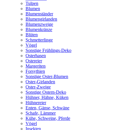
Tulpen
Blumen
Blumenständer
Blumengirlanden
Blumenzweige
Blumenkränze
Blüten
Schmetterlinge
Vögel
Sonstige Frühlings-Deko
Osterhasen
Ostereier
Margeriten
Forsythien
Sonstige Oster-Blumen
Oster-Girlanden
Oster-Zweige
Sonstige Ostern-Deko
Hühner, Hähne, Küken
Hühnereier
Enten, Gänse, Schwäne
Schafe, Lämmer
Kühe, Schweine, Pferde
Vögel
Insekten