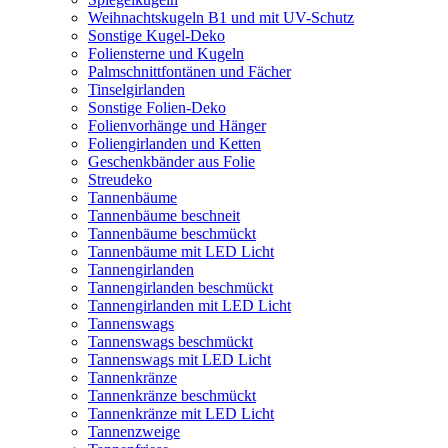
Weihnachtskugeln B1 und mit UV-Schutz
Sonstige Kugel-Deko
Foliensterne und Kugeln
Palmschnittfontänen und Fächer
Tinselgirlanden
Sonstige Folien-Deko
Folienvorhänge und Hänger
Foliengirlanden und Ketten
Geschenkbänder aus Folie
Streudeko
Tannenbäume
Tannenbäume beschneit
Tannenbäume beschmückt
Tannenbäume mit LED Licht
Tannengirlanden
Tannengirlanden beschmückt
Tannengirlanden mit LED Licht
Tannenswags
Tannenswags beschmückt
Tannenswags mit LED Licht
Tannenkränze
Tannenkränze beschmückt
Tannenkränze mit LED Licht
Tannenzweige