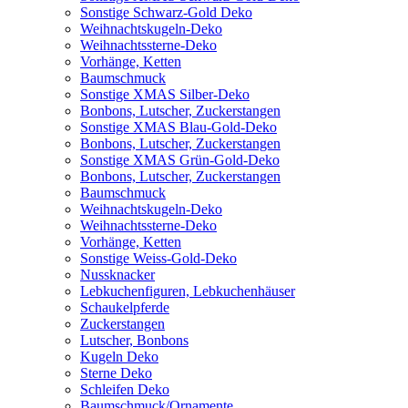
Sonstige Schwarz-Gold Deko
Weihnachtskugeln-Deko
Weihnachtssterne-Deko
Vorhänge, Ketten
Baumschmuck
Sonstige XMAS Silber-Deko
Bonbons, Lutscher, Zuckerstangen
Sonstige XMAS Blau-Gold-Deko
Bonbons, Lutscher, Zuckerstangen
Sonstige XMAS Grün-Gold-Deko
Bonbons, Lutscher, Zuckerstangen
Baumschmuck
Weihnachtskugeln-Deko
Weihnachtssterne-Deko
Vorhänge, Ketten
Sonstige Weiss-Gold-Deko
Nussknacker
Lebkuchenfiguren, Lebkuchenhäuser
Schaukelpferde
Zuckerstangen
Lutscher, Bonbons
Kugeln Deko
Sterne Deko
Schleifen Deko
Baumschmuck/Ornamente