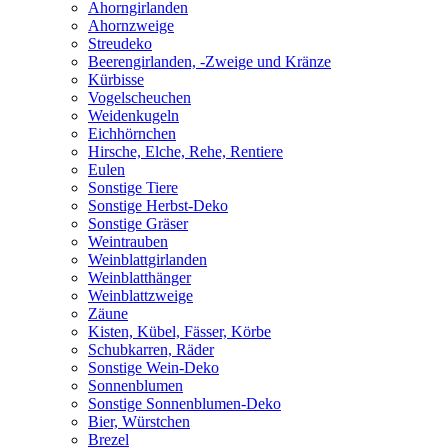
Ahorngirlanden
Ahornzweige
Streudeko
Beerengirlanden, -Zweige und Kränze
Kürbisse
Vogelscheuchen
Weidenkugeln
Eichhörnchen
Hirsche, Elche, Rehe, Rentiere
Eulen
Sonstige Tiere
Sonstige Herbst-Deko
Sonstige Gräser
Weintrauben
Weinblattgirlanden
Weinblatthänger
Weinblattzweige
Zäune
Kisten, Kübel, Fässer, Körbe
Schubkarren, Räder
Sonstige Wein-Deko
Sonnenblumen
Sonstige Sonnenblumen-Deko
Bier, Würstchen
Brezel