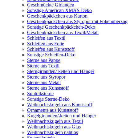
Geschmückte Girlanden
Sonstige American XMAS-Deko
Geschenkpäckchen aus Karton
Geschenkpäckchen aus Styropor mit Folienüberzug
Sonstige Geschenkpäckchen-Deko
Geschenkpäckchen aus Textil/Metall
Schleifen aus Textil
Schleifen aus Folie
Schleifen aus Kunststoff
Sonstige Schleifen-Deko
Sterne aus Pappe
Sterne aus Textil
Sterngirlanden/-ketten und Hänger
Sterne aus Styropor
Sterne aus Metall
Sterne aus Kunststoff
Sputniksterne
Sonstige Sterne-Deko
Weihnachtskugeln aus Kunststoff
Ornamente aus Kunststoff
Kugelgirlanden/-ketten und Hänger
Weihnachtskugeln aus Textil
Weihnachtskugeln aus Glas
Weihnachtskugeln nahtlos
Spiegelkugeln