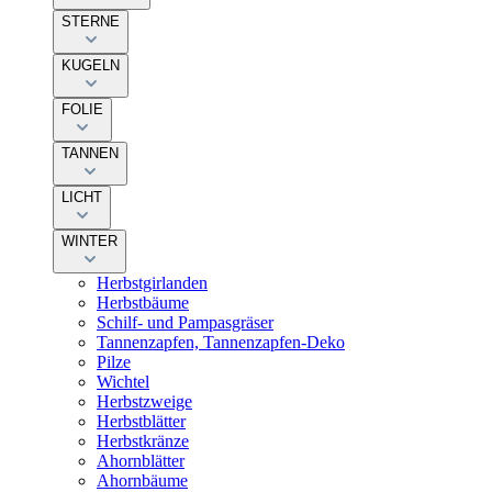
STERNE
KUGELN
FOLIE
TANNEN
LICHT
WINTER
Herbstgirlanden
Herbstbäume
Schilf- und Pampasgräser
Tannenzapfen, Tannenzapfen-Deko
Pilze
Wichtel
Herbstzweige
Herbstblätter
Herbstkränze
Ahornblätter
Ahornbäume