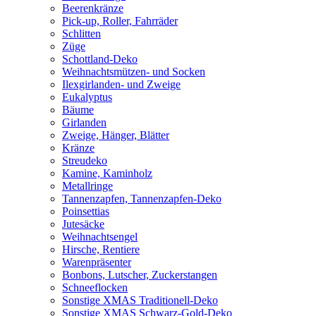
Beerenkränze
Pick-up, Roller, Fahrräder
Schlitten
Züge
Schottland-Deko
Weihnachtsmützen- und Socken
Ilexgirlanden- und Zweige
Eukalyptus
Bäume
Girlanden
Zweige, Hänger, Blätter
Kränze
Streudeko
Kamine, Kaminholz
Metallringe
Tannenzapfen, Tannenzapfen-Deko
Poinsettias
Jutesäcke
Weihnachtsengel
Hirsche, Rentiere
Warenpräsenter
Bonbons, Lutscher, Zuckerstangen
Schneeflocken
Sonstige XMAS Traditionell-Deko
Sonstige XMAS Schwarz-Gold-Deko