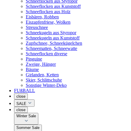
Schneeflocken aus Styropor
Schneeflocken aus Kunststoff
Schneeflocken aus Holz
Eisbären, Robben
Eiszapfenfriese, Wolken
Streuschnee
Schneekugeln aus Styropor
Schneekugeln aus Kunststoff
Zupfschnee, Schneekügelchen
Schneematten, Schneewatte
Schneeflocken diverse
Pinguine
Zweige, Hänger
Bäume
Girlanden, Ketten
Skier, Schlittschuhe
Sonstige Winter-Deko
FUßBALL
close
SALE
close
Winter Sale
Sommer Sale