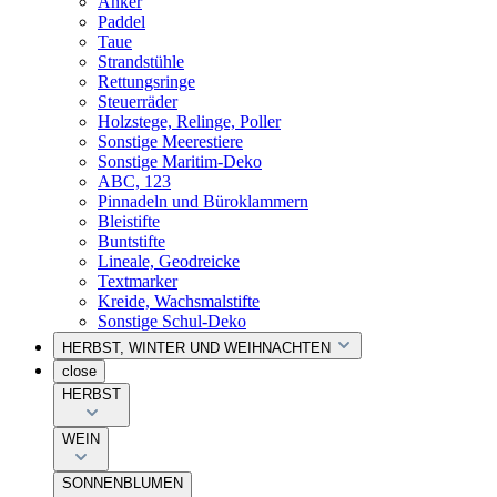
Anker
Paddel
Taue
Strandstühle
Rettungsringe
Steuerräder
Holzstege, Relinge, Poller
Sonstige Meerestiere
Sonstige Maritim-Deko
ABC, 123
Pinnadeln und Büroklammern
Bleistifte
Buntstifte
Lineale, Geodreicke
Textmarker
Kreide, Wachsmalstifte
Sonstige Schul-Deko
HERBST, WINTER UND WEIHNACHTEN
close
HERBST
WEIN
SONNENBLUMEN