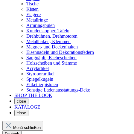
Tische
Kisten
Etagere
Metallringe
Armringspulen
Kundenstopper, Tafeln
Drehbühnen, Drehmotoren
Metallhaken, Klemmen
Magnet- und Deckenhaken
Eisennadeln und Dekorationsfedern
Saugnäpfe, Klebescheiben
Holzscheiben und Stämme
Acrylartikel
Styroporartikel
Spiegelkugeln
Etikettierpistolen
Sonstige Ladenausstattungs-Deko
SHOP THE LOOK
close
KATALOGE
close
Menü schließen
Deutsch