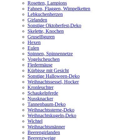
Rosetten, Lampions
Fahnen, Flaggen, Wimpelketten
Lebkuchenherzen
Girlanden
Sonstige Oktoberfest-Deko
Skelette, Knochen
Gruselfiguren
Hexen
Eulen
Spinnen, Spinnennetze
Vogelscheuchen
Fledermäuse
Kürbisse mit Gesicht
Sonstige Halloween-Deko
Weihnachtssessel, Hocker
Kronleuchter
Schaukelpferde
Nussknacker
Tannenbaum-Deko
Weihnachtssterne-Deko
Weihnachtskugeln-Deko
Wichtel
Weihnachtsmänner
Beerengirlanden
Beerenzweige