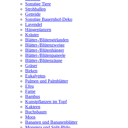
Sonstige Tiere
Strohballen
Getreide
Sonstige Bauernhof-Deko
Lavendel
Hängeplanzen
Kräuter
Blätter-/Blütengirlanden
Blätter-/Blütenzweige
Blätter-/Blütenhänger
Blätter-/Blütenpaneele
Blätter-/Blütenzäune
Gräser
Birken
Eukalyptus
Palmen und Palmblätter
Efeu
Farne
Bambus
Kunstpflanzen im Topf
Kakteen
Buchsbaum
Moos
Bananen und Bananenblätter
Monstera und Split-Philo