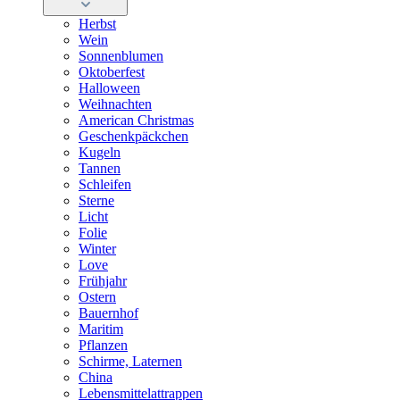
Herbst
Wein
Sonnenblumen
Oktoberfest
Halloween
Weihnachten
American Christmas
Geschenkpäckchen
Kugeln
Tannen
Schleifen
Sterne
Licht
Folie
Winter
Love
Frühjahr
Ostern
Bauernhof
Maritim
Pflanzen
Schirme, Laternen
China
Lebensmittelattrappen