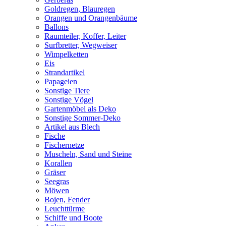
Goldregen, Blauregen
Orangen und Orangenbäume
Ballons
Raumteiler, Koffer, Leiter
Surfbretter, Wegweiser
Wimpelketten
Eis
Strandartikel
Papageien
Sonstige Tiere
Sonstige Vögel
Gartenmöbel als Deko
Sonstige Sommer-Deko
Artikel aus Blech
Fische
Fischernetze
Muscheln, Sand und Steine
Korallen
Gräser
Seegras
Möwen
Bojen, Fender
Leuchttürme
Schiffe und Boote