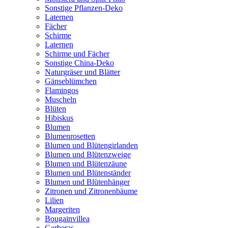
Sonstige Pflanzen-Deko
Laternen
Fächer
Schirme
Laternen
Schirme und Fächer
Sonstige China-Deko
Naturgräser und Blätter
Gänseblümchen
Flamingos
Muscheln
Blüten
Hibiskus
Blumen
Blumenrosetten
Blumen und Blütengirlanden
Blumen und Blütenzweige
Blumen und Blütenzäune
Blumen und Blütenständer
Blumen und Blütenhänger
Zitronen und Zitronenbäume
Lilien
Margeriten
Bougainvillea
Gerberas