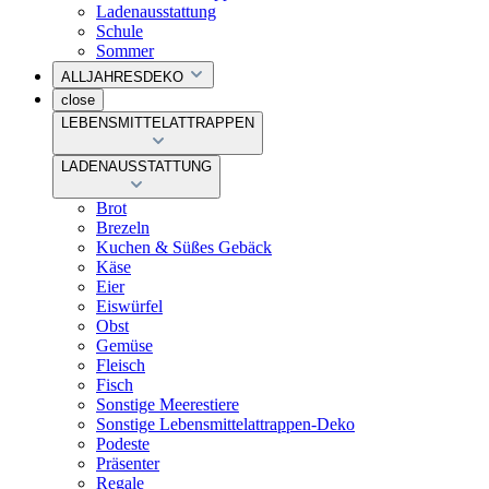
Ladenausstattung
Schule
Sommer
ALLJAHRESDEKO
close
LEBENSMITTELATTRAPPEN
LADENAUSSTATTUNG
Brot
Brezeln
Kuchen & Süßes Gebäck
Käse
Eier
Eiswürfel
Obst
Gemüse
Fleisch
Fisch
Sonstige Meerestiere
Sonstige Lebensmittelattrappen-Deko
Podeste
Präsenter
Regale