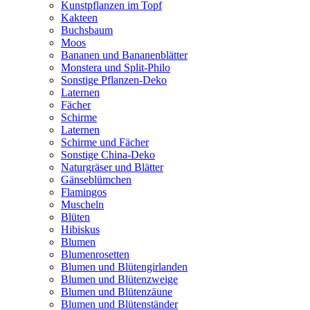
Kunstpflanzen im Topf
Kakteen
Buchsbaum
Moos
Bananen und Bananenblätter
Monstera und Split-Philo
Sonstige Pflanzen-Deko
Laternen
Fächer
Schirme
Laternen
Schirme und Fächer
Sonstige China-Deko
Naturgräser und Blätter
Gänseblümchen
Flamingos
Muscheln
Blüten
Hibiskus
Blumen
Blumenrosetten
Blumen und Blütengirlanden
Blumen und Blütenzweige
Blumen und Blütenzäune
Blumen und Blütenständer