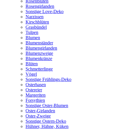
Rosenblüten
Rosengirlanden
Sonstige Love-Deko
Narzissen
Kirschblüten
Grasbündel
Tulpen
Blumen
Blumenständer
Blumengirlanden
Blumenzweige
Blumenkränze
Blüten
Schmetterlinge
Vögel
Sonstige Frühlings-Deko
Osterhasen
Ostereier
Margeriten
Forsythien
Sonstige Oster-Blumen
Oster-Girlanden
Oster-Zweige
Sonstige Ostern-Deko
Hühner, Hähne, Küken