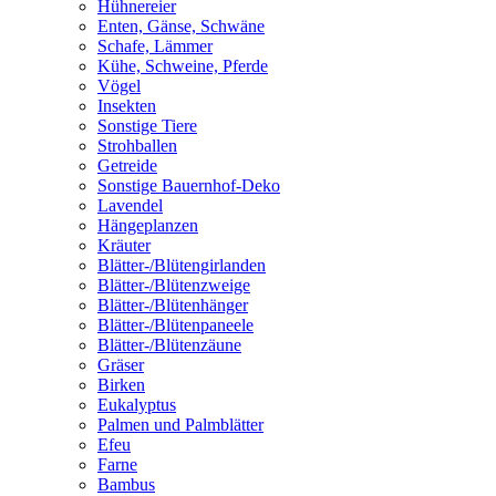
Hühnereier
Enten, Gänse, Schwäne
Schafe, Lämmer
Kühe, Schweine, Pferde
Vögel
Insekten
Sonstige Tiere
Strohballen
Getreide
Sonstige Bauernhof-Deko
Lavendel
Hängeplanzen
Kräuter
Blätter-/Blütengirlanden
Blätter-/Blütenzweige
Blätter-/Blütenhänger
Blätter-/Blütenpaneele
Blätter-/Blütenzäune
Gräser
Birken
Eukalyptus
Palmen und Palmblätter
Efeu
Farne
Bambus