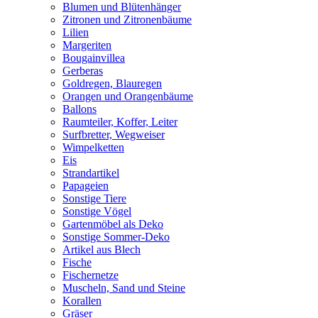
Blumen und Blütenhänger
Zitronen und Zitronenbäume
Lilien
Margeriten
Bougainvillea
Gerberas
Goldregen, Blauregen
Orangen und Orangenbäume
Ballons
Raumteiler, Koffer, Leiter
Surfbretter, Wegweiser
Wimpelketten
Eis
Strandartikel
Papageien
Sonstige Tiere
Sonstige Vögel
Gartenmöbel als Deko
Sonstige Sommer-Deko
Artikel aus Blech
Fische
Fischernetze
Muscheln, Sand und Steine
Korallen
Gräser