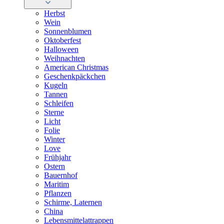
Herbst
Wein
Sonnenblumen
Oktoberfest
Halloween
Weihnachten
American Christmas
Geschenkpäckchen
Kugeln
Tannen
Schleifen
Sterne
Licht
Folie
Winter
Love
Frühjahr
Ostern
Bauernhof
Maritim
Pflanzen
Schirme, Laternen
China
Lebensmittelattrappen