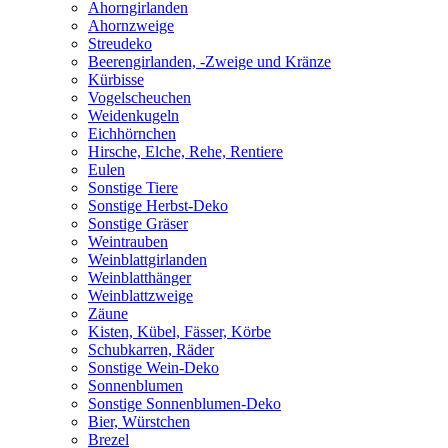
Ahorngirlanden
Ahornzweige
Streudeko
Beerengirlanden, -Zweige und Kränze
Kürbisse
Vogelscheuchen
Weidenkugeln
Eichhörnchen
Hirsche, Elche, Rehe, Rentiere
Eulen
Sonstige Tiere
Sonstige Herbst-Deko
Sonstige Gräser
Weintrauben
Weinblattgirlanden
Weinblatthänger
Weinblattzweige
Zäune
Kisten, Kübel, Fässer, Körbe
Schubkarren, Räder
Sonstige Wein-Deko
Sonnenblumen
Sonstige Sonnenblumen-Deko
Bier, Würstchen
Brezel