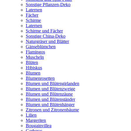
Sonstige Pflanzen-Deko
Laternen
Fächer
Schirme
Laternen
Schirme und Fächer
Sonstige China-Deko
Naturgräser und Blätter
Gänseblümchen
Flamingos
Muscheln
Blüten
Hibiskus
Blumen
Blumenrosetten
Blumen und Blütengirlanden
Blumen und Blütenzweige
Blumen und Blütenzäune
Blumen und Blütenständer
Blumen und Blütenhänger
Zitronen und Zitronenbäume
Lilien
Margeriten
Bougainvillea
Gerberas