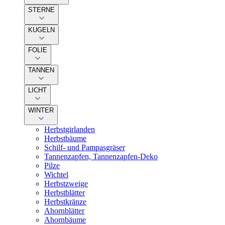
STERNE
KUGELN
FOLIE
TANNEN
LICHT
WINTER
Herbstgirlanden
Herbstbäume
Schilf- und Pampasgräser
Tannenzapfen, Tannenzapfen-Deko
Pilze
Wichtel
Herbstzweige
Herbstblätter
Herbstkränze
Ahornblätter
Ahornbäume