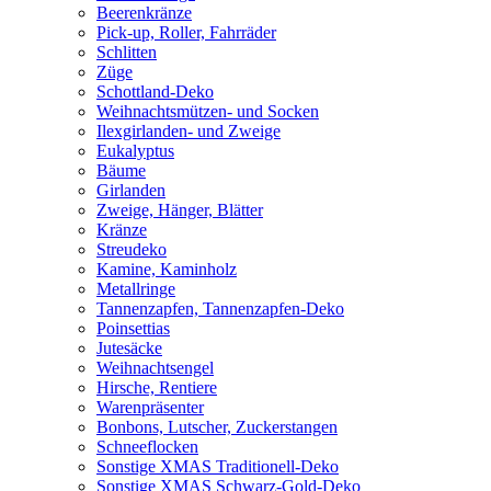
Beerenkränze
Pick-up, Roller, Fahrräder
Schlitten
Züge
Schottland-Deko
Weihnachtsmützen- und Socken
Ilexgirlanden- und Zweige
Eukalyptus
Bäume
Girlanden
Zweige, Hänger, Blätter
Kränze
Streudeko
Kamine, Kaminholz
Metallringe
Tannenzapfen, Tannenzapfen-Deko
Poinsettias
Jutesäcke
Weihnachtsengel
Hirsche, Rentiere
Warenpräsenter
Bonbons, Lutscher, Zuckerstangen
Schneeflocken
Sonstige XMAS Traditionell-Deko
Sonstige XMAS Schwarz-Gold-Deko