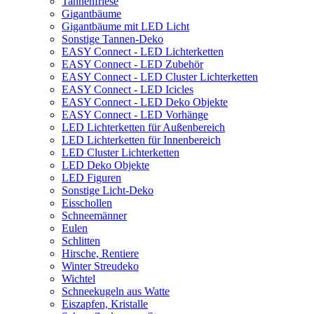
Tannenfriese
Gigantbäume
Gigantbäume mit LED Licht
Sonstige Tannen-Deko
EASY Connect - LED Lichterketten
EASY Connect - LED Zubehör
EASY Connect - LED Cluster Lichterketten
EASY Connect - LED Icicles
EASY Connect - LED Deko Objekte
EASY Connect - LED Vorhänge
LED Lichterketten für Außenbereich
LED Lichterketten für Innenbereich
LED Cluster Lichterketten
LED Deko Objekte
LED Figuren
Sonstige Licht-Deko
Eisschollen
Schneemänner
Eulen
Schlitten
Hirsche, Rentiere
Winter Streudeko
Wichtel
Schneekugeln aus Watte
Eiszapfen, Kristalle