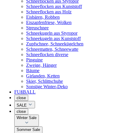
Schneeflocken aus Styropor
Schneeflocken aus Kunststoff
Schneeflocken aus Holz
Eisbären, Robben
Eiszapfenfriese, Wolken
Streuschnee
Schneekugeln aus Styropor
Schneekugeln aus Kunststoff
Zupfschnee, Schneekügelchen
Schneematten, Schneewatte
Schneeflocken diverse
Pinguine
Zweige, Hänger
Bäume
Girlanden, Ketten
Skier, Schlittschuhe
Sonstige Winter-Deko
FUßBALL
close
SALE
close
Winter Sale
Sommer Sale