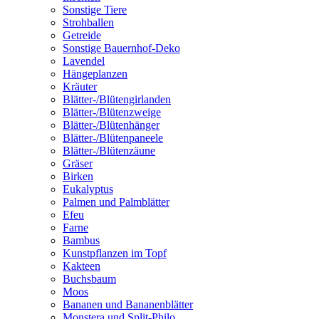
Sonstige Tiere
Strohballen
Getreide
Sonstige Bauernhof-Deko
Lavendel
Hängeplanzen
Kräuter
Blätter-/Blütengirlanden
Blätter-/Blütenzweige
Blätter-/Blütenhänger
Blätter-/Blütenpaneele
Blätter-/Blütenzäune
Gräser
Birken
Eukalyptus
Palmen und Palmblätter
Efeu
Farne
Bambus
Kunstpflanzen im Topf
Kakteen
Buchsbaum
Moos
Bananen und Bananenblätter
Monstera und Split-Philo