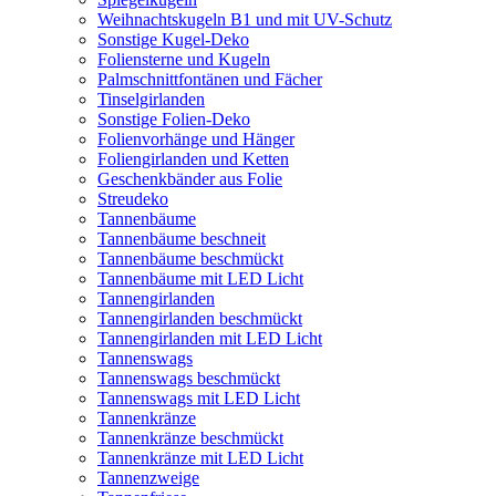
Weihnachtskugeln B1 und mit UV-Schutz
Sonstige Kugel-Deko
Foliensterne und Kugeln
Palmschnittfontänen und Fächer
Tinselgirlanden
Sonstige Folien-Deko
Folienvorhänge und Hänger
Foliengirlanden und Ketten
Geschenkbänder aus Folie
Streudeko
Tannenbäume
Tannenbäume beschneit
Tannenbäume beschmückt
Tannenbäume mit LED Licht
Tannengirlanden
Tannengirlanden beschmückt
Tannengirlanden mit LED Licht
Tannenswags
Tannenswags beschmückt
Tannenswags mit LED Licht
Tannenkränze
Tannenkränze beschmückt
Tannenkränze mit LED Licht
Tannenzweige