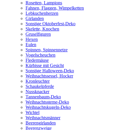
Rosetten, Lampions
Fahnen, Flaggen, Wimpelketten
Lebkuchenherzen
Girlanden
Sonstige Oktoberfest-Deko
Skelette, Knochen
Gruselfiguren
Hexen
Eulen
Spinnen, Spinnennetze
Vogelscheuchen
Fledermäuse
Kürbisse mit Gesicht
Sonstige Halloween-Deko
Weihnachtssessel, Hocker
Kronleuchter
Schaukelpferde
Nussknacker
Tannenbaum-Deko
Weihnachtssterne-Deko
Weihnachtskugeln-Deko
Wichtel
Weihnachtsmänner
Beerengirlanden
Beerenzweige