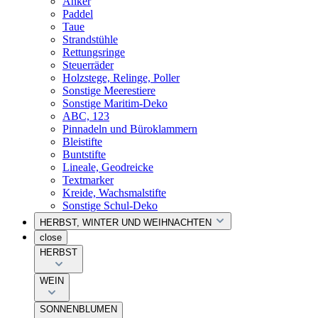
Anker
Paddel
Taue
Strandstühle
Rettungsringe
Steuerräder
Holzstege, Relinge, Poller
Sonstige Meerestiere
Sonstige Maritim-Deko
ABC, 123
Pinnadeln und Büroklammern
Bleistifte
Buntstifte
Lineale, Geodreicke
Textmarker
Kreide, Wachsmalstifte
Sonstige Schul-Deko
HERBST, WINTER UND WEIHNACHTEN
close
HERBST
WEIN
SONNENBLUMEN