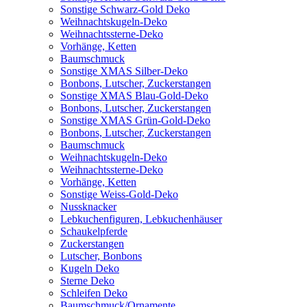
Sonstige Schwarz-Gold Deko
Weihnachtskugeln-Deko
Weihnachtssterne-Deko
Vorhänge, Ketten
Baumschmuck
Sonstige XMAS Silber-Deko
Bonbons, Lutscher, Zuckerstangen
Sonstige XMAS Blau-Gold-Deko
Bonbons, Lutscher, Zuckerstangen
Sonstige XMAS Grün-Gold-Deko
Bonbons, Lutscher, Zuckerstangen
Baumschmuck
Weihnachtskugeln-Deko
Weihnachtssterne-Deko
Vorhänge, Ketten
Sonstige Weiss-Gold-Deko
Nussknacker
Lebkuchenfiguren, Lebkuchenhäuser
Schaukelpferde
Zuckerstangen
Lutscher, Bonbons
Kugeln Deko
Sterne Deko
Schleifen Deko
Baumschmuck/Ornamente