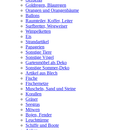
Goldregen, Blauregen
Orangen und Orangenbäume
Ballons
Raumteiler, Koffer, Leiter
Surfbretter, Wegweiser
Wimpelketten
Eis
Strandartikel
Papageien
Sonstige Tiere
Sonstige Vögel
Gartenmöbel als Deko
Sonstige Sommer-Deko
Artikel aus Blech
Fische
Fischernetze
Muscheln, Sand und Steine
Korallen
Gräser
Seegras
Möwen
Bojen, Fender
Leuchttürme
Schiffe und Boote