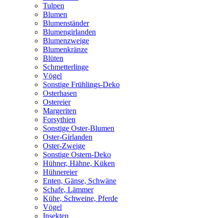
Tulpen
Blumen
Blumenständer
Blumengirlanden
Blumenzweige
Blumenkränze
Blüten
Schmetterlinge
Vögel
Sonstige Frühlings-Deko
Osterhasen
Ostereier
Margeriten
Forsythien
Sonstige Oster-Blumen
Oster-Girlanden
Oster-Zweige
Sonstige Ostern-Deko
Hühner, Hähne, Küken
Hühnereier
Enten, Gänse, Schwäne
Schafe, Lämmer
Kühe, Schweine, Pferde
Vögel
Insekten