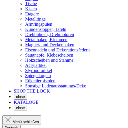
Tische
Kisten
Etagere
Metallringe
Armringspulen
Kundenstopper, Tafeln
Drehbühnen, Drehmotoren
Metallhaken, Klemmen
Magnet- und Deckenhaken
Eisennadeln und Dekorationsfedern
Saugnäpfe, Klebescheiben
Holzscheiben und Stämme
Acrylartikel
Styroporartikel
Spiegelkugeln
Etikettierpistolen
Sonstige Ladenausstattungs-Deko
SHOP THE LOOK
close
KATALOGE
close
Menü schließen
Deutsch