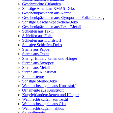
Geschmückte Girlanden
Sonstige American XMAS-Deko
Geschenkpäckchen aus Karton
Geschenkpäckchen aus Styropor mit Folienüberzug
Sonstige Geschenkpäckchen-Deko
Geschenkpäckchen aus Textil/Metall
Schleifen aus Textil
Schleifen aus Folie
Schleifen aus Kunststoff
Sonstige Schleifen-Deko
Sterne aus Pappe
Sterne aus Textil
Sterngirlanden/-ketten und Hänger
Sterne aus Styropor
Sterne aus Metall
Sterne aus Kunststoff
Sputniksterne
Sonstige Sterne-Deko
Weihnachtskugeln aus Kunststoff
Ornamente aus Kunststoff
Kugelgirlanden/-ketten und Hänger
Weihnachtskugeln aus Textil
Weihnachtskugeln aus Glas
Weihnachtskugeln nahtlos
Spiegelkugeln