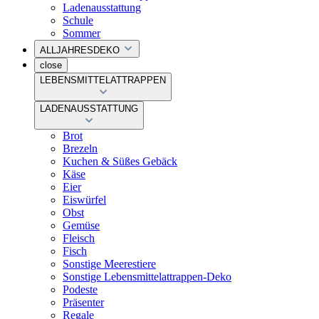
Ladenausstattung
Schule
Sommer
ALLJAHRESDEKO
close
LEBENSMITTELATTRAPPEN
LADENAUSSTATTUNG
Brot
Brezeln
Kuchen & Süßes Gebäck
Käse
Eier
Eiswürfel
Obst
Gemüse
Fleisch
Fisch
Sonstige Meerestiere
Sonstige Lebensmittelattrappen-Deko
Podeste
Präsenter
Regale