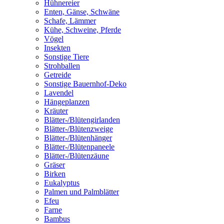
Hühnereier
Enten, Gänse, Schwäne
Schafe, Lämmer
Kühe, Schweine, Pferde
Vögel
Insekten
Sonstige Tiere
Strohballen
Getreide
Sonstige Bauernhof-Deko
Lavendel
Hängeplanzen
Kräuter
Blätter-/Blütengirlanden
Blätter-/Blütenzweige
Blätter-/Blütenhänger
Blätter-/Blütenpaneele
Blätter-/Blütenzäune
Gräser
Birken
Eukalyptus
Palmen und Palmblätter
Efeu
Farne
Bambus