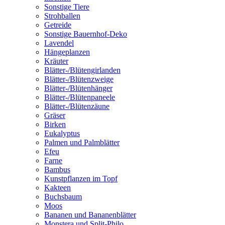
Sonstige Tiere
Strohballen
Getreide
Sonstige Bauernhof-Deko
Lavendel
Hängeplanzen
Kräuter
Blätter-/Blütengirlanden
Blätter-/Blütenzweige
Blätter-/Blütenhänger
Blätter-/Blütenpaneele
Blätter-/Blütenzäune
Gräser
Birken
Eukalyptus
Palmen und Palmblätter
Efeu
Farne
Bambus
Kunstpflanzen im Topf
Kakteen
Buchsbaum
Moos
Bananen und Bananenblätter
Monstera und Split-Philo