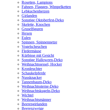
Rosetten, Lampions
Fahnen, Flaggen, Wimpelketten
Lebkuchenherzen
Girlanden
Sonstige Oktoberfest-Deko
Skelette, Knochen
Gruselfiguren
Hexen
Eulen
Spinnen, Spinnennetze
Vogelscheuchen
Fledermäuse
Kürbisse mit Gesicht
Sonstige Halloween-Deko
Weihnachtssessel, Hocker
Kronleuchter
Schaukelpferde
Nussknacker
Tannenbaum-Deko
Weihnachtssterne-Deko
Weihnachtskugeln-Deko
Wichtel
Weihnachtsmänner
Beerengirlanden
Beerenzweige