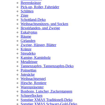
Beerenkränze
Pick-up, Roller, Fahrräder
Schlitten
Züge
Schottland-Deko
Weihnachtsmützen- und Socken
Ilexgirlanden- und Zweige
Eukalyptus
Bäume
Girlanden
Zweige, Hänger, Blätter
Kränze
Streudeko
Kamine, Kaminholz
Metallringe
Tannenzapfen, Tannenzapfen-Deko
Poinsettias
Jutesäcke
Weihnachtsengel
Hirsche, Rentiere
Warenpräsenter
Bonbons, Lutscher, Zuckerstangen
Schneeflocken
Sonstige XMAS Traditionell-Deko
Sonstige XMAS Schwarz-Gold-Deko