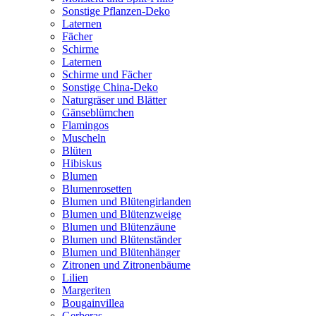
Sonstige Pflanzen-Deko
Laternen
Fächer
Schirme
Laternen
Schirme und Fächer
Sonstige China-Deko
Naturgräser und Blätter
Gänseblümchen
Flamingos
Muscheln
Blüten
Hibiskus
Blumen
Blumenrosetten
Blumen und Blütengirlanden
Blumen und Blütenzweige
Blumen und Blütenzäune
Blumen und Blütenständer
Blumen und Blütenhänger
Zitronen und Zitronenbäume
Lilien
Margeriten
Bougainvillea
Gerberas