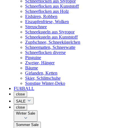
Schneeflocken aus Styropor
Schneeflocken aus Kunststoff
Schneeflocken aus Holz
Eisbären, Robben
Eiszapfenfriese, Wolken
Streuschnee
Schneekugeln aus Styropor
Schneekugeln aus Kunststoff
Zupfschnee, Schneekügelchen
Schneematten, Schneewatte
Schneeflocken diverse
Pinguine
Zweige, Hänger
Bäume
Girlanden, Ketten
Skier, Schlittschuhe
Sonstige Winter-Deko
FUßBALL
close
SALE
close
Winter Sale
Sommer Sale