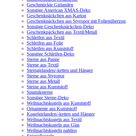
Geschmückte Girlanden
Sonstige American XMAS-Deko
Geschenkpäckchen aus Karton
Geschenkpäckchen aus Styropor mit Folienüberzug
Sonstige Geschenkpäckchen-Deko
Geschenkpäckchen aus Textil/Metall
Schleifen aus Textil
Schleifen aus Folie
Schleifen aus Kunststoff
Sonstige Schleifen-Deko
Sterne aus Pappe
Sterne aus Textil
Sterngirlanden/-ketten und Hänger
Sterne aus Styropor
Sterne aus Metall
Sterne aus Kunststoff
Sputniksterne
Sonstige Sterne-Deko
Weihnachtskugeln aus Kunststoff
Ornamente aus Kunststoff
Kugelgirlanden/-ketten und Hänger
Weihnachtskugeln aus Textil
Weihnachtskugeln aus Glas
Weihnachtskugeln nahtlos
Spiegelkugeln