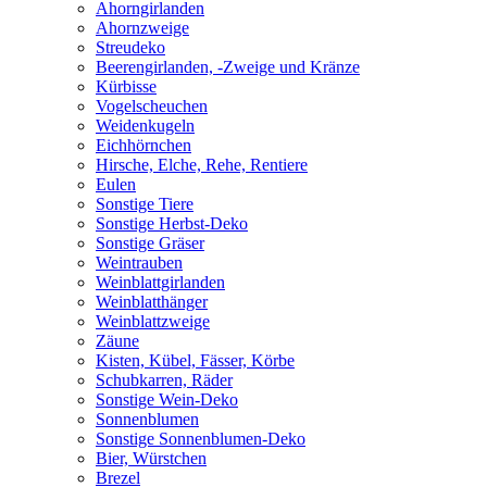
Ahorngirlanden
Ahornzweige
Streudeko
Beerengirlanden, -Zweige und Kränze
Kürbisse
Vogelscheuchen
Weidenkugeln
Eichhörnchen
Hirsche, Elche, Rehe, Rentiere
Eulen
Sonstige Tiere
Sonstige Herbst-Deko
Sonstige Gräser
Weintrauben
Weinblattgirlanden
Weinblatthänger
Weinblattzweige
Zäune
Kisten, Kübel, Fässer, Körbe
Schubkarren, Räder
Sonstige Wein-Deko
Sonnenblumen
Sonstige Sonnenblumen-Deko
Bier, Würstchen
Brezel