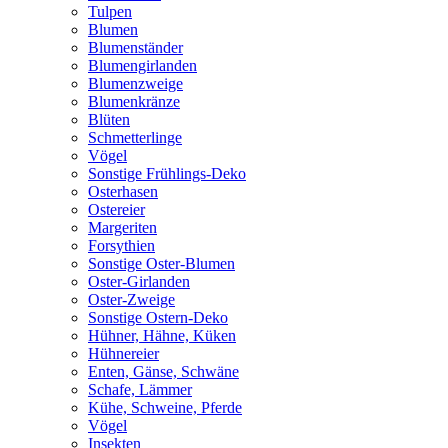
Tulpen
Blumen
Blumenständer
Blumengirlanden
Blumenzweige
Blumenkränze
Blüten
Schmetterlinge
Vögel
Sonstige Frühlings-Deko
Osterhasen
Ostereier
Margeriten
Forsythien
Sonstige Oster-Blumen
Oster-Girlanden
Oster-Zweige
Sonstige Ostern-Deko
Hühner, Hähne, Küken
Hühnereier
Enten, Gänse, Schwäne
Schafe, Lämmer
Kühe, Schweine, Pferde
Vögel
Insekten