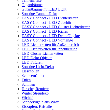
Tannenfriese
Gigantbäume
Gigantbäume mit LED Licht
Sonstige Tannen-Deko
EASY Connect - LED Lichterketten
EASY Connect - LED Zubehör
EASY Connect - LED Cluster Lichterketten
EASY Connect - LED Icicles
EASY Connect - LED Deko Objekte
EASY Connect - LED Vorhänge
LED Lichterketten für Außenbereich
LED Lichterketten für Innenbereich
LED Cluster Lichterketten
LED Deko Objekte
LED Figuren
Sonstige Licht-Deko
Eisschollen
Schneemänner
Eulen
Schlitten
Hirsche, Rentiere
Winter Streudeko
Wichtel
Schneekugeln aus Watte
Eiszapfen, Kristalle