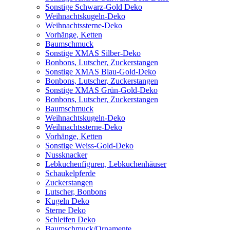
Sonstige Schwarz-Gold Deko
Weihnachtskugeln-Deko
Weihnachtssterne-Deko
Vorhänge, Ketten
Baumschmuck
Sonstige XMAS Silber-Deko
Bonbons, Lutscher, Zuckerstangen
Sonstige XMAS Blau-Gold-Deko
Bonbons, Lutscher, Zuckerstangen
Sonstige XMAS Grün-Gold-Deko
Bonbons, Lutscher, Zuckerstangen
Baumschmuck
Weihnachtskugeln-Deko
Weihnachtssterne-Deko
Vorhänge, Ketten
Sonstige Weiss-Gold-Deko
Nussknacker
Lebkuchenfiguren, Lebkuchenhäuser
Schaukelpferde
Zuckerstangen
Lutscher, Bonbons
Kugeln Deko
Sterne Deko
Schleifen Deko
Baumschmuck/Ornamente