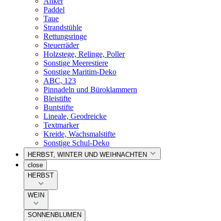
Anker
Paddel
Taue
Strandstühle
Rettungsringe
Steuerräder
Holzstege, Relinge, Poller
Sonstige Meerestiere
Sonstige Maritim-Deko
ABC, 123
Pinnadeln und Büroklammern
Bleistifte
Buntstifte
Lineale, Geodreicke
Textmarker
Kreide, Wachsmalstifte
Sonstige Schul-Deko
HERBST, WINTER UND WEIHNACHTEN
close
HERBST
WEIN
SONNENBLUMEN