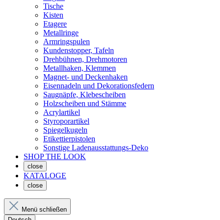
Tische
Kisten
Etagere
Metallringe
Armringspulen
Kundenstopper, Tafeln
Drehbühnen, Drehmotoren
Metallhaken, Klemmen
Magnet- und Deckenhaken
Eisennadeln und Dekorationsfedern
Saugnäpfe, Klebescheiben
Holzscheiben und Stämme
Acrylartikel
Styroporartikel
Spiegelkugeln
Etikettierpistolen
Sonstige Ladenausstattungs-Deko
SHOP THE LOOK
close
KATALOGE
close
Menü schließen
Deutsch