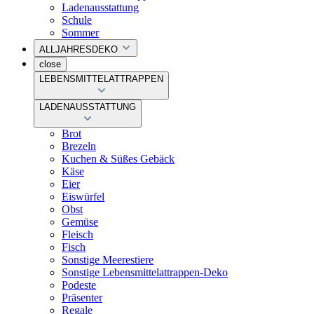
Ladenausstattung
Schule
Sommer
ALLJAHRESDEKO
close
LEBENSMITTELATTRAPPEN
LADENAUSSTATTUNG
Brot
Brezeln
Kuchen & Süßes Gebäck
Käse
Eier
Eiswürfel
Obst
Gemüse
Fleisch
Fisch
Sonstige Meerestiere
Sonstige Lebensmittelattrappen-Deko
Podeste
Präsenter
Regale