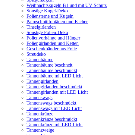
Weihnachtskugeln B1 und mit UV-Schutz
Sonstige Kugel-Deko
Foliensterne und Kugeln
Palmschnittfontänen und Fächer
Tinselgirlanden
Sonstige Folien-Deko
Folienvorhänge und Hänger
Foliengirlanden und Ketten
Geschenkbänder aus Folie
Streudeko
Tannenbäume
Tannenbäume beschneit
Tannenbäume beschmückt
Tannenbäume mit LED Licht
Tannengirlanden
Tannengirlanden beschmückt
Tannengirlanden mit LED Licht
Tannenswags
Tannenswags beschmückt
Tannenswags mit LED Licht
Tannenkränze
Tannenkränze beschmückt
Tannenkränze mit LED Licht
Tannenzweige