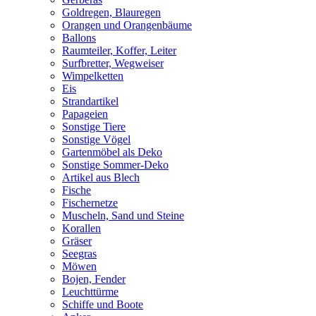
Goldregen, Blauregen
Orangen und Orangenbäume
Ballons
Raumteiler, Koffer, Leiter
Surfbretter, Wegweiser
Wimpelketten
Eis
Strandartikel
Papageien
Sonstige Tiere
Sonstige Vögel
Gartenmöbel als Deko
Sonstige Sommer-Deko
Artikel aus Blech
Fische
Fischernetze
Muscheln, Sand und Steine
Korallen
Gräser
Seegras
Möwen
Bojen, Fender
Leuchttürme
Schiffe und Boote