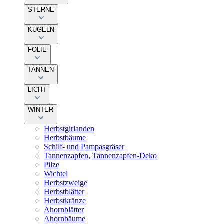
STERNE
KUGELN
FOLIE
TANNEN
LICHT
WINTER
Herbstgirlanden
Herbstbäume
Schilf- und Pampasgräser
Tannenzapfen, Tannenzapfen-Deko
Pilze
Wichtel
Herbstzweige
Herbstblätter
Herbstkränze
Ahornblätter
Ahornbäume