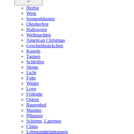
Herbst
Wein
Sonnenblumen
Oktoberfest
Halloween
Weihnachten
American Christmas
Geschenkpäckchen
Kugeln
Tannen
Schleifen
Sterne
Licht
Folie
Winter
Love
Frühjahr
Ostern
Bauernhof
Maritim
Pflanzen
Schirme, Laternen
China
Lebensmittelattrappen