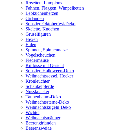
Rosetten, Lampions
Fahnen, Flaggen, Wimpelketten
Lebkuchenherzen
Girlanden
Sonstige Oktoberfest-Deko
Skelette, Knochen
Gruselfiguren
Hexen
Eulen
Spinnen, Spinnennetze
Vogelscheuchen
Fledermäuse
Kürbisse mit Gesicht
Sonstige Halloween-Deko
Weihnachtssessel, Hocker
Kronleuchter
Schaukelpferde
Nussknacker
Tannenbaum-Deko
Weihnachtssterne-Deko
Weihnachtskugeln-Deko
Wichtel
Weihnachtsmänner
Beerengirlanden
Beerenzweige