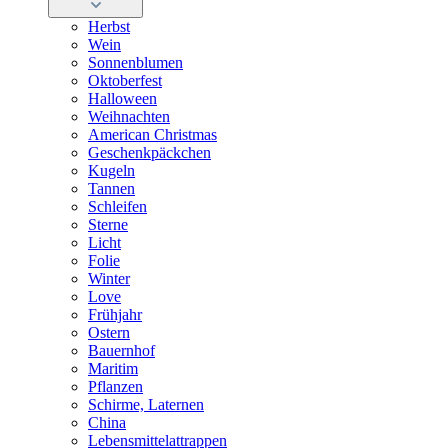
Herbst
Wein
Sonnenblumen
Oktoberfest
Halloween
Weihnachten
American Christmas
Geschenkpäckchen
Kugeln
Tannen
Schleifen
Sterne
Licht
Folie
Winter
Love
Frühjahr
Ostern
Bauernhof
Maritim
Pflanzen
Schirme, Laternen
China
Lebensmittelattrappen