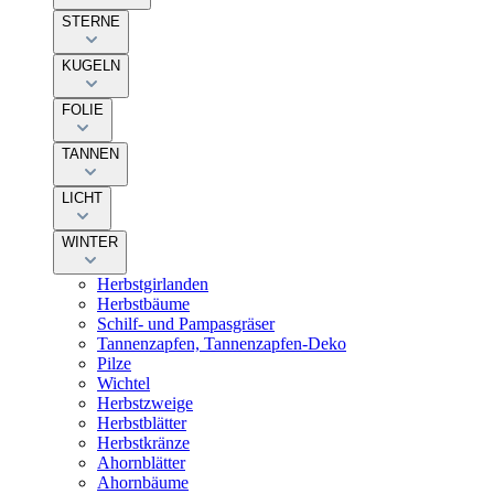
STERNE
KUGELN
FOLIE
TANNEN
LICHT
WINTER
Herbstgirlanden
Herbstbäume
Schilf- und Pampasgräser
Tannenzapfen, Tannenzapfen-Deko
Pilze
Wichtel
Herbstzweige
Herbstblätter
Herbstkränze
Ahornblätter
Ahornbäume