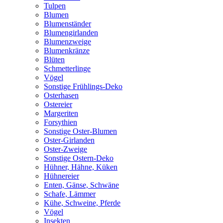
Tulpen
Blumen
Blumenständer
Blumengirlanden
Blumenzweige
Blumenkränze
Blüten
Schmetterlinge
Vögel
Sonstige Frühlings-Deko
Osterhasen
Ostereier
Margeriten
Forsythien
Sonstige Oster-Blumen
Oster-Girlanden
Oster-Zweige
Sonstige Ostern-Deko
Hühner, Hähne, Küken
Hühnereier
Enten, Gänse, Schwäne
Schafe, Lämmer
Kühe, Schweine, Pferde
Vögel
Insekten