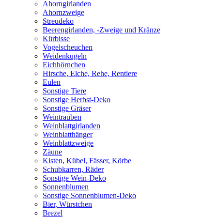
Ahorngirlanden
Ahornzweige
Streudeko
Beerengirlanden, -Zweige und Kränze
Kürbisse
Vogelscheuchen
Weidenkugeln
Eichhörnchen
Hirsche, Elche, Rehe, Rentiere
Eulen
Sonstige Tiere
Sonstige Herbst-Deko
Sonstige Gräser
Weintrauben
Weinblattgirlanden
Weinblatthänger
Weinblattzweige
Zäune
Kisten, Kübel, Fässer, Körbe
Schubkarren, Räder
Sonstige Wein-Deko
Sonnenblumen
Sonstige Sonnenblumen-Deko
Bier, Würstchen
Brezel