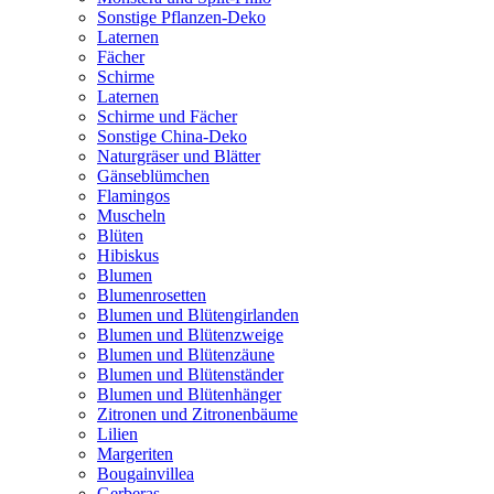
Sonstige Pflanzen-Deko
Laternen
Fächer
Schirme
Laternen
Schirme und Fächer
Sonstige China-Deko
Naturgräser und Blätter
Gänseblümchen
Flamingos
Muscheln
Blüten
Hibiskus
Blumen
Blumenrosetten
Blumen und Blütengirlanden
Blumen und Blütenzweige
Blumen und Blütenzäune
Blumen und Blütenständer
Blumen und Blütenhänger
Zitronen und Zitronenbäume
Lilien
Margeriten
Bougainvillea
Gerberas