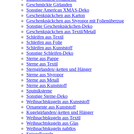
Geschmückte Girlanden
Sonstige American XMAS-Deko
Geschenkpäckchen aus Karton
Geschenkpäckchen aus Styropor mit Folienüberzug
Sonstige Geschenkpäckchen-Deko
Geschenkpäckchen aus Textil/Metall
Schleifen aus Textil
Schleifen aus Folie
Schleifen aus Kunststoff
Sonstige Schleifen-Deko
Sterne aus Pappe
Sterne aus Textil
Sterngirlanden/-ketten und Hänger
Sterne aus Styropor
Sterne aus Metall
Sterne aus Kunststoff
Sputniksterne
Sonstige Sterne-Deko
Weihnachtskugeln aus Kunststoff
Ornamente aus Kunststoff
Kugelgirlanden/-ketten und Hänger
Weihnachtskugeln aus Textil
Weihnachtskugeln aus Glas
Weihnachtskugeln nahtlos
Spiegelkugeln