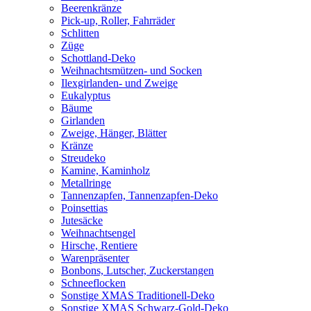
Beerenkränze
Pick-up, Roller, Fahrräder
Schlitten
Züge
Schottland-Deko
Weihnachtsmützen- und Socken
Ilexgirlanden- und Zweige
Eukalyptus
Bäume
Girlanden
Zweige, Hänger, Blätter
Kränze
Streudeko
Kamine, Kaminholz
Metallringe
Tannenzapfen, Tannenzapfen-Deko
Poinsettias
Jutesäcke
Weihnachtsengel
Hirsche, Rentiere
Warenpräsenter
Bonbons, Lutscher, Zuckerstangen
Schneeflocken
Sonstige XMAS Traditionell-Deko
Sonstige XMAS Schwarz-Gold-Deko