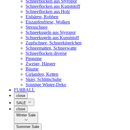
Schneeflocken aus Styropor
Schneeflocken aus Kunststoff
Schneeflocken aus Holz
Eisbären, Robben
Eiszapfenfriese, Wolken
Streuschnee
Schneekugeln aus Styropor
Schneekugeln aus Kunststoff
Zupfschnee, Schneekügelchen
Schneematten, Schneewatte
Schneeflocken diverse
Pinguine
Zweige, Hänger
Bäume
Girlanden, Ketten
Skier, Schlittschuhe
Sonstige Winter-Deko
FUßBALL
close
SALE
close
Winter Sale
Sommer Sale