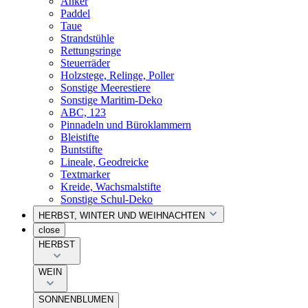
Anker
Paddel
Taue
Strandstühle
Rettungsringe
Steuerräder
Holzstege, Relinge, Poller
Sonstige Meerestiere
Sonstige Maritim-Deko
ABC, 123
Pinnadeln und Büroklammern
Bleistifte
Buntstifte
Lineale, Geodreicke
Textmarker
Kreide, Wachsmalstifte
Sonstige Schul-Deko
HERBST, WINTER UND WEIHNACHTEN
close
HERBST
WEIN
SONNENBLUMEN