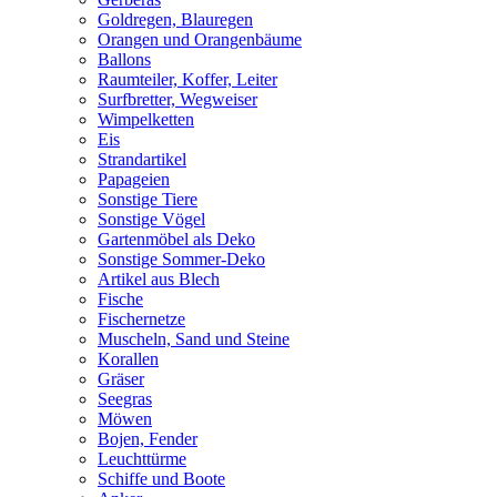
Goldregen, Blauregen
Orangen und Orangenbäume
Ballons
Raumteiler, Koffer, Leiter
Surfbretter, Wegweiser
Wimpelketten
Eis
Strandartikel
Papageien
Sonstige Tiere
Sonstige Vögel
Gartenmöbel als Deko
Sonstige Sommer-Deko
Artikel aus Blech
Fische
Fischernetze
Muscheln, Sand und Steine
Korallen
Gräser
Seegras
Möwen
Bojen, Fender
Leuchttürme
Schiffe und Boote