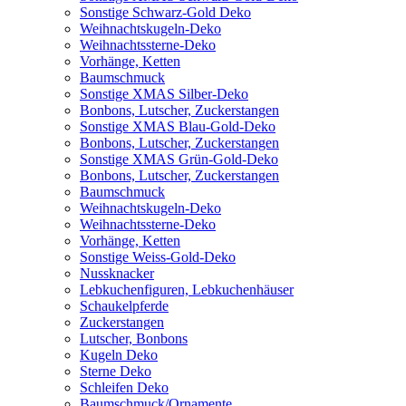
Sonstige Schwarz-Gold Deko
Weihnachtskugeln-Deko
Weihnachtssterne-Deko
Vorhänge, Ketten
Baumschmuck
Sonstige XMAS Silber-Deko
Bonbons, Lutscher, Zuckerstangen
Sonstige XMAS Blau-Gold-Deko
Bonbons, Lutscher, Zuckerstangen
Sonstige XMAS Grün-Gold-Deko
Bonbons, Lutscher, Zuckerstangen
Baumschmuck
Weihnachtskugeln-Deko
Weihnachtssterne-Deko
Vorhänge, Ketten
Sonstige Weiss-Gold-Deko
Nussknacker
Lebkuchenfiguren, Lebkuchenhäuser
Schaukelpferde
Zuckerstangen
Lutscher, Bonbons
Kugeln Deko
Sterne Deko
Schleifen Deko
Baumschmuck/Ornamente