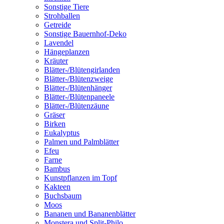
Sonstige Tiere
Strohballen
Getreide
Sonstige Bauernhof-Deko
Lavendel
Hängeplanzen
Kräuter
Blätter-/Blütengirlanden
Blätter-/Blütenzweige
Blätter-/Blütenhänger
Blätter-/Blütenpaneele
Blätter-/Blütenzäune
Gräser
Birken
Eukalyptus
Palmen und Palmblätter
Efeu
Farne
Bambus
Kunstpflanzen im Topf
Kakteen
Buchsbaum
Moos
Bananen und Bananenblätter
Monstera und Split-Philo