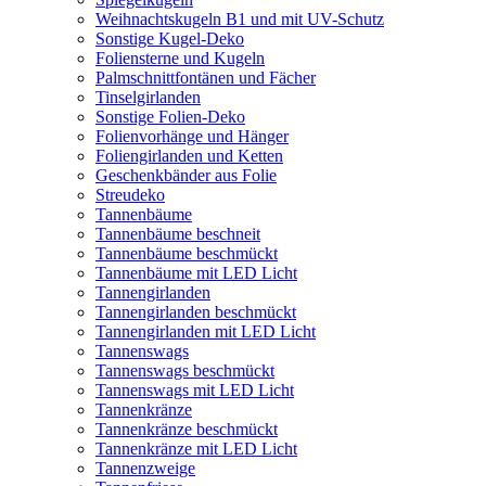
Weihnachtskugeln B1 und mit UV-Schutz
Sonstige Kugel-Deko
Foliensterne und Kugeln
Palmschnittfontänen und Fächer
Tinselgirlanden
Sonstige Folien-Deko
Folienvorhänge und Hänger
Foliengirlanden und Ketten
Geschenkbänder aus Folie
Streudeko
Tannenbäume
Tannenbäume beschneit
Tannenbäume beschmückt
Tannenbäume mit LED Licht
Tannengirlanden
Tannengirlanden beschmückt
Tannengirlanden mit LED Licht
Tannenswags
Tannenswags beschmückt
Tannenswags mit LED Licht
Tannenkränze
Tannenkränze beschmückt
Tannenkränze mit LED Licht
Tannenzweige