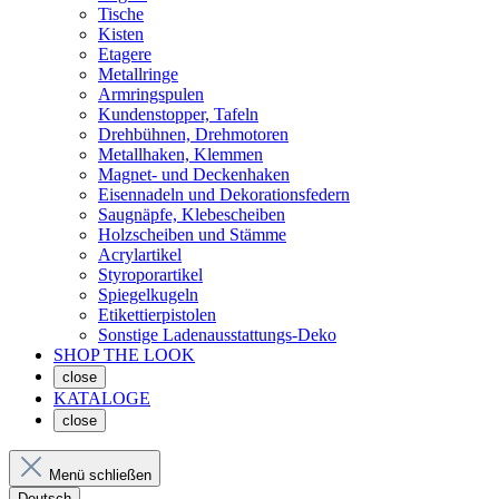
Tische
Kisten
Etagere
Metallringe
Armringspulen
Kundenstopper, Tafeln
Drehbühnen, Drehmotoren
Metallhaken, Klemmen
Magnet- und Deckenhaken
Eisennadeln und Dekorationsfedern
Saugnäpfe, Klebescheiben
Holzscheiben und Stämme
Acrylartikel
Styroporartikel
Spiegelkugeln
Etikettierpistolen
Sonstige Ladenausstattungs-Deko
SHOP THE LOOK
close
KATALOGE
close
Menü schließen
Deutsch