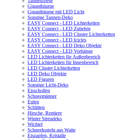
Tannenfriese
Gigantbäume
Gigantbäume mit LED Licht
Sonstige Tannen-Deko
EASY Connect - LED Lichterketten
EASY Connect - LED Zubehör
EASY Connect - LED Cluster Lichterketten
EASY Connect - LED Icicles
EASY Connect - LED Deko Objekte
EASY Connect - LED Vorhänge
LED Lichterketten für Außenbereich
LED Lichterketten für Innenbereich
LED Cluster Lichterketten
LED Deko Objekte
LED Figuren
Sonstige Licht-Deko
Eisschollen
Schneemänner
Eulen
Schlitten
Hirsche, Rentiere
Winter Streudeko
Wichtel
Schneekugeln aus Watte
Eiszapfen, Kristalle