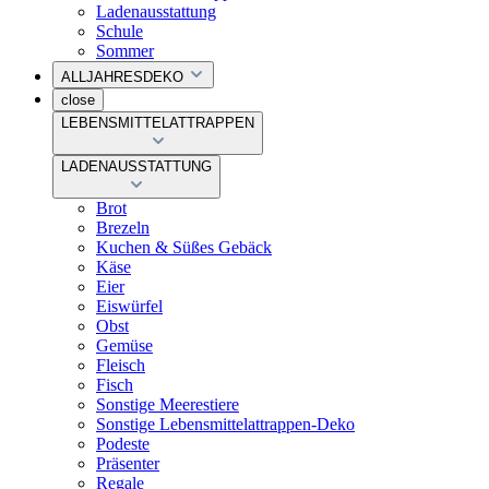
Ladenausstattung
Schule
Sommer
ALLJAHRESDEKO
close
LEBENSMITTELATTRAPPEN
LADENAUSSTATTUNG
Brot
Brezeln
Kuchen & Süßes Gebäck
Käse
Eier
Eiswürfel
Obst
Gemüse
Fleisch
Fisch
Sonstige Meerestiere
Sonstige Lebensmittelattrappen-Deko
Podeste
Präsenter
Regale