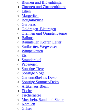
Blumen und Blütenhänger
Zitronen und Zitronenbäume
Lilien
Margeriten
Bougainvillea
Gerberas
Goldregen, Blauregen
Orangen und Orangenbäume
Ballons
Raumteiler, Koffer, Leiter
Surfbretter, Wegweiser
Wimpelketten
Eis
Strandartikel
Papageien
Sonstige Tiere
Sonstige Vögel
Gartenmöbel als Deko
Sonstige Sommer-Deko
Artikel aus Blech
Fische
Fischernetze
Muscheln, Sand und Steine
Korallen
Gräser