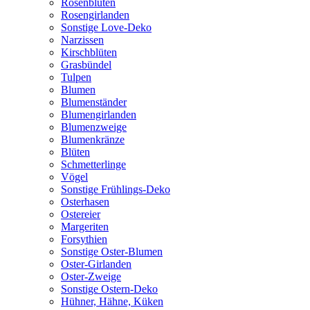
Rosenblüten
Rosengirlanden
Sonstige Love-Deko
Narzissen
Kirschblüten
Grasbündel
Tulpen
Blumen
Blumenständer
Blumengirlanden
Blumenzweige
Blumenkränze
Blüten
Schmetterlinge
Vögel
Sonstige Frühlings-Deko
Osterhasen
Ostereier
Margeriten
Forsythien
Sonstige Oster-Blumen
Oster-Girlanden
Oster-Zweige
Sonstige Ostern-Deko
Hühner, Hähne, Küken