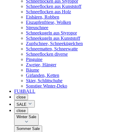
Schneeflocken aus Styropor
Schneeflocken aus Kunststoff
Schneeflocken aus Holz
Eisbären, Robben
Eiszapfenfriese, Wolken
Streuschnee
Schneekugeln aus Styropor
Schneekugeln aus Kunststoff
Zupfschnee, Schneekügelchen
Schneematten, Schneewatte
Schneeflocken diverse
Pinguine
Zweige, Hänger
Bäume
Girlanden, Ketten
Skier, Schlittschuhe
Sonstige Winter-Deko
FUßBALL
close
SALE
close
Winter Sale
Sommer Sale