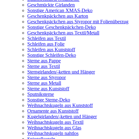
Geschmückte Girlanden
Sonstige American XMAS-Deko
Geschenkpäckchen aus Karton
Geschenkpäckchen aus Styropor mit Folienüberzug
Sonstige Geschenkpäckchen-Deko
Geschenkpäckchen aus Textil/Metall
Schleifen aus Textil
Schleifen aus Folie
Schleifen aus Kunststoff
Sonstige Schleifen-Deko
Sterne aus Pappe
Sterne aus Textil
Sterngirlanden/-ketten und Hänger
Sterne aus Styropor
Sterne aus Metall
Sterne aus Kunststoff
Sputniksterne
Sonstige Sterne-Deko
Weihnachtskugeln aus Kunststoff
Ornamente aus Kunststoff
Kugelgirlanden/-ketten und Hänger
Weihnachtskugeln aus Textil
Weihnachtskugeln aus Glas
Weihnachtskugeln nahtlos
Spiegelkugeln