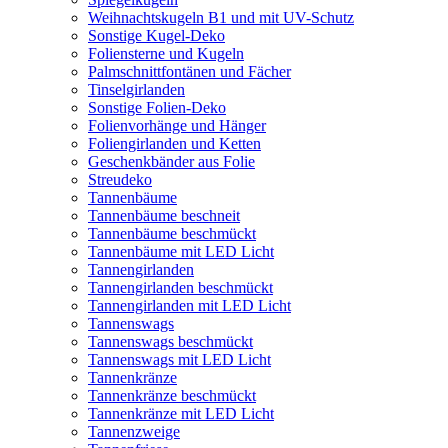
Weihnachtskugeln B1 und mit UV-Schutz
Sonstige Kugel-Deko
Foliensterne und Kugeln
Palmschnittfontänen und Fächer
Tinselgirlanden
Sonstige Folien-Deko
Folienvorhänge und Hänger
Foliengirlanden und Ketten
Geschenkbänder aus Folie
Streudeko
Tannenbäume
Tannenbäume beschneit
Tannenbäume beschmückt
Tannenbäume mit LED Licht
Tannengirlanden
Tannengirlanden beschmückt
Tannengirlanden mit LED Licht
Tannenswags
Tannenswags beschmückt
Tannenswags mit LED Licht
Tannenkränze
Tannenkränze beschmückt
Tannenkränze mit LED Licht
Tannenzweige