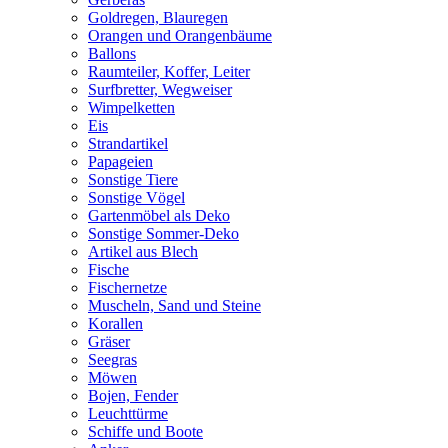
Goldregen, Blauregen
Orangen und Orangenbäume
Ballons
Raumteiler, Koffer, Leiter
Surfbretter, Wegweiser
Wimpelketten
Eis
Strandartikel
Papageien
Sonstige Tiere
Sonstige Vögel
Gartenmöbel als Deko
Sonstige Sommer-Deko
Artikel aus Blech
Fische
Fischernetze
Muscheln, Sand und Steine
Korallen
Gräser
Seegras
Möwen
Bojen, Fender
Leuchttürme
Schiffe und Boote