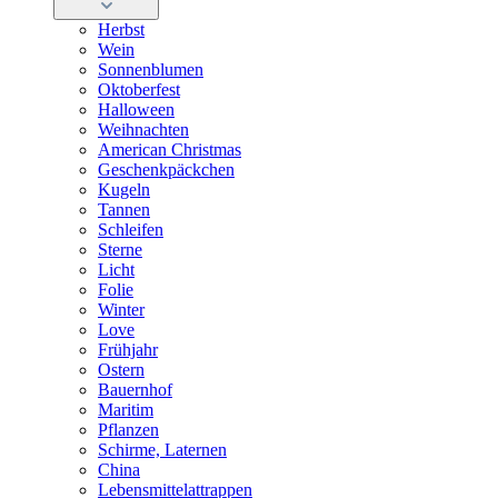
Herbst
Wein
Sonnenblumen
Oktoberfest
Halloween
Weihnachten
American Christmas
Geschenkpäckchen
Kugeln
Tannen
Schleifen
Sterne
Licht
Folie
Winter
Love
Frühjahr
Ostern
Bauernhof
Maritim
Pflanzen
Schirme, Laternen
China
Lebensmittelattrappen