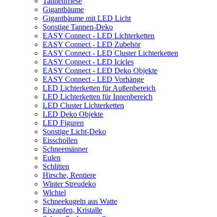
Tannenfriese
Gigantbäume
Gigantbäume mit LED Licht
Sonstige Tannen-Deko
EASY Connect - LED Lichterketten
EASY Connect - LED Zubehör
EASY Connect - LED Cluster Lichterketten
EASY Connect - LED Icicles
EASY Connect - LED Deko Objekte
EASY Connect - LED Vorhänge
LED Lichterketten für Außenbereich
LED Lichterketten für Innenbereich
LED Cluster Lichterketten
LED Deko Objekte
LED Figuren
Sonstige Licht-Deko
Eisschollen
Schneemänner
Eulen
Schlitten
Hirsche, Rentiere
Winter Streudeko
Wichtel
Schneekugeln aus Watte
Eiszapfen, Kristalle