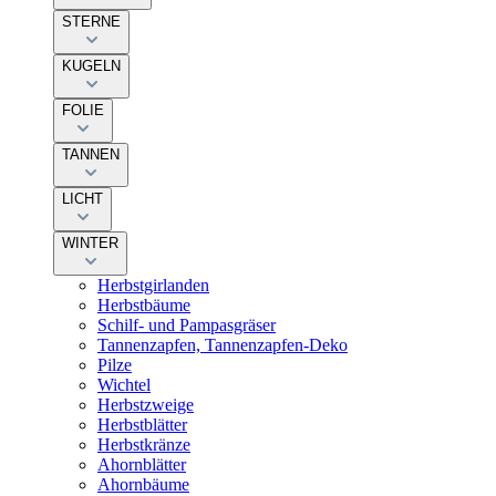
STERNE
KUGELN
FOLIE
TANNEN
LICHT
WINTER
Herbstgirlanden
Herbstbäume
Schilf- und Pampasgräser
Tannenzapfen, Tannenzapfen-Deko
Pilze
Wichtel
Herbstzweige
Herbstblätter
Herbstkränze
Ahornblätter
Ahornbäume