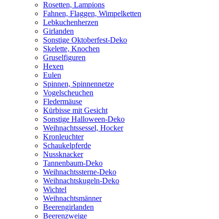
Rosetten, Lampions
Fahnen, Flaggen, Wimpelketten
Lebkuchenherzen
Girlanden
Sonstige Oktoberfest-Deko
Skelette, Knochen
Gruselfiguren
Hexen
Eulen
Spinnen, Spinnennetze
Vogelscheuchen
Fledermäuse
Kürbisse mit Gesicht
Sonstige Halloween-Deko
Weihnachtssessel, Hocker
Kronleuchter
Schaukelpferde
Nussknacker
Tannenbaum-Deko
Weihnachtssterne-Deko
Weihnachtskugeln-Deko
Wichtel
Weihnachtsmänner
Beerengirlanden
Beerenzweige