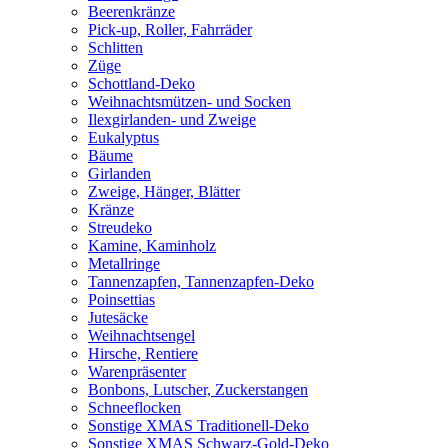
Beerenkränze
Pick-up, Roller, Fahrräder
Schlitten
Züge
Schottland-Deko
Weihnachtsmützen- und Socken
Ilexgirlanden- und Zweige
Eukalyptus
Bäume
Girlanden
Zweige, Hänger, Blätter
Kränze
Streudeko
Kamine, Kaminholz
Metallringe
Tannenzapfen, Tannenzapfen-Deko
Poinsettias
Jutesäcke
Weihnachtsengel
Hirsche, Rentiere
Warenpräsenter
Bonbons, Lutscher, Zuckerstangen
Schneeflocken
Sonstige XMAS Traditionell-Deko
Sonstige XMAS Schwarz-Gold-Deko