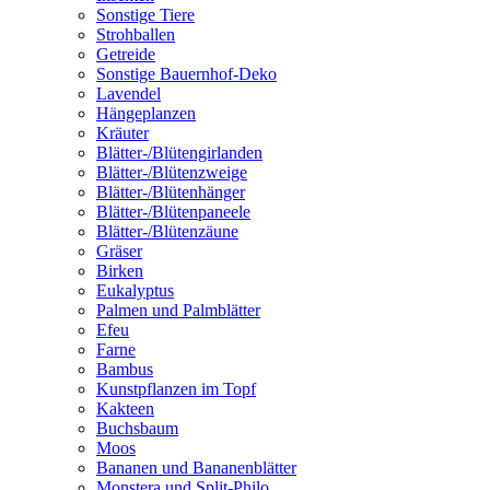
Sonstige Tiere
Strohballen
Getreide
Sonstige Bauernhof-Deko
Lavendel
Hängeplanzen
Kräuter
Blätter-/Blütengirlanden
Blätter-/Blütenzweige
Blätter-/Blütenhänger
Blätter-/Blütenpaneele
Blätter-/Blütenzäune
Gräser
Birken
Eukalyptus
Palmen und Palmblätter
Efeu
Farne
Bambus
Kunstpflanzen im Topf
Kakteen
Buchsbaum
Moos
Bananen und Bananenblätter
Monstera und Split-Philo