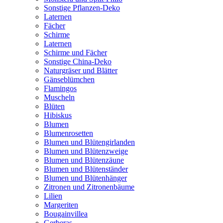
Sonstige Pflanzen-Deko
Laternen
Fächer
Schirme
Laternen
Schirme und Fächer
Sonstige China-Deko
Naturgräser und Blätter
Gänseblümchen
Flamingos
Muscheln
Blüten
Hibiskus
Blumen
Blumenrosetten
Blumen und Blütengirlanden
Blumen und Blütenzweige
Blumen und Blütenzäune
Blumen und Blütenständer
Blumen und Blütenhänger
Zitronen und Zitronenbäume
Lilien
Margeriten
Bougainvillea
Gerberas