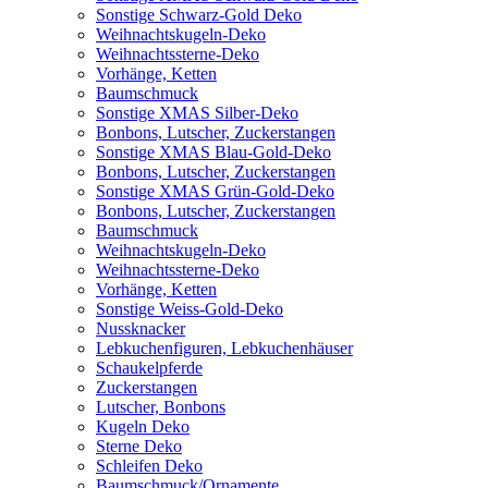
Sonstige Schwarz-Gold Deko
Weihnachtskugeln-Deko
Weihnachtssterne-Deko
Vorhänge, Ketten
Baumschmuck
Sonstige XMAS Silber-Deko
Bonbons, Lutscher, Zuckerstangen
Sonstige XMAS Blau-Gold-Deko
Bonbons, Lutscher, Zuckerstangen
Sonstige XMAS Grün-Gold-Deko
Bonbons, Lutscher, Zuckerstangen
Baumschmuck
Weihnachtskugeln-Deko
Weihnachtssterne-Deko
Vorhänge, Ketten
Sonstige Weiss-Gold-Deko
Nussknacker
Lebkuchenfiguren, Lebkuchenhäuser
Schaukelpferde
Zuckerstangen
Lutscher, Bonbons
Kugeln Deko
Sterne Deko
Schleifen Deko
Baumschmuck/Ornamente