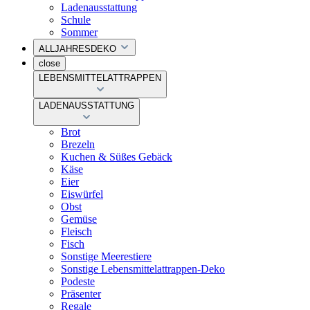
Ladenausstattung
Schule
Sommer
ALLJAHRESDEKO
close
LEBENSMITTELATTRAPPEN
LADENAUSSTATTUNG
Brot
Brezeln
Kuchen & Süßes Gebäck
Käse
Eier
Eiswürfel
Obst
Gemüse
Fleisch
Fisch
Sonstige Meerestiere
Sonstige Lebensmittelattrappen-Deko
Podeste
Präsenter
Regale