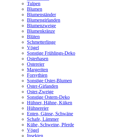
Tulpen
Blumen
Blumenständer
Blumengirlanden
Blumenzweige
Blumenkränze
Blüten
Schmetterlinge
Vögel
Sonstige Frühlings-Deko
Osterhasen
Ostereier
Margeriten
Forsythien
Sonstige Oster-Blumen
Oster-Girlanden
Oster-Zweige
Sonstige Ostern-Deko
Hühner, Hähne, Küken
Hühnereier
Enten, Gänse, Schwäne
Schafe, Lämmer
Kühe, Schweine, Pferde
Vögel
Insekten