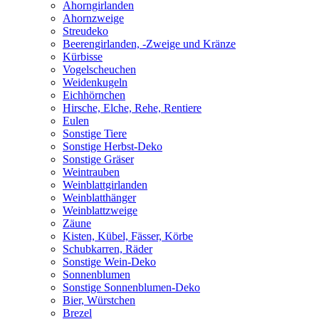
Ahorngirlanden
Ahornzweige
Streudeko
Beerengirlanden, -Zweige und Kränze
Kürbisse
Vogelscheuchen
Weidenkugeln
Eichhörnchen
Hirsche, Elche, Rehe, Rentiere
Eulen
Sonstige Tiere
Sonstige Herbst-Deko
Sonstige Gräser
Weintrauben
Weinblattgirlanden
Weinblatthänger
Weinblattzweige
Zäune
Kisten, Kübel, Fässer, Körbe
Schubkarren, Räder
Sonstige Wein-Deko
Sonnenblumen
Sonstige Sonnenblumen-Deko
Bier, Würstchen
Brezel