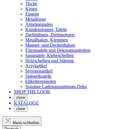
Tische
Kisten
Etagere
Metallringe
Armringspulen
Kundenstopper, Tafeln
Drehbühnen, Drehmotoren
Metallhaken, Klemmen
Magnet- und Deckenhaken
Eisennadeln und Dekorationsfedern
Saugnäpfe, Klebescheiben
Holzscheiben und Stämme
Acrylartikel
Styroporartikel
Spiegelkugeln
Etikettierpistolen
Sonstige Ladenausstattungs-Deko
SHOP THE LOOK
close
KATALOGE
close
Menü schließen
Deutsch