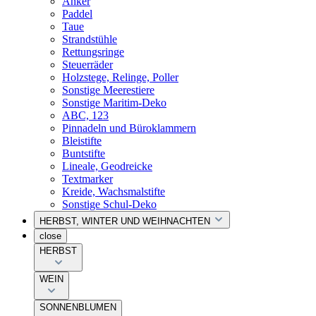
Anker
Paddel
Taue
Strandstühle
Rettungsringe
Steuerräder
Holzstege, Relinge, Poller
Sonstige Meerestiere
Sonstige Maritim-Deko
ABC, 123
Pinnadeln und Büroklammern
Bleistifte
Buntstifte
Lineale, Geodreicke
Textmarker
Kreide, Wachsmalstifte
Sonstige Schul-Deko
HERBST, WINTER UND WEIHNACHTEN
close
HERBST
WEIN
SONNENBLUMEN