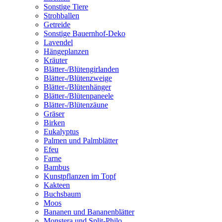
Sonstige Tiere
Strohballen
Getreide
Sonstige Bauernhof-Deko
Lavendel
Hängeplanzen
Kräuter
Blätter-/Blütengirlanden
Blätter-/Blütenzweige
Blätter-/Blütenhänger
Blätter-/Blütenpaneele
Blätter-/Blütenzäune
Gräser
Birken
Eukalyptus
Palmen und Palmblätter
Efeu
Farne
Bambus
Kunstpflanzen im Topf
Kakteen
Buchsbaum
Moos
Bananen und Bananenblätter
Monstera und Split-Philo