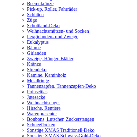
Beerenkränze
Pick-up, Roller, Fahrräder
Schlitten
Züge
Schottland-Deko
Weihnachtsmützen- und Socken
Ilexgirlanden- und Zweige
Eukalyptus
Bäume
Girlanden
Zweige, Hänger, Blätter
Kränze
Streudeko
Kamine, Kaminholz
Metallringe
Tannenzapfen, Tannenzapfen-Deko
Poinsettias
Jutesäcke
Weihnachtsengel
Hirsche, Rentiere
Warenpräsenter
Bonbons, Lutscher, Zuckerstangen
Schneeflocken
Sonstige XMAS Traditionell-Deko
Sonstige XMAS Schwarz-Gold-Deko