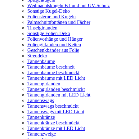
Weihnachtskugeln B1 und mit UV-Schutz
Sonstige Kugel-Deko
Foliensterne und Kugeln
Palmschnittfontänen und Fächer
Tinselgirlanden
Sonstige Folien-Deko
Folienvorhänge und Hänger
Foliengirlanden und Ketten
Geschenkbänder aus Folie
Streudeko
Tannenbäume
Tannenbäume beschneit
Tannenbäume beschmückt
Tannenbäume mit LED Licht
Tannengirlanden
Tannengirlanden beschmückt
Tannengirlanden mit LED Licht
Tannenswags
Tannenswags beschmückt
Tannenswags mit LED Licht
Tannenkränze
Tannenkränze beschmückt
Tannenkränze mit LED Licht
Tannenzweige