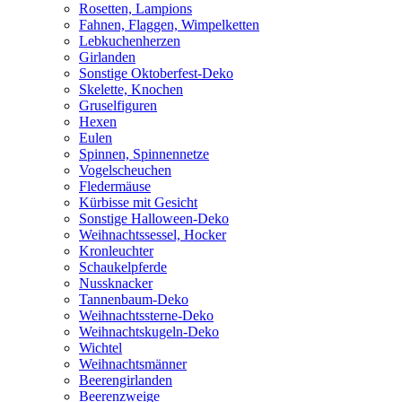
Rosetten, Lampions
Fahnen, Flaggen, Wimpelketten
Lebkuchenherzen
Girlanden
Sonstige Oktoberfest-Deko
Skelette, Knochen
Gruselfiguren
Hexen
Eulen
Spinnen, Spinnennetze
Vogelscheuchen
Fledermäuse
Kürbisse mit Gesicht
Sonstige Halloween-Deko
Weihnachtssessel, Hocker
Kronleuchter
Schaukelpferde
Nussknacker
Tannenbaum-Deko
Weihnachtssterne-Deko
Weihnachtskugeln-Deko
Wichtel
Weihnachtsmänner
Beerengirlanden
Beerenzweige