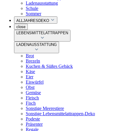
Ladenausstattung
Schule
Sommer
ALLJAHRESDEKO
close
LEBENSMITTELATTRAPPEN
LADENAUSSTATTUNG
Brot
Brezeln
Kuchen & Süßes Gebäck
Käse
Eier
Eiswürfel
Obst
Gemüse
Fleisch
Fisch
Sonstige Meerestiere
Sonstige Lebensmittelattrappen-Deko
Podeste
Präsenter
Regale