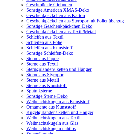
Geschmückte Girlanden
Sonstige American XMAS-Deko
Geschenkpäckchen aus Karton
Geschenkpäckchen aus Styropor mit Folienüberzug
Sonstige Geschenkpäckchen-Deko
Geschenkpäckchen aus Textil/Metall
Schleifen aus Textil
Schleifen aus Folie
Schleifen aus Kunststoff
Sonstige Schleifen-Deko
Sterne aus Pappe
Sterne aus Textil
Sterngirlanden/-ketten und Hänger
Sterne aus Styropor
Sterne aus Metall
Sterne aus Kunststoff
Sputniksterne
Sonstige Sterne-Deko
Weihnachtskugeln aus Kunststoff
Ornamente aus Kunststoff
Kugelgirlanden/-ketten und Hänger
Weihnachtskugeln aus Textil
Weihnachtskugeln aus Glas
Weihnachtskugeln nahtlos
Spiegelkugeln