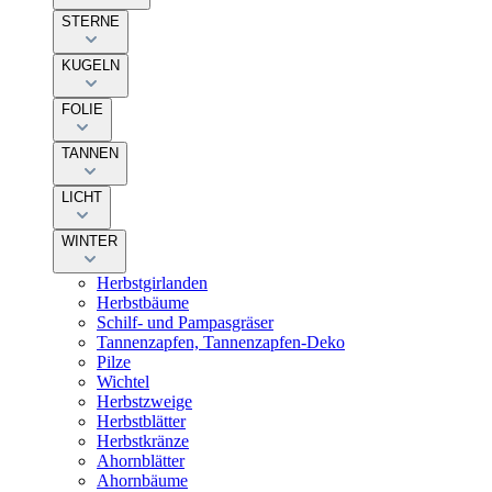
STERNE
KUGELN
FOLIE
TANNEN
LICHT
WINTER
Herbstgirlanden
Herbstbäume
Schilf- und Pampasgräser
Tannenzapfen, Tannenzapfen-Deko
Pilze
Wichtel
Herbstzweige
Herbstblätter
Herbstkränze
Ahornblätter
Ahornbäume