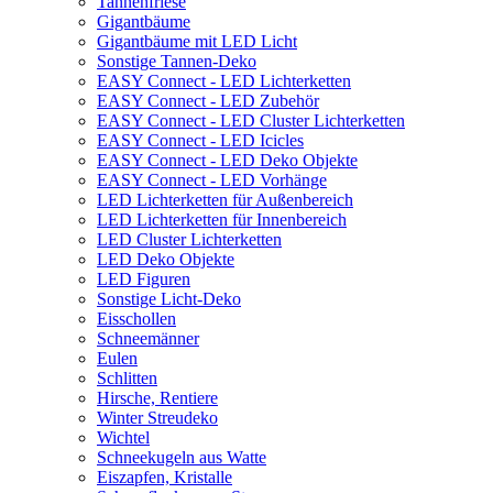
Tannenfriese
Gigantbäume
Gigantbäume mit LED Licht
Sonstige Tannen-Deko
EASY Connect - LED Lichterketten
EASY Connect - LED Zubehör
EASY Connect - LED Cluster Lichterketten
EASY Connect - LED Icicles
EASY Connect - LED Deko Objekte
EASY Connect - LED Vorhänge
LED Lichterketten für Außenbereich
LED Lichterketten für Innenbereich
LED Cluster Lichterketten
LED Deko Objekte
LED Figuren
Sonstige Licht-Deko
Eisschollen
Schneemänner
Eulen
Schlitten
Hirsche, Rentiere
Winter Streudeko
Wichtel
Schneekugeln aus Watte
Eiszapfen, Kristalle