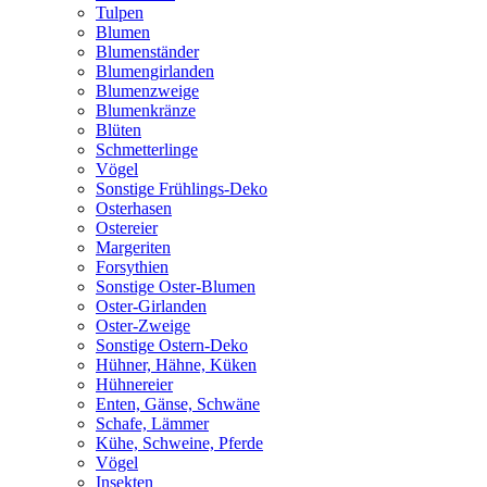
Tulpen
Blumen
Blumenständer
Blumengirlanden
Blumenzweige
Blumenkränze
Blüten
Schmetterlinge
Vögel
Sonstige Frühlings-Deko
Osterhasen
Ostereier
Margeriten
Forsythien
Sonstige Oster-Blumen
Oster-Girlanden
Oster-Zweige
Sonstige Ostern-Deko
Hühner, Hähne, Küken
Hühnereier
Enten, Gänse, Schwäne
Schafe, Lämmer
Kühe, Schweine, Pferde
Vögel
Insekten