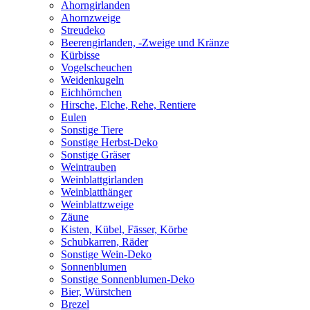
Ahorngirlanden
Ahornzweige
Streudeko
Beerengirlanden, -Zweige und Kränze
Kürbisse
Vogelscheuchen
Weidenkugeln
Eichhörnchen
Hirsche, Elche, Rehe, Rentiere
Eulen
Sonstige Tiere
Sonstige Herbst-Deko
Sonstige Gräser
Weintrauben
Weinblattgirlanden
Weinblatthänger
Weinblattzweige
Zäune
Kisten, Kübel, Fässer, Körbe
Schubkarren, Räder
Sonstige Wein-Deko
Sonnenblumen
Sonstige Sonnenblumen-Deko
Bier, Würstchen
Brezel