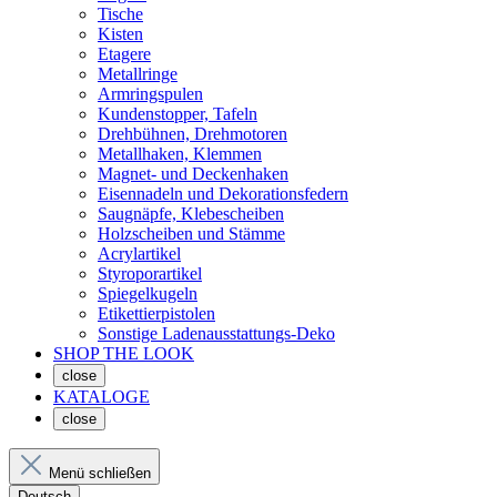
Tische
Kisten
Etagere
Metallringe
Armringspulen
Kundenstopper, Tafeln
Drehbühnen, Drehmotoren
Metallhaken, Klemmen
Magnet- und Deckenhaken
Eisennadeln und Dekorationsfedern
Saugnäpfe, Klebescheiben
Holzscheiben und Stämme
Acrylartikel
Styroporartikel
Spiegelkugeln
Etikettierpistolen
Sonstige Ladenausstattungs-Deko
SHOP THE LOOK
close
KATALOGE
close
Menü schließen
Deutsch