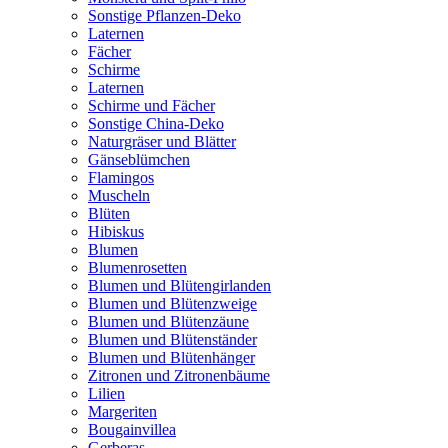
Sonstige Pflanzen-Deko
Laternen
Fächer
Schirme
Laternen
Schirme und Fächer
Sonstige China-Deko
Naturgräser und Blätter
Gänseblümchen
Flamingos
Muscheln
Blüten
Hibiskus
Blumen
Blumenrosetten
Blumen und Blütengirlanden
Blumen und Blütenzweige
Blumen und Blütenzäune
Blumen und Blütenständer
Blumen und Blütenhänger
Zitronen und Zitronenbäume
Lilien
Margeriten
Bougainvillea
Gerberas