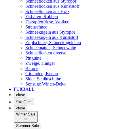
Schneeflocken aus Styropor
Schneeflocken aus Kunststoff
Schneeflocken aus Holz
Eisbären, Robben
Eiszapfenfriese, Wolken
Streuschnee
Schneekugeln aus Styropor
Schneekugeln aus Kunststoff
Zupfschnee, Schneekügelchen
Schneematten, Schneewatte
Schneeflocken diverse
Pinguine
Zweige, Hänger
Bäume
Girlanden, Ketten
Skier, Schlittschuhe
Sonstige Winter-Deko
FUßBALL
close
SALE
close
Winter Sale
Sommer Sale