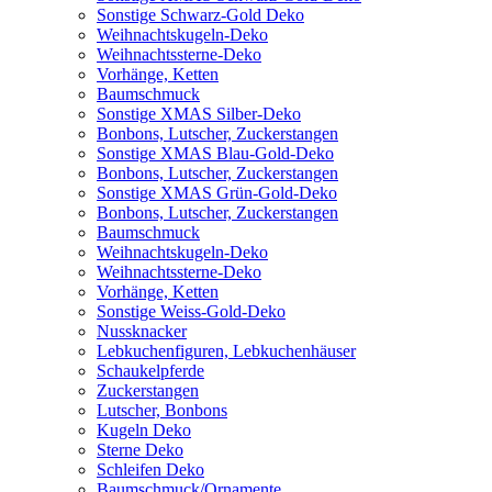
Sonstige Schwarz-Gold Deko
Weihnachtskugeln-Deko
Weihnachtssterne-Deko
Vorhänge, Ketten
Baumschmuck
Sonstige XMAS Silber-Deko
Bonbons, Lutscher, Zuckerstangen
Sonstige XMAS Blau-Gold-Deko
Bonbons, Lutscher, Zuckerstangen
Sonstige XMAS Grün-Gold-Deko
Bonbons, Lutscher, Zuckerstangen
Baumschmuck
Weihnachtskugeln-Deko
Weihnachtssterne-Deko
Vorhänge, Ketten
Sonstige Weiss-Gold-Deko
Nussknacker
Lebkuchenfiguren, Lebkuchenhäuser
Schaukelpferde
Zuckerstangen
Lutscher, Bonbons
Kugeln Deko
Sterne Deko
Schleifen Deko
Baumschmuck/Ornamente