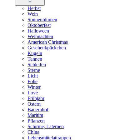
Herbst
Wein
Sonnenblumen
Oktoberfest
Halloween
Weihnachten
American Christmas
Geschenkpäckchen
Kugeln
Tannen
Schleifen
Sterne
Licht
Folie
Winter
Love
Frühjahr
Ostern
Bauernhof
Maritim
Pflanzen
Schirme, Laternen
China
Lebensmittelattrappen