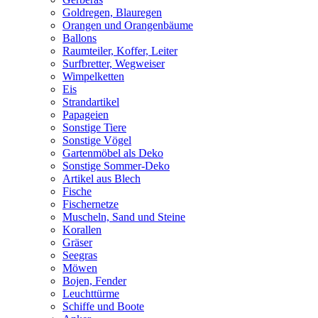
Goldregen, Blauregen
Orangen und Orangenbäume
Ballons
Raumteiler, Koffer, Leiter
Surfbretter, Wegweiser
Wimpelketten
Eis
Strandartikel
Papageien
Sonstige Tiere
Sonstige Vögel
Gartenmöbel als Deko
Sonstige Sommer-Deko
Artikel aus Blech
Fische
Fischernetze
Muscheln, Sand und Steine
Korallen
Gräser
Seegras
Möwen
Bojen, Fender
Leuchttürme
Schiffe und Boote