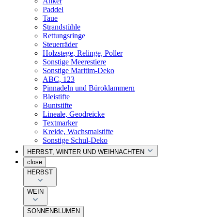
Anker
Paddel
Taue
Strandstühle
Rettungsringe
Steuerräder
Holzstege, Relinge, Poller
Sonstige Meerestiere
Sonstige Maritim-Deko
ABC, 123
Pinnadeln und Büroklammern
Bleistifte
Buntstifte
Lineale, Geodreicke
Textmarker
Kreide, Wachsmalstifte
Sonstige Schul-Deko
HERBST, WINTER UND WEIHNACHTEN
close
HERBST
WEIN
SONNENBLUMEN