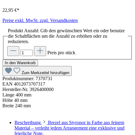
22,95 €*
Preise exkl. MwSt. zzgl. Versandkosten
Produkt Anzahl: Gib den gewünschten Wert ein oder benutze
die Schaltflächen um die Anzahl zu erhöhen oder zu
reduzieren.
Preis pro stück
In den Warenkorb
Zum Merkzettel hinzufügen
Produktnummer:
7370731
EAN
4012073707317
Hersteller-Nr.
3926400000
Länge
400 mm
Höhe
40 mm
Breite
240 mm
Beschreibung
Brezel aus Styropor in Farbe aus feinem
Material – verleiht jedem Arrangement eine exklusive und
feierliche Note.