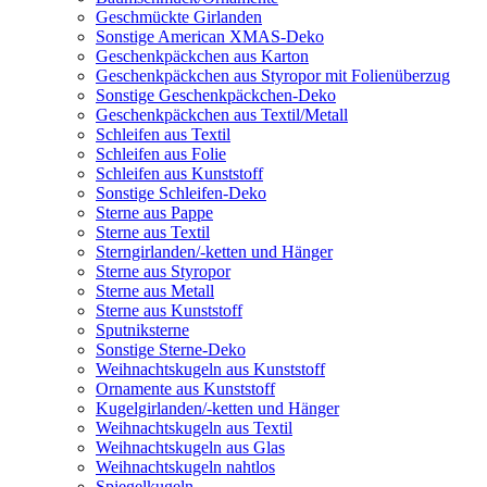
Geschmückte Girlanden
Sonstige American XMAS-Deko
Geschenkpäckchen aus Karton
Geschenkpäckchen aus Styropor mit Folienüberzug
Sonstige Geschenkpäckchen-Deko
Geschenkpäckchen aus Textil/Metall
Schleifen aus Textil
Schleifen aus Folie
Schleifen aus Kunststoff
Sonstige Schleifen-Deko
Sterne aus Pappe
Sterne aus Textil
Sterngirlanden/-ketten und Hänger
Sterne aus Styropor
Sterne aus Metall
Sterne aus Kunststoff
Sputniksterne
Sonstige Sterne-Deko
Weihnachtskugeln aus Kunststoff
Ornamente aus Kunststoff
Kugelgirlanden/-ketten und Hänger
Weihnachtskugeln aus Textil
Weihnachtskugeln aus Glas
Weihnachtskugeln nahtlos
Spiegelkugeln