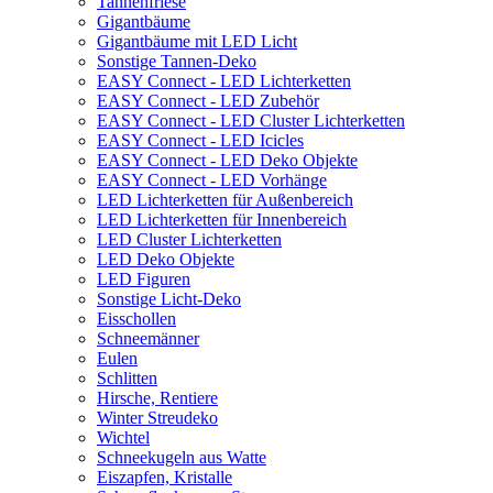
Tannenfriese
Gigantbäume
Gigantbäume mit LED Licht
Sonstige Tannen-Deko
EASY Connect - LED Lichterketten
EASY Connect - LED Zubehör
EASY Connect - LED Cluster Lichterketten
EASY Connect - LED Icicles
EASY Connect - LED Deko Objekte
EASY Connect - LED Vorhänge
LED Lichterketten für Außenbereich
LED Lichterketten für Innenbereich
LED Cluster Lichterketten
LED Deko Objekte
LED Figuren
Sonstige Licht-Deko
Eisschollen
Schneemänner
Eulen
Schlitten
Hirsche, Rentiere
Winter Streudeko
Wichtel
Schneekugeln aus Watte
Eiszapfen, Kristalle