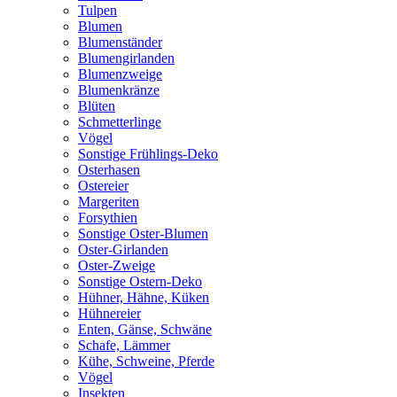
Tulpen
Blumen
Blumenständer
Blumengirlanden
Blumenzweige
Blumenkränze
Blüten
Schmetterlinge
Vögel
Sonstige Frühlings-Deko
Osterhasen
Ostereier
Margeriten
Forsythien
Sonstige Oster-Blumen
Oster-Girlanden
Oster-Zweige
Sonstige Ostern-Deko
Hühner, Hähne, Küken
Hühnereier
Enten, Gänse, Schwäne
Schafe, Lämmer
Kühe, Schweine, Pferde
Vögel
Insekten