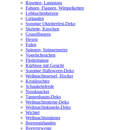
Rosetten, Lampions
Fahnen, Flaggen, Wimpelketten
Lebkuchenherzen
Girlanden
Sonstige Oktoberfest-Deko
Skelette, Knochen
Gruselfiguren
Hexen
Eulen
Spinnen, Spinnennetze
Vogelscheuchen
Fledermäuse
Kürbisse mit Gesicht
Sonstige Halloween-Deko
Weihnachtssessel, Hocker
Kronleuchter
Schaukelpferde
Nussknacker
Tannenbaum-Deko
Weihnachtssterne-Deko
Weihnachtskugeln-Deko
Wichtel
Weihnachtsmänner
Beerengirlanden
Beerenzweige