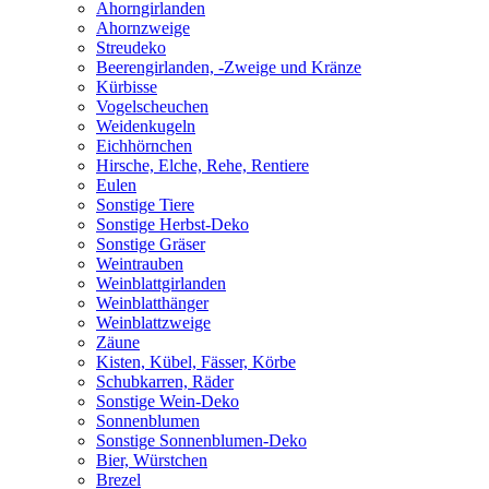
Ahorngirlanden
Ahornzweige
Streudeko
Beerengirlanden, -Zweige und Kränze
Kürbisse
Vogelscheuchen
Weidenkugeln
Eichhörnchen
Hirsche, Elche, Rehe, Rentiere
Eulen
Sonstige Tiere
Sonstige Herbst-Deko
Sonstige Gräser
Weintrauben
Weinblattgirlanden
Weinblatthänger
Weinblattzweige
Zäune
Kisten, Kübel, Fässer, Körbe
Schubkarren, Räder
Sonstige Wein-Deko
Sonnenblumen
Sonstige Sonnenblumen-Deko
Bier, Würstchen
Brezel