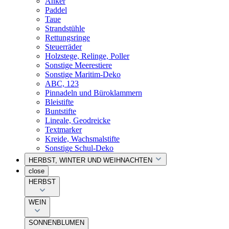
Anker
Paddel
Taue
Strandstühle
Rettungsringe
Steuerräder
Holzstege, Relinge, Poller
Sonstige Meerestiere
Sonstige Maritim-Deko
ABC, 123
Pinnadeln und Büroklammern
Bleistifte
Buntstifte
Lineale, Geodreicke
Textmarker
Kreide, Wachsmalstifte
Sonstige Schul-Deko
HERBST, WINTER UND WEIHNACHTEN
close
HERBST
WEIN
SONNENBLUMEN