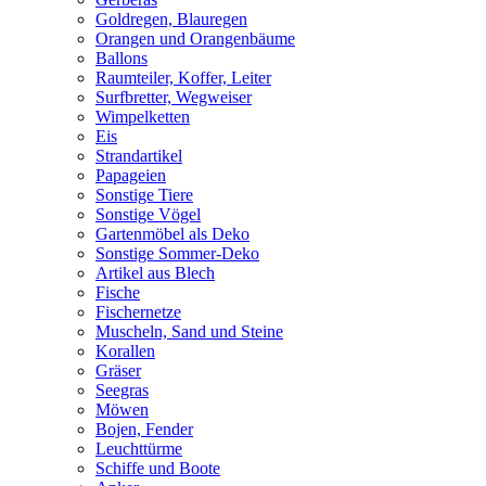
Goldregen, Blauregen
Orangen und Orangenbäume
Ballons
Raumteiler, Koffer, Leiter
Surfbretter, Wegweiser
Wimpelketten
Eis
Strandartikel
Papageien
Sonstige Tiere
Sonstige Vögel
Gartenmöbel als Deko
Sonstige Sommer-Deko
Artikel aus Blech
Fische
Fischernetze
Muscheln, Sand und Steine
Korallen
Gräser
Seegras
Möwen
Bojen, Fender
Leuchttürme
Schiffe und Boote