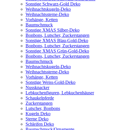
Sonstige Schwarz-Gold Deko
Weihnachtskugeln-Deko
Weihnachtssterne-Deko
Vorhänge, Ketten
Baumschmuck
Sonstige XMAS Silber-Deko
Bonbons, Lutscher, Zuckerstangen
Sonstige XMAS Blau-Gold-Deko
Bonbons, Lutscher, Zuckerstangen
Sonstige XMAS Grün-Gold-Deko
Bonbons, Lutscher, Zuckerstangen
Baumschmuck
Weihnachtskugeln-Deko
Weihnachtssterne-Deko
Vorhänge, Ketten
Sonstige Weiss-Gold-Deko
Nussknacker
Lebkuchenfiguren, Lebkuchenhäuser
Schaukelpferde
Zuckerstangen
Lutscher, Bonbons
Kugeln Deko
Sterne Deko
Schleifen Deko
Baumschmuck/Ornamente