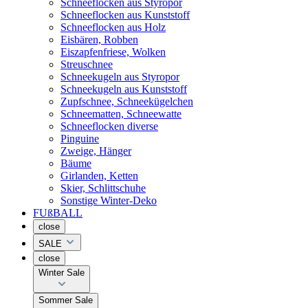
Schneeflocken aus Styropor
Schneeflocken aus Kunststoff
Schneeflocken aus Holz
Eisbären, Robben
Eiszapfenfriese, Wolken
Streuschnee
Schneekugeln aus Styropor
Schneekugeln aus Kunststoff
Zupfschnee, Schneekügelchen
Schneematten, Schneewatte
Schneeflocken diverse
Pinguine
Zweige, Hänger
Bäume
Girlanden, Ketten
Skier, Schlittschuhe
Sonstige Winter-Deko
FUßBALL
close
SALE
close
Winter Sale
Sommer Sale