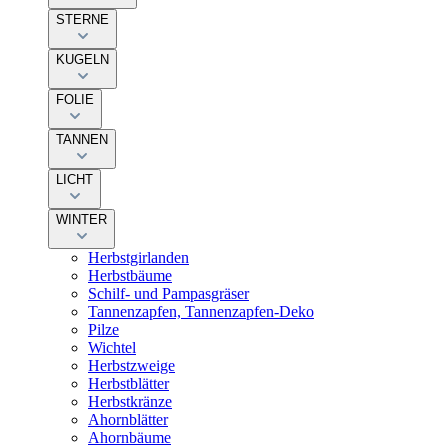
STERNE
KUGELN
FOLIE
TANNEN
LICHT
WINTER
Herbstgirlanden
Herbstbäume
Schilf- und Pampasgräser
Tannenzapfen, Tannenzapfen-Deko
Pilze
Wichtel
Herbstzweige
Herbstblätter
Herbstkränze
Ahornblätter
Ahornbäume