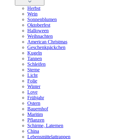
Herbst
Wein
Sonnenblumen
Oktoberfest
Halloween
Weihnachten
American Christmas
Geschenkpäckchen
Kugeln
Tannen
Schleifen
Sterne
Licht
Folie
Winter
Love
Frühjahr
Ostern
Bauernhof
Maritim
Pflanzen
Schirme, Laternen
China
Lebensmittelattrappen