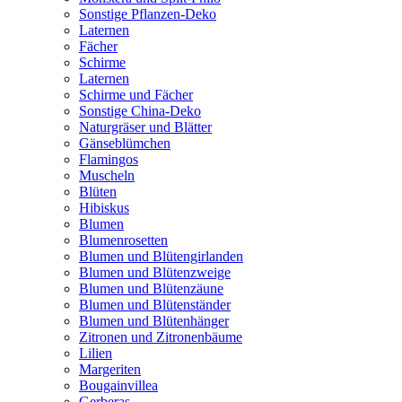
Sonstige Pflanzen-Deko
Laternen
Fächer
Schirme
Laternen
Schirme und Fächer
Sonstige China-Deko
Naturgräser und Blätter
Gänseblümchen
Flamingos
Muscheln
Blüten
Hibiskus
Blumen
Blumenrosetten
Blumen und Blütengirlanden
Blumen und Blütenzweige
Blumen und Blütenzäune
Blumen und Blütenständer
Blumen und Blütenhänger
Zitronen und Zitronenbäume
Lilien
Margeriten
Bougainvillea
Gerberas