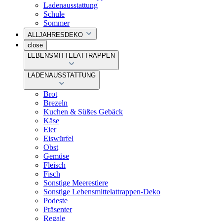
Ladenausstattung
Schule
Sommer
ALLJAHRESDEKO
close
LEBENSMITTELATTRAPPEN
LADENAUSSTATTUNG
Brot
Brezeln
Kuchen & Süßes Gebäck
Käse
Eier
Eiswürfel
Obst
Gemüse
Fleisch
Fisch
Sonstige Meerestiere
Sonstige Lebensmittelattrappen-Deko
Podeste
Präsenter
Regale