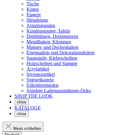
Tische
Kisten
Etagere
Metallringe
Armringspulen
Kundenstopper, Tafeln
Drehbühnen, Drehmotoren
Metallhaken, Klemmen
Magnet- und Deckenhaken
Eisennadeln und Dekorationsfedern
Saugnäpfe, Klebescheiben
Holzscheiben und Stämme
Acrylartikel
Styroporartikel
Spiegelkugeln
Etikettierpistolen
Sonstige Ladenausstattungs-Deko
SHOP THE LOOK
close
KATALOGE
close
Menü schließen
Deutsch