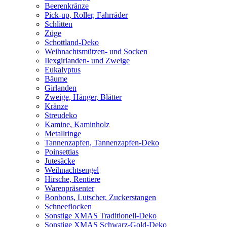
Beerenkränze
Pick-up, Roller, Fahrräder
Schlitten
Züge
Schottland-Deko
Weihnachtsmützen- und Socken
Ilexgirlanden- und Zweige
Eukalyptus
Bäume
Girlanden
Zweige, Hänger, Blätter
Kränze
Streudeko
Kamine, Kaminholz
Metallringe
Tannenzapfen, Tannenzapfen-Deko
Poinsettias
Jutesäcke
Weihnachtsengel
Hirsche, Rentiere
Warenpräsenter
Bonbons, Lutscher, Zuckerstangen
Schneeflocken
Sonstige XMAS Traditionell-Deko
Sonstige XMAS Schwarz-Gold-Deko