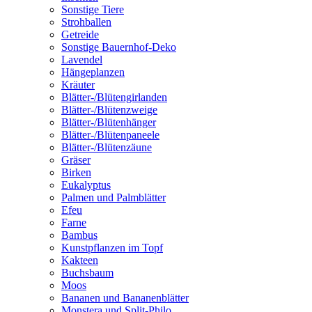
Sonstige Tiere
Strohballen
Getreide
Sonstige Bauernhof-Deko
Lavendel
Hängeplanzen
Kräuter
Blätter-/Blütengirlanden
Blätter-/Blütenzweige
Blätter-/Blütenhänger
Blätter-/Blütenpaneele
Blätter-/Blütenzäune
Gräser
Birken
Eukalyptus
Palmen und Palmblätter
Efeu
Farne
Bambus
Kunstpflanzen im Topf
Kakteen
Buchsbaum
Moos
Bananen und Bananenblätter
Monstera und Split-Philo