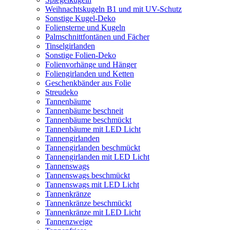
Weihnachtskugeln B1 und mit UV-Schutz
Sonstige Kugel-Deko
Foliensterne und Kugeln
Palmschnittfontänen und Fächer
Tinselgirlanden
Sonstige Folien-Deko
Folienvorhänge und Hänger
Foliengirlanden und Ketten
Geschenkbänder aus Folie
Streudeko
Tannenbäume
Tannenbäume beschneit
Tannenbäume beschmückt
Tannenbäume mit LED Licht
Tannengirlanden
Tannengirlanden beschmückt
Tannengirlanden mit LED Licht
Tannenswags
Tannenswags beschmückt
Tannenswags mit LED Licht
Tannenkränze
Tannenkränze beschmückt
Tannenkränze mit LED Licht
Tannenzweige