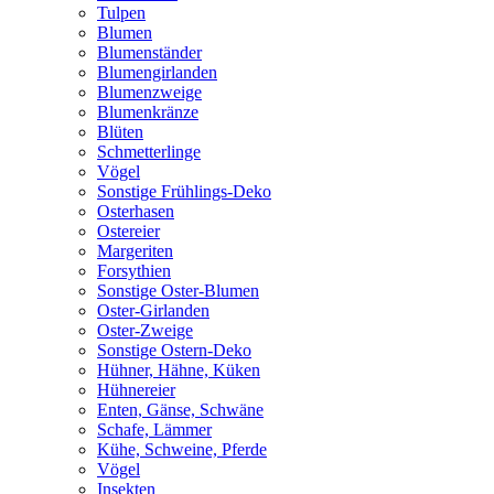
Tulpen
Blumen
Blumenständer
Blumengirlanden
Blumenzweige
Blumenkränze
Blüten
Schmetterlinge
Vögel
Sonstige Frühlings-Deko
Osterhasen
Ostereier
Margeriten
Forsythien
Sonstige Oster-Blumen
Oster-Girlanden
Oster-Zweige
Sonstige Ostern-Deko
Hühner, Hähne, Küken
Hühnereier
Enten, Gänse, Schwäne
Schafe, Lämmer
Kühe, Schweine, Pferde
Vögel
Insekten