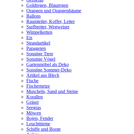
Goldregen, Blauregen
Orangen und Orangenbäume
Ballons
Raumteiler, Koffer, Leiter
Surfbretter, Wegweiser
Wimpelketten
Eis
Strandartikel
Papageien
Sonstige Tiere
Sonstige Vögel
Gartenmöbel als Deko
Sonstige Sommer-Deko
Artikel aus Blech
Fische
Fischernetze
Muscheln, Sand und Steine
Korallen
Gräser
Seegras
Möwen
Bojen, Fender
Leuchttürme
Schiffe und Boote