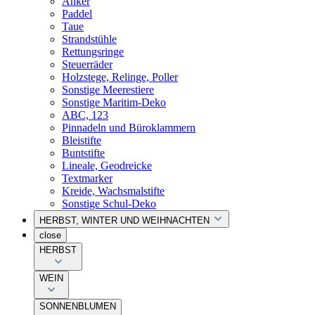
Anker
Paddel
Taue
Strandstühle
Rettungsringe
Steuerräder
Holzstege, Relinge, Poller
Sonstige Meerestiere
Sonstige Maritim-Deko
ABC, 123
Pinnadeln und Büroklammern
Bleistifte
Buntstifte
Lineale, Geodreicke
Textmarker
Kreide, Wachsmalstifte
Sonstige Schul-Deko
HERBST, WINTER UND WEIHNACHTEN
close
HERBST
WEIN
SONNENBLUMEN