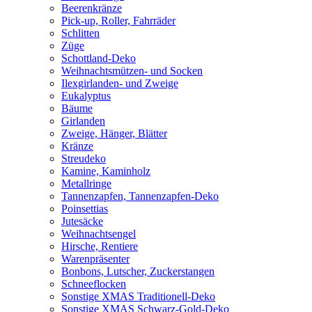
Beerenkränze
Pick-up, Roller, Fahrräder
Schlitten
Züge
Schottland-Deko
Weihnachtsmützen- und Socken
Ilexgirlanden- und Zweige
Eukalyptus
Bäume
Girlanden
Zweige, Hänger, Blätter
Kränze
Streudeko
Kamine, Kaminholz
Metallringe
Tannenzapfen, Tannenzapfen-Deko
Poinsettias
Jutesäcke
Weihnachtsengel
Hirsche, Rentiere
Warenpräsenter
Bonbons, Lutscher, Zuckerstangen
Schneeflocken
Sonstige XMAS Traditionell-Deko
Sonstige XMAS Schwarz-Gold-Deko