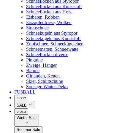
Schneeflocken aus Styropor
Schneeflocken aus Kunststoff
Schneeflocken aus Holz
Eisbären, Robben
Eiszapfenfriese, Wolken
Streuschnee
Schneekugeln aus Styropor
Schneekugeln aus Kunststoff
Zupfschnee, Schneekügelchen
Schneematten, Schneewatte
Schneeflocken diverse
Pinguine
Zweige, Hänger
Bäume
Girlanden, Ketten
Skier, Schlittschuhe
Sonstige Winter-Deko
FUßBALL
close
SALE
close
Winter Sale
Sommer Sale