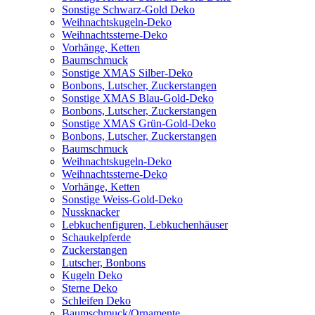
Sonstige Schwarz-Gold Deko
Weihnachtskugeln-Deko
Weihnachtssterne-Deko
Vorhänge, Ketten
Baumschmuck
Sonstige XMAS Silber-Deko
Bonbons, Lutscher, Zuckerstangen
Sonstige XMAS Blau-Gold-Deko
Bonbons, Lutscher, Zuckerstangen
Sonstige XMAS Grün-Gold-Deko
Bonbons, Lutscher, Zuckerstangen
Baumschmuck
Weihnachtskugeln-Deko
Weihnachtssterne-Deko
Vorhänge, Ketten
Sonstige Weiss-Gold-Deko
Nussknacker
Lebkuchenfiguren, Lebkuchenhäuser
Schaukelpferde
Zuckerstangen
Lutscher, Bonbons
Kugeln Deko
Sterne Deko
Schleifen Deko
Baumschmuck/Ornamente