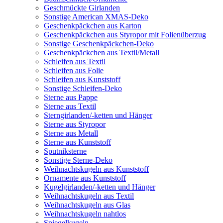
Geschmückte Girlanden
Sonstige American XMAS-Deko
Geschenkpäckchen aus Karton
Geschenkpäckchen aus Styropor mit Folienüberzug
Sonstige Geschenkpäckchen-Deko
Geschenkpäckchen aus Textil/Metall
Schleifen aus Textil
Schleifen aus Folie
Schleifen aus Kunststoff
Sonstige Schleifen-Deko
Sterne aus Pappe
Sterne aus Textil
Sterngirlanden/-ketten und Hänger
Sterne aus Styropor
Sterne aus Metall
Sterne aus Kunststoff
Sputniksterne
Sonstige Sterne-Deko
Weihnachtskugeln aus Kunststoff
Ornamente aus Kunststoff
Kugelgirlanden/-ketten und Hänger
Weihnachtskugeln aus Textil
Weihnachtskugeln aus Glas
Weihnachtskugeln nahtlos
Spiegelkugeln