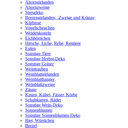
Ahorngirlanden
Ahornzweige
Streudeko
Beerengirlanden, -Zweige und Kränze
Kürbisse
Vogelscheuchen
Weidenkugeln
Eichhörnchen
Hirsche, Elche, Rehe, Rentiere
Eulen
Sonstige Tiere
Sonstige Herbst-Deko
Sonstige Gräser
Weintrauben
Weinblattgirlanden
Weinblatthänger
Weinblattzweige
Zäune
Kisten, Kübel, Fässer, Körbe
Schubkarren, Räder
Sonstige Wein-Deko
Sonnenblumen
Sonstige Sonnenblumen-Deko
Bier, Würstchen
Brezel