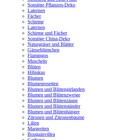
Sonstige Pflanzen-Deko
Laternen
Fächer
Schirme
Laternen
Schirme und Fächer
Sonstige China-Deko
Naturgräser und Blätter
Gänseblümchen
Flamingos
Muscheln
Blüten
Hibiskus
Blumen
Blumenrosetten
Blumen und Blütengirlanden
Blumen und Blütenzweige
Blumen und Blütenzäune
Blumen und Blütenständer
Blumen und Blütenhänger
Zitronen und Zitronenbäume
Lilien
Margeriten
Bougainvillea
Gerberas