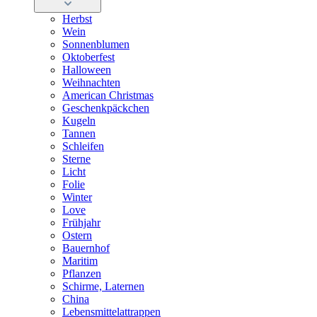
Herbst
Wein
Sonnenblumen
Oktoberfest
Halloween
Weihnachten
American Christmas
Geschenkpäckchen
Kugeln
Tannen
Schleifen
Sterne
Licht
Folie
Winter
Love
Frühjahr
Ostern
Bauernhof
Maritim
Pflanzen
Schirme, Laternen
China
Lebensmittelattrappen