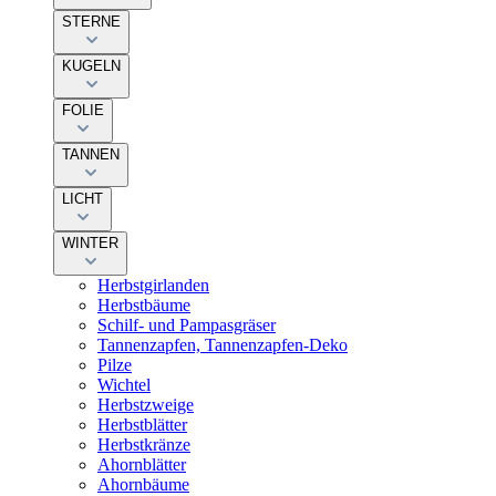
STERNE
KUGELN
FOLIE
TANNEN
LICHT
WINTER
Herbstgirlanden
Herbstbäume
Schilf- und Pampasgräser
Tannenzapfen, Tannenzapfen-Deko
Pilze
Wichtel
Herbstzweige
Herbstblätter
Herbstkränze
Ahornblätter
Ahornbäume