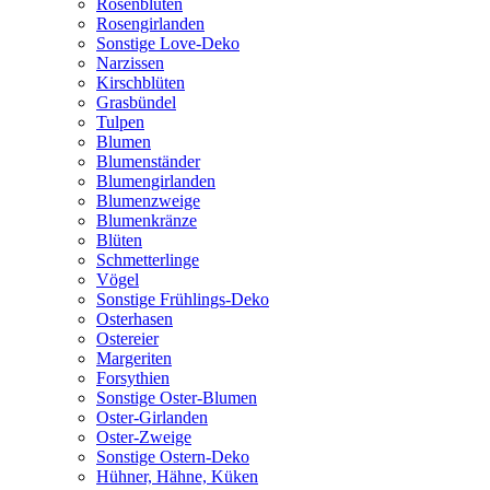
Rosenblüten
Rosengirlanden
Sonstige Love-Deko
Narzissen
Kirschblüten
Grasbündel
Tulpen
Blumen
Blumenständer
Blumengirlanden
Blumenzweige
Blumenkränze
Blüten
Schmetterlinge
Vögel
Sonstige Frühlings-Deko
Osterhasen
Ostereier
Margeriten
Forsythien
Sonstige Oster-Blumen
Oster-Girlanden
Oster-Zweige
Sonstige Ostern-Deko
Hühner, Hähne, Küken