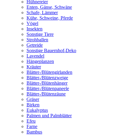
Hühnereier
Enten, Gänse, Schwäne
Schafe, Lämmer
Kühe, Schweine, Pferde
Vögel
Insekten
Sonstige Tiere
Strohballen
Getreide
Sonstige Bauernhof-Deko
Lavendel
Hängeplanzen
Kräuter
Blätter-/Blütengirlanden
Blätter-/Blütenzweige
Blätter-/Blütenhänger
Blätter-/Blütenpaneele
Blätter-/Blütenzäune
Gräser
Birken
Eukalyptus
Palmen und Palmblätter
Efeu
Farne
Bambus