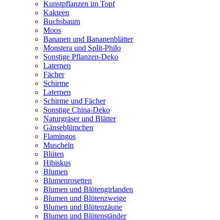
Kunstpflanzen im Topf
Kakteen
Buchsbaum
Moos
Bananen und Bananenblätter
Monstera und Split-Philo
Sonstige Pflanzen-Deko
Laternen
Fächer
Schirme
Laternen
Schirme und Fächer
Sonstige China-Deko
Naturgräser und Blätter
Gänseblümchen
Flamingos
Muscheln
Blüten
Hibiskus
Blumen
Blumenrosetten
Blumen und Blütengirlanden
Blumen und Blütenzweige
Blumen und Blütenzäune
Blumen und Blütenständer