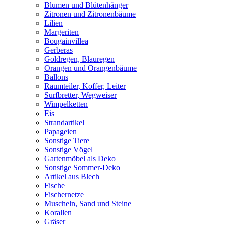
Blumen und Blütenhänger
Zitronen und Zitronenbäume
Lilien
Margeriten
Bougainvillea
Gerberas
Goldregen, Blauregen
Orangen und Orangenbäume
Ballons
Raumteiler, Koffer, Leiter
Surfbretter, Wegweiser
Wimpelketten
Eis
Strandartikel
Papageien
Sonstige Tiere
Sonstige Vögel
Gartenmöbel als Deko
Sonstige Sommer-Deko
Artikel aus Blech
Fische
Fischernetze
Muscheln, Sand und Steine
Korallen
Gräser