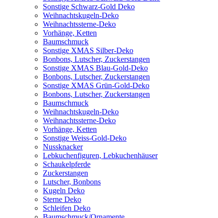
Sonstige Schwarz-Gold Deko
Weihnachtskugeln-Deko
Weihnachtssterne-Deko
Vorhänge, Ketten
Baumschmuck
Sonstige XMAS Silber-Deko
Bonbons, Lutscher, Zuckerstangen
Sonstige XMAS Blau-Gold-Deko
Bonbons, Lutscher, Zuckerstangen
Sonstige XMAS Grün-Gold-Deko
Bonbons, Lutscher, Zuckerstangen
Baumschmuck
Weihnachtskugeln-Deko
Weihnachtssterne-Deko
Vorhänge, Ketten
Sonstige Weiss-Gold-Deko
Nussknacker
Lebkuchenfiguren, Lebkuchenhäuser
Schaukelpferde
Zuckerstangen
Lutscher, Bonbons
Kugeln Deko
Sterne Deko
Schleifen Deko
Baumschmuck/Ornamente