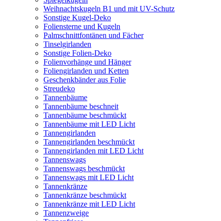
Weihnachtskugeln B1 und mit UV-Schutz
Sonstige Kugel-Deko
Foliensterne und Kugeln
Palmschnittfontänen und Fächer
Tinselgirlanden
Sonstige Folien-Deko
Folienvorhänge und Hänger
Foliengirlanden und Ketten
Geschenkbänder aus Folie
Streudeko
Tannenbäume
Tannenbäume beschneit
Tannenbäume beschmückt
Tannenbäume mit LED Licht
Tannengirlanden
Tannengirlanden beschmückt
Tannengirlanden mit LED Licht
Tannenswags
Tannenswags beschmückt
Tannenswags mit LED Licht
Tannenkränze
Tannenkränze beschmückt
Tannenkränze mit LED Licht
Tannenzweige