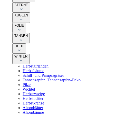
STERNE
KUGELN
FOLIE
TANNEN
LICHT
WINTER
Herbstgirlanden
Herbstbäume
Schilf- und Pampasgräser
Tannenzapfen, Tannenzapfen-Deko
Pilze
Wichtel
Herbstzweige
Herbstblätter
Herbstkränze
Ahornblätter
Ahornbäume