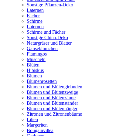
Sonstige Pflanzen-Deko
Laternen
Fächer
Schirme
Laternen
Schirme und Fächer
Sonstige China-Deko
Naturgräser und Blätter
Gänseblümchen
Flamingos
Muscheln
Blüten
Hibiskus
Blumen
Blumenrosetten
Blumen und Blütengirlanden
Blumen und Blütenzweige
Blumen und Blütenzäune
Blumen und Blütenständer
Blumen und Blütenhänger
Zitronen und Zitronenbäume
Lilien
Margeriten
Bougainvillea
Gerberas