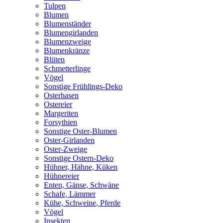
Tulpen
Blumen
Blumenständer
Blumengirlanden
Blumenzweige
Blumenkränze
Blüten
Schmetterlinge
Vögel
Sonstige Frühlings-Deko
Osterhasen
Ostereier
Margeriten
Forsythien
Sonstige Oster-Blumen
Oster-Girlanden
Oster-Zweige
Sonstige Ostern-Deko
Hühner, Hähne, Küken
Hühnereier
Enten, Gänse, Schwäne
Schafe, Lämmer
Kühe, Schweine, Pferde
Vögel
Insekten