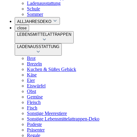
Ladenausstattung
Schule
Sommer
ALLJAHRESDEKO
close
LEBENSMITTELATTRAPPEN
LADENAUSSTATTUNG
Brot
Brezeln
Kuchen & Süßes Gebäck
Käse
Eier
Eiswürfel
Obst
Gemüse
Fleisch
Fisch
Sonstige Meerestiere
Sonstige Lebensmittelattrappen-Deko
Podeste
Präsenter
Regale