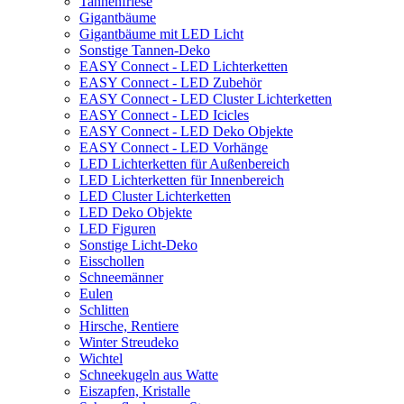
Tannenfriese
Gigantbäume
Gigantbäume mit LED Licht
Sonstige Tannen-Deko
EASY Connect - LED Lichterketten
EASY Connect - LED Zubehör
EASY Connect - LED Cluster Lichterketten
EASY Connect - LED Icicles
EASY Connect - LED Deko Objekte
EASY Connect - LED Vorhänge
LED Lichterketten für Außenbereich
LED Lichterketten für Innenbereich
LED Cluster Lichterketten
LED Deko Objekte
LED Figuren
Sonstige Licht-Deko
Eisschollen
Schneemänner
Eulen
Schlitten
Hirsche, Rentiere
Winter Streudeko
Wichtel
Schneekugeln aus Watte
Eiszapfen, Kristalle