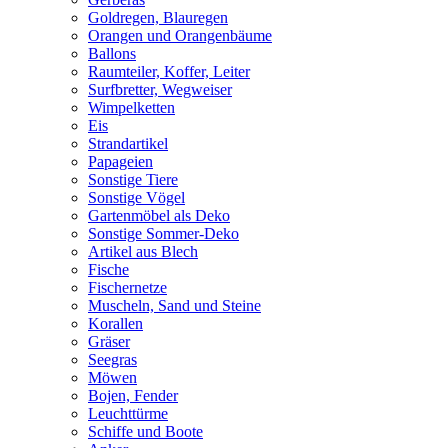
Goldregen, Blauregen
Orangen und Orangenbäume
Ballons
Raumteiler, Koffer, Leiter
Surfbretter, Wegweiser
Wimpelketten
Eis
Strandartikel
Papageien
Sonstige Tiere
Sonstige Vögel
Gartenmöbel als Deko
Sonstige Sommer-Deko
Artikel aus Blech
Fische
Fischernetze
Muscheln, Sand und Steine
Korallen
Gräser
Seegras
Möwen
Bojen, Fender
Leuchttürme
Schiffe und Boote