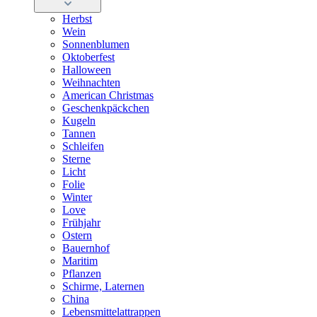
Herbst
Wein
Sonnenblumen
Oktoberfest
Halloween
Weihnachten
American Christmas
Geschenkpäckchen
Kugeln
Tannen
Schleifen
Sterne
Licht
Folie
Winter
Love
Frühjahr
Ostern
Bauernhof
Maritim
Pflanzen
Schirme, Laternen
China
Lebensmittelattrappen