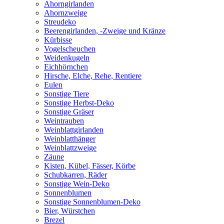
Ahorngirlanden
Ahornzweige
Streudeko
Beerengirlanden, -Zweige und Kränze
Kürbisse
Vogelscheuchen
Weidenkugeln
Eichhörnchen
Hirsche, Elche, Rehe, Rentiere
Eulen
Sonstige Tiere
Sonstige Herbst-Deko
Sonstige Gräser
Weintrauben
Weinblattgirlanden
Weinblatthänger
Weinblattzweige
Zäune
Kisten, Kübel, Fässer, Körbe
Schubkarren, Räder
Sonstige Wein-Deko
Sonnenblumen
Sonstige Sonnenblumen-Deko
Bier, Würstchen
Brezel