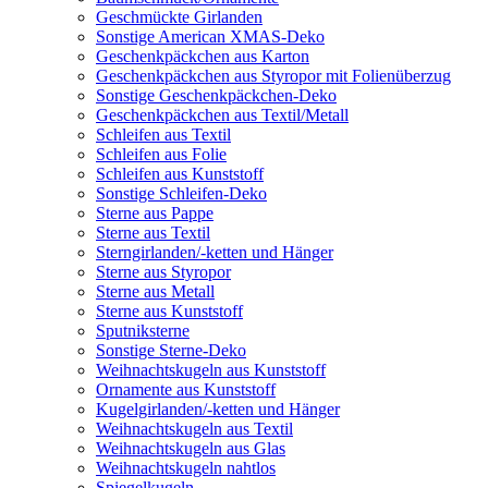
Geschmückte Girlanden
Sonstige American XMAS-Deko
Geschenkpäckchen aus Karton
Geschenkpäckchen aus Styropor mit Folienüberzug
Sonstige Geschenkpäckchen-Deko
Geschenkpäckchen aus Textil/Metall
Schleifen aus Textil
Schleifen aus Folie
Schleifen aus Kunststoff
Sonstige Schleifen-Deko
Sterne aus Pappe
Sterne aus Textil
Sterngirlanden/-ketten und Hänger
Sterne aus Styropor
Sterne aus Metall
Sterne aus Kunststoff
Sputniksterne
Sonstige Sterne-Deko
Weihnachtskugeln aus Kunststoff
Ornamente aus Kunststoff
Kugelgirlanden/-ketten und Hänger
Weihnachtskugeln aus Textil
Weihnachtskugeln aus Glas
Weihnachtskugeln nahtlos
Spiegelkugeln