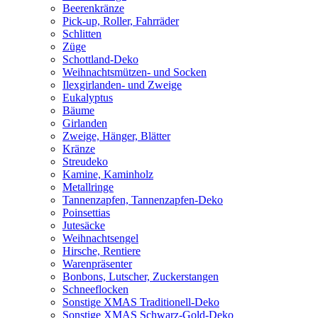
Beerenkränze
Pick-up, Roller, Fahrräder
Schlitten
Züge
Schottland-Deko
Weihnachtsmützen- und Socken
Ilexgirlanden- und Zweige
Eukalyptus
Bäume
Girlanden
Zweige, Hänger, Blätter
Kränze
Streudeko
Kamine, Kaminholz
Metallringe
Tannenzapfen, Tannenzapfen-Deko
Poinsettias
Jutesäcke
Weihnachtsengel
Hirsche, Rentiere
Warenpräsenter
Bonbons, Lutscher, Zuckerstangen
Schneeflocken
Sonstige XMAS Traditionell-Deko
Sonstige XMAS Schwarz-Gold-Deko