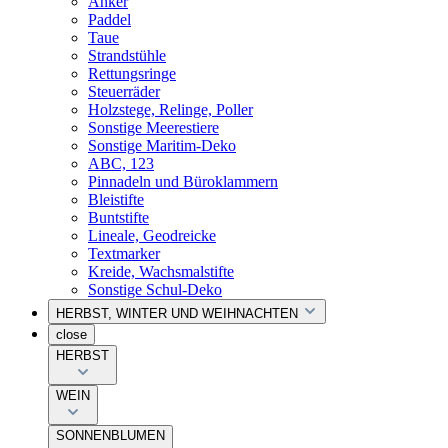
Anker
Paddel
Taue
Strandstühle
Rettungsringe
Steuerräder
Holzstege, Relinge, Poller
Sonstige Meerestiere
Sonstige Maritim-Deko
ABC, 123
Pinnadeln und Büroklammern
Bleistifte
Buntstifte
Lineale, Geodreicke
Textmarker
Kreide, Wachsmalstifte
Sonstige Schul-Deko
HERBST, WINTER UND WEIHNACHTEN
close
HERBST
WEIN
SONNENBLUMEN