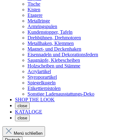
Tische
Kisten
Etagere
Metallringe
Armringspulen
Kundenstopper, Tafeln
Drehbühnen, Drehmotoren
Metallhaken, Klemmen
Magnet- und Deckenhaken
Eisennadeln und Dekorationsfedern
Saugnäpfe, Klebescheiben
Holzscheiben und Stämme
Acrylartikel
Styroporartikel
Spiegelkugeln
Etikettierpistolen
Sonstige Ladenausstattungs-Deko
SHOP THE LOOK
close
KATALOGE
close
Menü schließen
Deutsch