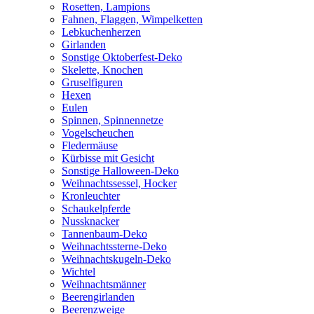
Rosetten, Lampions
Fahnen, Flaggen, Wimpelketten
Lebkuchenherzen
Girlanden
Sonstige Oktoberfest-Deko
Skelette, Knochen
Gruselfiguren
Hexen
Eulen
Spinnen, Spinnennetze
Vogelscheuchen
Fledermäuse
Kürbisse mit Gesicht
Sonstige Halloween-Deko
Weihnachtssessel, Hocker
Kronleuchter
Schaukelpferde
Nussknacker
Tannenbaum-Deko
Weihnachtssterne-Deko
Weihnachtskugeln-Deko
Wichtel
Weihnachtsmänner
Beerengirlanden
Beerenzweige