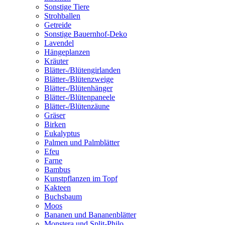
Sonstige Tiere
Strohballen
Getreide
Sonstige Bauernhof-Deko
Lavendel
Hängeplanzen
Kräuter
Blätter-/Blütengirlanden
Blätter-/Blütenzweige
Blätter-/Blütenhänger
Blätter-/Blütenpaneele
Blätter-/Blütenzäune
Gräser
Birken
Eukalyptus
Palmen und Palmblätter
Efeu
Farne
Bambus
Kunstpflanzen im Topf
Kakteen
Buchsbaum
Moos
Bananen und Bananenblätter
Monstera und Split-Philo