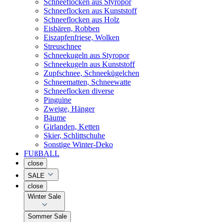
Schneeflocken aus Styropor
Schneeflocken aus Kunststoff
Schneeflocken aus Holz
Eisbären, Robben
Eiszapfenfriese, Wolken
Streuschnee
Schneekugeln aus Styropor
Schneekugeln aus Kunststoff
Zupfschnee, Schneekügelchen
Schneematten, Schneewatte
Schneeflocken diverse
Pinguine
Zweige, Hänger
Bäume
Girlanden, Ketten
Skier, Schlittschuhe
Sonstige Winter-Deko
FUßBALL
close
SALE
close
Winter Sale
Sommer Sale