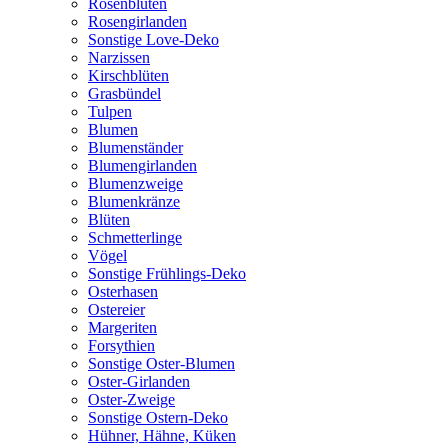
Rosenblüten
Rosengirlanden
Sonstige Love-Deko
Narzissen
Kirschblüten
Grasbündel
Tulpen
Blumen
Blumenständer
Blumengirlanden
Blumenzweige
Blumenkränze
Blüten
Schmetterlinge
Vögel
Sonstige Frühlings-Deko
Osterhasen
Ostereier
Margeriten
Forsythien
Sonstige Oster-Blumen
Oster-Girlanden
Oster-Zweige
Sonstige Ostern-Deko
Hühner, Hähne, Küken