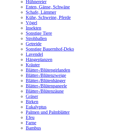
Hühnereier
Enten, Gänse, Schwäne
Schafe, Lämmer
Kühe, Schweine, Pferde
Vögel
Insekten
Sonstige Tiere
Strohballen
Getreide
Sonstige Bauernhof-Deko
Lavendel
Hängeplanzen
Kräuter
Blätter-/Blütengirlanden
Blätter-/Blütenzweige
Blätter-/Blütenhänger
Blätter-/Blütenpaneele
Blätter-/Blütenzäune
Gräser
Birken
Eukalyptus
Palmen und Palmblätter
Efeu
Farne
Bambus