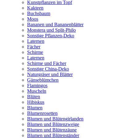
Kunstpflanzen im Topf
Kakteen
Buchsbaum
Moos
Bananen und Bananenblätter
Monstera und Split-Philo
Sonstige Pflanzen-Deko
Laternen
Fächer
Schirme
Laternen
Schirme und Fächer
Sonstige China-Deko
Naturgräser und Blätter
Gänseblümchen
Flamingos
Muscheln
Blüten
Hibiskus
Blumen
Blumenrosetten
Blumen und Blütengirlanden
Blumen und Blütenzweige
Blumen und Blütenzäune
Blumen und Blütenständer