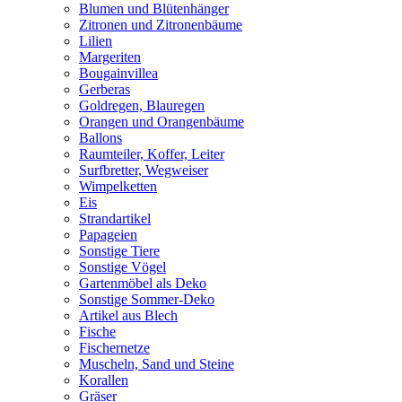
Blumen und Blütenhänger
Zitronen und Zitronenbäume
Lilien
Margeriten
Bougainvillea
Gerberas
Goldregen, Blauregen
Orangen und Orangenbäume
Ballons
Raumteiler, Koffer, Leiter
Surfbretter, Wegweiser
Wimpelketten
Eis
Strandartikel
Papageien
Sonstige Tiere
Sonstige Vögel
Gartenmöbel als Deko
Sonstige Sommer-Deko
Artikel aus Blech
Fische
Fischernetze
Muscheln, Sand und Steine
Korallen
Gräser