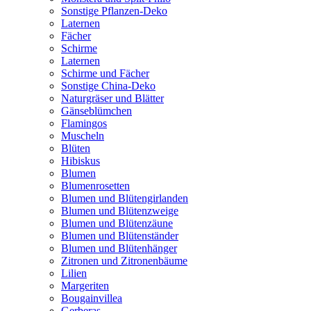
Sonstige Pflanzen-Deko
Laternen
Fächer
Schirme
Laternen
Schirme und Fächer
Sonstige China-Deko
Naturgräser und Blätter
Gänseblümchen
Flamingos
Muscheln
Blüten
Hibiskus
Blumen
Blumenrosetten
Blumen und Blütengirlanden
Blumen und Blütenzweige
Blumen und Blütenzäune
Blumen und Blütenständer
Blumen und Blütenhänger
Zitronen und Zitronenbäume
Lilien
Margeriten
Bougainvillea
Gerberas