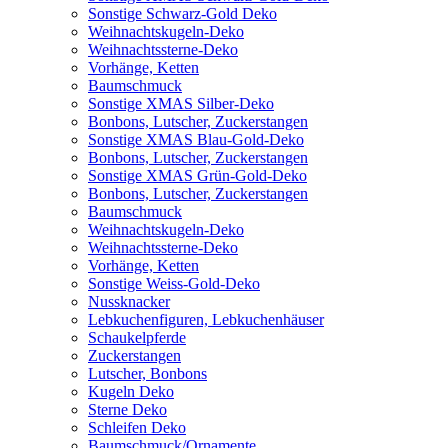
Sonstige Schwarz-Gold Deko
Weihnachtskugeln-Deko
Weihnachtssterne-Deko
Vorhänge, Ketten
Baumschmuck
Sonstige XMAS Silber-Deko
Bonbons, Lutscher, Zuckerstangen
Sonstige XMAS Blau-Gold-Deko
Bonbons, Lutscher, Zuckerstangen
Sonstige XMAS Grün-Gold-Deko
Bonbons, Lutscher, Zuckerstangen
Baumschmuck
Weihnachtskugeln-Deko
Weihnachtssterne-Deko
Vorhänge, Ketten
Sonstige Weiss-Gold-Deko
Nussknacker
Lebkuchenfiguren, Lebkuchenhäuser
Schaukelpferde
Zuckerstangen
Lutscher, Bonbons
Kugeln Deko
Sterne Deko
Schleifen Deko
Baumschmuck/Ornamente