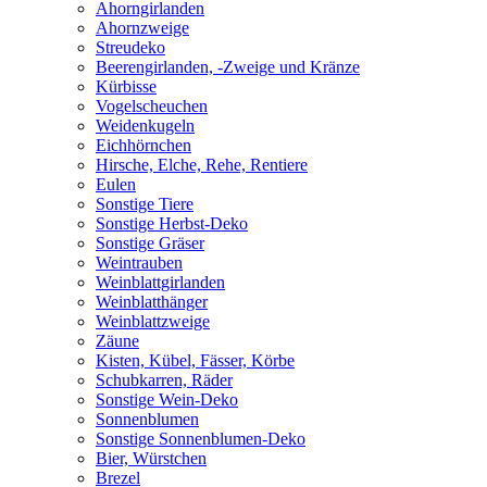
Ahorngirlanden
Ahornzweige
Streudeko
Beerengirlanden, -Zweige und Kränze
Kürbisse
Vogelscheuchen
Weidenkugeln
Eichhörnchen
Hirsche, Elche, Rehe, Rentiere
Eulen
Sonstige Tiere
Sonstige Herbst-Deko
Sonstige Gräser
Weintrauben
Weinblattgirlanden
Weinblatthänger
Weinblattzweige
Zäune
Kisten, Kübel, Fässer, Körbe
Schubkarren, Räder
Sonstige Wein-Deko
Sonnenblumen
Sonstige Sonnenblumen-Deko
Bier, Würstchen
Brezel