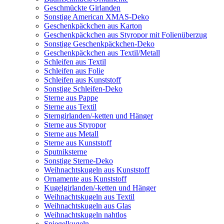
Geschmückte Girlanden
Sonstige American XMAS-Deko
Geschenkpäckchen aus Karton
Geschenkpäckchen aus Styropor mit Folienüberzug
Sonstige Geschenkpäckchen-Deko
Geschenkpäckchen aus Textil/Metall
Schleifen aus Textil
Schleifen aus Folie
Schleifen aus Kunststoff
Sonstige Schleifen-Deko
Sterne aus Pappe
Sterne aus Textil
Sterngirlanden/-ketten und Hänger
Sterne aus Styropor
Sterne aus Metall
Sterne aus Kunststoff
Sputniksterne
Sonstige Sterne-Deko
Weihnachtskugeln aus Kunststoff
Ornamente aus Kunststoff
Kugelgirlanden/-ketten und Hänger
Weihnachtskugeln aus Textil
Weihnachtskugeln aus Glas
Weihnachtskugeln nahtlos
Spiegelkugeln