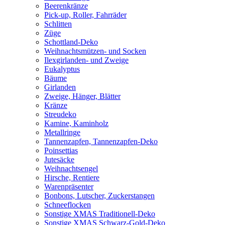
Beerenkränze
Pick-up, Roller, Fahrräder
Schlitten
Züge
Schottland-Deko
Weihnachtsmützen- und Socken
Ilexgirlanden- und Zweige
Eukalyptus
Bäume
Girlanden
Zweige, Hänger, Blätter
Kränze
Streudeko
Kamine, Kaminholz
Metallringe
Tannenzapfen, Tannenzapfen-Deko
Poinsettias
Jutesäcke
Weihnachtsengel
Hirsche, Rentiere
Warenpräsenter
Bonbons, Lutscher, Zuckerstangen
Schneeflocken
Sonstige XMAS Traditionell-Deko
Sonstige XMAS Schwarz-Gold-Deko