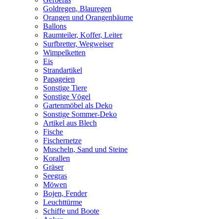
Goldregen, Blauregen
Orangen und Orangenbäume
Ballons
Raumteiler, Koffer, Leiter
Surfbretter, Wegweiser
Wimpelketten
Eis
Strandartikel
Papageien
Sonstige Tiere
Sonstige Vögel
Gartenmöbel als Deko
Sonstige Sommer-Deko
Artikel aus Blech
Fische
Fischernetze
Muscheln, Sand und Steine
Korallen
Gräser
Seegras
Möwen
Bojen, Fender
Leuchttürme
Schiffe und Boote