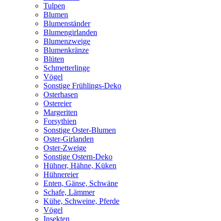
Tulpen
Blumen
Blumenständer
Blumengirlanden
Blumenzweige
Blumenkränze
Blüten
Schmetterlinge
Vögel
Sonstige Frühlings-Deko
Osterhasen
Ostereier
Margeriten
Forsythien
Sonstige Oster-Blumen
Oster-Girlanden
Oster-Zweige
Sonstige Ostern-Deko
Hühner, Hähne, Küken
Hühnereier
Enten, Gänse, Schwäne
Schafe, Lämmer
Kühe, Schweine, Pferde
Vögel
Insekten