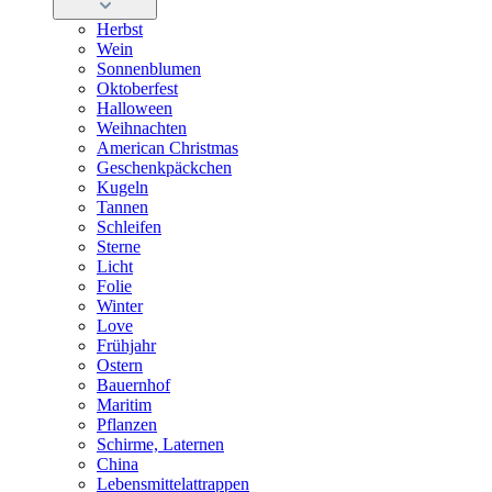
Herbst
Wein
Sonnenblumen
Oktoberfest
Halloween
Weihnachten
American Christmas
Geschenkpäckchen
Kugeln
Tannen
Schleifen
Sterne
Licht
Folie
Winter
Love
Frühjahr
Ostern
Bauernhof
Maritim
Pflanzen
Schirme, Laternen
China
Lebensmittelattrappen