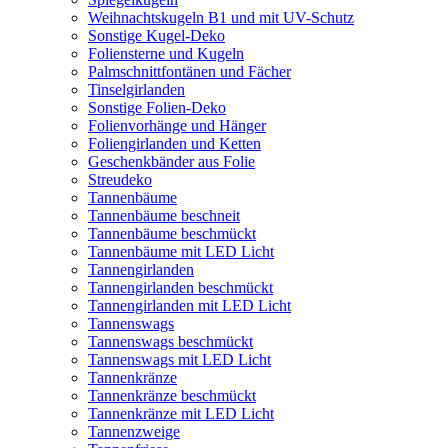
Weihnachtskugeln B1 und mit UV-Schutz
Sonstige Kugel-Deko
Foliensterne und Kugeln
Palmschnittfontänen und Fächer
Tinselgirlanden
Sonstige Folien-Deko
Folienvorhänge und Hänger
Foliengirlanden und Ketten
Geschenkbänder aus Folie
Streudeko
Tannenbäume
Tannenbäume beschneit
Tannenbäume beschmückt
Tannenbäume mit LED Licht
Tannengirlanden
Tannengirlanden beschmückt
Tannengirlanden mit LED Licht
Tannenswags
Tannenswags beschmückt
Tannenswags mit LED Licht
Tannenkränze
Tannenkränze beschmückt
Tannenkränze mit LED Licht
Tannenzweige