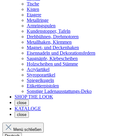
Tische
Kisten
Etagere
Metallringe
Armringspulen
Kundenstopper, Tafeln
Drehbühnen, Drehmotoren
Metallhaken, Klemmen
Magnet- und Deckenhaken
Eisennadeln und Dekorationsfedern
Saugnäpfe, Klebescheiben
Holzscheiben und Stämme
Acrylartikel
Styroporartikel
Spiegelkugeln
Etikettierpistolen
Sonstige Ladenausstattungs-Deko
SHOP THE LOOK
close
KATALOGE
close
Menü schließen
Deutsch