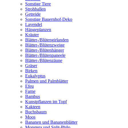
Sonstige Tiere
Strohballen
Getreide
Sonstige Bauernhof-Deko
Lavendel
Hängeplanzen
Kräuter
Blätter-/Blütengirlanden
Blätter-/Blütenzweige
Blätter-/Blütenhänger
Blätter-/Blütenpaneele
Blätter-/Blütenzäune
Gräser
Birken
Eukalyptus
Palmen und Palmblätter
Efeu
Farne
Bambus
Kunstpflanzen im Topf
Kakteen
Buchsbaum
Moos
Bananen und Bananenblätter
Monstera und Split-Philo