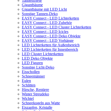
Tannenfriese
Gigantbäume
Gigantbäume mit LED Licht
Sonstige Tannen-Deko
EASY Connect - LED Lichterketten
EASY Connect - LED Zubehör
EASY Connect - LED Cluster Lichterketten
EASY Connect - LED Icicles
EASY Connect - LED Deko Objekte
EASY Connect - LED Vorhänge
LED Lichterketten für Außenbereich
LED Lichterketten für Innenbereich
LED Cluster Lichterketten
LED Deko Objekte
LED Figuren
Sonstige Licht-Deko
Eisschollen
Schneemänner
Eulen
Schlitten
Hirsche, Rentiere
Winter Streudeko
Wichtel
Schneekugeln aus Watte
Eiszapfen, Kristalle