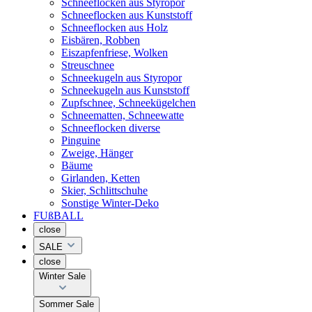
Schneeflocken aus Styropor
Schneeflocken aus Kunststoff
Schneeflocken aus Holz
Eisbären, Robben
Eiszapfenfriese, Wolken
Streuschnee
Schneekugeln aus Styropor
Schneekugeln aus Kunststoff
Zupfschnee, Schneekügelchen
Schneematten, Schneewatte
Schneeflocken diverse
Pinguine
Zweige, Hänger
Bäume
Girlanden, Ketten
Skier, Schlittschuhe
Sonstige Winter-Deko
FUßBALL
close
SALE
close
Winter Sale
Sommer Sale