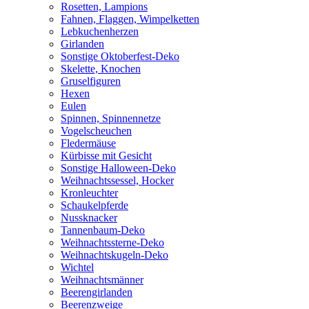
Rosetten, Lampions
Fahnen, Flaggen, Wimpelketten
Lebkuchenherzen
Girlanden
Sonstige Oktoberfest-Deko
Skelette, Knochen
Gruselfiguren
Hexen
Eulen
Spinnen, Spinnennetze
Vogelscheuchen
Fledermäuse
Kürbisse mit Gesicht
Sonstige Halloween-Deko
Weihnachtssessel, Hocker
Kronleuchter
Schaukelpferde
Nussknacker
Tannenbaum-Deko
Weihnachtssterne-Deko
Weihnachtskugeln-Deko
Wichtel
Weihnachtsmänner
Beerengirlanden
Beerenzweige