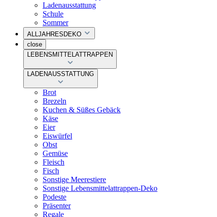
Ladenausstattung
Schule
Sommer
ALLJAHRESDEKO
close
LEBENSMITTELATTRAPPEN
LADENAUSSTATTUNG
Brot
Brezeln
Kuchen & Süßes Gebäck
Käse
Eier
Eiswürfel
Obst
Gemüse
Fleisch
Fisch
Sonstige Meerestiere
Sonstige Lebensmittelattrappen-Deko
Podeste
Präsenter
Regale