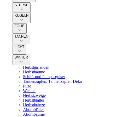
STERNE
KUGELN
FOLIE
TANNEN
LICHT
WINTER
Herbstgirlanden
Herbstbäume
Schilf- und Pampasgräser
Tannenzapfen, Tannenzapfen-Deko
Pilze
Wichtel
Herbstzweige
Herbstblätter
Herbstkränze
Ahornblätter
Ahornbäume