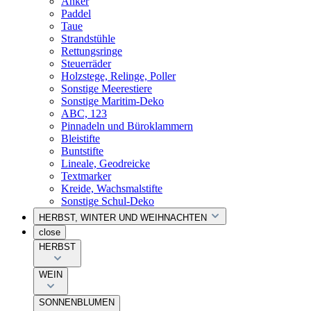
Anker
Paddel
Taue
Strandstühle
Rettungsringe
Steuerräder
Holzstege, Relinge, Poller
Sonstige Meerestiere
Sonstige Maritim-Deko
ABC, 123
Pinnadeln und Büroklammern
Bleistifte
Buntstifte
Lineale, Geodreicke
Textmarker
Kreide, Wachsmalstifte
Sonstige Schul-Deko
HERBST, WINTER UND WEIHNACHTEN
close
HERBST
WEIN
SONNENBLUMEN