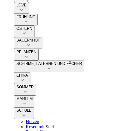
LOVE
FRÜHLING
OSTERN
BAUERNHOF
PFLANZEN
SCHIRME, LATERNEN UND FÄCHER
CHINA
SOMMER
MARITIM
SCHULE
Herzen
Rosen mit Stiel