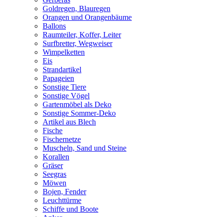
Goldregen, Blauregen
Orangen und Orangenbäume
Ballons
Raumteiler, Koffer, Leiter
Surfbretter, Wegweiser
Wimpelketten
Eis
Strandartikel
Papageien
Sonstige Tiere
Sonstige Vögel
Gartenmöbel als Deko
Sonstige Sommer-Deko
Artikel aus Blech
Fische
Fischernetze
Muscheln, Sand und Steine
Korallen
Gräser
Seegras
Möwen
Bojen, Fender
Leuchttürme
Schiffe und Boote