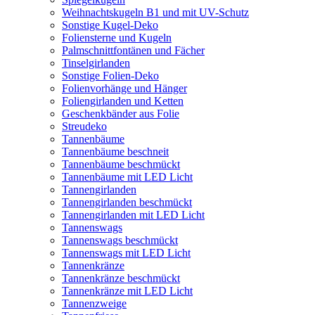
Weihnachtskugeln B1 und mit UV-Schutz
Sonstige Kugel-Deko
Foliensterne und Kugeln
Palmschnittfontänen und Fächer
Tinselgirlanden
Sonstige Folien-Deko
Folienvorhänge und Hänger
Foliengirlanden und Ketten
Geschenkbänder aus Folie
Streudeko
Tannenbäume
Tannenbäume beschneit
Tannenbäume beschmückt
Tannenbäume mit LED Licht
Tannengirlanden
Tannengirlanden beschmückt
Tannengirlanden mit LED Licht
Tannenswags
Tannenswags beschmückt
Tannenswags mit LED Licht
Tannenkränze
Tannenkränze beschmückt
Tannenkränze mit LED Licht
Tannenzweige