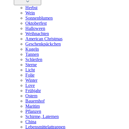
Herbst
Wein
Sonnenblumen
Oktoberfest
Halloween
Weihnachten
American Christmas
Geschenkpäckchen
Kugeln
Tannen
Schleifen
Sterne
Licht
Folie
Winter
Love
Frühjahr
Ostern
Bauernhof
Maritim
Pflanzen
Schirme, Laternen
China
Lebensmittelattrappen