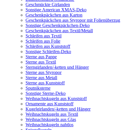
Geschmückte Girlanden
Sonstige American XMAS-Deko
Geschenkpäckchen aus Karton
Geschenkpäckchen aus Styropor mit Folienüberzug
Sonstige Geschenkpäckchen-Deko
Geschenkpäckchen aus Textil/Metall
Schleifen aus Textil
Schleifen aus Folie
Schleifen aus Kunststoff
Sonstige Schleifen-Deko
Sterne aus Pappe
Sterne aus Textil
Sterngirlanden/-ketten und Hänger
Sterne aus Styropor
Sterne aus Metall
Sterne aus Kunststoff
Sputniksterne
Sonstige Sterne-Deko
Weihnachtskugeln aus Kunststoff
Ornamente aus Kunststoff
Kugelgirlanden/-ketten und Hänger
Weihnachtskugeln aus Textil
Weihnachtskugeln aus Glas
Weihnachtskugeln nahtlos
Spiegelkugeln