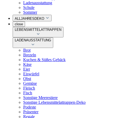
Ladenausstattung
Schule
Sommer
ALLJAHRESDEKO
close
LEBENSMITTELATTRAPPEN
LADENAUSSTATTUNG
Brot
Brezeln
Kuchen & Süßes Gebäck
Käse
Eier
Eiswürfel
Obst
Gemüse
Fleisch
Fisch
Sonstige Meerestiere
Sonstige Lebensmittelattrappen-Deko
Podeste
Präsenter
Regale