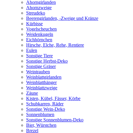
Ahorngirlanden
Ahornzweige
Streudeko
Beerengirlanden, -Zweige und Kränze
Kürbisse
Vogelscheuchen
Weidenkugeln
Eichhörnchen
Hirsche, Elche, Rehe, Rentiere
Eulen
Sonstige Tiere
Sonstige Herbst-Deko
Sonstige Gräser
Weintrauben
Weinblattgirlanden
Weinblatthänger
Weinblattzweige
Zäune
Kisten, Kübel, Fässer, Körbe
Schubkarren, Räder
Sonstige Wein-Deko
Sonnenblumen
Sonstige Sonnenblumen-Deko
Bier, Würstchen
Brezel