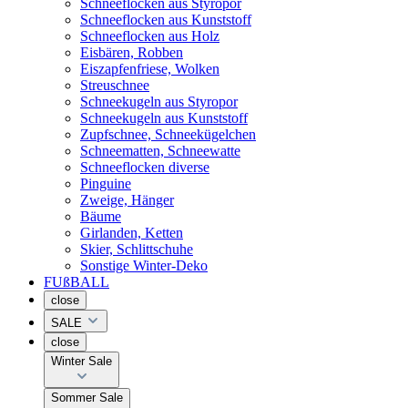
Schneeflocken aus Styropor
Schneeflocken aus Kunststoff
Schneeflocken aus Holz
Eisbären, Robben
Eiszapfenfriese, Wolken
Streuschnee
Schneekugeln aus Styropor
Schneekugeln aus Kunststoff
Zupfschnee, Schneekügelchen
Schneematten, Schneewatte
Schneeflocken diverse
Pinguine
Zweige, Hänger
Bäume
Girlanden, Ketten
Skier, Schlittschuhe
Sonstige Winter-Deko
FUßBALL
close
SALE
close
Winter Sale
Sommer Sale