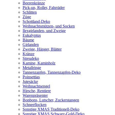
Beerenkränze
Pick-up, Roller, Fahrräder
Schlitten
Züge
Schottland-Deko
Weihnachtsmützen- und Socken
Ilexgirlanden- und Zweige
Eukalyptus
Bäume
Girlanden
Zweige, Hänger, Blätter
Kränze
Streudeko
Kamine, Kaminholz
Metallringe
Tannenzapfen, Tannenzapfen-Deko
Poinsettias
Jutesäcke
Weihnachtsengel
Hirsche, Rentiere
Warenpräsenter
Bonbons, Lutscher, Zuckerstangen
Schneeflocken
Sonstige XMAS Traditionell-Deko
Sonstige XMAS Schwarz-Gold-Deko