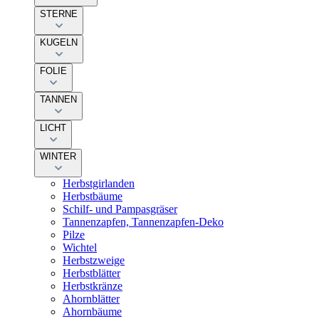
STERNE
KUGELN
FOLIE
TANNEN
LICHT
WINTER
Herbstgirlanden
Herbstbäume
Schilf- und Pampasgräser
Tannenzapfen, Tannenzapfen-Deko
Pilze
Wichtel
Herbstzweige
Herbstblätter
Herbstkränze
Ahornblätter
Ahornbäume