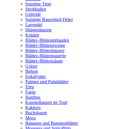
Sonstige Tiere
Strohballen
Getreide
Sonstige Bauernhof-Deko
Lavendel
Hängeplanzen
Kräuter
Blätter-/Blütengirlanden
Blätter-/Blütenzweige
Blätter-/Blütenhänger
Blätter-/Blütenpaneele
Blätter-/Blütenzäune
Gräser
Birken
Eukalyptus
Palmen und Palmblätter
Efeu
Farne
Bambus
Kunstpflanzen im Topf
Kakteen
Buchsbaum
Moos
Bananen und Bananenblätter
Monstera und Split-Philo