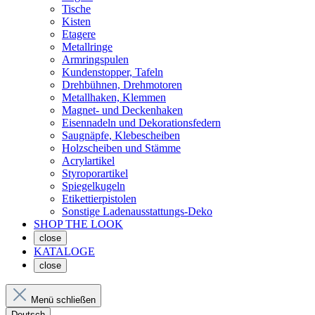
Tische
Kisten
Etagere
Metallringe
Armringspulen
Kundenstopper, Tafeln
Drehbühnen, Drehmotoren
Metallhaken, Klemmen
Magnet- und Deckenhaken
Eisennadeln und Dekorationsfedern
Saugnäpfe, Klebescheiben
Holzscheiben und Stämme
Acrylartikel
Styroporartikel
Spiegelkugeln
Etikettierpistolen
Sonstige Ladenausstattungs-Deko
SHOP THE LOOK
close
KATALOGE
close
Menü schließen
Deutsch