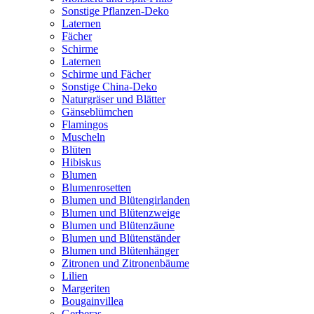
Sonstige Pflanzen-Deko
Laternen
Fächer
Schirme
Laternen
Schirme und Fächer
Sonstige China-Deko
Naturgräser und Blätter
Gänseblümchen
Flamingos
Muscheln
Blüten
Hibiskus
Blumen
Blumenrosetten
Blumen und Blütengirlanden
Blumen und Blütenzweige
Blumen und Blütenzäune
Blumen und Blütenständer
Blumen und Blütenhänger
Zitronen und Zitronenbäume
Lilien
Margeriten
Bougainvillea
Gerberas