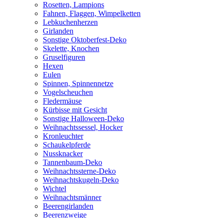
Rosetten, Lampions
Fahnen, Flaggen, Wimpelketten
Lebkuchenherzen
Girlanden
Sonstige Oktoberfest-Deko
Skelette, Knochen
Gruselfiguren
Hexen
Eulen
Spinnen, Spinnennetze
Vogelscheuchen
Fledermäuse
Kürbisse mit Gesicht
Sonstige Halloween-Deko
Weihnachtssessel, Hocker
Kronleuchter
Schaukelpferde
Nussknacker
Tannenbaum-Deko
Weihnachtssterne-Deko
Weihnachtskugeln-Deko
Wichtel
Weihnachtsmänner
Beerengirlanden
Beerenzweige