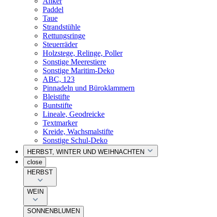
Anker
Paddel
Taue
Strandstühle
Rettungsringe
Steuerräder
Holzstege, Relinge, Poller
Sonstige Meerestiere
Sonstige Maritim-Deko
ABC, 123
Pinnadeln und Büroklammern
Bleistifte
Buntstifte
Lineale, Geodreicke
Textmarker
Kreide, Wachsmalstifte
Sonstige Schul-Deko
HERBST, WINTER UND WEIHNACHTEN
close
HERBST
WEIN
SONNENBLUMEN