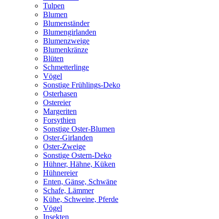
Tulpen
Blumen
Blumenständer
Blumengirlanden
Blumenzweige
Blumenkränze
Blüten
Schmetterlinge
Vögel
Sonstige Frühlings-Deko
Osterhasen
Ostereier
Margeriten
Forsythien
Sonstige Oster-Blumen
Oster-Girlanden
Oster-Zweige
Sonstige Ostern-Deko
Hühner, Hähne, Küken
Hühnereier
Enten, Gänse, Schwäne
Schafe, Lämmer
Kühe, Schweine, Pferde
Vögel
Insekten