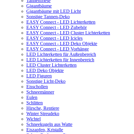
Tannenfriese
Gigantbäume
Gigantbäume mit LED Licht
Sonstige Tannen-Deko
EASY Connect - LED Lichterketten
EASY Connect - LED Zubehör
EASY Connect - LED Cluster Lichterketten
EASY Connect - LED Icicles
EASY Connect - LED Deko Objekte
EASY Connect - LED Vorhänge
LED Lichterketten für Außenbereich
LED Lichterketten für Innenbereich
LED Cluster Lichterketten
LED Deko Objekte
LED Figuren
Sonstige Licht-Deko
Eisschollen
Schneemänner
Eulen
Schlitten
Hirsche, Rentiere
Winter Streudeko
Wichtel
Schneekugeln aus Watte
Eiszapfen, Kristalle