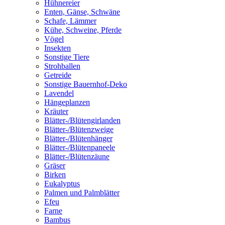
Hühnereier
Enten, Gänse, Schwäne
Schafe, Lämmer
Kühe, Schweine, Pferde
Vögel
Insekten
Sonstige Tiere
Strohballen
Getreide
Sonstige Bauernhof-Deko
Lavendel
Hängeplanzen
Kräuter
Blätter-/Blütengirlanden
Blätter-/Blütenzweige
Blätter-/Blütenhänger
Blätter-/Blütenpaneele
Blätter-/Blütenzäune
Gräser
Birken
Eukalyptus
Palmen und Palmblätter
Efeu
Farne
Bambus