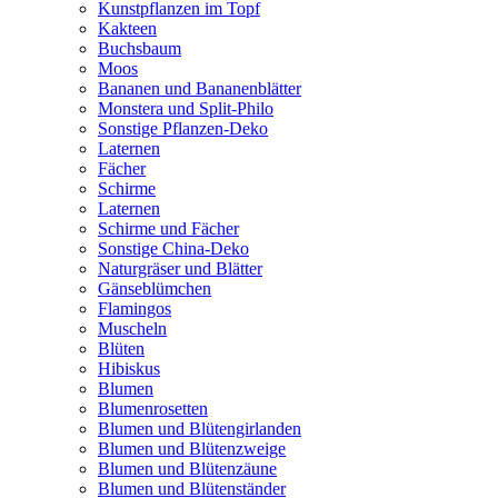
Kunstpflanzen im Topf
Kakteen
Buchsbaum
Moos
Bananen und Bananenblätter
Monstera und Split-Philo
Sonstige Pflanzen-Deko
Laternen
Fächer
Schirme
Laternen
Schirme und Fächer
Sonstige China-Deko
Naturgräser und Blätter
Gänseblümchen
Flamingos
Muscheln
Blüten
Hibiskus
Blumen
Blumenrosetten
Blumen und Blütengirlanden
Blumen und Blütenzweige
Blumen und Blütenzäune
Blumen und Blütenständer