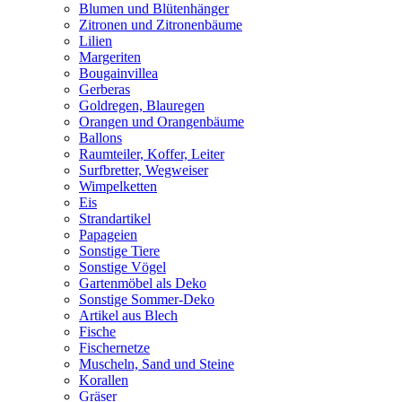
Blumen und Blütenhänger
Zitronen und Zitronenbäume
Lilien
Margeriten
Bougainvillea
Gerberas
Goldregen, Blauregen
Orangen und Orangenbäume
Ballons
Raumteiler, Koffer, Leiter
Surfbretter, Wegweiser
Wimpelketten
Eis
Strandartikel
Papageien
Sonstige Tiere
Sonstige Vögel
Gartenmöbel als Deko
Sonstige Sommer-Deko
Artikel aus Blech
Fische
Fischernetze
Muscheln, Sand und Steine
Korallen
Gräser