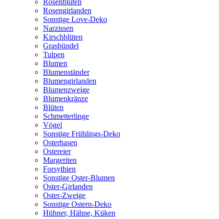
Rosenblüten
Rosengirlanden
Sonstige Love-Deko
Narzissen
Kirschblüten
Grasbündel
Tulpen
Blumen
Blumenständer
Blumengirlanden
Blumenzweige
Blumenkränze
Blüten
Schmetterlinge
Vögel
Sonstige Frühlings-Deko
Osterhasen
Ostereier
Margeriten
Forsythien
Sonstige Oster-Blumen
Oster-Girlanden
Oster-Zweige
Sonstige Ostern-Deko
Hühner, Hähne, Küken