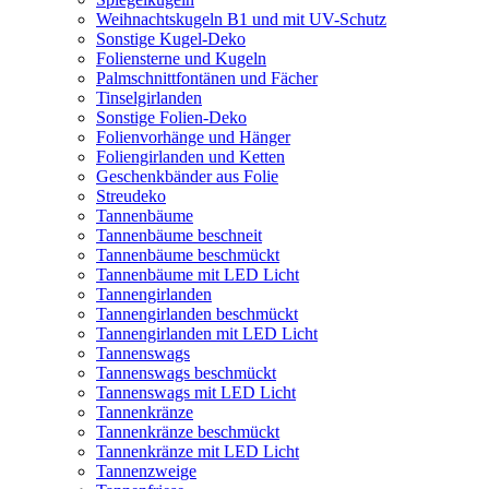
Weihnachtskugeln B1 und mit UV-Schutz
Sonstige Kugel-Deko
Foliensterne und Kugeln
Palmschnittfontänen und Fächer
Tinselgirlanden
Sonstige Folien-Deko
Folienvorhänge und Hänger
Foliengirlanden und Ketten
Geschenkbänder aus Folie
Streudeko
Tannenbäume
Tannenbäume beschneit
Tannenbäume beschmückt
Tannenbäume mit LED Licht
Tannengirlanden
Tannengirlanden beschmückt
Tannengirlanden mit LED Licht
Tannenswags
Tannenswags beschmückt
Tannenswags mit LED Licht
Tannenkränze
Tannenkränze beschmückt
Tannenkränze mit LED Licht
Tannenzweige