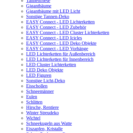
Tannenfriese
Gigantbäume
Gigantbäume mit LED Licht
Sonstige Tannen-Deko
EASY Connect - LED Lichterketten
EASY Connect - LED Zubehör
EASY Connect - LED Cluster Lichterketten
EASY Connect - LED Icicles
EASY Connect - LED Deko Objekte
EASY Connect - LED Vorhänge
LED Lichterketten für Außenbereich
LED Lichterketten für Innenbereich
LED Cluster Lichterketten
LED Deko Objekte
LED Figuren
Sonstige Licht-Deko
Eisschollen
Schneemänner
Eulen
Schlitten
Hirsche, Rentiere
Winter Streudeko
Wichtel
Schneekugeln aus Watte
Eiszapfen, Kristalle