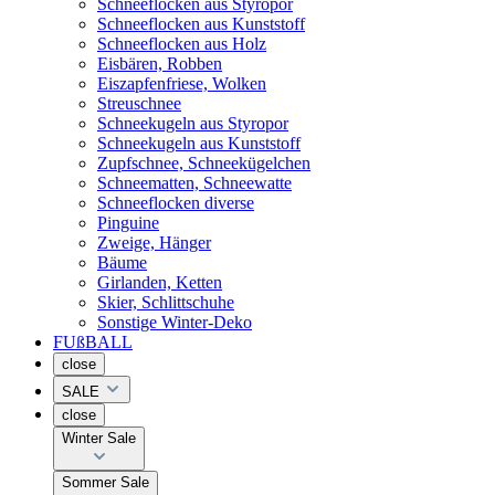
Schneeflocken aus Styropor
Schneeflocken aus Kunststoff
Schneeflocken aus Holz
Eisbären, Robben
Eiszapfenfriese, Wolken
Streuschnee
Schneekugeln aus Styropor
Schneekugeln aus Kunststoff
Zupfschnee, Schneekügelchen
Schneematten, Schneewatte
Schneeflocken diverse
Pinguine
Zweige, Hänger
Bäume
Girlanden, Ketten
Skier, Schlittschuhe
Sonstige Winter-Deko
FUßBALL
close
SALE
close
Winter Sale
Sommer Sale