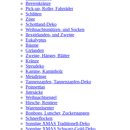
Beerenkränze
Pick-up, Roller, Fahrräder
Schlitten
Züge
Schottland-Deko
Weihnachtsmützen- und Socken
Ilexgirlanden- und Zweige
Eukalyptus
Bäume
Girlanden
Zweige, Hänger, Blätter
Kränze
Streudeko
Kamine, Kaminholz
Metallringe
Tannenzapfen, Tannenzapfen-Deko
Poinsettias
Jutesäcke
Weihnachtsengel
Hirsche, Rentiere
Warenpräsenter
Bonbons, Lutscher, Zuckerstangen
Schneeflocken
Sonstige XMAS Traditionell-Deko
Sonstige XMAS Schwarz-Gold-Deko