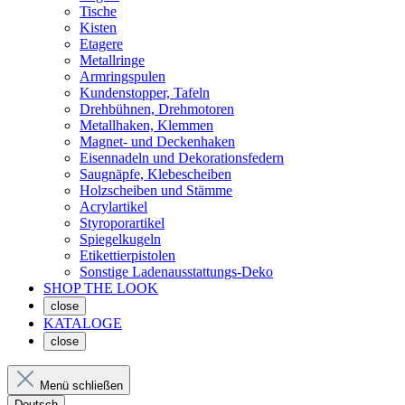
Tische
Kisten
Etagere
Metallringe
Armringspulen
Kundenstopper, Tafeln
Drehbühnen, Drehmotoren
Metallhaken, Klemmen
Magnet- und Deckenhaken
Eisennadeln und Dekorationsfedern
Saugnäpfe, Klebescheiben
Holzscheiben und Stämme
Acrylartikel
Styroporartikel
Spiegelkugeln
Etikettierpistolen
Sonstige Ladenausstattungs-Deko
SHOP THE LOOK
close
KATALOGE
close
Menü schließen
Deutsch