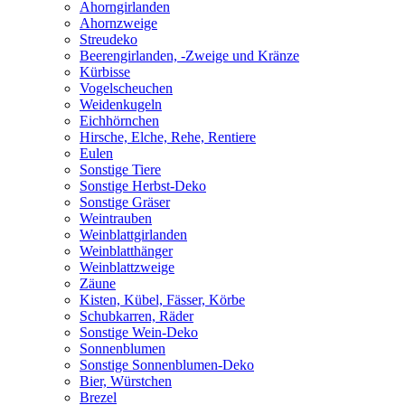
Ahorngirlanden
Ahornzweige
Streudeko
Beerengirlanden, -Zweige und Kränze
Kürbisse
Vogelscheuchen
Weidenkugeln
Eichhörnchen
Hirsche, Elche, Rehe, Rentiere
Eulen
Sonstige Tiere
Sonstige Herbst-Deko
Sonstige Gräser
Weintrauben
Weinblattgirlanden
Weinblatthänger
Weinblattzweige
Zäune
Kisten, Kübel, Fässer, Körbe
Schubkarren, Räder
Sonstige Wein-Deko
Sonnenblumen
Sonstige Sonnenblumen-Deko
Bier, Würstchen
Brezel