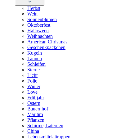
Herbst
Wein
Sonnenblumen
Oktoberfest
Halloween
Weihnachten
American Christmas
Geschenkpäckchen
Kugeln
Tannen
Schleifen
Sterne
Licht
Folie
Winter
Love
Frühjahr
Ostern
Bauernhof
Maritim
Pflanzen
Schirme, Laternen
China
Lebensmittelattrappen