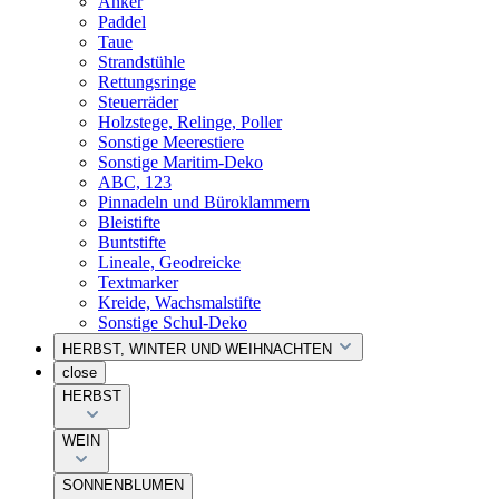
Anker
Paddel
Taue
Strandstühle
Rettungsringe
Steuerräder
Holzstege, Relinge, Poller
Sonstige Meerestiere
Sonstige Maritim-Deko
ABC, 123
Pinnadeln und Büroklammern
Bleistifte
Buntstifte
Lineale, Geodreicke
Textmarker
Kreide, Wachsmalstifte
Sonstige Schul-Deko
HERBST, WINTER UND WEIHNACHTEN
close
HERBST
WEIN
SONNENBLUMEN