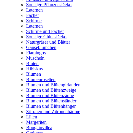
Sonstige Pflanzen-Deko
Laternen
Fächer
Schirme
Laternen
Schirme und Fächer
Sonstige China-Deko
Naturgräser und Blätter
Gänseblümchen
Flamingos
Muscheln
Blüten
Hibiskus
Blumen
Blumenrosetten
Blumen und Blütengirlanden
Blumen und Blütenzweige
Blumen und Blütenzäune
Blumen und Blütenständer
Blumen und Blütenhänger
Zitronen und Zitronenbäume
Lilien
Margeriten
Bougainvillea
Gerberas