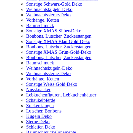
Sonstige Schwarz-Gold Deko
Weihnachtskugeln-Deko
Weihnachtssterne-Deko
Vorhänge, Ketten
Baumschmuck
Sonstige XMAS Silber-Deko
Bonbons, Lutscher, Zuckerstangen
Sonstige XMAS Blau-Gold-Deko
Bonbons, Lutscher, Zuckerstangen
Sonstige XMAS Grün-Gold-Deko
Bonbons, Lutscher, Zuckerstangen
Baumschmuck
Weihnachtskugeln-Deko
Weihnachtssterne-Deko
Vorhänge, Ketten
Sonstige Weiss-Gold-Deko
Nussknacker
Lebkuchenfiguren, Lebkuchenhäuser
Schaukelpferde
Zuckerstangen
Lutscher, Bonbons
Kugeln Deko
Sterne Deko
Schleifen Deko
Baumschmuck/Ornamente