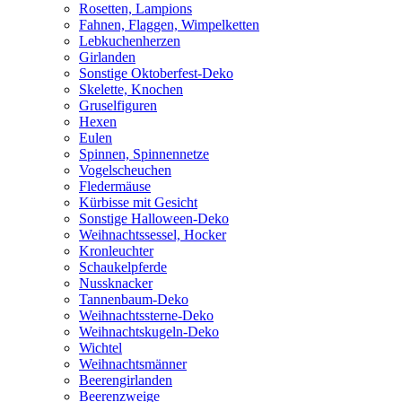
Rosetten, Lampions
Fahnen, Flaggen, Wimpelketten
Lebkuchenherzen
Girlanden
Sonstige Oktoberfest-Deko
Skelette, Knochen
Gruselfiguren
Hexen
Eulen
Spinnen, Spinnennetze
Vogelscheuchen
Fledermäuse
Kürbisse mit Gesicht
Sonstige Halloween-Deko
Weihnachtssessel, Hocker
Kronleuchter
Schaukelpferde
Nussknacker
Tannenbaum-Deko
Weihnachtssterne-Deko
Weihnachtskugeln-Deko
Wichtel
Weihnachtsmänner
Beerengirlanden
Beerenzweige