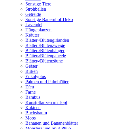
Sonstige Tiere
Strohballen
Getreide
Sonstige Bauernhof-Deko
Lavendel
Hängeplanzen
Kräuter
Blätter-/Blütengirlanden
Blätter-/Blütenzweige
Blätter-/Blütenhänger
Blätter-/Blütenpaneele
Blätter-/Blütenzäune
Gräser
Birken
Eukalyptus
Palmen und Palmblätter
Efeu
Farne
Bambus
Kunstpflanzen im Topf
Kakteen
Buchsbaum
Moos
Bananen und Bananenblätter
Monstera und Split-Philo