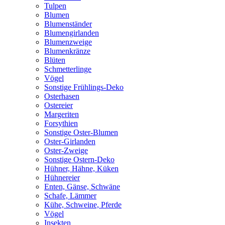
Tulpen
Blumen
Blumenständer
Blumengirlanden
Blumenzweige
Blumenkränze
Blüten
Schmetterlinge
Vögel
Sonstige Frühlings-Deko
Osterhasen
Ostereier
Margeriten
Forsythien
Sonstige Oster-Blumen
Oster-Girlanden
Oster-Zweige
Sonstige Ostern-Deko
Hühner, Hähne, Küken
Hühnereier
Enten, Gänse, Schwäne
Schafe, Lämmer
Kühe, Schweine, Pferde
Vögel
Insekten