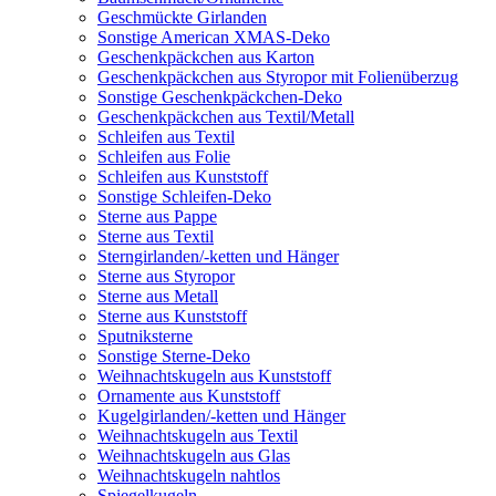
Geschmückte Girlanden
Sonstige American XMAS-Deko
Geschenkpäckchen aus Karton
Geschenkpäckchen aus Styropor mit Folienüberzug
Sonstige Geschenkpäckchen-Deko
Geschenkpäckchen aus Textil/Metall
Schleifen aus Textil
Schleifen aus Folie
Schleifen aus Kunststoff
Sonstige Schleifen-Deko
Sterne aus Pappe
Sterne aus Textil
Sterngirlanden/-ketten und Hänger
Sterne aus Styropor
Sterne aus Metall
Sterne aus Kunststoff
Sputniksterne
Sonstige Sterne-Deko
Weihnachtskugeln aus Kunststoff
Ornamente aus Kunststoff
Kugelgirlanden/-ketten und Hänger
Weihnachtskugeln aus Textil
Weihnachtskugeln aus Glas
Weihnachtskugeln nahtlos
Spiegelkugeln