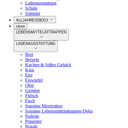
Ladenausstattung
Schule
Sommer
ALLJAHRESDEKO
close
LEBENSMITTELATTRAPPEN
LADENAUSSTATTUNG
Brot
Brezeln
Kuchen & Süßes Gebäck
Käse
Eier
Eiswürfel
Obst
Gemüse
Fleisch
Fisch
Sonstige Meerestiere
Sonstige Lebensmittelattrappen-Deko
Podeste
Präsenter
Regale