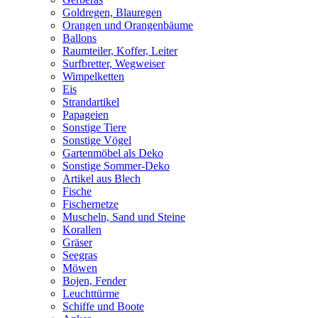
Goldregen, Blauregen
Orangen und Orangenbäume
Ballons
Raumteiler, Koffer, Leiter
Surfbretter, Wegweiser
Wimpelketten
Eis
Strandartikel
Papageien
Sonstige Tiere
Sonstige Vögel
Gartenmöbel als Deko
Sonstige Sommer-Deko
Artikel aus Blech
Fische
Fischernetze
Muscheln, Sand und Steine
Korallen
Gräser
Seegras
Möwen
Bojen, Fender
Leuchttürme
Schiffe und Boote