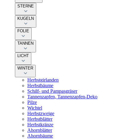
STERNE
KUGELN
FOLIE
TANNEN
LICHT
WINTER
Herbstgirlanden
Herbstbäume
Schilf- und Pampasgräser
Tannenzapfen, Tannenzapfen-Deko
Pilze
Wichtel
Herbstzweige
Herbstblätter
Herbstkränze
Ahornblätter
Ahornbäume