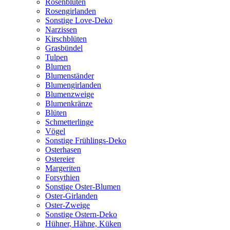
Rosenblüten
Rosengirlanden
Sonstige Love-Deko
Narzissen
Kirschblüten
Grasbündel
Tulpen
Blumen
Blumenständer
Blumengirlanden
Blumenzweige
Blumenkränze
Blüten
Schmetterlinge
Vögel
Sonstige Frühlings-Deko
Osterhasen
Ostereier
Margeriten
Forsythien
Sonstige Oster-Blumen
Oster-Girlanden
Oster-Zweige
Sonstige Ostern-Deko
Hühner, Hähne, Küken