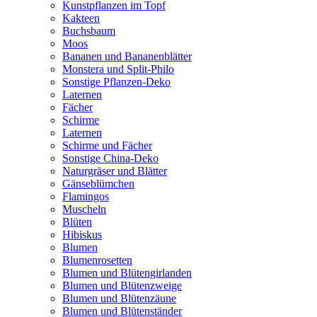
Kunstpflanzen im Topf
Kakteen
Buchsbaum
Moos
Bananen und Bananenblätter
Monstera und Split-Philo
Sonstige Pflanzen-Deko
Laternen
Fächer
Schirme
Laternen
Schirme und Fächer
Sonstige China-Deko
Naturgräser und Blätter
Gänseblümchen
Flamingos
Muscheln
Blüten
Hibiskus
Blumen
Blumenrosetten
Blumen und Blütengirlanden
Blumen und Blütenzweige
Blumen und Blütenzäune
Blumen und Blütenständer