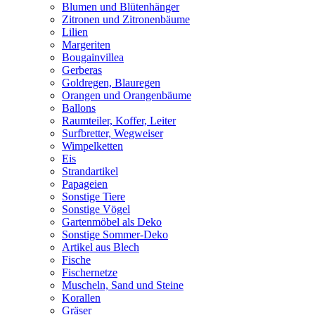
Blumen und Blütenhänger
Zitronen und Zitronenbäume
Lilien
Margeriten
Bougainvillea
Gerberas
Goldregen, Blauregen
Orangen und Orangenbäume
Ballons
Raumteiler, Koffer, Leiter
Surfbretter, Wegweiser
Wimpelketten
Eis
Strandartikel
Papageien
Sonstige Tiere
Sonstige Vögel
Gartenmöbel als Deko
Sonstige Sommer-Deko
Artikel aus Blech
Fische
Fischernetze
Muscheln, Sand und Steine
Korallen
Gräser