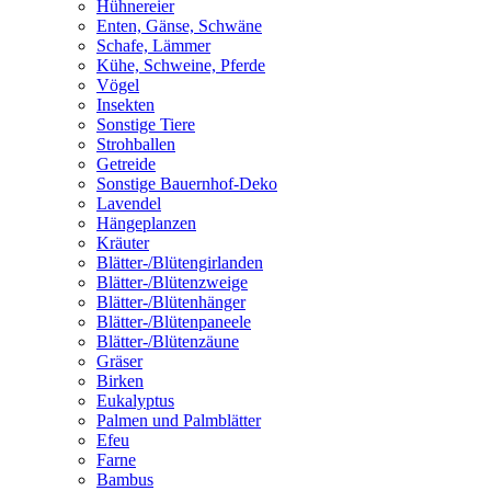
Hühnereier
Enten, Gänse, Schwäne
Schafe, Lämmer
Kühe, Schweine, Pferde
Vögel
Insekten
Sonstige Tiere
Strohballen
Getreide
Sonstige Bauernhof-Deko
Lavendel
Hängeplanzen
Kräuter
Blätter-/Blütengirlanden
Blätter-/Blütenzweige
Blätter-/Blütenhänger
Blätter-/Blütenpaneele
Blätter-/Blütenzäune
Gräser
Birken
Eukalyptus
Palmen und Palmblätter
Efeu
Farne
Bambus