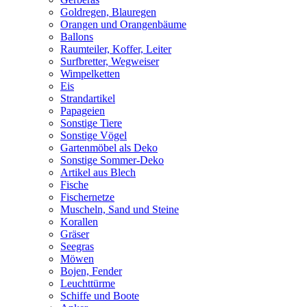
Goldregen, Blauregen
Orangen und Orangenbäume
Ballons
Raumteiler, Koffer, Leiter
Surfbretter, Wegweiser
Wimpelketten
Eis
Strandartikel
Papageien
Sonstige Tiere
Sonstige Vögel
Gartenmöbel als Deko
Sonstige Sommer-Deko
Artikel aus Blech
Fische
Fischernetze
Muscheln, Sand und Steine
Korallen
Gräser
Seegras
Möwen
Bojen, Fender
Leuchttürme
Schiffe und Boote