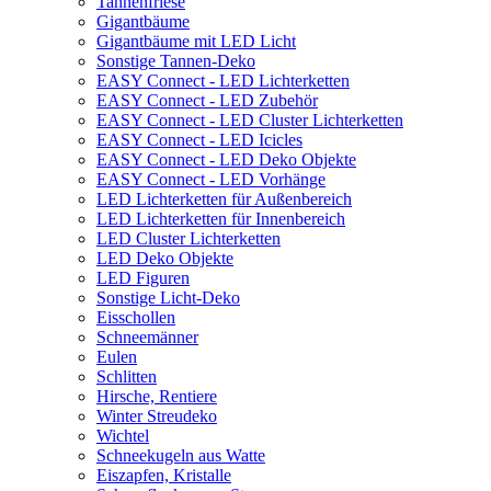
Tannenfriese
Gigantbäume
Gigantbäume mit LED Licht
Sonstige Tannen-Deko
EASY Connect - LED Lichterketten
EASY Connect - LED Zubehör
EASY Connect - LED Cluster Lichterketten
EASY Connect - LED Icicles
EASY Connect - LED Deko Objekte
EASY Connect - LED Vorhänge
LED Lichterketten für Außenbereich
LED Lichterketten für Innenbereich
LED Cluster Lichterketten
LED Deko Objekte
LED Figuren
Sonstige Licht-Deko
Eisschollen
Schneemänner
Eulen
Schlitten
Hirsche, Rentiere
Winter Streudeko
Wichtel
Schneekugeln aus Watte
Eiszapfen, Kristalle