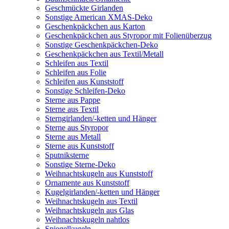
Geschmückte Girlanden
Sonstige American XMAS-Deko
Geschenkpäckchen aus Karton
Geschenkpäckchen aus Styropor mit Folienüberzug
Sonstige Geschenkpäckchen-Deko
Geschenkpäckchen aus Textil/Metall
Schleifen aus Textil
Schleifen aus Folie
Schleifen aus Kunststoff
Sonstige Schleifen-Deko
Sterne aus Pappe
Sterne aus Textil
Sterngirlanden/-ketten und Hänger
Sterne aus Styropor
Sterne aus Metall
Sterne aus Kunststoff
Sputniksterne
Sonstige Sterne-Deko
Weihnachtskugeln aus Kunststoff
Ornamente aus Kunststoff
Kugelgirlanden/-ketten und Hänger
Weihnachtskugeln aus Textil
Weihnachtskugeln aus Glas
Weihnachtskugeln nahtlos
Spiegelkugeln