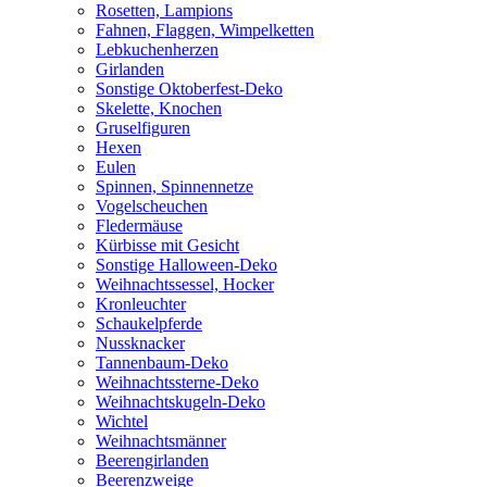
Rosetten, Lampions
Fahnen, Flaggen, Wimpelketten
Lebkuchenherzen
Girlanden
Sonstige Oktoberfest-Deko
Skelette, Knochen
Gruselfiguren
Hexen
Eulen
Spinnen, Spinnennetze
Vogelscheuchen
Fledermäuse
Kürbisse mit Gesicht
Sonstige Halloween-Deko
Weihnachtssessel, Hocker
Kronleuchter
Schaukelpferde
Nussknacker
Tannenbaum-Deko
Weihnachtssterne-Deko
Weihnachtskugeln-Deko
Wichtel
Weihnachtsmänner
Beerengirlanden
Beerenzweige