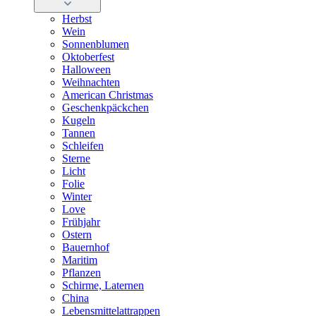
Herbst
Wein
Sonnenblumen
Oktoberfest
Halloween
Weihnachten
American Christmas
Geschenkpäckchen
Kugeln
Tannen
Schleifen
Sterne
Licht
Folie
Winter
Love
Frühjahr
Ostern
Bauernhof
Maritim
Pflanzen
Schirme, Laternen
China
Lebensmittelattrappen