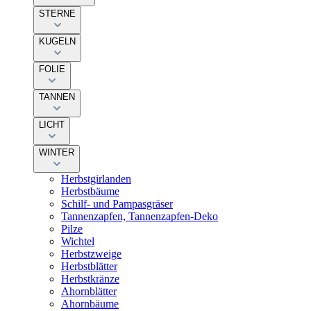
STERNE
KUGELN
FOLIE
TANNEN
LICHT
WINTER
Herbstgirlanden
Herbstbäume
Schilf- und Pampasgräser
Tannenzapfen, Tannenzapfen-Deko
Pilze
Wichtel
Herbstzweige
Herbstblätter
Herbstkränze
Ahornblätter
Ahornbäume