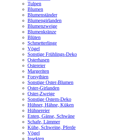
Tulpen
Blumen
Blumenständer
Blumengirlanden
Blumenzweige
Blumenkränze
Blüten
Schmetterlinge
Vögel
Sonstige Frühlings-Deko
Osterhasen
Ostereier
Margeriten
Forsythien
Sonstige Oster-Blumen
Oster-Girlanden
Oster-Zweige
Sonstige Ostern-Deko
Hühner, Hähne, Küken
Hühnereier
Enten, Gänse, Schwäne
Schafe, Lämmer
Kühe, Schweine, Pferde
Vögel
Insekten