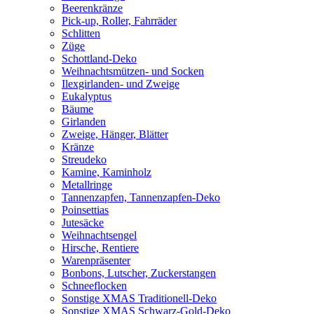
Beerenkränze
Pick-up, Roller, Fahrräder
Schlitten
Züge
Schottland-Deko
Weihnachtsmützen- und Socken
Ilexgirlanden- und Zweige
Eukalyptus
Bäume
Girlanden
Zweige, Hänger, Blätter
Kränze
Streudeko
Kamine, Kaminholz
Metallringe
Tannenzapfen, Tannenzapfen-Deko
Poinsettias
Jutesäcke
Weihnachtsengel
Hirsche, Rentiere
Warenpräsenter
Bonbons, Lutscher, Zuckerstangen
Schneeflocken
Sonstige XMAS Traditionell-Deko
Sonstige XMAS Schwarz-Gold-Deko