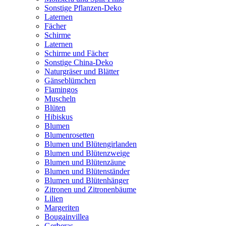
Sonstige Pflanzen-Deko
Laternen
Fächer
Schirme
Laternen
Schirme und Fächer
Sonstige China-Deko
Naturgräser und Blätter
Gänseblümchen
Flamingos
Muscheln
Blüten
Hibiskus
Blumen
Blumenrosetten
Blumen und Blütengirlanden
Blumen und Blütenzweige
Blumen und Blütenzäune
Blumen und Blütenständer
Blumen und Blütenhänger
Zitronen und Zitronenbäume
Lilien
Margeriten
Bougainvillea
Gerberas