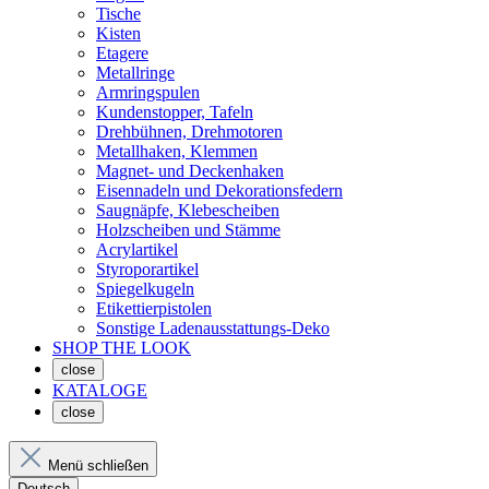
Tische
Kisten
Etagere
Metallringe
Armringspulen
Kundenstopper, Tafeln
Drehbühnen, Drehmotoren
Metallhaken, Klemmen
Magnet- und Deckenhaken
Eisennadeln und Dekorationsfedern
Saugnäpfe, Klebescheiben
Holzscheiben und Stämme
Acrylartikel
Styroporartikel
Spiegelkugeln
Etikettierpistolen
Sonstige Ladenausstattungs-Deko
SHOP THE LOOK
close
KATALOGE
close
Menü schließen
Deutsch