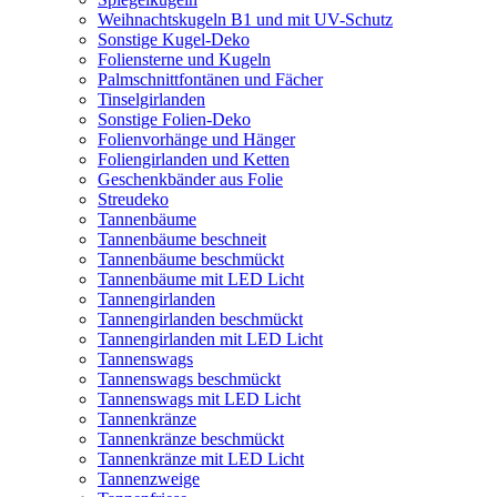
Weihnachtskugeln B1 und mit UV-Schutz
Sonstige Kugel-Deko
Foliensterne und Kugeln
Palmschnittfontänen und Fächer
Tinselgirlanden
Sonstige Folien-Deko
Folienvorhänge und Hänger
Foliengirlanden und Ketten
Geschenkbänder aus Folie
Streudeko
Tannenbäume
Tannenbäume beschneit
Tannenbäume beschmückt
Tannenbäume mit LED Licht
Tannengirlanden
Tannengirlanden beschmückt
Tannengirlanden mit LED Licht
Tannenswags
Tannenswags beschmückt
Tannenswags mit LED Licht
Tannenkränze
Tannenkränze beschmückt
Tannenkränze mit LED Licht
Tannenzweige