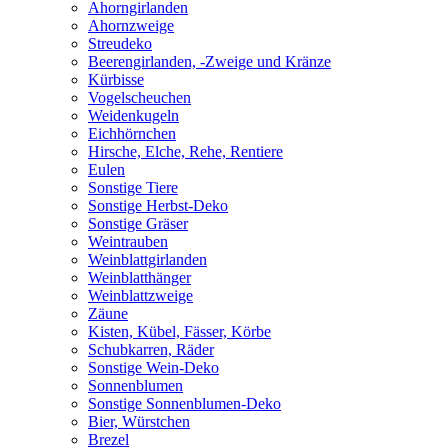
Ahorngirlanden
Ahornzweige
Streudeko
Beerengirlanden, -Zweige und Kränze
Kürbisse
Vogelscheuchen
Weidenkugeln
Eichhörnchen
Hirsche, Elche, Rehe, Rentiere
Eulen
Sonstige Tiere
Sonstige Herbst-Deko
Sonstige Gräser
Weintrauben
Weinblattgirlanden
Weinblatthänger
Weinblattzweige
Zäune
Kisten, Kübel, Fässer, Körbe
Schubkarren, Räder
Sonstige Wein-Deko
Sonnenblumen
Sonstige Sonnenblumen-Deko
Bier, Würstchen
Brezel