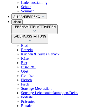
Ladenausstattung
Schule
Sommer
ALLJAHRESDEKO
close
LEBENSMITTELATTRAPPEN
LADENAUSSTATTUNG
Brot
Brezeln
Kuchen & Süßes Gebäck
Käse
Eier
Eiswürfel
Obst
Gemüse
Fleisch
Fisch
Sonstige Meerestiere
Sonstige Lebensmittelattrappen-Deko
Podeste
Präsenter
Regale