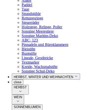
Anker
Paddel
Taue
Strandstühle
Rettungsringe
Steuerräder
Holzstege, Relinge, Poller
Sonstige Meerestiere
Sonstige Maritim-Deko
ABC, 123
Pinnadeln und Büroklammern
Bleistifte
Buntstifte
Lineale, Geodreicke
Textmarker
Kreide, Wachsmalstifte
Sonstige Schul-Deko
HERBST, WINTER UND WEIHNACHTEN
close
HERBST
WEIN
SONNENBLUMEN