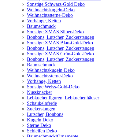
Sonstige Schwarz-Gold Deko
Weihnachtskugeln-Deko
Weihnachtssterne-Deko
Vorhänge, Ketten
Baumschmuck
Sonstige XMAS Silber-Deko
Bonbons, Lutscher, Zuckerstangen
Sonstige XMAS Blau-Gold-Deko
Bonbons, Lutscher, Zuckerstangen
Sonstige XMAS Grün-Gold-Deko
Bonbons, Lutscher, Zuckerstangen
Baumschmuck
Weihnachtskugeln-Deko
Weihnachtssterne-Deko
Vorhänge, Ketten
Sonstige Weiss-Gold-Deko
Nussknacker
Lebkuchenfiguren, Lebkuchenhäuser
Schaukelpferde
Zuckerstangen
Lutscher, Bonbons
Kugeln Deko
Sterne Deko
Schleifen Deko
Baumschmuck/Ornamente