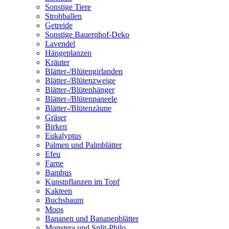
Sonstige Tiere
Strohballen
Getreide
Sonstige Bauernhof-Deko
Lavendel
Hängeplanzen
Kräuter
Blätter-/Blütengirlanden
Blätter-/Blütenzweige
Blätter-/Blütenhänger
Blätter-/Blütenpaneele
Blätter-/Blütenzäune
Gräser
Birken
Eukalyptus
Palmen und Palmblätter
Efeu
Farne
Bambus
Kunstpflanzen im Topf
Kakteen
Buchsbaum
Moos
Bananen und Bananenblätter
Monstera und Split-Philo