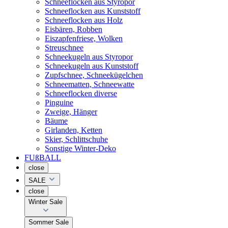
Schneeflocken aus Styropor
Schneeflocken aus Kunststoff
Schneeflocken aus Holz
Eisbären, Robben
Eiszapfenfriese, Wolken
Streuschnee
Schneekugeln aus Styropor
Schneekugeln aus Kunststoff
Zupfschnee, Schneekügelchen
Schneematten, Schneewatte
Schneeflocken diverse
Pinguine
Zweige, Hänger
Bäume
Girlanden, Ketten
Skier, Schlittschuhe
Sonstige Winter-Deko
FUßBALL
close
SALE
close
Winter Sale
Sommer Sale