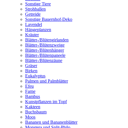
Sonstige Tiere
Strohballen
Getreide
Sonstige Bauernhof-Deko
Lavendel
Hängeplanzen
Kräuter
Blätter-/Blütengirlanden
Blätter-/Blütenzweige
Blätter-/Blütenhänger
Blätter-/Blütenpaneele
Blätter-/Blütenzäune
Gräser
Birken
Eukalyptus
Palmen und Palmblätter
Efeu
Farne
Bambus
Kunstpflanzen im Topf
Kakteen
Buchsbaum
Moos
Bananen und Bananenblätter
Monstera und Split-Philo