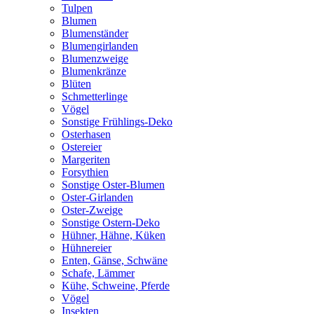
Tulpen
Blumen
Blumenständer
Blumengirlanden
Blumenzweige
Blumenkränze
Blüten
Schmetterlinge
Vögel
Sonstige Frühlings-Deko
Osterhasen
Ostereier
Margeriten
Forsythien
Sonstige Oster-Blumen
Oster-Girlanden
Oster-Zweige
Sonstige Ostern-Deko
Hühner, Hähne, Küken
Hühnereier
Enten, Gänse, Schwäne
Schafe, Lämmer
Kühe, Schweine, Pferde
Vögel
Insekten