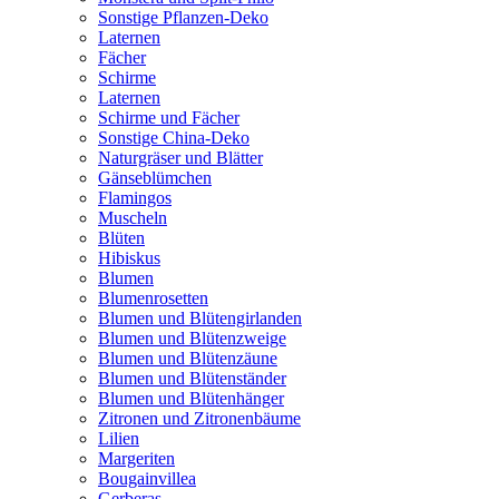
Sonstige Pflanzen-Deko
Laternen
Fächer
Schirme
Laternen
Schirme und Fächer
Sonstige China-Deko
Naturgräser und Blätter
Gänseblümchen
Flamingos
Muscheln
Blüten
Hibiskus
Blumen
Blumenrosetten
Blumen und Blütengirlanden
Blumen und Blütenzweige
Blumen und Blütenzäune
Blumen und Blütenständer
Blumen und Blütenhänger
Zitronen und Zitronenbäume
Lilien
Margeriten
Bougainvillea
Gerberas