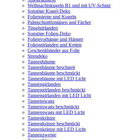
Weihnachtskugeln B1 und mit UV-Schutz
Sonstige Kugel-Deko
Foliensterne und Kugeln
Palmschnittfontänen und Fächer
Tinselgirlanden
Sonstige Folien-Deko
Folienvorhänge und Hänger
Foliengirlanden und Ketten
Geschenkbänder aus Folie
Streudeko
Tannenbäume
Tannenbäume beschneit
Tannenbäume beschmückt
Tannenbäume mit LED Licht
Tannengirlanden
Tannengirlanden beschmückt
Tannengirlanden mit LED Licht
Tannenswags
Tannenswags beschmückt
Tannenswags mit LED Licht
Tannenkränze
Tannenkränze beschmückt
Tannenkränze mit LED Licht
Tannenzweige