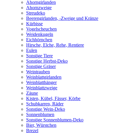
Ahorngirlanden
Ahornzweige
Streudeko
Beerengirlanden, -Zweige und Kränze
Kürbisse
Vogelscheuchen
Weidenkugeln
Eichhörnchen
Hirsche, Elche, Rehe, Rentiere
Eulen
Sonstige Tiere
Sonstige Herbst-Deko
Sonstige Gräser
Weintrauben
Weinblattgirlanden
Weinblatthänger
Weinblattzweige
Zäune
Kisten, Kübel, Fässer, Körbe
Schubkarren, Räder
Sonstige Wein-Deko
Sonnenblumen
Sonstige Sonnenblumen-Deko
Bier, Würstchen
Brezel