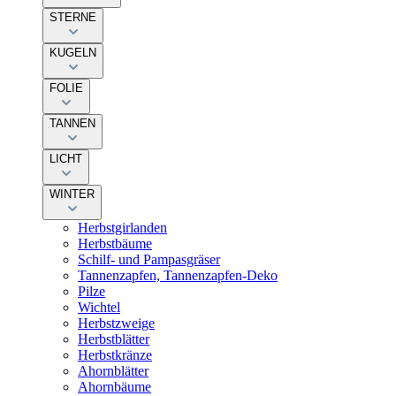
STERNE
KUGELN
FOLIE
TANNEN
LICHT
WINTER
Herbstgirlanden
Herbstbäume
Schilf- und Pampasgräser
Tannenzapfen, Tannenzapfen-Deko
Pilze
Wichtel
Herbstzweige
Herbstblätter
Herbstkränze
Ahornblätter
Ahornbäume