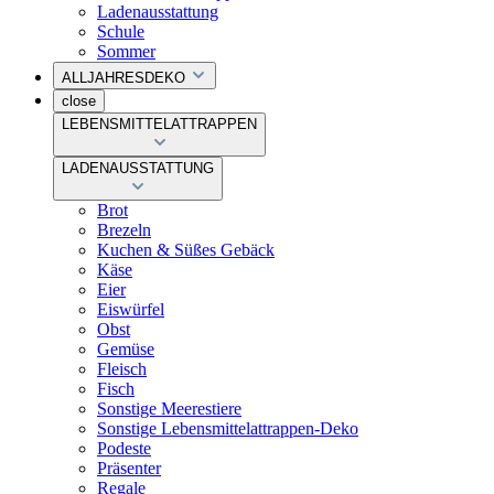
Ladenausstattung
Schule
Sommer
ALLJAHRESDEKO
close
LEBENSMITTELATTRAPPEN
LADENAUSSTATTUNG
Brot
Brezeln
Kuchen & Süßes Gebäck
Käse
Eier
Eiswürfel
Obst
Gemüse
Fleisch
Fisch
Sonstige Meerestiere
Sonstige Lebensmittelattrappen-Deko
Podeste
Präsenter
Regale