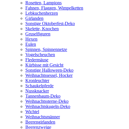
Rosetten, Lampions
Fahnen, Flaggen, Wimpelketten
Lebkuchenherzen
Girlanden
Sonstige Oktoberfest-Deko
Skelette, Knochen
Gruselfiguren
Hexen
Eulen
Spinnen, Spinnennetze
Vogelscheuchen
Fledermäuse
Kürbisse mit Gesicht
Sonstige Halloween-Deko
Weihnachtssessel, Hocker
Kronleuchter
Schaukelpferde
Nussknacker
Tannenbaum-Deko
Weihnachtssterne-Deko
Weihnachtskugeln-Deko
Wichtel
Weihnachtsmänner
Beerengirlanden
Beerenzweige