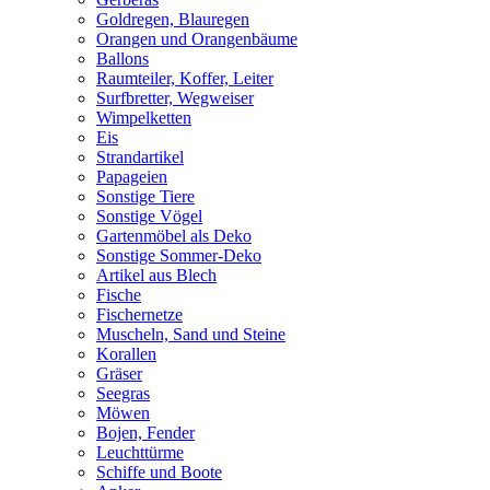
Goldregen, Blauregen
Orangen und Orangenbäume
Ballons
Raumteiler, Koffer, Leiter
Surfbretter, Wegweiser
Wimpelketten
Eis
Strandartikel
Papageien
Sonstige Tiere
Sonstige Vögel
Gartenmöbel als Deko
Sonstige Sommer-Deko
Artikel aus Blech
Fische
Fischernetze
Muscheln, Sand und Steine
Korallen
Gräser
Seegras
Möwen
Bojen, Fender
Leuchttürme
Schiffe und Boote