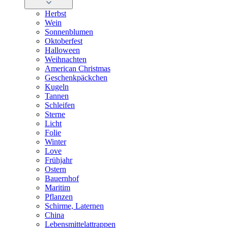
Herbst
Wein
Sonnenblumen
Oktoberfest
Halloween
Weihnachten
American Christmas
Geschenkpäckchen
Kugeln
Tannen
Schleifen
Sterne
Licht
Folie
Winter
Love
Frühjahr
Ostern
Bauernhof
Maritim
Pflanzen
Schirme, Laternen
China
Lebensmittelattrappen