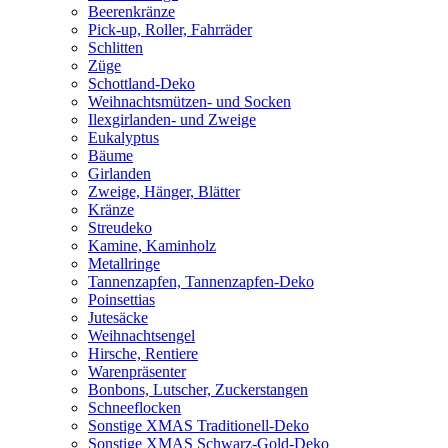
Beerenkränze
Pick-up, Roller, Fahrräder
Schlitten
Züge
Schottland-Deko
Weihnachtsmützen- und Socken
Ilexgirlanden- und Zweige
Eukalyptus
Bäume
Girlanden
Zweige, Hänger, Blätter
Kränze
Streudeko
Kamine, Kaminholz
Metallringe
Tannenzapfen, Tannenzapfen-Deko
Poinsettias
Jutesäcke
Weihnachtsengel
Hirsche, Rentiere
Warenpräsenter
Bonbons, Lutscher, Zuckerstangen
Schneeflocken
Sonstige XMAS Traditionell-Deko
Sonstige XMAS Schwarz-Gold-Deko