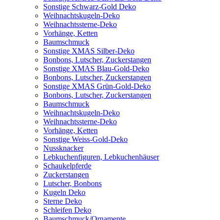
Sonstige Schwarz-Gold Deko
Weihnachtskugeln-Deko
Weihnachtssterne-Deko
Vorhänge, Ketten
Baumschmuck
Sonstige XMAS Silber-Deko
Bonbons, Lutscher, Zuckerstangen
Sonstige XMAS Blau-Gold-Deko
Bonbons, Lutscher, Zuckerstangen
Sonstige XMAS Grün-Gold-Deko
Bonbons, Lutscher, Zuckerstangen
Baumschmuck
Weihnachtskugeln-Deko
Weihnachtssterne-Deko
Vorhänge, Ketten
Sonstige Weiss-Gold-Deko
Nussknacker
Lebkuchenfiguren, Lebkuchenhäuser
Schaukelpferde
Zuckerstangen
Lutscher, Bonbons
Kugeln Deko
Sterne Deko
Schleifen Deko
Baumschmuck/Ornamente