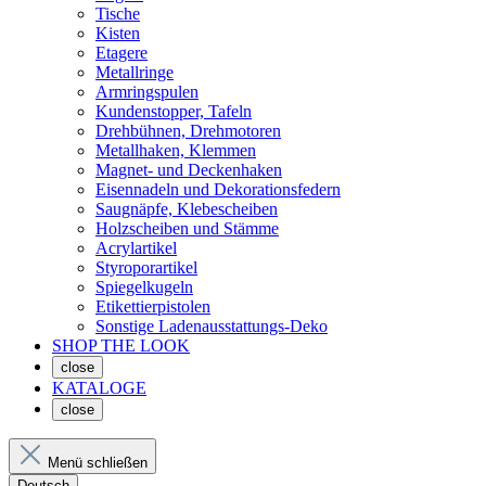
Tische
Kisten
Etagere
Metallringe
Armringspulen
Kundenstopper, Tafeln
Drehbühnen, Drehmotoren
Metallhaken, Klemmen
Magnet- und Deckenhaken
Eisennadeln und Dekorationsfedern
Saugnäpfe, Klebescheiben
Holzscheiben und Stämme
Acrylartikel
Styroporartikel
Spiegelkugeln
Etikettierpistolen
Sonstige Ladenausstattungs-Deko
SHOP THE LOOK
close
KATALOGE
close
Menü schließen
Deutsch