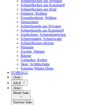
Schneeflocken aus Styropor
Schneeflocken aus Kunststoff
Schneeflocken aus Holz
Eisbären, Robben
Eiszapfenfriese, Wolken
Streuschnee
Schneekugeln aus Styropor
Schneekugeln aus Kunststoff
Zupfschnee, Schneekügelchen
Schneematten, Schneewatte
Schneeflocken diverse
Pinguine
Zweige, Hänger
Bäume
Girlanden, Ketten
Skier, Schlittschuhe
Sonstige Winter-Deko
FUßBALL
close
SALE
close
Winter Sale
Sommer Sale