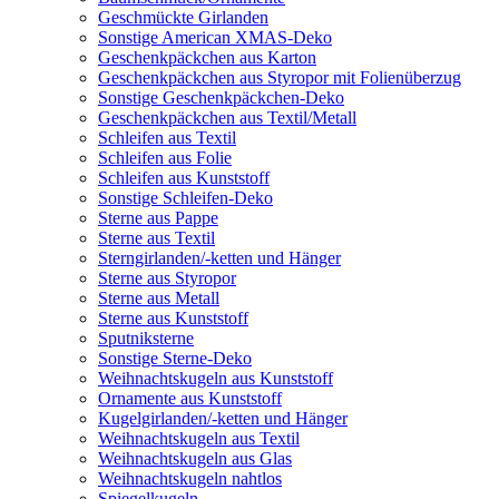
Geschmückte Girlanden
Sonstige American XMAS-Deko
Geschenkpäckchen aus Karton
Geschenkpäckchen aus Styropor mit Folienüberzug
Sonstige Geschenkpäckchen-Deko
Geschenkpäckchen aus Textil/Metall
Schleifen aus Textil
Schleifen aus Folie
Schleifen aus Kunststoff
Sonstige Schleifen-Deko
Sterne aus Pappe
Sterne aus Textil
Sterngirlanden/-ketten und Hänger
Sterne aus Styropor
Sterne aus Metall
Sterne aus Kunststoff
Sputniksterne
Sonstige Sterne-Deko
Weihnachtskugeln aus Kunststoff
Ornamente aus Kunststoff
Kugelgirlanden/-ketten und Hänger
Weihnachtskugeln aus Textil
Weihnachtskugeln aus Glas
Weihnachtskugeln nahtlos
Spiegelkugeln