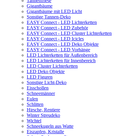
Tannenfriese
Gigantbäume
Gigantbäume mit LED Licht
Sonstige Tannen-Deko
EASY Connect - LED Lichterketten
EASY Connect - LED Zubehör
EASY Connect - LED Cluster Lichterketten
EASY Connect - LED Icicles
EASY Connect - LED Deko Objekte
EASY Connect - LED Vorhänge
LED Lichterketten für Außenbereich
LED Lichterketten für Innenbereich
LED Cluster Lichterketten
LED Deko Objekte
LED Figuren
Sonstige Licht-Deko
Eisschollen
Schneemänner
Eulen
Schlitten
Hirsche, Rentiere
Winter Streudeko
Wichtel
Schneekugeln aus Watte
Eiszapfen, Kristalle