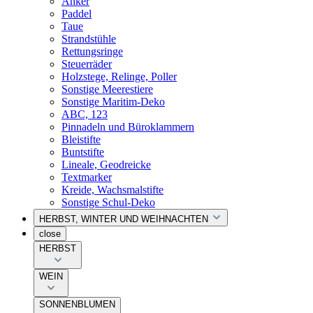
Anker
Paddel
Taue
Strandstühle
Rettungsringe
Steuerräder
Holzstege, Relinge, Poller
Sonstige Meerestiere
Sonstige Maritim-Deko
ABC, 123
Pinnadeln und Büroklammern
Bleistifte
Buntstifte
Lineale, Geodreicke
Textmarker
Kreide, Wachsmalstifte
Sonstige Schul-Deko
HERBST, WINTER UND WEIHNACHTEN
close
HERBST
WEIN
SONNENBLUMEN