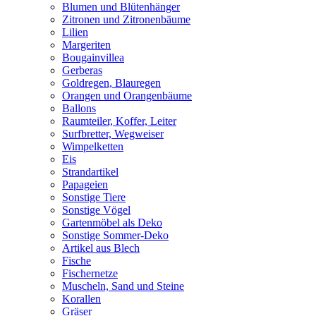
Blumen und Blütenhänger
Zitronen und Zitronenbäume
Lilien
Margeriten
Bougainvillea
Gerberas
Goldregen, Blauregen
Orangen und Orangenbäume
Ballons
Raumteiler, Koffer, Leiter
Surfbretter, Wegweiser
Wimpelketten
Eis
Strandartikel
Papageien
Sonstige Tiere
Sonstige Vögel
Gartenmöbel als Deko
Sonstige Sommer-Deko
Artikel aus Blech
Fische
Fischernetze
Muscheln, Sand und Steine
Korallen
Gräser