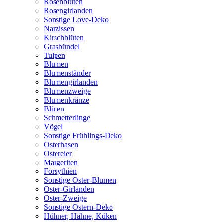
Rosenblüten
Rosengirlanden
Sonstige Love-Deko
Narzissen
Kirschblüten
Grasbündel
Tulpen
Blumen
Blumenständer
Blumengirlanden
Blumenzweige
Blumenkränze
Blüten
Schmetterlinge
Vögel
Sonstige Frühlings-Deko
Osterhasen
Ostereier
Margeriten
Forsythien
Sonstige Oster-Blumen
Oster-Girlanden
Oster-Zweige
Sonstige Ostern-Deko
Hühner, Hähne, Küken