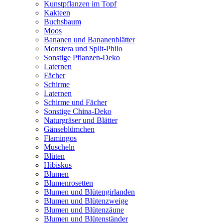
Kunstpflanzen im Topf
Kakteen
Buchsbaum
Moos
Bananen und Bananenblätter
Monstera und Split-Philo
Sonstige Pflanzen-Deko
Laternen
Fächer
Schirme
Laternen
Schirme und Fächer
Sonstige China-Deko
Naturgräser und Blätter
Gänseblümchen
Flamingos
Muscheln
Blüten
Hibiskus
Blumen
Blumenrosetten
Blumen und Blütengirlanden
Blumen und Blütenzweige
Blumen und Blütenzäune
Blumen und Blütenständer