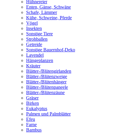
Hühnereier
Enten, Gänse, Schwäne
Schafe, Lämmer
Kühe, Schweine, Pferde
Vögel
Insekten
Sonstige Tiere
Strohballen
Getreide
Sonstige Bauernhof-Deko
Lavendel
Hängeplanzen
Kräuter
Blätter-/Blütengirlanden
Blätter-/Blütenzweige
Blätter-/Blütenhänger
Blätter-/Blütenpaneele
Blätter-/Blütenzäune
Gräser
Birken
Eukalyptus
Palmen und Palmblätter
Efeu
Farne
Bambus