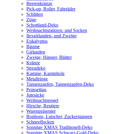
Beerenkränze
Pick-up, Roller, Fahrräder
Schlitten
Züge
Schottland-Deko
Weihnachtsmützen- und Socken
Ilexgirlanden- und Zweige
Eukalyptus
Bäume
Girlanden
Zweige, Hänger, Blätter
Kränze
Streudeko
Kamine, Kaminholz
Metallringe
Tannenzapfen, Tannenzapfen-Deko
Poinsettias
Jutesäcke
Weihnachtsengel
Hirsche, Rentiere
Warenpräsenter
Bonbons, Lutscher, Zuckerstangen
Schneeflocken
Sonstige XMAS Traditionell-Deko
Sonstige XMAS Schwarz-Gold-Deko