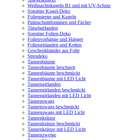
Weihnachtskugeln B1 und mit UV-Schutz
Sonstige Kugel-Deko
Foliensterne und Kugeln
Palmschnittfontänen und Fächer
Tinselgirlanden
Sonstige Folien-Deko
Folienvorhänge und Hänger
Foliengirlanden und Ketten
Geschenkbänder aus Folie
Streudeko
Tannenbäume
Tannenbäume beschneit
Tannenbäume beschmückt
Tannenbäume mit LED Licht
Tannengirlanden
Tannengirlanden beschmückt
Tannengirlanden mit LED Licht
Tannenswags
Tannenswags beschmückt
Tannenswags mit LED Licht
Tannenkränze
Tannenkränze beschmückt
Tannenkränze mit LED Licht
Tannenzweige