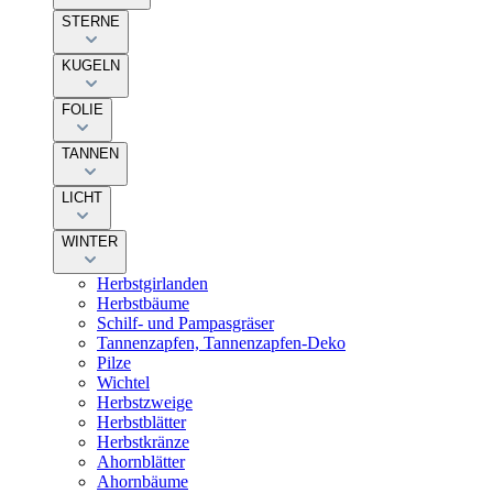
STERNE
KUGELN
FOLIE
TANNEN
LICHT
WINTER
Herbstgirlanden
Herbstbäume
Schilf- und Pampasgräser
Tannenzapfen, Tannenzapfen-Deko
Pilze
Wichtel
Herbstzweige
Herbstblätter
Herbstkränze
Ahornblätter
Ahornbäume