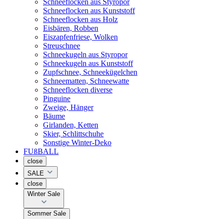
Schneeflocken aus Styropor
Schneeflocken aus Kunststoff
Schneeflocken aus Holz
Eisbären, Robben
Eiszapfenfriese, Wolken
Streuschnee
Schneekugeln aus Styropor
Schneekugeln aus Kunststoff
Zupfschnee, Schneekügelchen
Schneematten, Schneewatte
Schneeflocken diverse
Pinguine
Zweige, Hänger
Bäume
Girlanden, Ketten
Skier, Schlittschuhe
Sonstige Winter-Deko
FUßBALL
close
SALE
close
Winter Sale
Sommer Sale