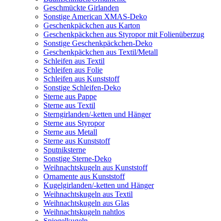
Geschmückte Girlanden
Sonstige American XMAS-Deko
Geschenkpäckchen aus Karton
Geschenkpäckchen aus Styropor mit Folienüberzug
Sonstige Geschenkpäckchen-Deko
Geschenkpäckchen aus Textil/Metall
Schleifen aus Textil
Schleifen aus Folie
Schleifen aus Kunststoff
Sonstige Schleifen-Deko
Sterne aus Pappe
Sterne aus Textil
Sterngirlanden/-ketten und Hänger
Sterne aus Styropor
Sterne aus Metall
Sterne aus Kunststoff
Sputniksterne
Sonstige Sterne-Deko
Weihnachtskugeln aus Kunststoff
Ornamente aus Kunststoff
Kugelgirlanden/-ketten und Hänger
Weihnachtskugeln aus Textil
Weihnachtskugeln aus Glas
Weihnachtskugeln nahtlos
Spiegelkugeln