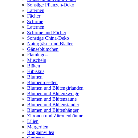
Sonstige Pflanzen-Deko
Laternen
Fächer
Schirme
Laternen
Schirme und Fächer
Sonstige China-Deko
Naturgräser und Blätter
Gänseblümchen
Flamingos
Muscheln
Blüten
Hibiskus
Blumen
Blumenrosetten
Blumen und Blütengirlanden
Blumen und Blütenzweige
Blumen und Blütenzäune
Blumen und Blütenständer
Blumen und Blütenhänger
Zitronen und Zitronenbäume
Lilien
Margeriten
Bougainvillea
Gerberas