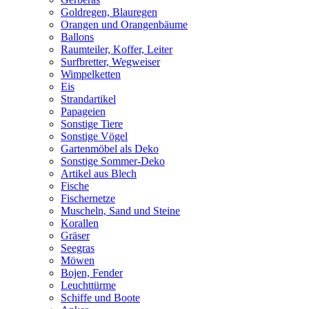
Goldregen, Blauregen
Orangen und Orangenbäume
Ballons
Raumteiler, Koffer, Leiter
Surfbretter, Wegweiser
Wimpelketten
Eis
Strandartikel
Papageien
Sonstige Tiere
Sonstige Vögel
Gartenmöbel als Deko
Sonstige Sommer-Deko
Artikel aus Blech
Fische
Fischernetze
Muscheln, Sand und Steine
Korallen
Gräser
Seegras
Möwen
Bojen, Fender
Leuchttürme
Schiffe und Boote