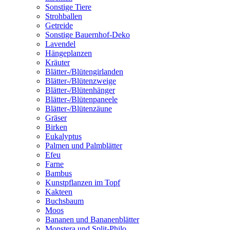
Sonstige Tiere
Strohballen
Getreide
Sonstige Bauernhof-Deko
Lavendel
Hängeplanzen
Kräuter
Blätter-/Blütengirlanden
Blätter-/Blütenzweige
Blätter-/Blütenhänger
Blätter-/Blütenpaneele
Blätter-/Blütenzäune
Gräser
Birken
Eukalyptus
Palmen und Palmblätter
Efeu
Farne
Bambus
Kunstpflanzen im Topf
Kakteen
Buchsbaum
Moos
Bananen und Bananenblätter
Monstera und Split-Philo