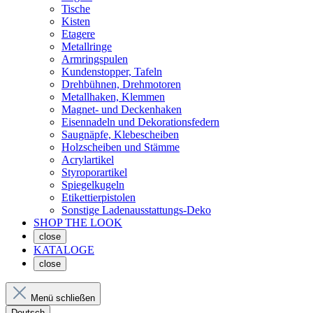
Tische
Kisten
Etagere
Metallringe
Armringspulen
Kundenstopper, Tafeln
Drehbühnen, Drehmotoren
Metallhaken, Klemmen
Magnet- und Deckenhaken
Eisennadeln und Dekorationsfedern
Saugnäpfe, Klebescheiben
Holzscheiben und Stämme
Acrylartikel
Styroporartikel
Spiegelkugeln
Etikettierpistolen
Sonstige Ladenausstattungs-Deko
SHOP THE LOOK
close
KATALOGE
close
Menü schließen
Deutsch