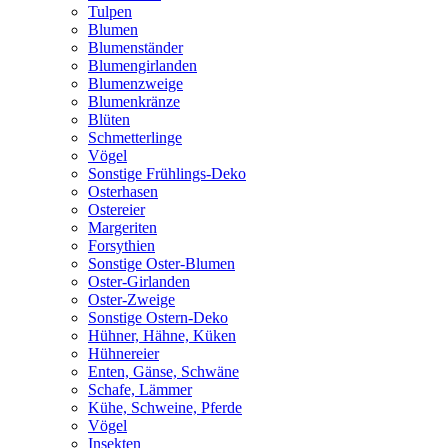
Tulpen
Blumen
Blumenständer
Blumengirlanden
Blumenzweige
Blumenkränze
Blüten
Schmetterlinge
Vögel
Sonstige Frühlings-Deko
Osterhasen
Ostereier
Margeriten
Forsythien
Sonstige Oster-Blumen
Oster-Girlanden
Oster-Zweige
Sonstige Ostern-Deko
Hühner, Hähne, Küken
Hühnereier
Enten, Gänse, Schwäne
Schafe, Lämmer
Kühe, Schweine, Pferde
Vögel
Insekten