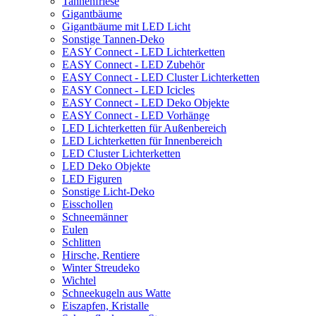
Tannenfriese
Gigantbäume
Gigantbäume mit LED Licht
Sonstige Tannen-Deko
EASY Connect - LED Lichterketten
EASY Connect - LED Zubehör
EASY Connect - LED Cluster Lichterketten
EASY Connect - LED Icicles
EASY Connect - LED Deko Objekte
EASY Connect - LED Vorhänge
LED Lichterketten für Außenbereich
LED Lichterketten für Innenbereich
LED Cluster Lichterketten
LED Deko Objekte
LED Figuren
Sonstige Licht-Deko
Eisschollen
Schneemänner
Eulen
Schlitten
Hirsche, Rentiere
Winter Streudeko
Wichtel
Schneekugeln aus Watte
Eiszapfen, Kristalle