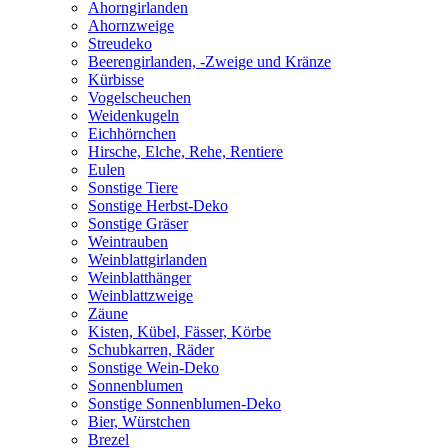
Ahorngirlanden
Ahornzweige
Streudeko
Beerengirlanden, -Zweige und Kränze
Kürbisse
Vogelscheuchen
Weidenkugeln
Eichhörnchen
Hirsche, Elche, Rehe, Rentiere
Eulen
Sonstige Tiere
Sonstige Herbst-Deko
Sonstige Gräser
Weintrauben
Weinblattgirlanden
Weinblatthänger
Weinblattzweige
Zäune
Kisten, Kübel, Fässer, Körbe
Schubkarren, Räder
Sonstige Wein-Deko
Sonnenblumen
Sonstige Sonnenblumen-Deko
Bier, Würstchen
Brezel