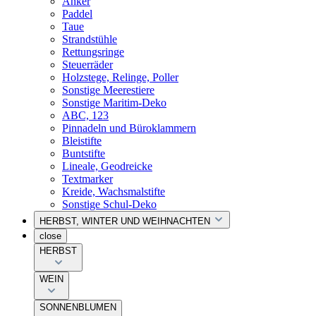
Anker
Paddel
Taue
Strandstühle
Rettungsringe
Steuerräder
Holzstege, Relinge, Poller
Sonstige Meerestiere
Sonstige Maritim-Deko
ABC, 123
Pinnadeln und Büroklammern
Bleistifte
Buntstifte
Lineale, Geodreicke
Textmarker
Kreide, Wachsmalstifte
Sonstige Schul-Deko
HERBST, WINTER UND WEIHNACHTEN
close
HERBST
WEIN
SONNENBLUMEN