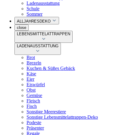
Ladenausstattung
Schule
Sommer
ALLJAHRESDEKO
close
LEBENSMITTELATTRAPPEN
LADENAUSSTATTUNG
Brot
Brezeln
Kuchen & Süßes Gebäck
Käse
Eier
Eiswürfel
Obst
Gemüse
Fleisch
Fisch
Sonstige Meerestiere
Sonstige Lebensmittelattrappen-Deko
Podeste
Präsenter
Regale