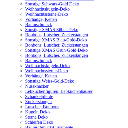
Sonstige Schwarz-Gold Deko
Weihnachtskugeln-Deko
Weihnachtssterne-Deko
Vorhänge, Ketten
Baumschmuck
Sonstige XMAS Silber-Deko
Bonbons, Lutscher, Zuckerstangen
Sonstige XMAS Blau-Gold-Deko
Bonbons, Lutscher, Zuckerstangen
Sonstige XMAS Grün-Gold-Deko
Bonbons, Lutscher, Zuckerstangen
Baumschmuck
Weihnachtskugeln-Deko
Weihnachtssterne-Deko
Vorhänge, Ketten
Sonstige Weiss-Gold-Deko
Nussknacker
Lebkuchenfiguren, Lebkuchenhäuser
Schaukelpferde
Zuckerstangen
Lutscher, Bonbons
Kugeln Deko
Sterne Deko
Schleifen Deko
Baumschmuck/Ornamente