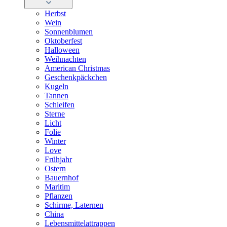
Herbst
Wein
Sonnenblumen
Oktoberfest
Halloween
Weihnachten
American Christmas
Geschenkpäckchen
Kugeln
Tannen
Schleifen
Sterne
Licht
Folie
Winter
Love
Frühjahr
Ostern
Bauernhof
Maritim
Pflanzen
Schirme, Laternen
China
Lebensmittelattrappen