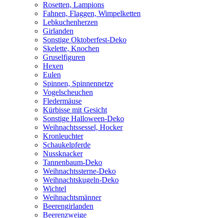
Rosetten, Lampions
Fahnen, Flaggen, Wimpelketten
Lebkuchenherzen
Girlanden
Sonstige Oktoberfest-Deko
Skelette, Knochen
Gruselfiguren
Hexen
Eulen
Spinnen, Spinnennetze
Vogelscheuchen
Fledermäuse
Kürbisse mit Gesicht
Sonstige Halloween-Deko
Weihnachtssessel, Hocker
Kronleuchter
Schaukelpferde
Nussknacker
Tannenbaum-Deko
Weihnachtssterne-Deko
Weihnachtskugeln-Deko
Wichtel
Weihnachtsmänner
Beerengirlanden
Beerenzweige