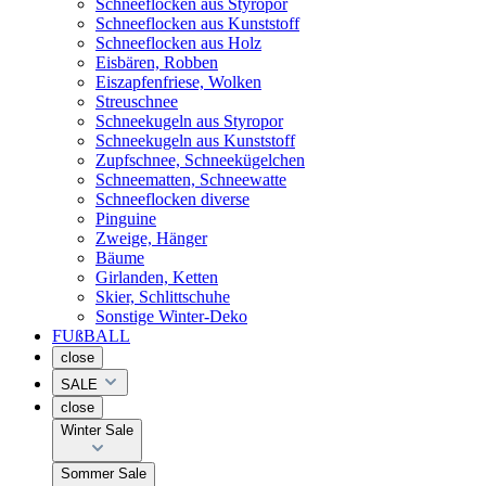
Schneeflocken aus Styropor
Schneeflocken aus Kunststoff
Schneeflocken aus Holz
Eisbären, Robben
Eiszapfenfriese, Wolken
Streuschnee
Schneekugeln aus Styropor
Schneekugeln aus Kunststoff
Zupfschnee, Schneekügelchen
Schneematten, Schneewatte
Schneeflocken diverse
Pinguine
Zweige, Hänger
Bäume
Girlanden, Ketten
Skier, Schlittschuhe
Sonstige Winter-Deko
FUßBALL
close
SALE
close
Winter Sale
Sommer Sale