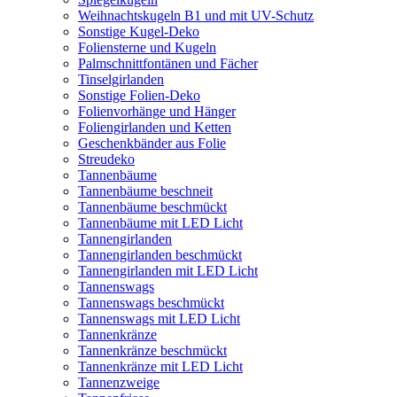
Weihnachtskugeln B1 und mit UV-Schutz
Sonstige Kugel-Deko
Foliensterne und Kugeln
Palmschnittfontänen und Fächer
Tinselgirlanden
Sonstige Folien-Deko
Folienvorhänge und Hänger
Foliengirlanden und Ketten
Geschenkbänder aus Folie
Streudeko
Tannenbäume
Tannenbäume beschneit
Tannenbäume beschmückt
Tannenbäume mit LED Licht
Tannengirlanden
Tannengirlanden beschmückt
Tannengirlanden mit LED Licht
Tannenswags
Tannenswags beschmückt
Tannenswags mit LED Licht
Tannenkränze
Tannenkränze beschmückt
Tannenkränze mit LED Licht
Tannenzweige