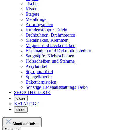
Tische
Kisten
Etagere
Metallringe
Armringspulen
Kundenstopper, Tafeln
Drehbühnen, Drehmotoren
Metallhaken, Klemmen
Magnet- und Deckenhaken
Eisennadeln und Dekorationsfedern
Saugnäpfe, Klebescheiben
Holzscheiben und Stämme
Acrylartikel
Styroporartikel
Spiegelkugeln
Etikettierpistolen
Sonstige Ladenausstattungs-Deko
SHOP THE LOOK
close
KATALOGE
close
Menü schließen
Deutsch