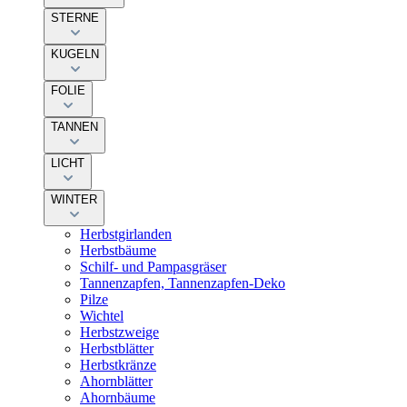
STERNE
KUGELN
FOLIE
TANNEN
LICHT
WINTER
Herbstgirlanden
Herbstbäume
Schilf- und Pampasgräser
Tannenzapfen, Tannenzapfen-Deko
Pilze
Wichtel
Herbstzweige
Herbstblätter
Herbstkränze
Ahornblätter
Ahornbäume