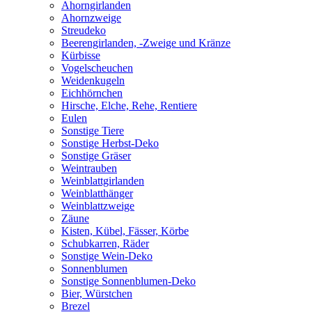
Ahorngirlanden
Ahornzweige
Streudeko
Beerengirlanden, -Zweige und Kränze
Kürbisse
Vogelscheuchen
Weidenkugeln
Eichhörnchen
Hirsche, Elche, Rehe, Rentiere
Eulen
Sonstige Tiere
Sonstige Herbst-Deko
Sonstige Gräser
Weintrauben
Weinblattgirlanden
Weinblatthänger
Weinblattzweige
Zäune
Kisten, Kübel, Fässer, Körbe
Schubkarren, Räder
Sonstige Wein-Deko
Sonnenblumen
Sonstige Sonnenblumen-Deko
Bier, Würstchen
Brezel