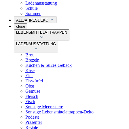
Ladenausstattung
Schule
Sommer
ALLJAHRESDEKO
close
LEBENSMITTELATTRAPPEN
LADENAUSSTATTUNG
Brot
Brezeln
Kuchen & Süßes Gebäck
Käse
Eier
Eiswürfel
Obst
Gemüse
Fleisch
Fisch
Sonstige Meerestiere
Sonstige Lebensmittelattrappen-Deko
Podeste
Präsenter
Regale