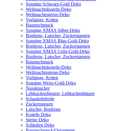
Sonstige Schwarz-Gold Deko
Weihnachtskugeln-Deko
Weihnachtssterne-Deko
Vorhänge, Ketten
Baumschmuck
Sonstige XMAS Silber-Deko
Bonbons, Lutscher, Zuckerstangen
Sonstige XMAS Blau-Gold-Deko
Bonbons, Lutscher, Zuckerstangen
Sonstige XMAS Grün-Gold-Deko
Bonbons, Lutscher, Zuckerstangen
Baumschmuck
Weihnachtskugeln-Deko
Weihnachtssterne-Deko
Vorhänge, Ketten
Sonstige Weiss-Gold-Deko
Nussknacker
Lebkuchenfiguren, Lebkuchenhäuser
Schaukelpferde
Zuckerstangen
Lutscher, Bonbons
Kugeln Deko
Sterne Deko
Schleifen Deko
Baumschmuck/Ornamente