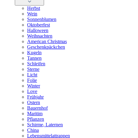
Herbst
Wein
Sonnenblumen
Oktoberfest
Halloween
Weihnachten
American Christmas
Geschenkpäckchen
Kugeln
Tannen
Schleifen
Sterne
Licht
Folie
Winter
Love
Frühjahr
Ostern
Bauernhof
Maritim
Pflanzen
Schirme, Laternen
China
Lebensmittelattrappen