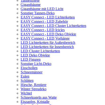
Tannenfriese
Gigantbäume
Gigantbäume mit LED Licht
Sonstige Tannen-Deko
EASY Connect - LED Lichterketten
EASY Connect - LED Zubehör
EASY Connect - LED Cluster Lichterketten
EASY Connect - LED Icicles
EASY Connect - LED Deko Objekte
EASY Connect - LED Vorhänge
LED Lichterketten für Außenbereich
LED Lichterketten für Innenbereich
LED Cluster Lichterketten
LED Deko Objekte
LED Figuren
Sonstige Licht-Deko
Eisschollen
Schneemänner
Eulen
Schlitten
Hirsche, Rentiere
Winter Streudeko
Wichtel
Schneekugeln aus Watte
Eiszapfen, Kristalle