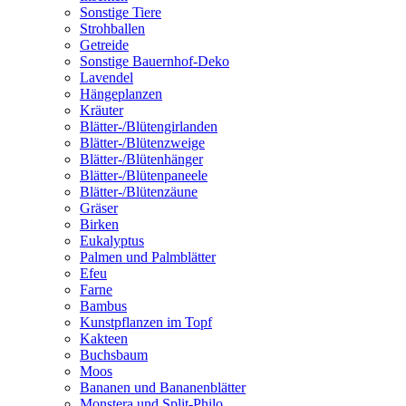
Sonstige Tiere
Strohballen
Getreide
Sonstige Bauernhof-Deko
Lavendel
Hängeplanzen
Kräuter
Blätter-/Blütengirlanden
Blätter-/Blütenzweige
Blätter-/Blütenhänger
Blätter-/Blütenpaneele
Blätter-/Blütenzäune
Gräser
Birken
Eukalyptus
Palmen und Palmblätter
Efeu
Farne
Bambus
Kunstpflanzen im Topf
Kakteen
Buchsbaum
Moos
Bananen und Bananenblätter
Monstera und Split-Philo