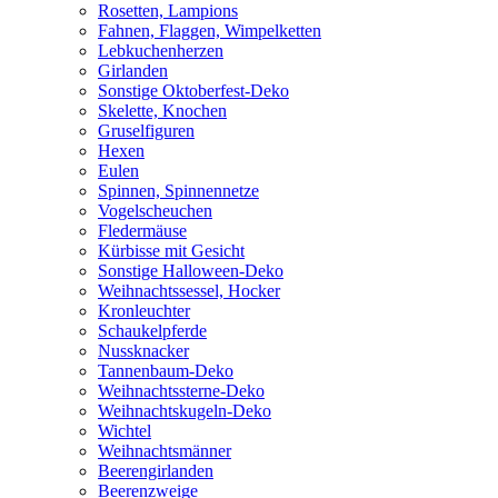
Rosetten, Lampions
Fahnen, Flaggen, Wimpelketten
Lebkuchenherzen
Girlanden
Sonstige Oktoberfest-Deko
Skelette, Knochen
Gruselfiguren
Hexen
Eulen
Spinnen, Spinnennetze
Vogelscheuchen
Fledermäuse
Kürbisse mit Gesicht
Sonstige Halloween-Deko
Weihnachtssessel, Hocker
Kronleuchter
Schaukelpferde
Nussknacker
Tannenbaum-Deko
Weihnachtssterne-Deko
Weihnachtskugeln-Deko
Wichtel
Weihnachtsmänner
Beerengirlanden
Beerenzweige