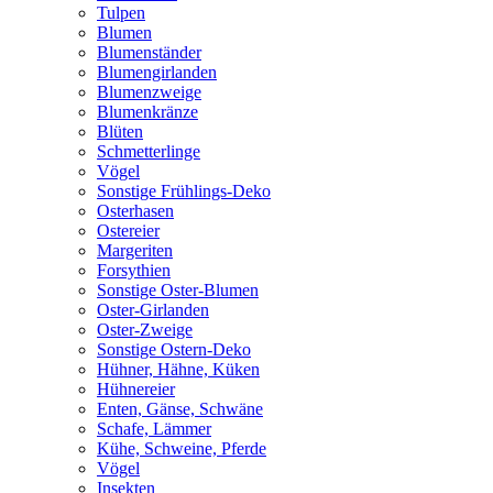
Tulpen
Blumen
Blumenständer
Blumengirlanden
Blumenzweige
Blumenkränze
Blüten
Schmetterlinge
Vögel
Sonstige Frühlings-Deko
Osterhasen
Ostereier
Margeriten
Forsythien
Sonstige Oster-Blumen
Oster-Girlanden
Oster-Zweige
Sonstige Ostern-Deko
Hühner, Hähne, Küken
Hühnereier
Enten, Gänse, Schwäne
Schafe, Lämmer
Kühe, Schweine, Pferde
Vögel
Insekten