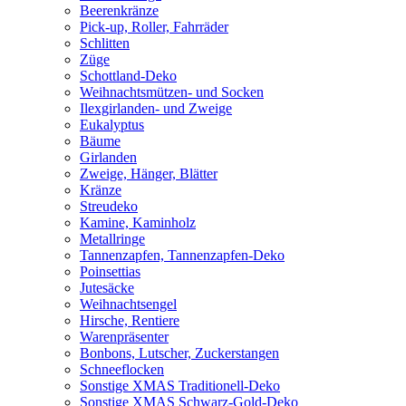
Beerenkränze
Pick-up, Roller, Fahrräder
Schlitten
Züge
Schottland-Deko
Weihnachtsmützen- und Socken
Ilexgirlanden- und Zweige
Eukalyptus
Bäume
Girlanden
Zweige, Hänger, Blätter
Kränze
Streudeko
Kamine, Kaminholz
Metallringe
Tannenzapfen, Tannenzapfen-Deko
Poinsettias
Jutesäcke
Weihnachtsengel
Hirsche, Rentiere
Warenpräsenter
Bonbons, Lutscher, Zuckerstangen
Schneeflocken
Sonstige XMAS Traditionell-Deko
Sonstige XMAS Schwarz-Gold-Deko