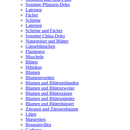
Sonstige Pflanzen-Deko
Laternen
Fächer
Schirme
Laternen
Schirme und Fächer
Sonstige China-Deko
Naturgräser und Blätter
Gänseblümchen
Flamingos
Muscheln
Blüten
Hibiskus
Blumen
Blumenrosetten
Blumen und Blütengirlanden
Blumen und Blütenzweige
Blumen und Blütenzäune
Blumen und Blütenständer
Blumen und Blütenhänger
Zitronen und Zitronenbäume
Lilien
Margeriten
Bougainvillea
Gerberas