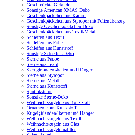
Geschmückte Girlanden
Sonstige American XMAS-Deko
Geschenkpäckchen aus Karton
Geschenkpäckchen aus Styropor mit Folienüberzug
Sonstige Geschenkpäckchen-Deko
Geschenkpäckchen aus Textil/Metall
Schleifen aus Textil
Schleifen aus Folie
Schleifen aus Kunststoff
Sonstige Schleifen-Deko
Sterne aus Pappe
Sterne aus Textil
Sterngirlanden/-ketten und Hänger
Sterne aus Styropor
Sterne aus Metall
Sterne aus Kunststoff
Sputniksterne
Sonstige Sterne-Deko
Weihnachtskugeln aus Kunststoff
Ornamente aus Kunststoff
Kugelgirlanden/-ketten und Hänger
Weihnachtskugeln aus Textil
Weihnachtskugeln aus Glas
Weihnachtskugeln nahtlos
Spiegelkugeln