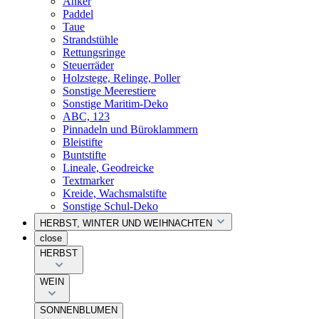
Anker
Paddel
Taue
Strandstühle
Rettungsringe
Steuerräder
Holzstege, Relinge, Poller
Sonstige Meerestiere
Sonstige Maritim-Deko
ABC, 123
Pinnadeln und Büroklammern
Bleistifte
Buntstifte
Lineale, Geodreicke
Textmarker
Kreide, Wachsmalstifte
Sonstige Schul-Deko
HERBST, WINTER UND WEIHNACHTEN
close
HERBST
WEIN
SONNENBLUMEN