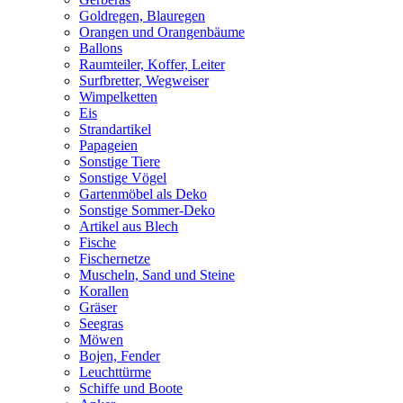
Goldregen, Blauregen
Orangen und Orangenbäume
Ballons
Raumteiler, Koffer, Leiter
Surfbretter, Wegweiser
Wimpelketten
Eis
Strandartikel
Papageien
Sonstige Tiere
Sonstige Vögel
Gartenmöbel als Deko
Sonstige Sommer-Deko
Artikel aus Blech
Fische
Fischernetze
Muscheln, Sand und Steine
Korallen
Gräser
Seegras
Möwen
Bojen, Fender
Leuchttürme
Schiffe und Boote