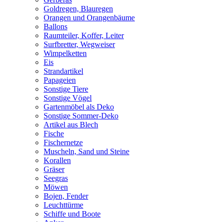
Goldregen, Blauregen
Orangen und Orangenbäume
Ballons
Raumteiler, Koffer, Leiter
Surfbretter, Wegweiser
Wimpelketten
Eis
Strandartikel
Papageien
Sonstige Tiere
Sonstige Vögel
Gartenmöbel als Deko
Sonstige Sommer-Deko
Artikel aus Blech
Fische
Fischernetze
Muscheln, Sand und Steine
Korallen
Gräser
Seegras
Möwen
Bojen, Fender
Leuchttürme
Schiffe und Boote