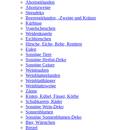
Ahorngirlanden
Ahornzweige
Streudeko
Beerengirlanden, -Zweige und Kränze
Kürbisse
Vogelscheuchen
Weidenkugeln
Eichhörnchen
Hirsche, Elche, Rehe, Rentiere
Eulen
Sonstige Tiere
Sonstige Herbst-Deko
Sonstige Gräser
Weintrauben
Weinblattgirlanden
Weinblatthänger
Weinblattzweige
Zäune
Kisten, Kübel, Fässer, Körbe
Schubkarren, Räder
Sonstige Wein-Deko
Sonnenblumen
Sonstige Sonnenblumen-Deko
Bier, Würstchen
Brezel