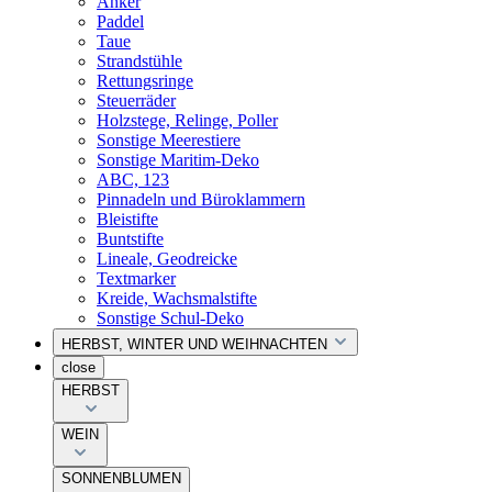
Anker
Paddel
Taue
Strandstühle
Rettungsringe
Steuerräder
Holzstege, Relinge, Poller
Sonstige Meerestiere
Sonstige Maritim-Deko
ABC, 123
Pinnadeln und Büroklammern
Bleistifte
Buntstifte
Lineale, Geodreicke
Textmarker
Kreide, Wachsmalstifte
Sonstige Schul-Deko
HERBST, WINTER UND WEIHNACHTEN
close
HERBST
WEIN
SONNENBLUMEN