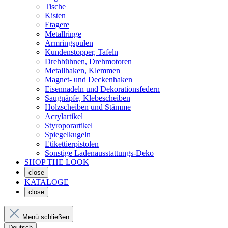
Tische
Kisten
Etagere
Metallringe
Armringspulen
Kundenstopper, Tafeln
Drehbühnen, Drehmotoren
Metallhaken, Klemmen
Magnet- und Deckenhaken
Eisennadeln und Dekorationsfedern
Saugnäpfe, Klebescheiben
Holzscheiben und Stämme
Acrylartikel
Styroporartikel
Spiegelkugeln
Etikettierpistolen
Sonstige Ladenausstattungs-Deko
SHOP THE LOOK
close
KATALOGE
close
Menü schließen
Deutsch