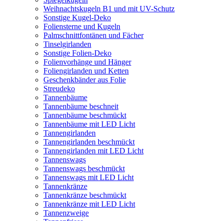
Weihnachtskugeln B1 und mit UV-Schutz
Sonstige Kugel-Deko
Foliensterne und Kugeln
Palmschnittfontänen und Fächer
Tinselgirlanden
Sonstige Folien-Deko
Folienvorhänge und Hänger
Foliengirlanden und Ketten
Geschenkbänder aus Folie
Streudeko
Tannenbäume
Tannenbäume beschneit
Tannenbäume beschmückt
Tannenbäume mit LED Licht
Tannengirlanden
Tannengirlanden beschmückt
Tannengirlanden mit LED Licht
Tannenswags
Tannenswags beschmückt
Tannenswags mit LED Licht
Tannenkränze
Tannenkränze beschmückt
Tannenkränze mit LED Licht
Tannenzweige