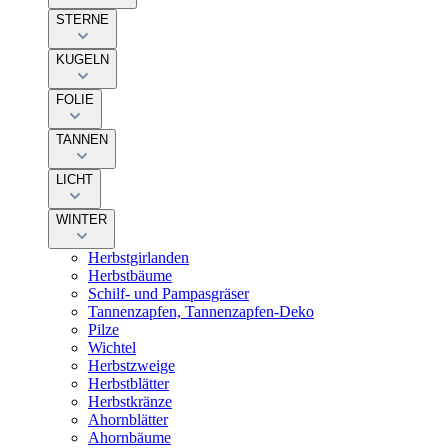
STERNE
KUGELN
FOLIE
TANNEN
LICHT
WINTER
Herbstgirlanden
Herbstbäume
Schilf- und Pampasgräser
Tannenzapfen, Tannenzapfen-Deko
Pilze
Wichtel
Herbstzweige
Herbstblätter
Herbstkränze
Ahornblätter
Ahornbäume