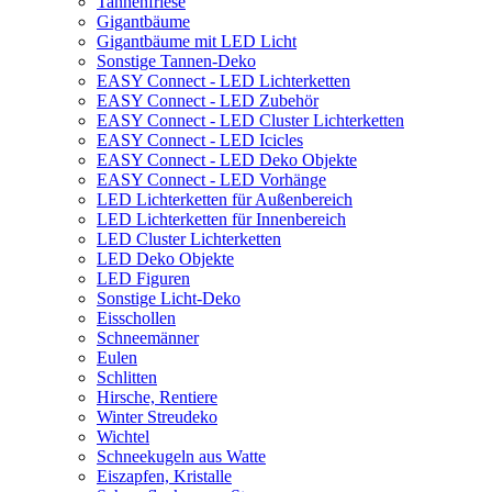
Tannenfriese
Gigantbäume
Gigantbäume mit LED Licht
Sonstige Tannen-Deko
EASY Connect - LED Lichterketten
EASY Connect - LED Zubehör
EASY Connect - LED Cluster Lichterketten
EASY Connect - LED Icicles
EASY Connect - LED Deko Objekte
EASY Connect - LED Vorhänge
LED Lichterketten für Außenbereich
LED Lichterketten für Innenbereich
LED Cluster Lichterketten
LED Deko Objekte
LED Figuren
Sonstige Licht-Deko
Eisschollen
Schneemänner
Eulen
Schlitten
Hirsche, Rentiere
Winter Streudeko
Wichtel
Schneekugeln aus Watte
Eiszapfen, Kristalle