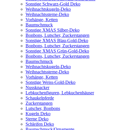
Sonstige Schwarz-Gold Deko
Weihnachtskugeln-Deko
Weihnachtssterne-Deko
Vorhänge, Ketten
Baumschmuck
Sonstige XMAS Silber-Deko
Bonbons, Lutscher, Zuckerstangen
Sonstige XMAS Blau-Gold-Deko
Bonbons, Lutscher, Zuckerstangen
Sonstige XMAS Grün-Gold-Deko
Bonbons, Lutscher, Zuckerstangen
Baumschmuck
Weihnachtskugeln-Deko
Weihnachtssterne-Deko
Vorhänge, Ketten
Sonstige Weiss-Gold-Deko
Nussknacker
Lebkuchenfiguren, Lebkuchenhäuser
Schaukelpferde
Zuckerstangen
Lutscher, Bonbons
Kugeln Deko
Sterne Deko
Schleifen Deko
Baumschmuck/Ornamente