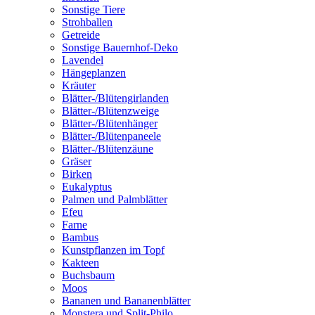
Sonstige Tiere
Strohballen
Getreide
Sonstige Bauernhof-Deko
Lavendel
Hängeplanzen
Kräuter
Blätter-/Blütengirlanden
Blätter-/Blütenzweige
Blätter-/Blütenhänger
Blätter-/Blütenpaneele
Blätter-/Blütenzäune
Gräser
Birken
Eukalyptus
Palmen und Palmblätter
Efeu
Farne
Bambus
Kunstpflanzen im Topf
Kakteen
Buchsbaum
Moos
Bananen und Bananenblätter
Monstera und Split-Philo