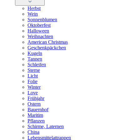
Herbst
Wein
Sonnenblumen
Oktoberfest
Halloween
Weihnachten
American Christmas
Geschenkpäckchen
Kugeln
Tannen
Schleifen
Sterne
Licht
Folie
Winter
Love
Frühjahr
Ostern
Bauernhof
Maritim
Pflanzen
Schirme, Laternen
China
Lebensmittelattrappen