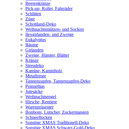
Beerenkränze
Pick-up, Roller, Fahrräder
Schlitten
Züge
Schottland-Deko
Weihnachtsmützen- und Socken
Ilexgirlanden- und Zweige
Eukalyptus
Bäume
Girlanden
Zweige, Hänger, Blätter
Kränze
Streudeko
Kamine, Kaminholz
Metallringe
Tannenzapfen, Tannenzapfen-Deko
Poinsettias
Jutesäcke
Weihnachtsengel
Hirsche, Rentiere
Warenpräsenter
Bonbons, Lutscher, Zuckerstangen
Schneeflocken
Sonstige XMAS Traditionell-Deko
Sonstige XMAS Schwarz-Gold-Deko