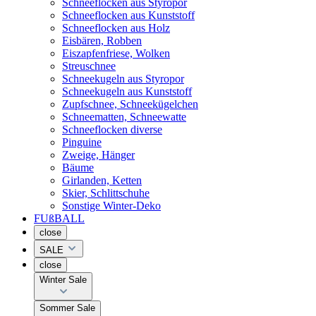
Schneeflocken aus Styropor
Schneeflocken aus Kunststoff
Schneeflocken aus Holz
Eisbären, Robben
Eiszapfenfriese, Wolken
Streuschnee
Schneekugeln aus Styropor
Schneekugeln aus Kunststoff
Zupfschnee, Schneekügelchen
Schneematten, Schneewatte
Schneeflocken diverse
Pinguine
Zweige, Hänger
Bäume
Girlanden, Ketten
Skier, Schlittschuhe
Sonstige Winter-Deko
FUßBALL
close
SALE
close
Winter Sale
Sommer Sale