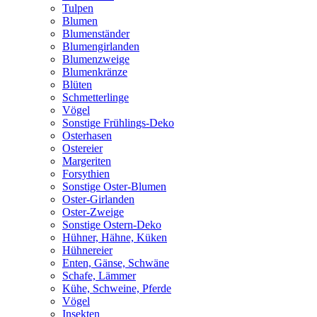
Tulpen
Blumen
Blumenständer
Blumengirlanden
Blumenzweige
Blumenkränze
Blüten
Schmetterlinge
Vögel
Sonstige Frühlings-Deko
Osterhasen
Ostereier
Margeriten
Forsythien
Sonstige Oster-Blumen
Oster-Girlanden
Oster-Zweige
Sonstige Ostern-Deko
Hühner, Hähne, Küken
Hühnereier
Enten, Gänse, Schwäne
Schafe, Lämmer
Kühe, Schweine, Pferde
Vögel
Insekten