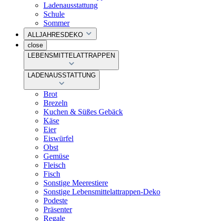
Ladenausstattung
Schule
Sommer
ALLJAHRESDEKO
close
LEBENSMITTELATTRAPPEN
LADENAUSSTATTUNG
Brot
Brezeln
Kuchen & Süßes Gebäck
Käse
Eier
Eiswürfel
Obst
Gemüse
Fleisch
Fisch
Sonstige Meerestiere
Sonstige Lebensmittelattrappen-Deko
Podeste
Präsenter
Regale