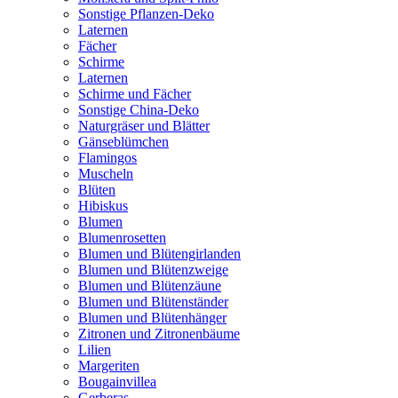
Sonstige Pflanzen-Deko
Laternen
Fächer
Schirme
Laternen
Schirme und Fächer
Sonstige China-Deko
Naturgräser und Blätter
Gänseblümchen
Flamingos
Muscheln
Blüten
Hibiskus
Blumen
Blumenrosetten
Blumen und Blütengirlanden
Blumen und Blütenzweige
Blumen und Blütenzäune
Blumen und Blütenständer
Blumen und Blütenhänger
Zitronen und Zitronenbäume
Lilien
Margeriten
Bougainvillea
Gerberas