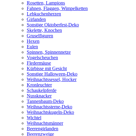
Rosetten, Lampions
Fahnen, Flaggen, Wimpelketten
Lebkuchenherzen
Girlanden
Sonstige Oktoberfest-Deko
Skelette, Knochen
Gruselfiguren
Hexen
Eulen
Spinnen, Spinnennetze
Vogelscheuchen
Fledermäuse
Kürbisse mit Gesicht
Sonstige Halloween-Deko
Weihnachtssessel, Hocker
Kronleuchter
Schaukelpferde
Nussknacker
Tannenbaum-Deko
Weihnachtssterne-Deko
Weihnachtskugeln-Deko
Wichtel
Weihnachtsmänner
Beerengirlanden
Beerenzweige