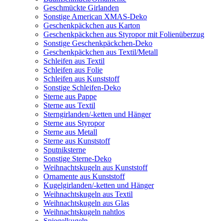
Geschmückte Girlanden
Sonstige American XMAS-Deko
Geschenkpäckchen aus Karton
Geschenkpäckchen aus Styropor mit Folienüberzug
Sonstige Geschenkpäckchen-Deko
Geschenkpäckchen aus Textil/Metall
Schleifen aus Textil
Schleifen aus Folie
Schleifen aus Kunststoff
Sonstige Schleifen-Deko
Sterne aus Pappe
Sterne aus Textil
Sterngirlanden/-ketten und Hänger
Sterne aus Styropor
Sterne aus Metall
Sterne aus Kunststoff
Sputniksterne
Sonstige Sterne-Deko
Weihnachtskugeln aus Kunststoff
Ornamente aus Kunststoff
Kugelgirlanden/-ketten und Hänger
Weihnachtskugeln aus Textil
Weihnachtskugeln aus Glas
Weihnachtskugeln nahtlos
Spiegelkugeln