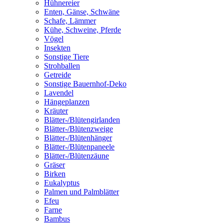
Hühnereier
Enten, Gänse, Schwäne
Schafe, Lämmer
Kühe, Schweine, Pferde
Vögel
Insekten
Sonstige Tiere
Strohballen
Getreide
Sonstige Bauernhof-Deko
Lavendel
Hängeplanzen
Kräuter
Blätter-/Blütengirlanden
Blätter-/Blütenzweige
Blätter-/Blütenhänger
Blätter-/Blütenpaneele
Blätter-/Blütenzäune
Gräser
Birken
Eukalyptus
Palmen und Palmblätter
Efeu
Farne
Bambus