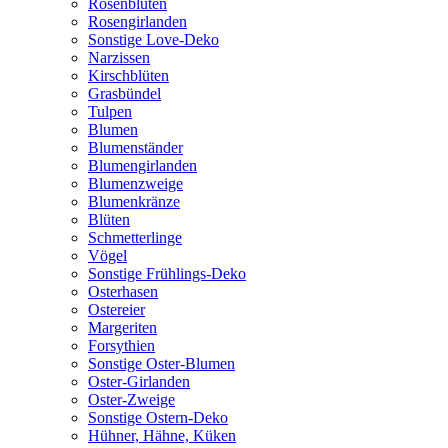
Rosenblüten
Rosengirlanden
Sonstige Love-Deko
Narzissen
Kirschblüten
Grasbündel
Tulpen
Blumen
Blumenständer
Blumengirlanden
Blumenzweige
Blumenkränze
Blüten
Schmetterlinge
Vögel
Sonstige Frühlings-Deko
Osterhasen
Ostereier
Margeriten
Forsythien
Sonstige Oster-Blumen
Oster-Girlanden
Oster-Zweige
Sonstige Ostern-Deko
Hühner, Hähne, Küken