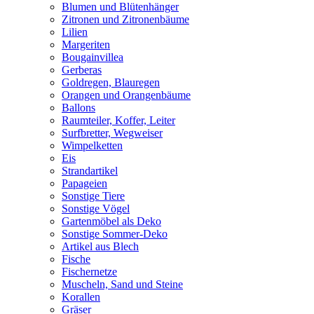
Blumen und Blütenhänger
Zitronen und Zitronenbäume
Lilien
Margeriten
Bougainvillea
Gerberas
Goldregen, Blauregen
Orangen und Orangenbäume
Ballons
Raumteiler, Koffer, Leiter
Surfbretter, Wegweiser
Wimpelketten
Eis
Strandartikel
Papageien
Sonstige Tiere
Sonstige Vögel
Gartenmöbel als Deko
Sonstige Sommer-Deko
Artikel aus Blech
Fische
Fischernetze
Muscheln, Sand und Steine
Korallen
Gräser