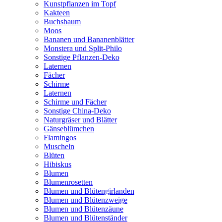
Kunstpflanzen im Topf
Kakteen
Buchsbaum
Moos
Bananen und Bananenblätter
Monstera und Split-Philo
Sonstige Pflanzen-Deko
Laternen
Fächer
Schirme
Laternen
Schirme und Fächer
Sonstige China-Deko
Naturgräser und Blätter
Gänseblümchen
Flamingos
Muscheln
Blüten
Hibiskus
Blumen
Blumenrosetten
Blumen und Blütengirlanden
Blumen und Blütenzweige
Blumen und Blütenzäune
Blumen und Blütenständer