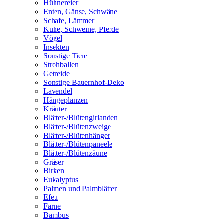
Hühnereier
Enten, Gänse, Schwäne
Schafe, Lämmer
Kühe, Schweine, Pferde
Vögel
Insekten
Sonstige Tiere
Strohballen
Getreide
Sonstige Bauernhof-Deko
Lavendel
Hängeplanzen
Kräuter
Blätter-/Blütengirlanden
Blätter-/Blütenzweige
Blätter-/Blütenhänger
Blätter-/Blütenpaneele
Blätter-/Blütenzäune
Gräser
Birken
Eukalyptus
Palmen und Palmblätter
Efeu
Farne
Bambus