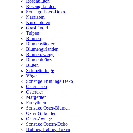
Rosenblüten
Rosengirlanden
Sonstige Love-Deko
Narzissen
Kirschblüten
Grasbündel
Tulpen
Blumen
Blumenständer
Blumengirlanden
Blumenzweige
Blumenkränze
Blüten
Schmetterlinge
Vögel
Sonstige Frühlings-Deko
Osterhasen
Ostereier
Margeriten
Forsythien
Sonstige Oster-Blumen
Oster-Girlanden
Oster-Zweige
Sonstige Ostern-Deko
Hühner, Hähne, Küken