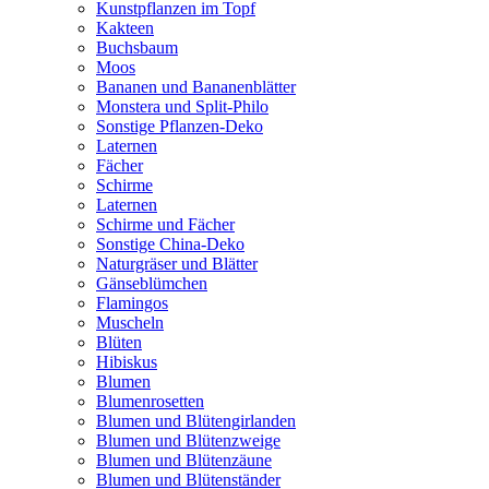
Kunstpflanzen im Topf
Kakteen
Buchsbaum
Moos
Bananen und Bananenblätter
Monstera und Split-Philo
Sonstige Pflanzen-Deko
Laternen
Fächer
Schirme
Laternen
Schirme und Fächer
Sonstige China-Deko
Naturgräser und Blätter
Gänseblümchen
Flamingos
Muscheln
Blüten
Hibiskus
Blumen
Blumenrosetten
Blumen und Blütengirlanden
Blumen und Blütenzweige
Blumen und Blütenzäune
Blumen und Blütenständer