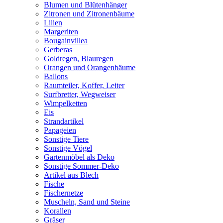
Blumen und Blütenhänger
Zitronen und Zitronenbäume
Lilien
Margeriten
Bougainvillea
Gerberas
Goldregen, Blauregen
Orangen und Orangenbäume
Ballons
Raumteiler, Koffer, Leiter
Surfbretter, Wegweiser
Wimpelketten
Eis
Strandartikel
Papageien
Sonstige Tiere
Sonstige Vögel
Gartenmöbel als Deko
Sonstige Sommer-Deko
Artikel aus Blech
Fische
Fischernetze
Muscheln, Sand und Steine
Korallen
Gräser