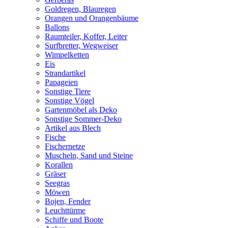
Goldregen, Blauregen
Orangen und Orangenbäume
Ballons
Raumteiler, Koffer, Leiter
Surfbretter, Wegweiser
Wimpelketten
Eis
Strandartikel
Papageien
Sonstige Tiere
Sonstige Vögel
Gartenmöbel als Deko
Sonstige Sommer-Deko
Artikel aus Blech
Fische
Fischernetze
Muscheln, Sand und Steine
Korallen
Gräser
Seegras
Möwen
Bojen, Fender
Leuchttürme
Schiffe und Boote