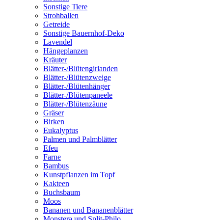
Sonstige Tiere
Strohballen
Getreide
Sonstige Bauernhof-Deko
Lavendel
Hängeplanzen
Kräuter
Blätter-/Blütengirlanden
Blätter-/Blütenzweige
Blätter-/Blütenhänger
Blätter-/Blütenpaneele
Blätter-/Blütenzäune
Gräser
Birken
Eukalyptus
Palmen und Palmblätter
Efeu
Farne
Bambus
Kunstpflanzen im Topf
Kakteen
Buchsbaum
Moos
Bananen und Bananenblätter
Monstera und Split-Philo