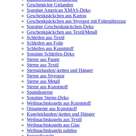
Geschmückte Girlanden
Sonstige American XMAS-Deko
Geschenkpäckchen aus Karton
Geschenkpäckchen aus Styropor mit Folienüberzug
Sonstige Geschenkpäckchen-Deko
Geschenkpäckchen aus Textil/Metall
Schleifen aus Textil
Schleifen aus Folie
Schleifen aus Kunststoff
Sonstige Schleifen-Deko
Sterne aus Pappe
Sterne aus Textil
Sterngirlanden/-ketten und Hänger
Sterne aus Styropor
Sterne aus Metall
Sterne aus Kunststoff
Sputniksterne
Sonstige Sterne-Deko
Weihnachtskugeln aus Kunststoff
Ornamente aus Kunststoff
Kugelgirlanden/-ketten und Hänger
Weihnachtskugeln aus Textil
Weihnachtskugeln aus Glas
Weihnachtskugeln nahtlos
Spiegelkugeln