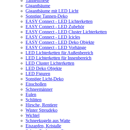
Tannenfriese
Gigantbäume
Gigantbäume mit LED Licht
Sonstige Tannen-Deko
EASY Connect - LED Lichterketten
EASY Connect - LED Zubehör
EASY Connect - LED Cluster Lichterketten
EASY Connect - LED Icicles
EASY Connect - LED Deko Objekte
EASY Connect - LED Vorhänge
LED Lichterketten für Außenbereich
LED Lichterketten für Innenbereich
LED Cluster Lichterketten
LED Deko Objekte
LED Figuren
Sonstige Licht-Deko
Eisschollen
Schneemänner
Eulen
Schlitten
Hirsche, Rentiere
Winter Streudeko
Wichtel
Schneekugeln aus Watte
Eiszapfen, Kristalle