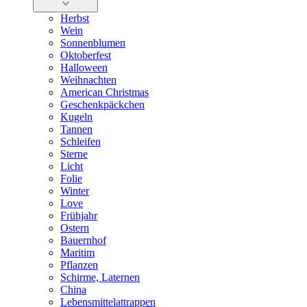
Herbst
Wein
Sonnenblumen
Oktoberfest
Halloween
Weihnachten
American Christmas
Geschenkpäckchen
Kugeln
Tannen
Schleifen
Sterne
Licht
Folie
Winter
Love
Frühjahr
Ostern
Bauernhof
Maritim
Pflanzen
Schirme, Laternen
China
Lebensmittelattrappen