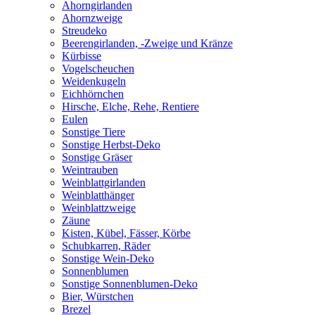
Ahorngirlanden
Ahornzweige
Streudeko
Beerengirlanden, -Zweige und Kränze
Kürbisse
Vogelscheuchen
Weidenkugeln
Eichhörnchen
Hirsche, Elche, Rehe, Rentiere
Eulen
Sonstige Tiere
Sonstige Herbst-Deko
Sonstige Gräser
Weintrauben
Weinblattgirlanden
Weinblatthänger
Weinblattzweige
Zäune
Kisten, Kübel, Fässer, Körbe
Schubkarren, Räder
Sonstige Wein-Deko
Sonnenblumen
Sonstige Sonnenblumen-Deko
Bier, Würstchen
Brezel