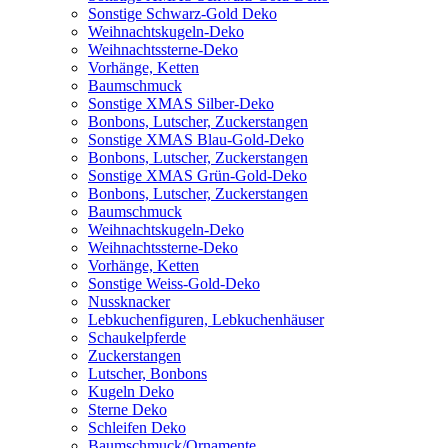
Sonstige Schwarz-Gold Deko
Weihnachtskugeln-Deko
Weihnachtssterne-Deko
Vorhänge, Ketten
Baumschmuck
Sonstige XMAS Silber-Deko
Bonbons, Lutscher, Zuckerstangen
Sonstige XMAS Blau-Gold-Deko
Bonbons, Lutscher, Zuckerstangen
Sonstige XMAS Grün-Gold-Deko
Bonbons, Lutscher, Zuckerstangen
Baumschmuck
Weihnachtskugeln-Deko
Weihnachtssterne-Deko
Vorhänge, Ketten
Sonstige Weiss-Gold-Deko
Nussknacker
Lebkuchenfiguren, Lebkuchenhäuser
Schaukelpferde
Zuckerstangen
Lutscher, Bonbons
Kugeln Deko
Sterne Deko
Schleifen Deko
Baumschmuck/Ornamente