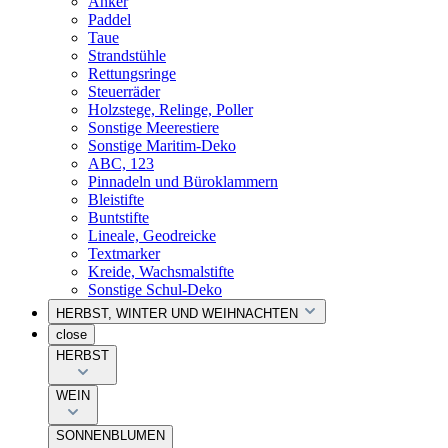
Anker
Paddel
Taue
Strandstühle
Rettungsringe
Steuerräder
Holzstege, Relinge, Poller
Sonstige Meerestiere
Sonstige Maritim-Deko
ABC, 123
Pinnadeln und Büroklammern
Bleistifte
Buntstifte
Lineale, Geodreicke
Textmarker
Kreide, Wachsmalstifte
Sonstige Schul-Deko
HERBST, WINTER UND WEIHNACHTEN
close
HERBST
WEIN
SONNENBLUMEN