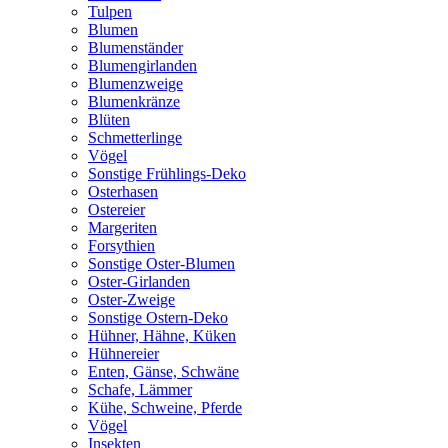
Tulpen
Blumen
Blumenständer
Blumengirlanden
Blumenzweige
Blumenkränze
Blüten
Schmetterlinge
Vögel
Sonstige Frühlings-Deko
Osterhasen
Ostereier
Margeriten
Forsythien
Sonstige Oster-Blumen
Oster-Girlanden
Oster-Zweige
Sonstige Ostern-Deko
Hühner, Hähne, Küken
Hühnereier
Enten, Gänse, Schwäne
Schafe, Lämmer
Kühe, Schweine, Pferde
Vögel
Insekten