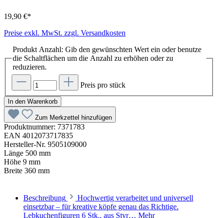
19,90 €*
Preise exkl. MwSt. zzgl. Versandkosten
Produkt Anzahl: Gib den gewünschten Wert ein oder benutze
die Schaltflächen um die Anzahl zu erhöhen oder zu
reduzieren.
Preis pro stück
In den Warenkorb
Zum Merkzettel hinzufügen
Produktnummer:
7371783
EAN
4012073717835
Hersteller-Nr.
9505109000
Länge
500 mm
Höhe
9 mm
Breite
360 mm
Beschreibung
Hochwertig verarbeitet und universell
einsetzbar – für kreative köpfe genau das Richtige.
Lebkuchenfiguren 6 Stk., aus Styr…
Mehr