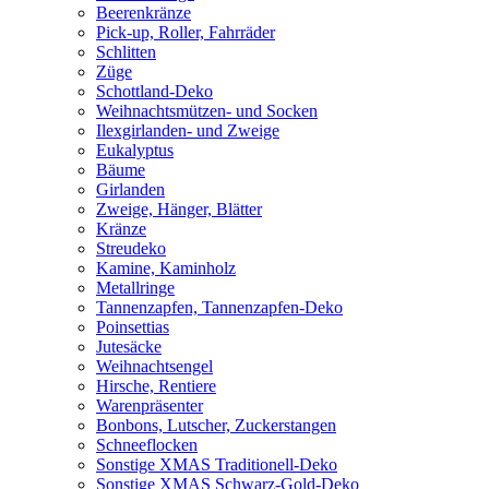
Beerenkränze
Pick-up, Roller, Fahrräder
Schlitten
Züge
Schottland-Deko
Weihnachtsmützen- und Socken
Ilexgirlanden- und Zweige
Eukalyptus
Bäume
Girlanden
Zweige, Hänger, Blätter
Kränze
Streudeko
Kamine, Kaminholz
Metallringe
Tannenzapfen, Tannenzapfen-Deko
Poinsettias
Jutesäcke
Weihnachtsengel
Hirsche, Rentiere
Warenpräsenter
Bonbons, Lutscher, Zuckerstangen
Schneeflocken
Sonstige XMAS Traditionell-Deko
Sonstige XMAS Schwarz-Gold-Deko