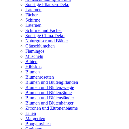
Sonstige Pflanzen-Deko
Laternen
Fächer
Schirme
Laternen
Schirme und Fächer
Sonstige China-Deko
Naturgräser und Blätter
Gänseblümchen
Flamingos
Muscheln
Blüten
Hibiskus
Blumen
Blumenrosetten
Blumen und Blütengirlanden
Blumen und Blütenzweige
Blumen und Blütenzäune
Blumen und Blütenständer
Blumen und Blütenhänger
Zitronen und Zitronenbäume
Lilien
Margeriten
Bougainvillea
Gerberas