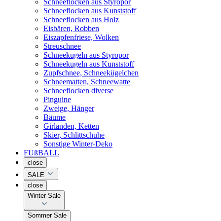
Schneeflocken aus Styropor
Schneeflocken aus Kunststoff
Schneeflocken aus Holz
Eisbären, Robben
Eiszapfenfriese, Wolken
Streuschnee
Schneekugeln aus Styropor
Schneekugeln aus Kunststoff
Zupfschnee, Schneekügelchen
Schneematten, Schneewatte
Schneeflocken diverse
Pinguine
Zweige, Hänger
Bäume
Girlanden, Ketten
Skier, Schlittschuhe
Sonstige Winter-Deko
FUßBALL
close
SALE
close
Winter Sale
Sommer Sale