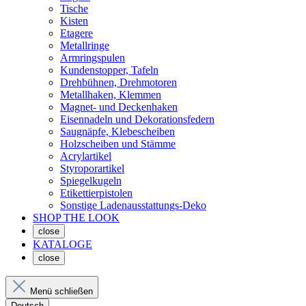
Tische
Kisten
Etagere
Metallringe
Armringspulen
Kundenstopper, Tafeln
Drehbühnen, Drehmotoren
Metallhaken, Klemmen
Magnet- und Deckenhaken
Eisennadeln und Dekorationsfedern
Saugnäpfe, Klebescheiben
Holzscheiben und Stämme
Acrylartikel
Styroporartikel
Spiegelkugeln
Etikettierpistolen
Sonstige Ladenausstattungs-Deko
SHOP THE LOOK
close
KATALOGE
close
Menü schließen
Deutsch