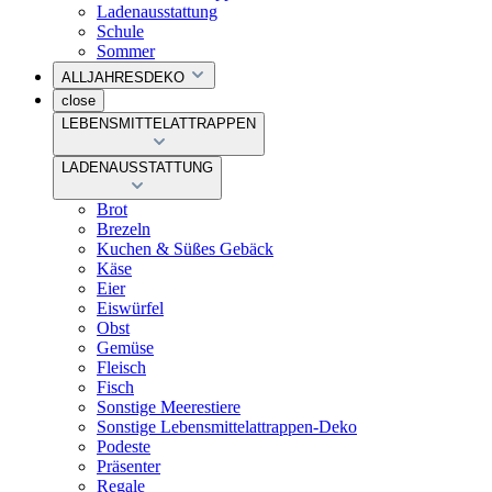
Ladenausstattung
Schule
Sommer
ALLJAHRESDEKO
close
LEBENSMITTELATTRAPPEN
LADENAUSSTATTUNG
Brot
Brezeln
Kuchen & Süßes Gebäck
Käse
Eier
Eiswürfel
Obst
Gemüse
Fleisch
Fisch
Sonstige Meerestiere
Sonstige Lebensmittelattrappen-Deko
Podeste
Präsenter
Regale