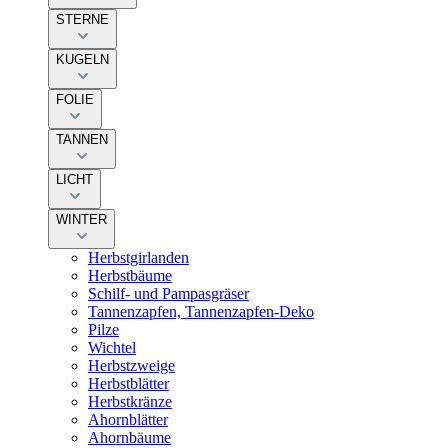
STERNE
KUGELN
FOLIE
TANNEN
LICHT
WINTER
Herbstgirlanden
Herbstbäume
Schilf- und Pampasgräser
Tannenzapfen, Tannenzapfen-Deko
Pilze
Wichtel
Herbstzweige
Herbstblätter
Herbstkränze
Ahornblätter
Ahornbäume