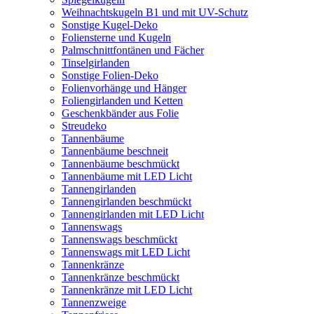
Weihnachtskugeln B1 und mit UV-Schutz
Sonstige Kugel-Deko
Foliensterne und Kugeln
Palmschnittfontänen und Fächer
Tinselgirlanden
Sonstige Folien-Deko
Folienvorhänge und Hänger
Foliengirlanden und Ketten
Geschenkbänder aus Folie
Streudeko
Tannenbäume
Tannenbäume beschneit
Tannenbäume beschmückt
Tannenbäume mit LED Licht
Tannengirlanden
Tannengirlanden beschmückt
Tannengirlanden mit LED Licht
Tannenswags
Tannenswags beschmückt
Tannenswags mit LED Licht
Tannenkränze
Tannenkränze beschmückt
Tannenkränze mit LED Licht
Tannenzweige