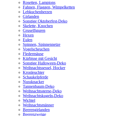
Rosetten, Lampions
Fahnen, Flaggen, Wimpelketten
Lebkuchenherzen
Girlanden
Sonstige Oktoberfest-Deko
Skelette, Knochen
Gruselfiguren
Hexen
Eulen
Spinnen, Spinnennetze
Vogelscheuchen
Fledermäuse
Kürbisse mit Gesicht
Sonstige Halloween-Deko
Weihnachtssessel, Hocker
Kronleuchter
Schaukelpferde
Nussknacker
Tannenbaum-Deko
Weihnachtssterne-Deko
Weihnachtskugeln-Deko
Wichtel
Weihnachtsmänner
Beerengirlanden
Beerenzweige