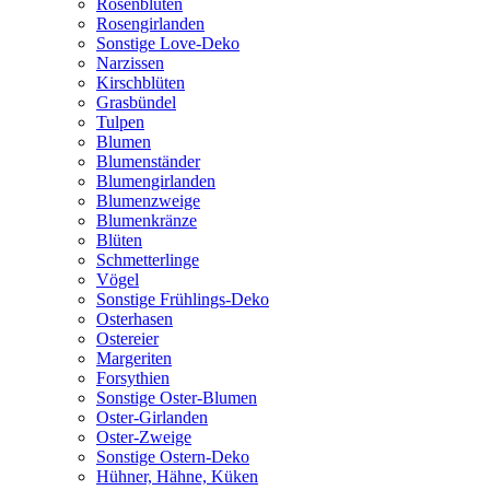
Rosenblüten
Rosengirlanden
Sonstige Love-Deko
Narzissen
Kirschblüten
Grasbündel
Tulpen
Blumen
Blumenständer
Blumengirlanden
Blumenzweige
Blumenkränze
Blüten
Schmetterlinge
Vögel
Sonstige Frühlings-Deko
Osterhasen
Ostereier
Margeriten
Forsythien
Sonstige Oster-Blumen
Oster-Girlanden
Oster-Zweige
Sonstige Ostern-Deko
Hühner, Hähne, Küken