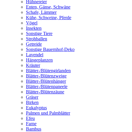
Hühnereier
Enten, Gänse, Schwäne
Schafe, Lämmer
Kühe, Schweine, Pferde
Vögel
Insekten
Sonstige Tiere
Strohballen
Getreide
Sonstige Bauernhof-Deko
Lavendel
Hängeplanzen
Kräuter
Blätter-/Blütengirlanden
Blätter-/Blütenzweige
Blätter-/Blütenhänger
Blätter-/Blütenpaneele
Blätter-/Blütenzäune
Gräser
Birken
Eukalyptus
Palmen und Palmblätter
Efeu
Farne
Bambus