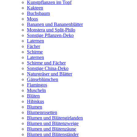
Kunstpflanzen im Topf
Kakteen
Buchsbaum
Moos
Bananen und Bananenblätter
Monstera und Split-Philo
Sonstige Pflanzen-Deko
Laternen
Fächer
Schirme
Laternen
Schirme und Fächer
Sonstige China-Deko
Naturgräser und Blätter
Gänseblümchen
Flamingos
Muscheln
Blüten
Hibiskus
Blumen
Blumenrosetten
Blumen und Blütengirlanden
Blumen und Blütenzweige
Blumen und Blütenzäune
Blumen und Blütenständer