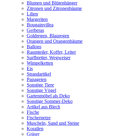
Blumen und Blütenhänger
Zitronen und Zitronenbäume
Lilien
Margeriten
Bougainvillea
Gerberas
Goldregen, Blauregen
Orangen und Orangenbäume
Ballons
Raumteiler, Koffer, Leiter
Surfbretter, Wegweiser
Wimpelketten
Eis
Strandartikel
Papageien
Sonstige Tiere
Sonstige Vögel
Gartenmöbel als Deko
Sonstige Sommer-Deko
Artikel aus Blech
Fische
Fischernetze
Muscheln, Sand und Steine
Korallen
Gräser