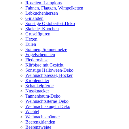
Rosetten, Lampions
Fahnen, Flaggen, Wimpelketten
Lebkuchenherzen
Girlanden
Sonstige Oktoberfest-Deko
Skelette, Knochen
Gruselfiguren
Hexen
Eulen
Spinnen, Spinnennetze
Vogelscheuchen
Fledermäuse
Kürbisse mit Gesicht
Sonstige Halloween-Deko
Weihnachtssessel, Hocker
Kronleuchter
Schaukelpferde
Nussknacker
Tannenbaum-Deko
Weihnachtssterne-Deko
Weihnachtskugeln-Deko
Wichtel
Weihnachtsmänner
Beerengirlanden
Beerenzweige