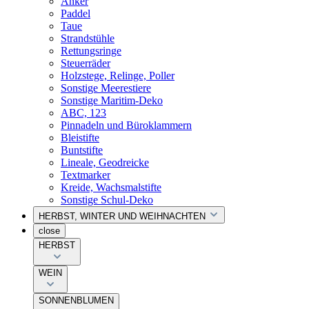
Anker
Paddel
Taue
Strandstühle
Rettungsringe
Steuerräder
Holzstege, Relinge, Poller
Sonstige Meerestiere
Sonstige Maritim-Deko
ABC, 123
Pinnadeln und Büroklammern
Bleistifte
Buntstifte
Lineale, Geodreicke
Textmarker
Kreide, Wachsmalstifte
Sonstige Schul-Deko
HERBST, WINTER UND WEIHNACHTEN
close
HERBST
WEIN
SONNENBLUMEN