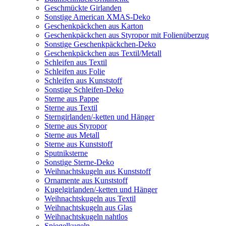
Geschmückte Girlanden
Sonstige American XMAS-Deko
Geschenkpäckchen aus Karton
Geschenkpäckchen aus Styropor mit Folienüberzug
Sonstige Geschenkpäckchen-Deko
Geschenkpäckchen aus Textil/Metall
Schleifen aus Textil
Schleifen aus Folie
Schleifen aus Kunststoff
Sonstige Schleifen-Deko
Sterne aus Pappe
Sterne aus Textil
Sterngirlanden/-ketten und Hänger
Sterne aus Styropor
Sterne aus Metall
Sterne aus Kunststoff
Sputniksterne
Sonstige Sterne-Deko
Weihnachtskugeln aus Kunststoff
Ornamente aus Kunststoff
Kugelgirlanden/-ketten und Hänger
Weihnachtskugeln aus Textil
Weihnachtskugeln aus Glas
Weihnachtskugeln nahtlos
Spiegelkugeln