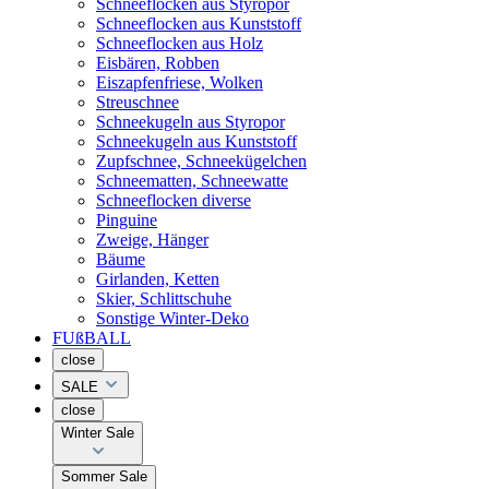
Schneeflocken aus Styropor
Schneeflocken aus Kunststoff
Schneeflocken aus Holz
Eisbären, Robben
Eiszapfenfriese, Wolken
Streuschnee
Schneekugeln aus Styropor
Schneekugeln aus Kunststoff
Zupfschnee, Schneekügelchen
Schneematten, Schneewatte
Schneeflocken diverse
Pinguine
Zweige, Hänger
Bäume
Girlanden, Ketten
Skier, Schlittschuhe
Sonstige Winter-Deko
FUßBALL
close
SALE
close
Winter Sale
Sommer Sale