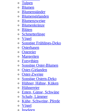
Tulpen
Blumen
Blumenständer
Blumengirlanden
Blumenzweige
Blumenkränze
Blüten
Schmetterlinge
Vögel
Sonstige Frühlings-Deko
Osterhasen
Ostereier
Margeriten
Forsythien
Sonstige Oster-Blumen
Oster-Girlanden
Oster-Zweige
Sonstige Ostern-Deko
Hühner, Hähne, Küken
Hühnereier
Enten, Gänse, Schwäne
Schafe, Lämmer
Kühe, Schweine, Pferde
Vögel
Insekten