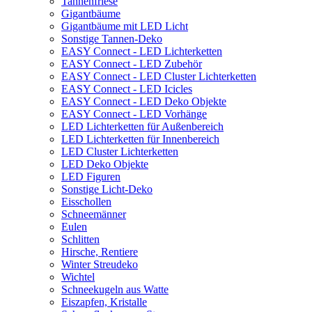
Tannenfriese
Gigantbäume
Gigantbäume mit LED Licht
Sonstige Tannen-Deko
EASY Connect - LED Lichterketten
EASY Connect - LED Zubehör
EASY Connect - LED Cluster Lichterketten
EASY Connect - LED Icicles
EASY Connect - LED Deko Objekte
EASY Connect - LED Vorhänge
LED Lichterketten für Außenbereich
LED Lichterketten für Innenbereich
LED Cluster Lichterketten
LED Deko Objekte
LED Figuren
Sonstige Licht-Deko
Eisschollen
Schneemänner
Eulen
Schlitten
Hirsche, Rentiere
Winter Streudeko
Wichtel
Schneekugeln aus Watte
Eiszapfen, Kristalle