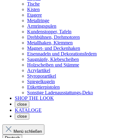
Tische
Kisten
Etagere
Metallringe
Armringspulen
Kundenstopper, Tafeln
Drehbühnen, Drehmotoren
Metallhaken, Klemmen
Magnet- und Deckenhaken
Eisennadeln und Dekorationsfedern
Saugnäpfe, Klebescheiben
Holzscheiben und Stämme
Acrylartikel
Styroporartikel
Spiegelkugeln
Etikettierpistolen
Sonstige Ladenausstattungs-Deko
SHOP THE LOOK
close
KATALOGE
close
Menü schließen
Deutsch