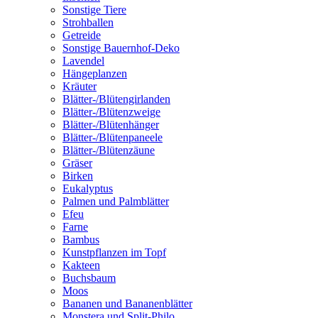
Sonstige Tiere
Strohballen
Getreide
Sonstige Bauernhof-Deko
Lavendel
Hängeplanzen
Kräuter
Blätter-/Blütengirlanden
Blätter-/Blütenzweige
Blätter-/Blütenhänger
Blätter-/Blütenpaneele
Blätter-/Blütenzäune
Gräser
Birken
Eukalyptus
Palmen und Palmblätter
Efeu
Farne
Bambus
Kunstpflanzen im Topf
Kakteen
Buchsbaum
Moos
Bananen und Bananenblätter
Monstera und Split-Philo