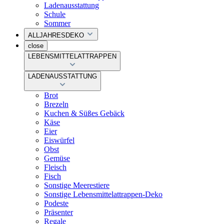
Ladenausstattung
Schule
Sommer
ALLJAHRESDEKO
close
LEBENSMITTELATTRAPPEN
LADENAUSSTATTUNG
Brot
Brezeln
Kuchen & Süßes Gebäck
Käse
Eier
Eiswürfel
Obst
Gemüse
Fleisch
Fisch
Sonstige Meerestiere
Sonstige Lebensmittelattrappen-Deko
Podeste
Präsenter
Regale