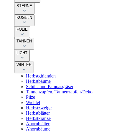
STERNE
KUGELN
FOLIE
TANNEN
LICHT
WINTER
Herbstgirlanden
Herbstbäume
Schilf- und Pampasgräser
Tannenzapfen, Tannenzapfen-Deko
Pilze
Wichtel
Herbstzweige
Herbstblätter
Herbstkränze
Ahornblätter
Ahornbäume