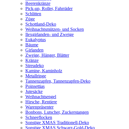
Beerenkränze
Pick-up, Roller, Fahrräder
Schlitten
Züge
Schottland-Deko
Weihnachtsmützen- und Socken
Ilexgirlanden- und Zweige
Eukalyptus
Bäume
Girlanden
Zweige, Hänger, Blätter
Kränze
Streudeko
Kamine, Kaminholz
Metallringe
Tannenzapfen, Tannenzapfen-Deko
Poinsettias
Jutesäcke
Weihnachtsengel
Hirsche, Rentiere
Warenpräsenter
Bonbons, Lutscher, Zuckerstangen
Schneeflocken
Sonstige XMAS Traditionell-Deko
Sonstige XMAS Schwarz-Gold-Deko