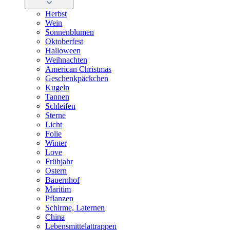
Herbst
Wein
Sonnenblumen
Oktoberfest
Halloween
Weihnachten
American Christmas
Geschenkpäckchen
Kugeln
Tannen
Schleifen
Sterne
Licht
Folie
Winter
Love
Frühjahr
Ostern
Bauernhof
Maritim
Pflanzen
Schirme, Laternen
China
Lebensmittelattrappen