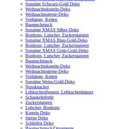
Sonstige Schwarz-Gold Deko
Weihnachtskugeln-Deko
Weihnachtssterne-Deko
Vorhänge, Ketten
Baumschmuck
Sonstige XMAS Silber-Deko
Bonbons, Lutscher, Zuckerstangen
Sonstige XMAS Blau-Gold-Deko
Bonbons, Lutscher, Zuckerstangen
Sonstige XMAS Grün-Gold-Deko
Bonbons, Lutscher, Zuckerstangen
Baumschmuck
Weihnachtskugeln-Deko
Weihnachtssterne-Deko
Vorhänge, Ketten
Sonstige Weiss-Gold-Deko
Nussknacker
Lebkuchenfiguren, Lebkuchenhäuser
Schaukelpferde
Zuckerstangen
Lutscher, Bonbons
Kugeln Deko
Sterne Deko
Schleifen Deko
Baumschmuck/Ornamente