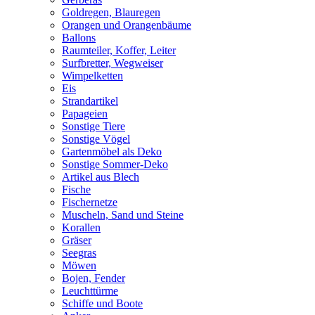
Goldregen, Blauregen
Orangen und Orangenbäume
Ballons
Raumteiler, Koffer, Leiter
Surfbretter, Wegweiser
Wimpelketten
Eis
Strandartikel
Papageien
Sonstige Tiere
Sonstige Vögel
Gartenmöbel als Deko
Sonstige Sommer-Deko
Artikel aus Blech
Fische
Fischernetze
Muscheln, Sand und Steine
Korallen
Gräser
Seegras
Möwen
Bojen, Fender
Leuchttürme
Schiffe und Boote