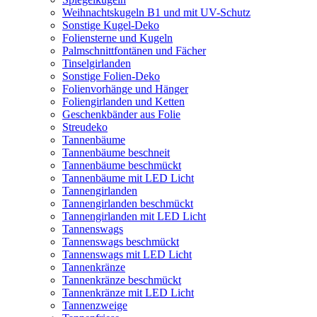
Weihnachtskugeln B1 und mit UV-Schutz
Sonstige Kugel-Deko
Foliensterne und Kugeln
Palmschnittfontänen und Fächer
Tinselgirlanden
Sonstige Folien-Deko
Folienvorhänge und Hänger
Foliengirlanden und Ketten
Geschenkbänder aus Folie
Streudeko
Tannenbäume
Tannenbäume beschneit
Tannenbäume beschmückt
Tannenbäume mit LED Licht
Tannengirlanden
Tannengirlanden beschmückt
Tannengirlanden mit LED Licht
Tannenswags
Tannenswags beschmückt
Tannenswags mit LED Licht
Tannenkränze
Tannenkränze beschmückt
Tannenkränze mit LED Licht
Tannenzweige