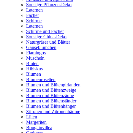
Sonstige Pflanzen-Deko
Laternen
Fächer
Schirme
Laternen
Schirme und Fächer
Sonstige China-Deko
Naturgräser und Blätter
Gänseblümchen
Flamingos
Muscheln
Blüten
Hibiskus
Blumen
Blumenrosetten
Blumen und Blütengirlanden
Blumen und Blütenzweige
Blumen und Blütenzäune
Blumen und Blütenständer
Blumen und Blütenhänger
Zitronen und Zitronenbäume
Lilien
Margeriten
Bougainvillea
Gerberas