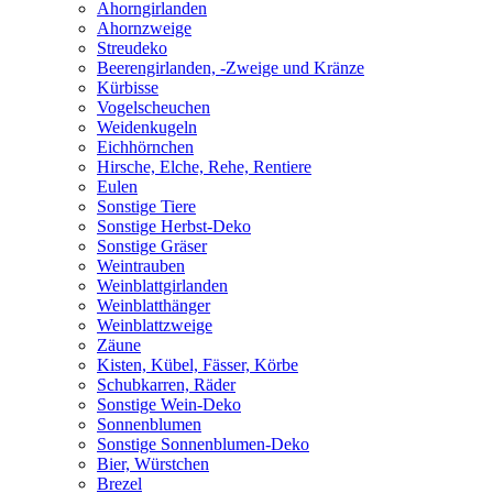
Ahorngirlanden
Ahornzweige
Streudeko
Beerengirlanden, -Zweige und Kränze
Kürbisse
Vogelscheuchen
Weidenkugeln
Eichhörnchen
Hirsche, Elche, Rehe, Rentiere
Eulen
Sonstige Tiere
Sonstige Herbst-Deko
Sonstige Gräser
Weintrauben
Weinblattgirlanden
Weinblatthänger
Weinblattzweige
Zäune
Kisten, Kübel, Fässer, Körbe
Schubkarren, Räder
Sonstige Wein-Deko
Sonnenblumen
Sonstige Sonnenblumen-Deko
Bier, Würstchen
Brezel