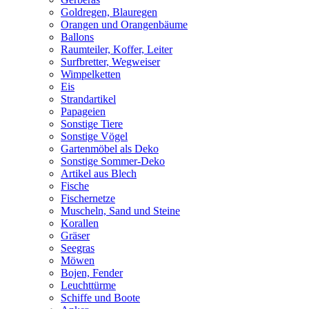
Goldregen, Blauregen
Orangen und Orangenbäume
Ballons
Raumteiler, Koffer, Leiter
Surfbretter, Wegweiser
Wimpelketten
Eis
Strandartikel
Papageien
Sonstige Tiere
Sonstige Vögel
Gartenmöbel als Deko
Sonstige Sommer-Deko
Artikel aus Blech
Fische
Fischernetze
Muscheln, Sand und Steine
Korallen
Gräser
Seegras
Möwen
Bojen, Fender
Leuchttürme
Schiffe und Boote