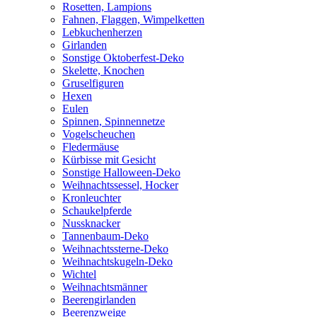
Rosetten, Lampions
Fahnen, Flaggen, Wimpelketten
Lebkuchenherzen
Girlanden
Sonstige Oktoberfest-Deko
Skelette, Knochen
Gruselfiguren
Hexen
Eulen
Spinnen, Spinnennetze
Vogelscheuchen
Fledermäuse
Kürbisse mit Gesicht
Sonstige Halloween-Deko
Weihnachtssessel, Hocker
Kronleuchter
Schaukelpferde
Nussknacker
Tannenbaum-Deko
Weihnachtssterne-Deko
Weihnachtskugeln-Deko
Wichtel
Weihnachtsmänner
Beerengirlanden
Beerenzweige