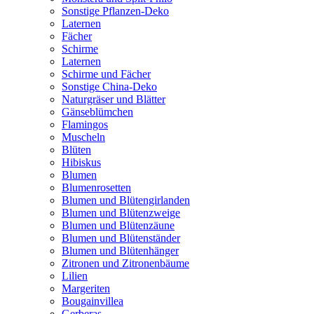
Sonstige Pflanzen-Deko
Laternen
Fächer
Schirme
Laternen
Schirme und Fächer
Sonstige China-Deko
Naturgräser und Blätter
Gänseblümchen
Flamingos
Muscheln
Blüten
Hibiskus
Blumen
Blumenrosetten
Blumen und Blütengirlanden
Blumen und Blütenzweige
Blumen und Blütenzäune
Blumen und Blütenständer
Blumen und Blütenhänger
Zitronen und Zitronenbäume
Lilien
Margeriten
Bougainvillea
Gerberas