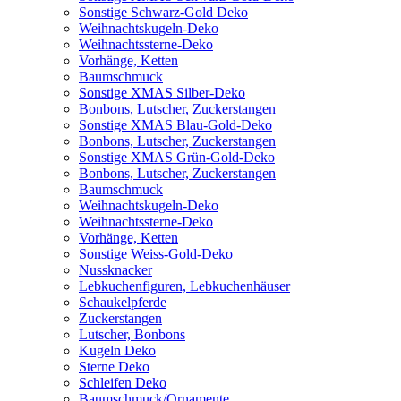
Sonstige Schwarz-Gold Deko
Weihnachtskugeln-Deko
Weihnachtssterne-Deko
Vorhänge, Ketten
Baumschmuck
Sonstige XMAS Silber-Deko
Bonbons, Lutscher, Zuckerstangen
Sonstige XMAS Blau-Gold-Deko
Bonbons, Lutscher, Zuckerstangen
Sonstige XMAS Grün-Gold-Deko
Bonbons, Lutscher, Zuckerstangen
Baumschmuck
Weihnachtskugeln-Deko
Weihnachtssterne-Deko
Vorhänge, Ketten
Sonstige Weiss-Gold-Deko
Nussknacker
Lebkuchenfiguren, Lebkuchenhäuser
Schaukelpferde
Zuckerstangen
Lutscher, Bonbons
Kugeln Deko
Sterne Deko
Schleifen Deko
Baumschmuck/Ornamente