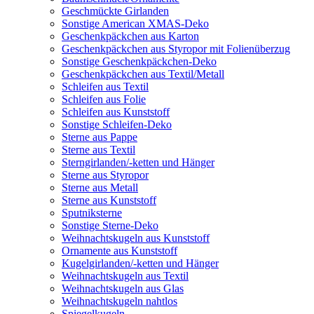
Geschmückte Girlanden
Sonstige American XMAS-Deko
Geschenkpäckchen aus Karton
Geschenkpäckchen aus Styropor mit Folienüberzug
Sonstige Geschenkpäckchen-Deko
Geschenkpäckchen aus Textil/Metall
Schleifen aus Textil
Schleifen aus Folie
Schleifen aus Kunststoff
Sonstige Schleifen-Deko
Sterne aus Pappe
Sterne aus Textil
Sterngirlanden/-ketten und Hänger
Sterne aus Styropor
Sterne aus Metall
Sterne aus Kunststoff
Sputniksterne
Sonstige Sterne-Deko
Weihnachtskugeln aus Kunststoff
Ornamente aus Kunststoff
Kugelgirlanden/-ketten und Hänger
Weihnachtskugeln aus Textil
Weihnachtskugeln aus Glas
Weihnachtskugeln nahtlos
Spiegelkugeln