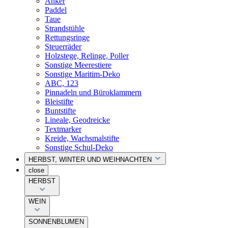
Anker
Paddel
Taue
Strandstühle
Rettungsringe
Steuerräder
Holzstege, Relinge, Poller
Sonstige Meerestiere
Sonstige Maritim-Deko
ABC, 123
Pinnadeln und Büroklammern
Bleistifte
Buntstifte
Lineale, Geodreicke
Textmarker
Kreide, Wachsmalstifte
Sonstige Schul-Deko
HERBST, WINTER UND WEIHNACHTEN
close
HERBST
WEIN
SONNENBLUMEN