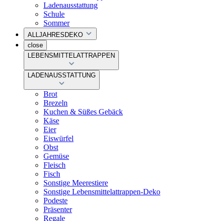
Ladenausstattung
Schule
Sommer
ALLJAHRESDEKO
close
LEBENSMITTELATTRAPPEN
LADENAUSSTATTUNG
Brot
Brezeln
Kuchen & Süßes Gebäck
Käse
Eier
Eiswürfel
Obst
Gemüse
Fleisch
Fisch
Sonstige Meerestiere
Sonstige Lebensmittelattrappen-Deko
Podeste
Präsenter
Regale