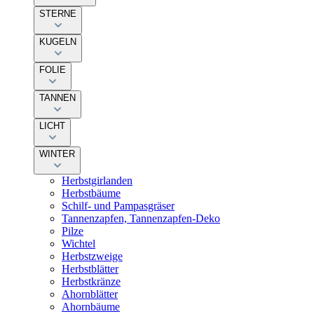
STERNE
KUGELN
FOLIE
TANNEN
LICHT
WINTER
Herbstgirlanden
Herbstbäume
Schilf- und Pampasgräser
Tannenzapfen, Tannenzapfen-Deko
Pilze
Wichtel
Herbstzweige
Herbstblätter
Herbstkränze
Ahornblätter
Ahornbäume