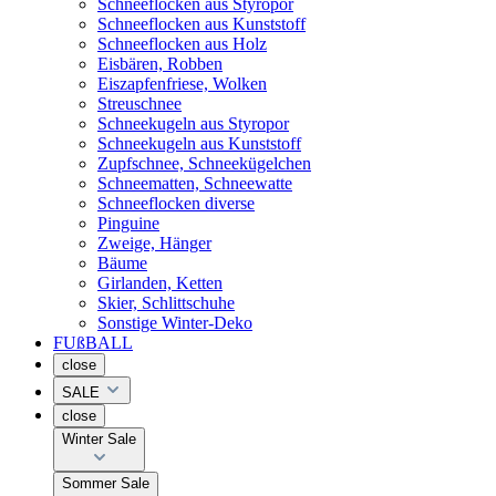
Schneeflocken aus Styropor
Schneeflocken aus Kunststoff
Schneeflocken aus Holz
Eisbären, Robben
Eiszapfenfriese, Wolken
Streuschnee
Schneekugeln aus Styropor
Schneekugeln aus Kunststoff
Zupfschnee, Schneekügelchen
Schneematten, Schneewatte
Schneeflocken diverse
Pinguine
Zweige, Hänger
Bäume
Girlanden, Ketten
Skier, Schlittschuhe
Sonstige Winter-Deko
FUßBALL
close
SALE
close
Winter Sale
Sommer Sale