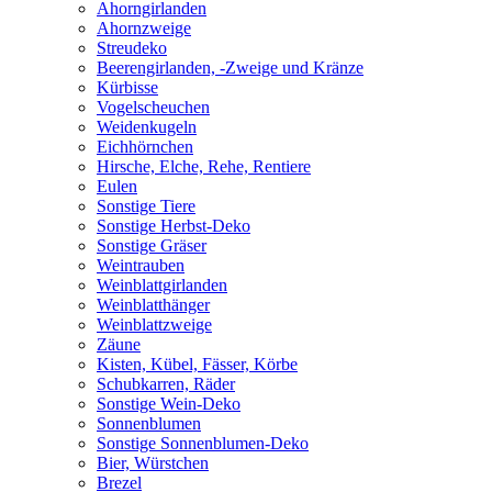
Ahorngirlanden
Ahornzweige
Streudeko
Beerengirlanden, -Zweige und Kränze
Kürbisse
Vogelscheuchen
Weidenkugeln
Eichhörnchen
Hirsche, Elche, Rehe, Rentiere
Eulen
Sonstige Tiere
Sonstige Herbst-Deko
Sonstige Gräser
Weintrauben
Weinblattgirlanden
Weinblatthänger
Weinblattzweige
Zäune
Kisten, Kübel, Fässer, Körbe
Schubkarren, Räder
Sonstige Wein-Deko
Sonnenblumen
Sonstige Sonnenblumen-Deko
Bier, Würstchen
Brezel