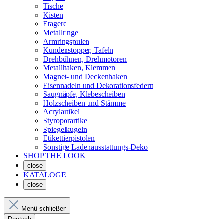
Tische
Kisten
Etagere
Metallringe
Armringspulen
Kundenstopper, Tafeln
Drehbühnen, Drehmotoren
Metallhaken, Klemmen
Magnet- und Deckenhaken
Eisennadeln und Dekorationsfedern
Saugnäpfe, Klebescheiben
Holzscheiben und Stämme
Acrylartikel
Styroporartikel
Spiegelkugeln
Etikettierpistolen
Sonstige Ladenausstattungs-Deko
SHOP THE LOOK
close
KATALOGE
close
Menü schließen
Deutsch