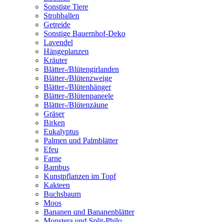
Sonstige Tiere
Strohballen
Getreide
Sonstige Bauernhof-Deko
Lavendel
Hängeplanzen
Kräuter
Blätter-/Blütengirlanden
Blätter-/Blütenzweige
Blätter-/Blütenhänger
Blätter-/Blütenpaneele
Blätter-/Blütenzäune
Gräser
Birken
Eukalyptus
Palmen und Palmblätter
Efeu
Farne
Bambus
Kunstpflanzen im Topf
Kakteen
Buchsbaum
Moos
Bananen und Bananenblätter
Monstera und Split-Philo