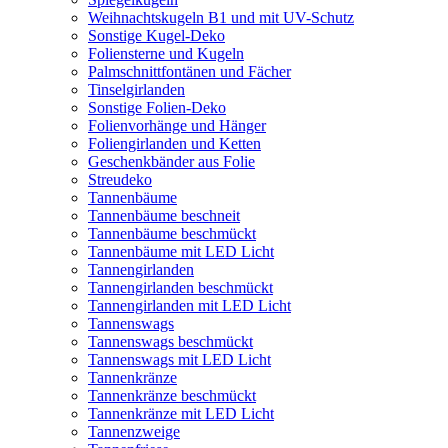
Weihnachtskugeln B1 und mit UV-Schutz
Sonstige Kugel-Deko
Foliensterne und Kugeln
Palmschnittfontänen und Fächer
Tinselgirlanden
Sonstige Folien-Deko
Folienvorhänge und Hänger
Foliengirlanden und Ketten
Geschenkbänder aus Folie
Streudeko
Tannenbäume
Tannenbäume beschneit
Tannenbäume beschmückt
Tannenbäume mit LED Licht
Tannengirlanden
Tannengirlanden beschmückt
Tannengirlanden mit LED Licht
Tannenswags
Tannenswags beschmückt
Tannenswags mit LED Licht
Tannenkränze
Tannenkränze beschmückt
Tannenkränze mit LED Licht
Tannenzweige