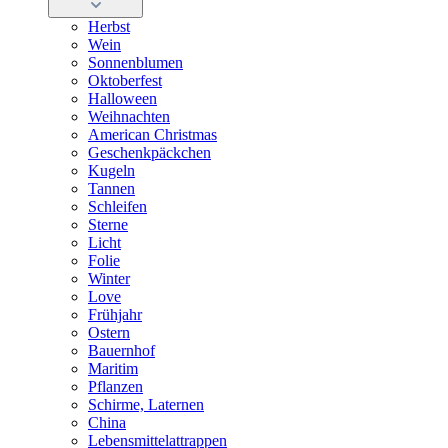
Herbst
Wein
Sonnenblumen
Oktoberfest
Halloween
Weihnachten
American Christmas
Geschenkpäckchen
Kugeln
Tannen
Schleifen
Sterne
Licht
Folie
Winter
Love
Frühjahr
Ostern
Bauernhof
Maritim
Pflanzen
Schirme, Laternen
China
Lebensmittelattrappen