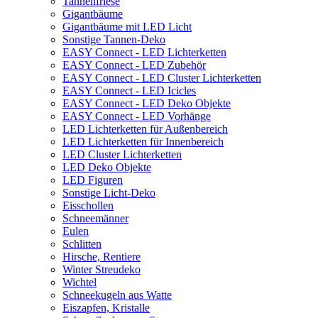
Tannenfriese
Gigantbäume
Gigantbäume mit LED Licht
Sonstige Tannen-Deko
EASY Connect - LED Lichterketten
EASY Connect - LED Zubehör
EASY Connect - LED Cluster Lichterketten
EASY Connect - LED Icicles
EASY Connect - LED Deko Objekte
EASY Connect - LED Vorhänge
LED Lichterketten für Außenbereich
LED Lichterketten für Innenbereich
LED Cluster Lichterketten
LED Deko Objekte
LED Figuren
Sonstige Licht-Deko
Eisschollen
Schneemänner
Eulen
Schlitten
Hirsche, Rentiere
Winter Streudeko
Wichtel
Schneekugeln aus Watte
Eiszapfen, Kristalle