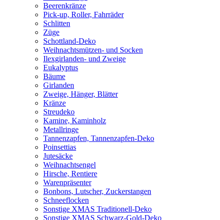
Beerenkränze
Pick-up, Roller, Fahrräder
Schlitten
Züge
Schottland-Deko
Weihnachtsmützen- und Socken
Ilexgirlanden- und Zweige
Eukalyptus
Bäume
Girlanden
Zweige, Hänger, Blätter
Kränze
Streudeko
Kamine, Kaminholz
Metallringe
Tannenzapfen, Tannenzapfen-Deko
Poinsettias
Jutesäcke
Weihnachtsengel
Hirsche, Rentiere
Warenpräsenter
Bonbons, Lutscher, Zuckerstangen
Schneeflocken
Sonstige XMAS Traditionell-Deko
Sonstige XMAS Schwarz-Gold-Deko