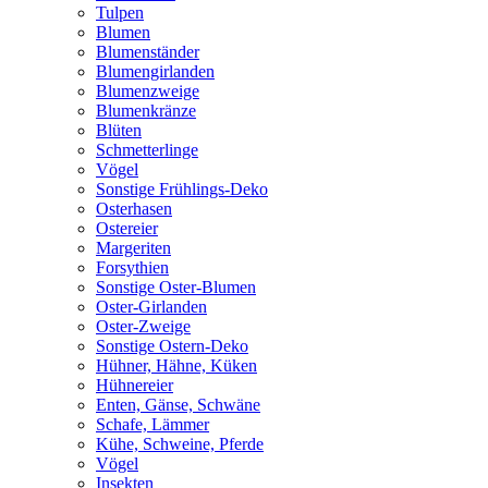
Tulpen
Blumen
Blumenständer
Blumengirlanden
Blumenzweige
Blumenkränze
Blüten
Schmetterlinge
Vögel
Sonstige Frühlings-Deko
Osterhasen
Ostereier
Margeriten
Forsythien
Sonstige Oster-Blumen
Oster-Girlanden
Oster-Zweige
Sonstige Ostern-Deko
Hühner, Hähne, Küken
Hühnereier
Enten, Gänse, Schwäne
Schafe, Lämmer
Kühe, Schweine, Pferde
Vögel
Insekten