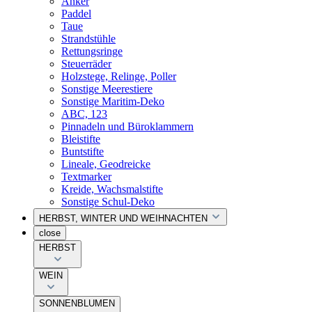
Anker
Paddel
Taue
Strandstühle
Rettungsringe
Steuerräder
Holzstege, Relinge, Poller
Sonstige Meerestiere
Sonstige Maritim-Deko
ABC, 123
Pinnadeln und Büroklammern
Bleistifte
Buntstifte
Lineale, Geodreicke
Textmarker
Kreide, Wachsmalstifte
Sonstige Schul-Deko
HERBST, WINTER UND WEIHNACHTEN
close
HERBST
WEIN
SONNENBLUMEN