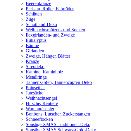
Beerenkränze
Pick-up, Roller, Fahrräder
Schlitten
Züge
Schottland-Deko
Weihnachtsmützen- und Socken
Ilexgirlanden- und Zweige
Eukalyptus
Bäume
Girlanden
Zweige, Hänger, Blätter
Kränze
Streudeko
Kamine, Kaminholz
Metallringe
Tannenzapfen, Tannenzapfen-Deko
Poinsettias
Jutesäcke
Weihnachtsengel
Hirsche, Rentiere
Warenpräsenter
Bonbons, Lutscher, Zuckerstangen
Schneeflocken
Sonstige XMAS Traditionell-Deko
Sonstige XMAS Schwarz-Gold-Deko