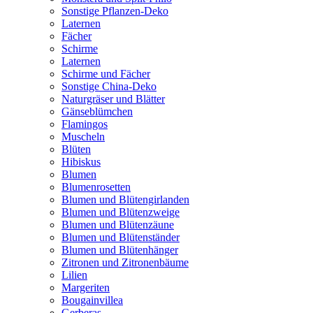
Sonstige Pflanzen-Deko
Laternen
Fächer
Schirme
Laternen
Schirme und Fächer
Sonstige China-Deko
Naturgräser und Blätter
Gänseblümchen
Flamingos
Muscheln
Blüten
Hibiskus
Blumen
Blumenrosetten
Blumen und Blütengirlanden
Blumen und Blütenzweige
Blumen und Blütenzäune
Blumen und Blütenständer
Blumen und Blütenhänger
Zitronen und Zitronenbäume
Lilien
Margeriten
Bougainvillea
Gerberas