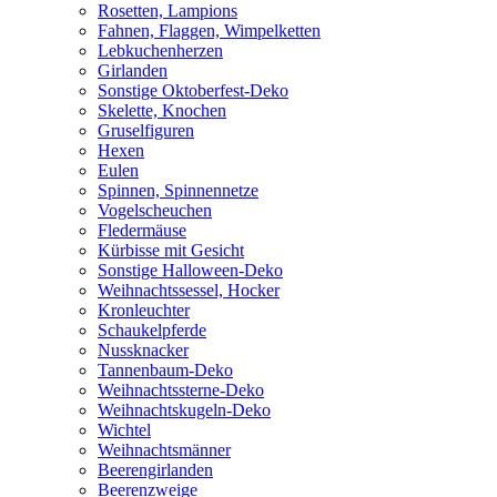
Rosetten, Lampions
Fahnen, Flaggen, Wimpelketten
Lebkuchenherzen
Girlanden
Sonstige Oktoberfest-Deko
Skelette, Knochen
Gruselfiguren
Hexen
Eulen
Spinnen, Spinnennetze
Vogelscheuchen
Fledermäuse
Kürbisse mit Gesicht
Sonstige Halloween-Deko
Weihnachtssessel, Hocker
Kronleuchter
Schaukelpferde
Nussknacker
Tannenbaum-Deko
Weihnachtssterne-Deko
Weihnachtskugeln-Deko
Wichtel
Weihnachtsmänner
Beerengirlanden
Beerenzweige