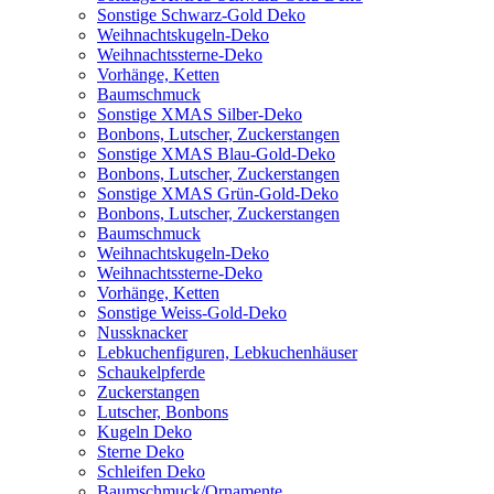
Sonstige Schwarz-Gold Deko
Weihnachtskugeln-Deko
Weihnachtssterne-Deko
Vorhänge, Ketten
Baumschmuck
Sonstige XMAS Silber-Deko
Bonbons, Lutscher, Zuckerstangen
Sonstige XMAS Blau-Gold-Deko
Bonbons, Lutscher, Zuckerstangen
Sonstige XMAS Grün-Gold-Deko
Bonbons, Lutscher, Zuckerstangen
Baumschmuck
Weihnachtskugeln-Deko
Weihnachtssterne-Deko
Vorhänge, Ketten
Sonstige Weiss-Gold-Deko
Nussknacker
Lebkuchenfiguren, Lebkuchenhäuser
Schaukelpferde
Zuckerstangen
Lutscher, Bonbons
Kugeln Deko
Sterne Deko
Schleifen Deko
Baumschmuck/Ornamente