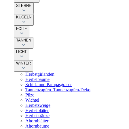
STERNE
KUGELN
FOLIE
TANNEN
LICHT
WINTER
Herbstgirlanden
Herbstbäume
Schilf- und Pampasgräser
Tannenzapfen, Tannenzapfen-Deko
Pilze
Wichtel
Herbstzweige
Herbstblätter
Herbstkränze
Ahornblätter
Ahornbäume