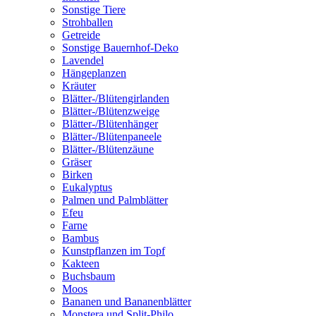
Sonstige Tiere
Strohballen
Getreide
Sonstige Bauernhof-Deko
Lavendel
Hängeplanzen
Kräuter
Blätter-/Blütengirlanden
Blätter-/Blütenzweige
Blätter-/Blütenhänger
Blätter-/Blütenpaneele
Blätter-/Blütenzäune
Gräser
Birken
Eukalyptus
Palmen und Palmblätter
Efeu
Farne
Bambus
Kunstpflanzen im Topf
Kakteen
Buchsbaum
Moos
Bananen und Bananenblätter
Monstera und Split-Philo