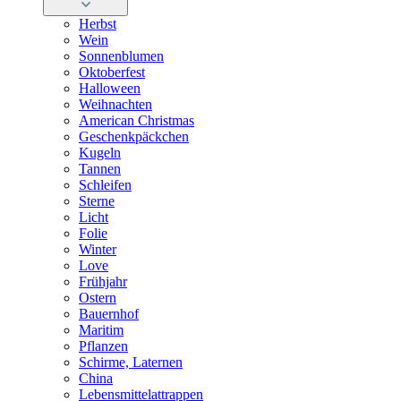
Herbst
Wein
Sonnenblumen
Oktoberfest
Halloween
Weihnachten
American Christmas
Geschenkpäckchen
Kugeln
Tannen
Schleifen
Sterne
Licht
Folie
Winter
Love
Frühjahr
Ostern
Bauernhof
Maritim
Pflanzen
Schirme, Laternen
China
Lebensmittelattrappen