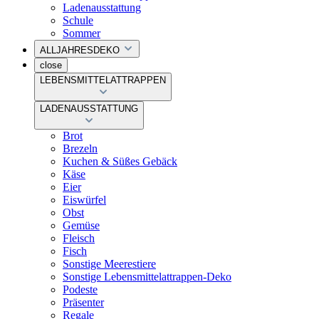
Ladenausstattung
Schule
Sommer
ALLJAHRESDEKO
close
LEBENSMITTELATTRAPPEN
LADENAUSSTATTUNG
Brot
Brezeln
Kuchen & Süßes Gebäck
Käse
Eier
Eiswürfel
Obst
Gemüse
Fleisch
Fisch
Sonstige Meerestiere
Sonstige Lebensmittelattrappen-Deko
Podeste
Präsenter
Regale