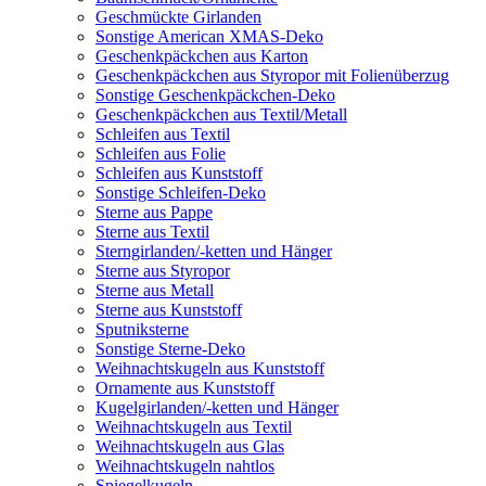
Geschmückte Girlanden
Sonstige American XMAS-Deko
Geschenkpäckchen aus Karton
Geschenkpäckchen aus Styropor mit Folienüberzug
Sonstige Geschenkpäckchen-Deko
Geschenkpäckchen aus Textil/Metall
Schleifen aus Textil
Schleifen aus Folie
Schleifen aus Kunststoff
Sonstige Schleifen-Deko
Sterne aus Pappe
Sterne aus Textil
Sterngirlanden/-ketten und Hänger
Sterne aus Styropor
Sterne aus Metall
Sterne aus Kunststoff
Sputniksterne
Sonstige Sterne-Deko
Weihnachtskugeln aus Kunststoff
Ornamente aus Kunststoff
Kugelgirlanden/-ketten und Hänger
Weihnachtskugeln aus Textil
Weihnachtskugeln aus Glas
Weihnachtskugeln nahtlos
Spiegelkugeln