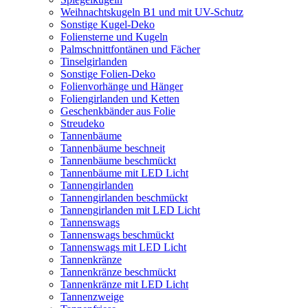
Weihnachtskugeln B1 und mit UV-Schutz
Sonstige Kugel-Deko
Foliensterne und Kugeln
Palmschnittfontänen und Fächer
Tinselgirlanden
Sonstige Folien-Deko
Folienvorhänge und Hänger
Foliengirlanden und Ketten
Geschenkbänder aus Folie
Streudeko
Tannenbäume
Tannenbäume beschneit
Tannenbäume beschmückt
Tannenbäume mit LED Licht
Tannengirlanden
Tannengirlanden beschmückt
Tannengirlanden mit LED Licht
Tannenswags
Tannenswags beschmückt
Tannenswags mit LED Licht
Tannenkränze
Tannenkränze beschmückt
Tannenkränze mit LED Licht
Tannenzweige