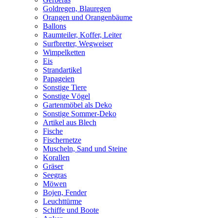
Goldregen, Blauregen
Orangen und Orangenbäume
Ballons
Raumteiler, Koffer, Leiter
Surfbretter, Wegweiser
Wimpelketten
Eis
Strandartikel
Papageien
Sonstige Tiere
Sonstige Vögel
Gartenmöbel als Deko
Sonstige Sommer-Deko
Artikel aus Blech
Fische
Fischernetze
Muscheln, Sand und Steine
Korallen
Gräser
Seegras
Möwen
Bojen, Fender
Leuchttürme
Schiffe und Boote