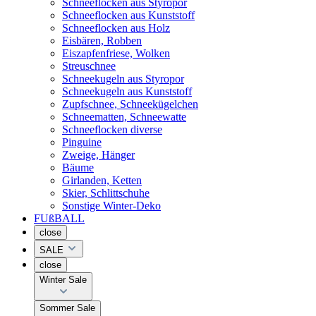
Schneeflocken aus Styropor
Schneeflocken aus Kunststoff
Schneeflocken aus Holz
Eisbären, Robben
Eiszapfenfriese, Wolken
Streuschnee
Schneekugeln aus Styropor
Schneekugeln aus Kunststoff
Zupfschnee, Schneekügelchen
Schneematten, Schneewatte
Schneeflocken diverse
Pinguine
Zweige, Hänger
Bäume
Girlanden, Ketten
Skier, Schlittschuhe
Sonstige Winter-Deko
FUßBALL
close
SALE
close
Winter Sale
Sommer Sale