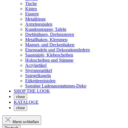
Tische
Kisten
Etagere
Metallringe
Armringspulen
Kundenstopper, Tafeln
Drehbühnen, Drehmotoren
Metallhaken, Klemmen
Magnet- und Deckenhaken
Eisennadeln und Dekorationsfedern
Saugnäpfe, Klebescheiben
Holzscheiben und Stämme
Acrylartikel
Styroporartikel
Spiegelkugeln
Etikettierpistolen
Sonstige Ladenausstattungs-Deko
SHOP THE LOOK
close
KATALOGE
close
Menü schließen
Deutsch