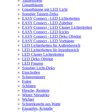
Tannenfriese
Gigantbäume
Gigantbäume mit LED Licht
Sonstige Tannen-Deko
EASY Connect - LED Lichterketten
EASY Connect - LED Zubehör
EASY Connect - LED Cluster Lichterketten
EASY Connect - LED Icicles
EASY Connect - LED Deko Objekte
EASY Connect - LED Vorhänge
LED Lichterketten für Außenbereich
LED Lichterketten für Innenbereich
LED Cluster Lichterketten
LED Deko Objekte
LED Figuren
Sonstige Licht-Deko
Eisschollen
Schneemänner
Eulen
Schlitten
Hirsche, Rentiere
Winter Streudeko
Wichtel
Schneekugeln aus Watte
Eiszapfen, Kristalle