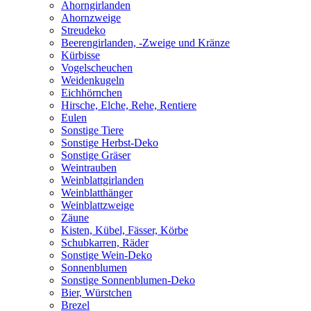
Ahorngirlanden
Ahornzweige
Streudeko
Beerengirlanden, -Zweige und Kränze
Kürbisse
Vogelscheuchen
Weidenkugeln
Eichhörnchen
Hirsche, Elche, Rehe, Rentiere
Eulen
Sonstige Tiere
Sonstige Herbst-Deko
Sonstige Gräser
Weintrauben
Weinblattgirlanden
Weinblatthänger
Weinblattzweige
Zäune
Kisten, Kübel, Fässer, Körbe
Schubkarren, Räder
Sonstige Wein-Deko
Sonnenblumen
Sonstige Sonnenblumen-Deko
Bier, Würstchen
Brezel