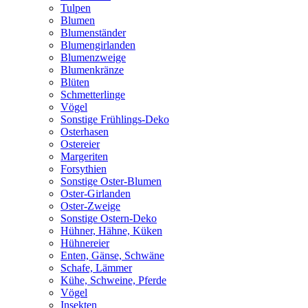
Tulpen
Blumen
Blumenständer
Blumengirlanden
Blumenzweige
Blumenkränze
Blüten
Schmetterlinge
Vögel
Sonstige Frühlings-Deko
Osterhasen
Ostereier
Margeriten
Forsythien
Sonstige Oster-Blumen
Oster-Girlanden
Oster-Zweige
Sonstige Ostern-Deko
Hühner, Hähne, Küken
Hühnereier
Enten, Gänse, Schwäne
Schafe, Lämmer
Kühe, Schweine, Pferde
Vögel
Insekten