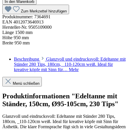
In den Warenkorb
Zum Merkzettel hinzufügen
Produktnummer:
7364691
EAN
4012073646913
Hersteller-Nr.
9505109000
Länge
1500 mm
Höhe
950 mm
Breite
950 mm
Beschreibung
Glanzvoll und eindrucksvoll: Edeltanne mit
Ständer 280 Tips, 180cm, _110-120cm weiß. Ideal für
kreative köpfe mit Sinn für…
Mehr
Menü schließen
Produktinformationen "Edeltanne mit
Ständer, 150cm, Ø95-105cm, 230 Tips"
Glanzvoll und eindrucksvoll: Edeltanne mit Ständer 280 Tips,
180cm, _110-120cm weiß. Ideal für kreative köpfe mit Sinn für
Ästhetik. Die klare Formsprache fügt sich in viele Gestaltungsideen