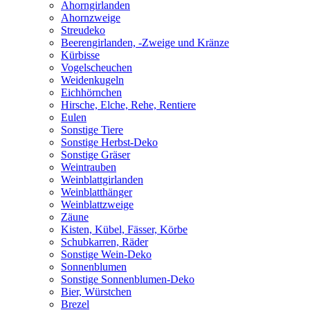
Ahorngirlanden
Ahornzweige
Streudeko
Beerengirlanden, -Zweige und Kränze
Kürbisse
Vogelscheuchen
Weidenkugeln
Eichhörnchen
Hirsche, Elche, Rehe, Rentiere
Eulen
Sonstige Tiere
Sonstige Herbst-Deko
Sonstige Gräser
Weintrauben
Weinblattgirlanden
Weinblatthänger
Weinblattzweige
Zäune
Kisten, Kübel, Fässer, Körbe
Schubkarren, Räder
Sonstige Wein-Deko
Sonnenblumen
Sonstige Sonnenblumen-Deko
Bier, Würstchen
Brezel