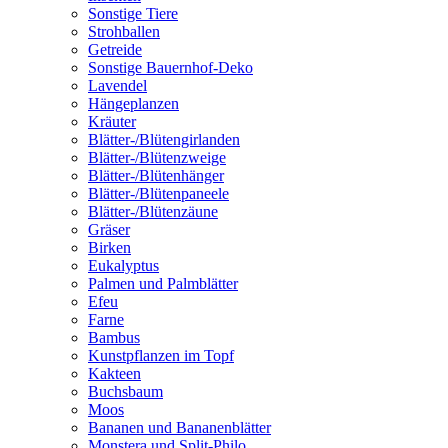
Sonstige Tiere
Strohballen
Getreide
Sonstige Bauernhof-Deko
Lavendel
Hängeplanzen
Kräuter
Blätter-/Blütengirlanden
Blätter-/Blütenzweige
Blätter-/Blütenhänger
Blätter-/Blütenpaneele
Blätter-/Blütenzäune
Gräser
Birken
Eukalyptus
Palmen und Palmblätter
Efeu
Farne
Bambus
Kunstpflanzen im Topf
Kakteen
Buchsbaum
Moos
Bananen und Bananenblätter
Monstera und Split-Philo