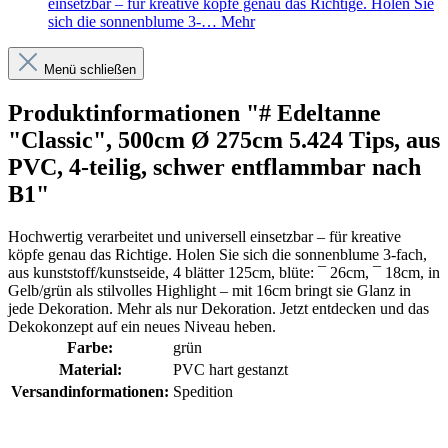
einsetzbar – für kreative köpfe genau das Richtige. Holen Sie
sich die sonnenblume 3-…
Mehr
Menü schließen
Produktinformationen "# Edeltanne
"Classic", 500cm Ø 275cm 5.424 Tips, aus
PVC, 4-teilig, schwer entflammbar nach
B1"
Hochwertig verarbeitet und universell einsetzbar – für kreative
köpfe genau das Richtige. Holen Sie sich die sonnenblume 3-fach,
aus kunststoff/kunstseide, 4 blätter 125cm, blüte: ¯ 26cm, ¯ 18cm, in
Gelb/grün als stilvolles Highlight – mit 16cm bringt sie Glanz in
jede Dekoration. Mehr als nur Dekoration. Jetzt entdecken und das
Dekokonzept auf ein neues Niveau heben.
Farbe:
grün
Material:
PVC hart gestanzt
Versandinformationen:
Spedition