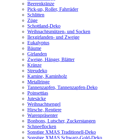
Beerenkränze
Pick-up, Roller, Fahrräder
Schlitten
Züge
Schottland-Deko
Weihnachtsmützen- und Socken
Ilexgirlanden- und Zweige
Eukalyptus
Bäume
Girlanden
Zweige, Hänger, Blätter
Kränze
Streudeko
Kamine, Kaminholz
Metallringe
Tannenzapfen, Tannenzapfen-Deko
Poinsettias
Jutesäcke
Weihnachtsengel
Hirsche, Rentiere
Warenpräsenter
Bonbons, Lutscher, Zuckerstangen
Schneeflocken
Sonstige XMAS Traditionell-Deko
Sonstige XMAS Schwarz-Gold-Deko