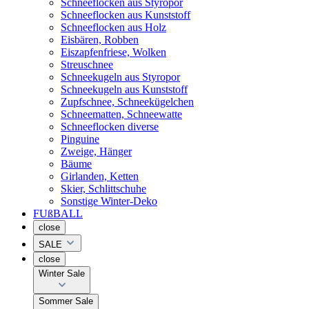
Schneeflocken aus Styropor
Schneeflocken aus Kunststoff
Schneeflocken aus Holz
Eisbären, Robben
Eiszapfenfriese, Wolken
Streuschnee
Schneekugeln aus Styropor
Schneekugeln aus Kunststoff
Zupfschnee, Schneekügelchen
Schneematten, Schneewatte
Schneeflocken diverse
Pinguine
Zweige, Hänger
Bäume
Girlanden, Ketten
Skier, Schlittschuhe
Sonstige Winter-Deko
FUßBALL
close
SALE
close
Winter Sale
Sommer Sale