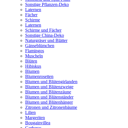
Sonstige Pflanzen-Deko
Laternen
Fächer
Schirme
Laternen
Schirme und Fächer
Sonstige China-Deko
Naturgräser und Blätter
Gänseblümchen
Flamingos
Muscheln
Blüten
Hibiskus
Blumen
Blumenrosetten
Blumen und Blütengirlanden
Blumen und Blütenzweige
Blumen und Blütenzäune
Blumen und Blütenständer
Blumen und Blütenhänger
Zitronen und Zitronenbäume
Lilien
Margeriten
Bougainvillea
Gerberas