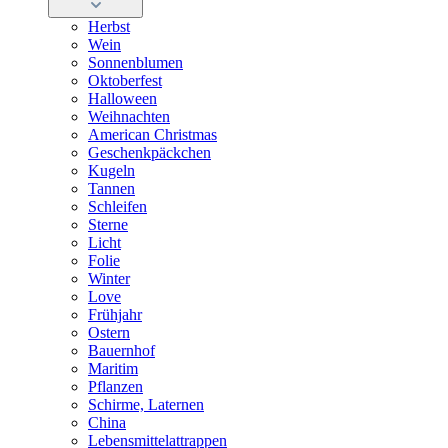
Herbst
Wein
Sonnenblumen
Oktoberfest
Halloween
Weihnachten
American Christmas
Geschenkpäckchen
Kugeln
Tannen
Schleifen
Sterne
Licht
Folie
Winter
Love
Frühjahr
Ostern
Bauernhof
Maritim
Pflanzen
Schirme, Laternen
China
Lebensmittelattrappen