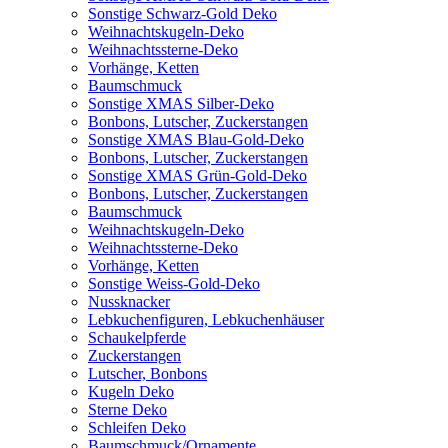
Sonstige Schwarz-Gold Deko
Weihnachtskugeln-Deko
Weihnachtssterne-Deko
Vorhänge, Ketten
Baumschmuck
Sonstige XMAS Silber-Deko
Bonbons, Lutscher, Zuckerstangen
Sonstige XMAS Blau-Gold-Deko
Bonbons, Lutscher, Zuckerstangen
Sonstige XMAS Grün-Gold-Deko
Bonbons, Lutscher, Zuckerstangen
Baumschmuck
Weihnachtskugeln-Deko
Weihnachtssterne-Deko
Vorhänge, Ketten
Sonstige Weiss-Gold-Deko
Nussknacker
Lebkuchenfiguren, Lebkuchenhäuser
Schaukelpferde
Zuckerstangen
Lutscher, Bonbons
Kugeln Deko
Sterne Deko
Schleifen Deko
Baumschmuck/Ornamente