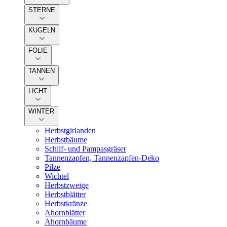
STERNE
KUGELN
FOLIE
TANNEN
LICHT
WINTER
Herbstgirlanden
Herbstbäume
Schilf- und Pampasgräser
Tannenzapfen, Tannenzapfen-Deko
Pilze
Wichtel
Herbstzweige
Herbstblätter
Herbstkränze
Ahornblätter
Ahornbäume