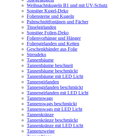
Weihnachtskugeln B1 und mit UV-Schutz
Sonstige Kugel-Deko
Foliensterne und Kugeln
Palmschnittfontänen und Fächer
Tinselgirlanden
Sonstige Folien-Deko
Folienvorhänge und Hänger
Foliengirlanden und Ketten
Geschenkbänder aus Folie
Streudeko
Tannenbäume
Tannenbäume beschneit
Tannenbäume beschmückt
Tannenbäume mit LED Licht
Tannengirlanden
Tannengirlanden beschmückt
Tannengirlanden mit LED Licht
Tannenswags
Tannenswags beschmückt
Tannenswags mit LED Licht
Tannenkränze
Tannenkränze beschmückt
Tannenkränze mit LED Licht
Tannenzweige