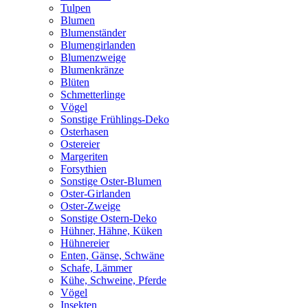
Tulpen
Blumen
Blumenständer
Blumengirlanden
Blumenzweige
Blumenkränze
Blüten
Schmetterlinge
Vögel
Sonstige Frühlings-Deko
Osterhasen
Ostereier
Margeriten
Forsythien
Sonstige Oster-Blumen
Oster-Girlanden
Oster-Zweige
Sonstige Ostern-Deko
Hühner, Hähne, Küken
Hühnereier
Enten, Gänse, Schwäne
Schafe, Lämmer
Kühe, Schweine, Pferde
Vögel
Insekten