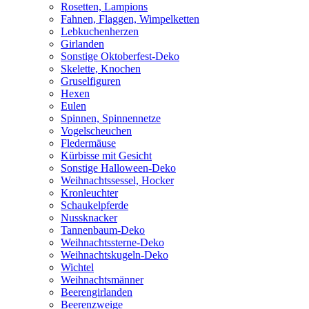
Rosetten, Lampions
Fahnen, Flaggen, Wimpelketten
Lebkuchenherzen
Girlanden
Sonstige Oktoberfest-Deko
Skelette, Knochen
Gruselfiguren
Hexen
Eulen
Spinnen, Spinnennetze
Vogelscheuchen
Fledermäuse
Kürbisse mit Gesicht
Sonstige Halloween-Deko
Weihnachtssessel, Hocker
Kronleuchter
Schaukelpferde
Nussknacker
Tannenbaum-Deko
Weihnachtssterne-Deko
Weihnachtskugeln-Deko
Wichtel
Weihnachtsmänner
Beerengirlanden
Beerenzweige