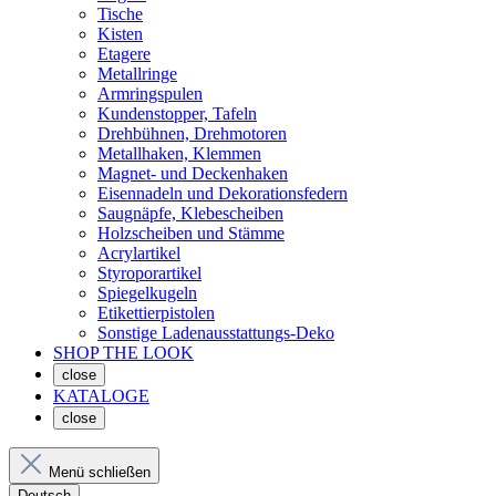
Tische
Kisten
Etagere
Metallringe
Armringspulen
Kundenstopper, Tafeln
Drehbühnen, Drehmotoren
Metallhaken, Klemmen
Magnet- und Deckenhaken
Eisennadeln und Dekorationsfedern
Saugnäpfe, Klebescheiben
Holzscheiben und Stämme
Acrylartikel
Styroporartikel
Spiegelkugeln
Etikettierpistolen
Sonstige Ladenausstattungs-Deko
SHOP THE LOOK
close
KATALOGE
close
Menü schließen
Deutsch