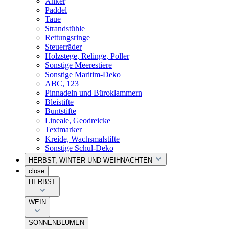
Anker
Paddel
Taue
Strandstühle
Rettungsringe
Steuerräder
Holzstege, Relinge, Poller
Sonstige Meerestiere
Sonstige Maritim-Deko
ABC, 123
Pinnadeln und Büroklammern
Bleistifte
Buntstifte
Lineale, Geodreicke
Textmarker
Kreide, Wachsmalstifte
Sonstige Schul-Deko
HERBST, WINTER UND WEIHNACHTEN
close
HERBST
WEIN
SONNENBLUMEN