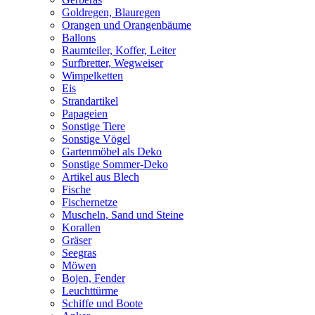
Goldregen, Blauregen
Orangen und Orangenbäume
Ballons
Raumteiler, Koffer, Leiter
Surfbretter, Wegweiser
Wimpelketten
Eis
Strandartikel
Papageien
Sonstige Tiere
Sonstige Vögel
Gartenmöbel als Deko
Sonstige Sommer-Deko
Artikel aus Blech
Fische
Fischernetze
Muscheln, Sand und Steine
Korallen
Gräser
Seegras
Möwen
Bojen, Fender
Leuchttürme
Schiffe und Boote