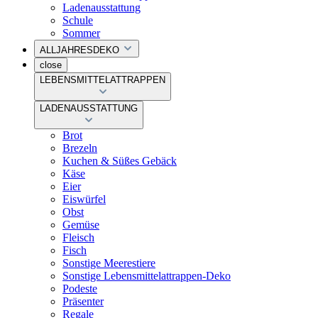
Ladenausstattung
Schule
Sommer
ALLJAHRESDEKO
close
LEBENSMITTELATTRAPPEN
LADENAUSSTATTUNG
Brot
Brezeln
Kuchen & Süßes Gebäck
Käse
Eier
Eiswürfel
Obst
Gemüse
Fleisch
Fisch
Sonstige Meerestiere
Sonstige Lebensmittelattrappen-Deko
Podeste
Präsenter
Regale