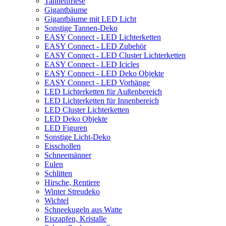
Tannenfriese
Gigantbäume
Gigantbäume mit LED Licht
Sonstige Tannen-Deko
EASY Connect - LED Lichterketten
EASY Connect - LED Zubehör
EASY Connect - LED Cluster Lichterketten
EASY Connect - LED Icicles
EASY Connect - LED Deko Objekte
EASY Connect - LED Vorhänge
LED Lichterketten für Außenbereich
LED Lichterketten für Innenbereich
LED Cluster Lichterketten
LED Deko Objekte
LED Figuren
Sonstige Licht-Deko
Eisschollen
Schneemänner
Eulen
Schlitten
Hirsche, Rentiere
Winter Streudeko
Wichtel
Schneekugeln aus Watte
Eiszapfen, Kristalle