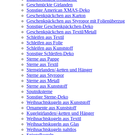
Geschmückte Girlanden
Sonstige American XMAS-Deko
Geschenkpäckchen aus Karton
Geschenkpäckchen aus Styropor mit Folienüberzug
Sonstige Geschenkpäckchen-Deko
Geschenkpäckchen aus Textil/Metall
Schleifen aus Textil
Schleifen aus Folie
Schleifen aus Kunststoff
Sonstige Schleifen-Deko
Sterne aus Pappe
Sterne aus Textil
Sterngirlanden/-ketten und Hänger
Sterne aus Styropor
Sterne aus Metall
Sterne aus Kunststoff
Sputniksterne
Sonstige Sterne-Deko
Weihnachtskugeln aus Kunststoff
Ornamente aus Kunststoff
Kugelgirlanden/-ketten und Hänger
Weihnachtskugeln aus Textil
Weihnachtskugeln aus Glas
Weihnachtskugeln nahtlos
Spiegelkugeln