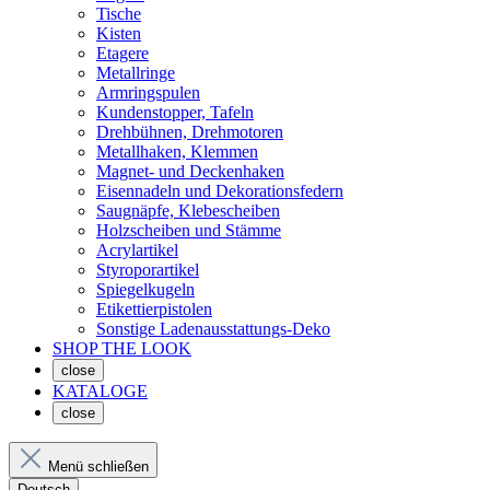
Tische
Kisten
Etagere
Metallringe
Armringspulen
Kundenstopper, Tafeln
Drehbühnen, Drehmotoren
Metallhaken, Klemmen
Magnet- und Deckenhaken
Eisennadeln und Dekorationsfedern
Saugnäpfe, Klebescheiben
Holzscheiben und Stämme
Acrylartikel
Styroporartikel
Spiegelkugeln
Etikettierpistolen
Sonstige Ladenausstattungs-Deko
SHOP THE LOOK
close
KATALOGE
close
Menü schließen
Deutsch