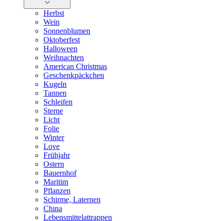
Herbst
Wein
Sonnenblumen
Oktoberfest
Halloween
Weihnachten
American Christmas
Geschenkpäckchen
Kugeln
Tannen
Schleifen
Sterne
Licht
Folie
Winter
Love
Frühjahr
Ostern
Bauernhof
Maritim
Pflanzen
Schirme, Laternen
China
Lebensmittelattrappen