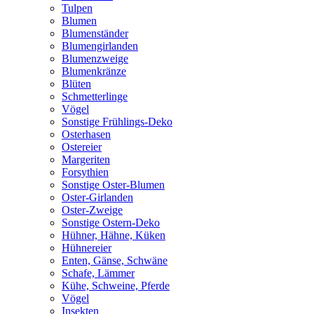
Tulpen
Blumen
Blumenständer
Blumengirlanden
Blumenzweige
Blumenkränze
Blüten
Schmetterlinge
Vögel
Sonstige Frühlings-Deko
Osterhasen
Ostereier
Margeriten
Forsythien
Sonstige Oster-Blumen
Oster-Girlanden
Oster-Zweige
Sonstige Ostern-Deko
Hühner, Hähne, Küken
Hühnereier
Enten, Gänse, Schwäne
Schafe, Lämmer
Kühe, Schweine, Pferde
Vögel
Insekten