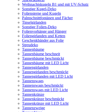
Weihnachtskugeln B1 und mit UV-Schutz
Sonstige Kugel-Deko
Foliensterne und Kugeln
Palmschnittfontänen und Fächer
Tinselgirlanden
Sonstige Folien-Deko
Folienvorhänge und Hänger
Foliengirlanden und Ketten
Geschenkbänder aus Folie
Streudeko
Tannenbäume
Tannenbäume beschneit
Tannenbäume beschmückt
Tannenbäume mit LED Licht
Tannengirlanden
Tannengirlanden beschmückt
Tannengirlanden mit LED Licht
Tannenswags
Tannenswags beschmückt
Tannenswags mit LED Licht
Tannenkränze
Tannenkränze beschmückt
Tannenkränze mit LED Licht
Tannenzweige