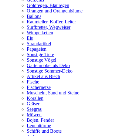
Goldregen, Blauregen
Orangen und Orangenbäume
Ballons
Raumteiler, Koffer, Leiter
Surfbretter, Wegweiser
Wimpelketten
Eis
Strandartikel
Papageien
Sonstige Tiere
Sonstige Vögel
Gartenmöbel als Deko
Sonstige Sommer-Deko
Artikel aus Blech
Fische
Fischernetze
Muscheln, Sand und Steine
Korallen
Gräser
Seegras
Möwen
Bojen, Fender
Leuchttürme
Schiffe und Boote