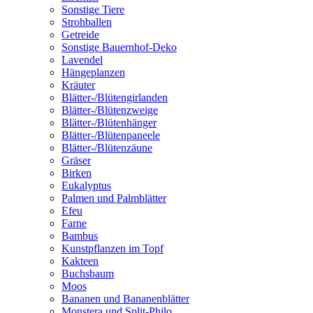
Sonstige Tiere
Strohballen
Getreide
Sonstige Bauernhof-Deko
Lavendel
Hängeplanzen
Kräuter
Blätter-/Blütengirlanden
Blätter-/Blütenzweige
Blätter-/Blütenhänger
Blätter-/Blütenpaneele
Blätter-/Blütenzäune
Gräser
Birken
Eukalyptus
Palmen und Palmblätter
Efeu
Farne
Bambus
Kunstpflanzen im Topf
Kakteen
Buchsbaum
Moos
Bananen und Bananenblätter
Monstera und Split-Philo