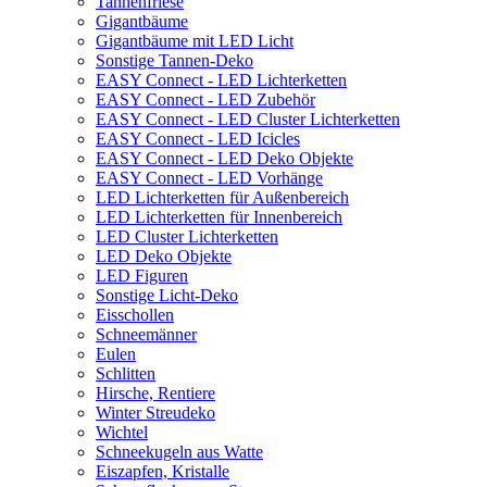
Tannenfriese
Gigantbäume
Gigantbäume mit LED Licht
Sonstige Tannen-Deko
EASY Connect - LED Lichterketten
EASY Connect - LED Zubehör
EASY Connect - LED Cluster Lichterketten
EASY Connect - LED Icicles
EASY Connect - LED Deko Objekte
EASY Connect - LED Vorhänge
LED Lichterketten für Außenbereich
LED Lichterketten für Innenbereich
LED Cluster Lichterketten
LED Deko Objekte
LED Figuren
Sonstige Licht-Deko
Eisschollen
Schneemänner
Eulen
Schlitten
Hirsche, Rentiere
Winter Streudeko
Wichtel
Schneekugeln aus Watte
Eiszapfen, Kristalle