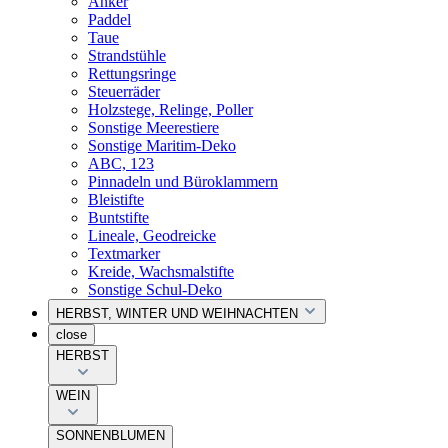
Anker
Paddel
Taue
Strandstühle
Rettungsringe
Steuerräder
Holzstege, Relinge, Poller
Sonstige Meerestiere
Sonstige Maritim-Deko
ABC, 123
Pinnadeln und Büroklammern
Bleistifte
Buntstifte
Lineale, Geodreicke
Textmarker
Kreide, Wachsmalstifte
Sonstige Schul-Deko
HERBST, WINTER UND WEIHNACHTEN
close
HERBST
WEIN
SONNENBLUMEN