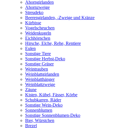
Ahorngirlanden
Ahornzweige
Streudeko
Beerengirlanden, -Zweige und Kränze
Kürbisse
Vogelscheuchen
Weidenkugeln
Eichhörnchen
Hirsche, Elche, Rehe, Rentiere
Eulen
Sonstige Tiere
Sonstige Herbst-Deko
Sonstige Gräser
Weintrauben
Weinblattgirlanden
Weinblatthänger
Weinblattzweige
Zäune
Kisten, Kübel, Fässer, Körbe
Schubkarren, Räder
Sonstige Wein-Deko
Sonnenblumen
Sonstige Sonnenblumen-Deko
Bier, Würstchen
Brezel