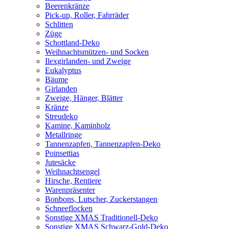
Beerenkränze
Pick-up, Roller, Fahrräder
Schlitten
Züge
Schottland-Deko
Weihnachtsmützen- und Socken
Ilexgirlanden- und Zweige
Eukalyptus
Bäume
Girlanden
Zweige, Hänger, Blätter
Kränze
Streudeko
Kamine, Kaminholz
Metallringe
Tannenzapfen, Tannenzapfen-Deko
Poinsettias
Jutesäcke
Weihnachtsengel
Hirsche, Rentiere
Warenpräsenter
Bonbons, Lutscher, Zuckerstangen
Schneeflocken
Sonstige XMAS Traditionell-Deko
Sonstige XMAS Schwarz-Gold-Deko