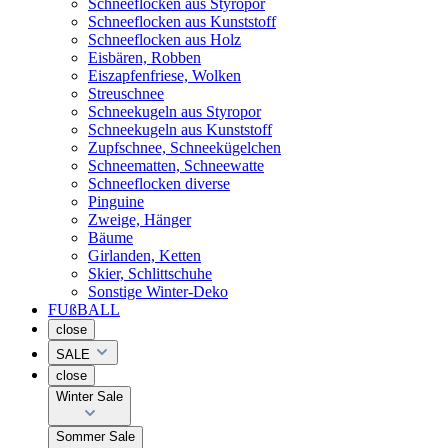
Schneeflocken aus Styropor
Schneeflocken aus Kunststoff
Schneeflocken aus Holz
Eisbären, Robben
Eiszapfenfriese, Wolken
Streuschnee
Schneekugeln aus Styropor
Schneekugeln aus Kunststoff
Zupfschnee, Schneekügelchen
Schneematten, Schneewatte
Schneeflocken diverse
Pinguine
Zweige, Hänger
Bäume
Girlanden, Ketten
Skier, Schlittschuhe
Sonstige Winter-Deko
FUßBALL
close
SALE
close
Winter Sale
Sommer Sale