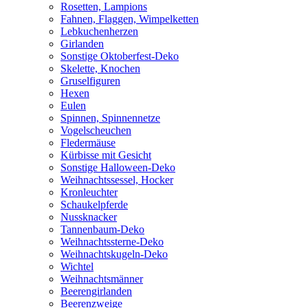
Rosetten, Lampions
Fahnen, Flaggen, Wimpelketten
Lebkuchenherzen
Girlanden
Sonstige Oktoberfest-Deko
Skelette, Knochen
Gruselfiguren
Hexen
Eulen
Spinnen, Spinnennetze
Vogelscheuchen
Fledermäuse
Kürbisse mit Gesicht
Sonstige Halloween-Deko
Weihnachtssessel, Hocker
Kronleuchter
Schaukelpferde
Nussknacker
Tannenbaum-Deko
Weihnachtssterne-Deko
Weihnachtskugeln-Deko
Wichtel
Weihnachtsmänner
Beerengirlanden
Beerenzweige