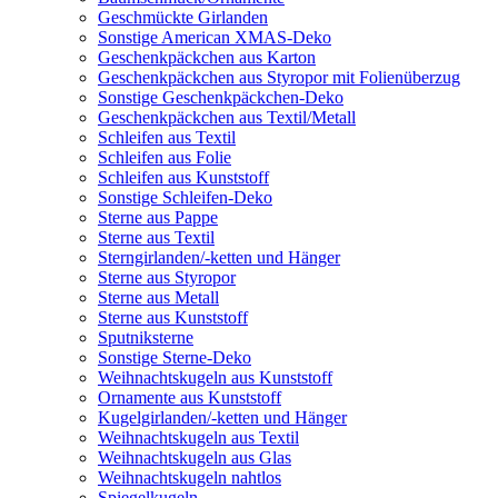
Geschmückte Girlanden
Sonstige American XMAS-Deko
Geschenkpäckchen aus Karton
Geschenkpäckchen aus Styropor mit Folienüberzug
Sonstige Geschenkpäckchen-Deko
Geschenkpäckchen aus Textil/Metall
Schleifen aus Textil
Schleifen aus Folie
Schleifen aus Kunststoff
Sonstige Schleifen-Deko
Sterne aus Pappe
Sterne aus Textil
Sterngirlanden/-ketten und Hänger
Sterne aus Styropor
Sterne aus Metall
Sterne aus Kunststoff
Sputniksterne
Sonstige Sterne-Deko
Weihnachtskugeln aus Kunststoff
Ornamente aus Kunststoff
Kugelgirlanden/-ketten und Hänger
Weihnachtskugeln aus Textil
Weihnachtskugeln aus Glas
Weihnachtskugeln nahtlos
Spiegelkugeln