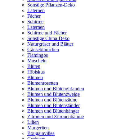
Sonstige Pflanzen-Deko
Laternen
Fächer
Schirme
Laternen
Schirme und Fächer
Sonstige China-Deko
Naturgräser und Blätter
Gänseblümchen
Flamingos
Muscheln
Blüten
Hibiskus
Blumen
Blumenrosetten
Blumen und Blütengirlanden
Blumen und Blütenzweige
Blumen und Blütenzäune
Blumen und Blütenständer
Blumen und Blütenhänger
Zitronen und Zitronenbäume
Lilien
Margeriten
Bougainvillea
Gerberas