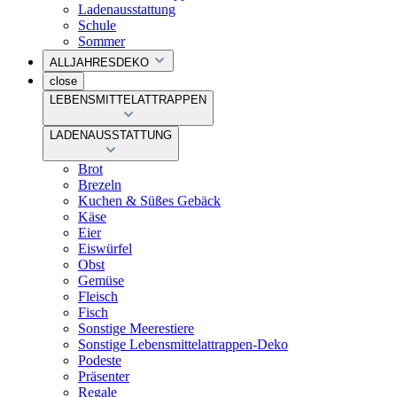
Ladenausstattung
Schule
Sommer
ALLJAHRESDEKO
close
LEBENSMITTELATTRAPPEN
LADENAUSSTATTUNG
Brot
Brezeln
Kuchen & Süßes Gebäck
Käse
Eier
Eiswürfel
Obst
Gemüse
Fleisch
Fisch
Sonstige Meerestiere
Sonstige Lebensmittelattrappen-Deko
Podeste
Präsenter
Regale