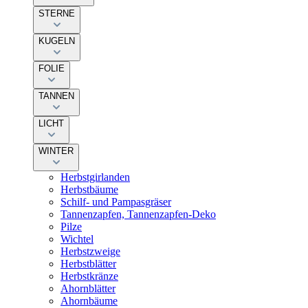
STERNE
KUGELN
FOLIE
TANNEN
LICHT
WINTER
Herbstgirlanden
Herbstbäume
Schilf- und Pampasgräser
Tannenzapfen, Tannenzapfen-Deko
Pilze
Wichtel
Herbstzweige
Herbstblätter
Herbstkränze
Ahornblätter
Ahornbäume