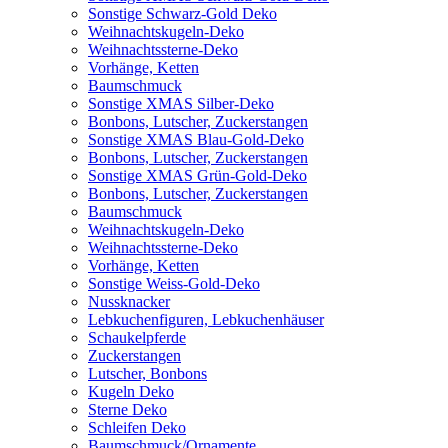
Sonstige Schwarz-Gold Deko
Weihnachtskugeln-Deko
Weihnachtssterne-Deko
Vorhänge, Ketten
Baumschmuck
Sonstige XMAS Silber-Deko
Bonbons, Lutscher, Zuckerstangen
Sonstige XMAS Blau-Gold-Deko
Bonbons, Lutscher, Zuckerstangen
Sonstige XMAS Grün-Gold-Deko
Bonbons, Lutscher, Zuckerstangen
Baumschmuck
Weihnachtskugeln-Deko
Weihnachtssterne-Deko
Vorhänge, Ketten
Sonstige Weiss-Gold-Deko
Nussknacker
Lebkuchenfiguren, Lebkuchenhäuser
Schaukelpferde
Zuckerstangen
Lutscher, Bonbons
Kugeln Deko
Sterne Deko
Schleifen Deko
Baumschmuck/Ornamente