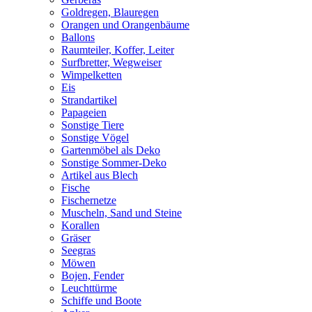
Goldregen, Blauregen
Orangen und Orangenbäume
Ballons
Raumteiler, Koffer, Leiter
Surfbretter, Wegweiser
Wimpelketten
Eis
Strandartikel
Papageien
Sonstige Tiere
Sonstige Vögel
Gartenmöbel als Deko
Sonstige Sommer-Deko
Artikel aus Blech
Fische
Fischernetze
Muscheln, Sand und Steine
Korallen
Gräser
Seegras
Möwen
Bojen, Fender
Leuchttürme
Schiffe und Boote