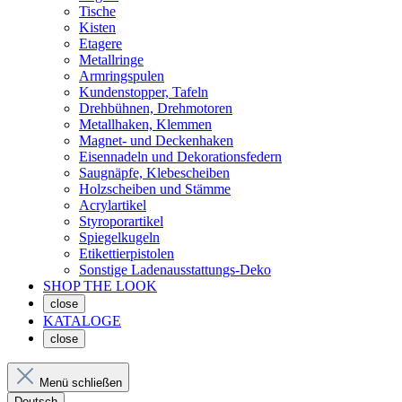
Tische
Kisten
Etagere
Metallringe
Armringspulen
Kundenstopper, Tafeln
Drehbühnen, Drehmotoren
Metallhaken, Klemmen
Magnet- und Deckenhaken
Eisennadeln und Dekorationsfedern
Saugnäpfe, Klebescheiben
Holzscheiben und Stämme
Acrylartikel
Styroporartikel
Spiegelkugeln
Etikettierpistolen
Sonstige Ladenausstattungs-Deko
SHOP THE LOOK
close
KATALOGE
close
Menü schließen
Deutsch