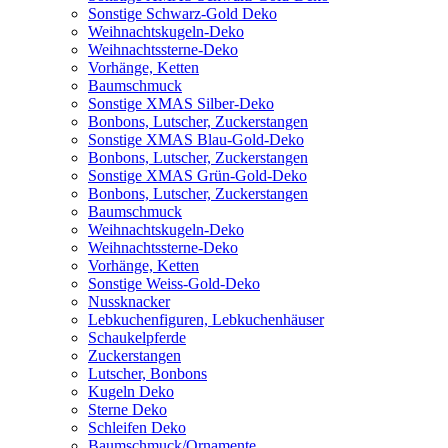
Sonstige Schwarz-Gold Deko
Weihnachtskugeln-Deko
Weihnachtssterne-Deko
Vorhänge, Ketten
Baumschmuck
Sonstige XMAS Silber-Deko
Bonbons, Lutscher, Zuckerstangen
Sonstige XMAS Blau-Gold-Deko
Bonbons, Lutscher, Zuckerstangen
Sonstige XMAS Grün-Gold-Deko
Bonbons, Lutscher, Zuckerstangen
Baumschmuck
Weihnachtskugeln-Deko
Weihnachtssterne-Deko
Vorhänge, Ketten
Sonstige Weiss-Gold-Deko
Nussknacker
Lebkuchenfiguren, Lebkuchenhäuser
Schaukelpferde
Zuckerstangen
Lutscher, Bonbons
Kugeln Deko
Sterne Deko
Schleifen Deko
Baumschmuck/Ornamente