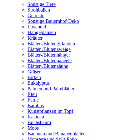
Sonstige Tiere
Strohballen
Getreide
Sonstige Bauernhof-Deko
Lavendel
Hängeplanzen
Kräuter
Blätter-/Blütengirlanden
Blätter-/Blütenzweige
Blätter-/Blütenhänger
Blätter-/Blütenpaneele
Blätter-/Blütenzäune
Gräser
Birken
Eukalyptus
Palmen und Palmblätter
Efeu
Farne
Bambus
Kunstpflanzen im Topf
Kakteen
Buchsbaum
Moos
Bananen und Bananenblätter
Monstera und Split-Philo