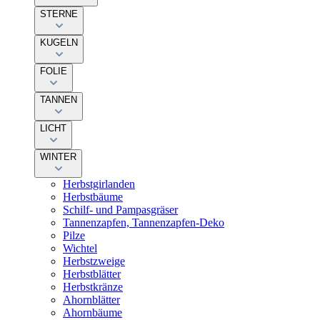
STERNE
KUGELN
FOLIE
TANNEN
LICHT
WINTER
Herbstgirlanden
Herbstbäume
Schilf- und Pampasgräser
Tannenzapfen, Tannenzapfen-Deko
Pilze
Wichtel
Herbstzweige
Herbstblätter
Herbstkränze
Ahornblätter
Ahornbäume