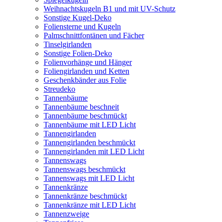
Weihnachtskugeln B1 und mit UV-Schutz
Sonstige Kugel-Deko
Foliensterne und Kugeln
Palmschnittfontänen und Fächer
Tinselgirlanden
Sonstige Folien-Deko
Folienvorhänge und Hänger
Foliengirlanden und Ketten
Geschenkbänder aus Folie
Streudeko
Tannenbäume
Tannenbäume beschneit
Tannenbäume beschmückt
Tannenbäume mit LED Licht
Tannengirlanden
Tannengirlanden beschmückt
Tannengirlanden mit LED Licht
Tannenswags
Tannenswags beschmückt
Tannenswags mit LED Licht
Tannenkränze
Tannenkränze beschmückt
Tannenkränze mit LED Licht
Tannenzweige