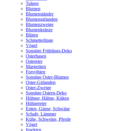
Tulpen
Blumen
Blumenständer
Blumengirlanden
Blumenzweige
Blumenkränze
Blüten
Schmetterlinge
Vögel
Sonstige Frühlings-Deko
Osterhasen
Ostereier
Margeriten
Forsythien
Sonstige Oster-Blumen
Oster-Girlanden
Oster-Zweige
Sonstige Ostern-Deko
Hühner, Hähne, Küken
Hühnereier
Enten, Gänse, Schwäne
Schafe, Lämmer
Kühe, Schweine, Pferde
Vögel
Insekten