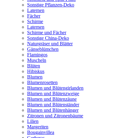
Sonstige Pflanzen-Deko
Laternen
Fächer
Schirme
Laternen
Schirme und Fächer
Sonstige China-Deko
Naturgräser und Blätter
Gänseblümchen
Flamingos
Muscheln
Blüten
Hibiskus
Blumen
Blumenrosetten
Blumen und Blütengirlanden
Blumen und Blütenzweige
Blumen und Blütenzäune
Blumen und Blütenständer
Blumen und Blütenhänger
Zitronen und Zitronenbäume
Lilien
Margeriten
Bougainvillea
Gerberas