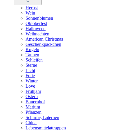
Herbst
Wein
Sonnenblumen
Oktoberfest
Halloween
Weihnachten
American Christmas
Geschenkpäckchen
Kugeln
Tannen
Schleifen
Sterne
Licht
Folie
Winter
Love
Frühjahr
Ostern
Bauernhof
Maritim
Pflanzen
Schirme, Laternen
China
Lebensmittelattrappen