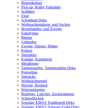
Beerenkränze
Pick-up, Roller, Fahrräder
Schlitten
Züge
Schottland-Deko
Weihnachtsmützen- und Socken
Ilexgirlanden- und Zweige
Eukalyptus
Bäume
Girlanden
Zweige, Hänger, Blätter
Kränze
Streudeko
Kamine, Kaminholz
Metallringe
Tannenzapfen, Tannenzapfen-Deko
Poinsettias
Jutesäcke
Weihnachtsengel
Hirsche, Rentiere
Warenpräsenter
Bonbons, Lutscher, Zuckerstangen
Schneeflocken
Sonstige XMAS Traditionell-Deko
Sonstige XMAS Schwarz-Gold-Deko