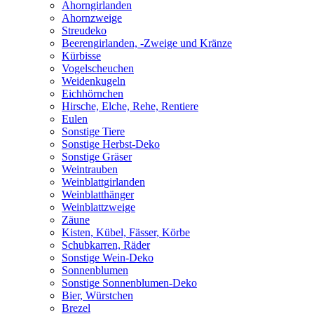
Ahorngirlanden
Ahornzweige
Streudeko
Beerengirlanden, -Zweige und Kränze
Kürbisse
Vogelscheuchen
Weidenkugeln
Eichhörnchen
Hirsche, Elche, Rehe, Rentiere
Eulen
Sonstige Tiere
Sonstige Herbst-Deko
Sonstige Gräser
Weintrauben
Weinblattgirlanden
Weinblatthänger
Weinblattzweige
Zäune
Kisten, Kübel, Fässer, Körbe
Schubkarren, Räder
Sonstige Wein-Deko
Sonnenblumen
Sonstige Sonnenblumen-Deko
Bier, Würstchen
Brezel