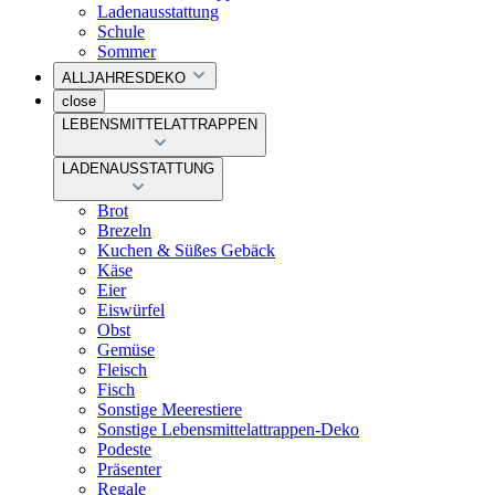
Ladenausstattung
Schule
Sommer
ALLJAHRESDEKO
close
LEBENSMITTELATTRAPPEN
LADENAUSSTATTUNG
Brot
Brezeln
Kuchen & Süßes Gebäck
Käse
Eier
Eiswürfel
Obst
Gemüse
Fleisch
Fisch
Sonstige Meerestiere
Sonstige Lebensmittelattrappen-Deko
Podeste
Präsenter
Regale