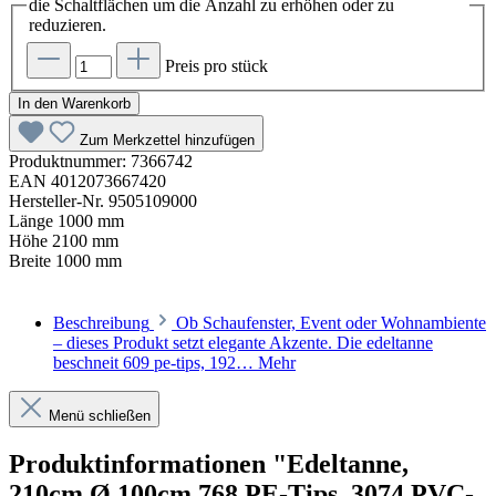
die Schaltflächen um die Anzahl zu erhöhen oder zu
reduzieren.
Preis pro stück
In den Warenkorb
Zum Merkzettel hinzufügen
Produktnummer:
7366742
EAN
4012073667420
Hersteller-Nr.
9505109000
Länge
1000 mm
Höhe
2100 mm
Breite
1000 mm
Beschreibung
Ob Schaufenster, Event oder Wohnambiente
– dieses Produkt setzt elegante Akzente. Die edeltanne
beschneit 609 pe-tips, 192…
Mehr
Menü schließen
Produktinformationen "Edeltanne,
210cm Ø 100cm 768 PE-Tips, 3074 PVC-