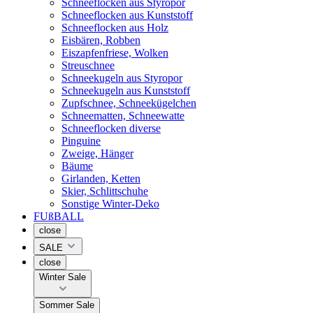
Schneeflocken aus Styropor
Schneeflocken aus Kunststoff
Schneeflocken aus Holz
Eisbären, Robben
Eiszapfenfriese, Wolken
Streuschnee
Schneekugeln aus Styropor
Schneekugeln aus Kunststoff
Zupfschnee, Schneekügelchen
Schneematten, Schneewatte
Schneeflocken diverse
Pinguine
Zweige, Hänger
Bäume
Girlanden, Ketten
Skier, Schlittschuhe
Sonstige Winter-Deko
FUßBALL
close
SALE
close
Winter Sale
Sommer Sale