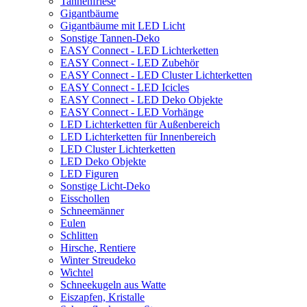
Tannenfriese
Gigantbäume
Gigantbäume mit LED Licht
Sonstige Tannen-Deko
EASY Connect - LED Lichterketten
EASY Connect - LED Zubehör
EASY Connect - LED Cluster Lichterketten
EASY Connect - LED Icicles
EASY Connect - LED Deko Objekte
EASY Connect - LED Vorhänge
LED Lichterketten für Außenbereich
LED Lichterketten für Innenbereich
LED Cluster Lichterketten
LED Deko Objekte
LED Figuren
Sonstige Licht-Deko
Eisschollen
Schneemänner
Eulen
Schlitten
Hirsche, Rentiere
Winter Streudeko
Wichtel
Schneekugeln aus Watte
Eiszapfen, Kristalle