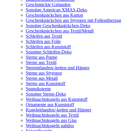
Geschmückte Girlanden
Sonstige American XMAS-Deko
Geschenkpäckchen aus Karton
Geschenkpäckchen aus Styropor mit Folienüberzug
Sonstige Geschenkpäckchen-Deko
Geschenkpäckchen aus Textil/Metall
Schleifen aus Textil
Schleifen aus Folie
Schleifen aus Kunststoff
Sonstige Schleifen-Deko
Sterne aus Pappe
Sterne aus Textil
Sterngirlanden/-ketten und Hänger
Sterne aus Styropor
Sterne aus Metall
Sterne aus Kunststoff
Sputniksterne
Sonstige Sterne-Deko
Weihnachtskugeln aus Kunststoff
Ornamente aus Kunststoff
Kugelgirlanden/-ketten und Hänger
Weihnachtskugeln aus Textil
Weihnachtskugeln aus Glas
Weihnachtskugeln nahtlos
Spiegelkugeln