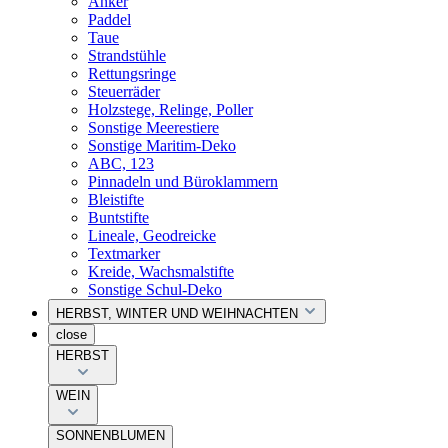
Anker
Paddel
Taue
Strandstühle
Rettungsringe
Steuerräder
Holzstege, Relinge, Poller
Sonstige Meerestiere
Sonstige Maritim-Deko
ABC, 123
Pinnadeln und Büroklammern
Bleistifte
Buntstifte
Lineale, Geodreicke
Textmarker
Kreide, Wachsmalstifte
Sonstige Schul-Deko
HERBST, WINTER UND WEIHNACHTEN
close
HERBST
WEIN
SONNENBLUMEN