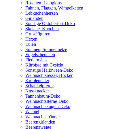
Rosetten, Lampions
Fahnen, Flaggen, Wimpelketten
Lebkuchenherzen
Girlanden
Sonstige Oktoberfest-Deko
Skelette, Knochen
Gruselfiguren
Hexen
Eulen
Spinnen, Spinnennetze
Vogelscheuchen
Fledermäuse
Kürbisse mit Gesicht
Sonstige Halloween-Deko
Weihnachtssessel, Hocker
Kronleuchter
Schaukelpferde
Nussknacker
Tannenbaum-Deko
Weihnachtssterne-Deko
Weihnachtskugeln-Deko
Wichtel
Weihnachtsmänner
Beerengirlanden
Beerenzweige