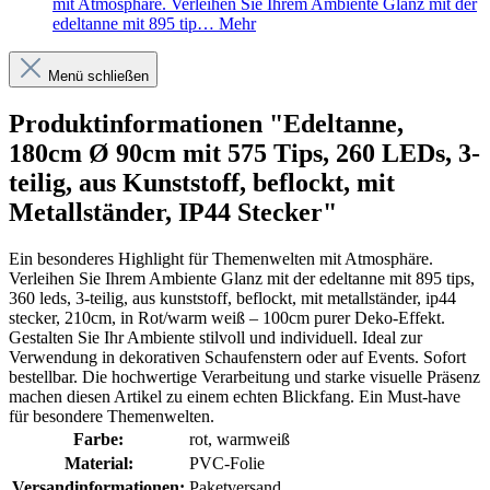
mit Atmosphäre. Verleihen Sie Ihrem Ambiente Glanz mit der
edeltanne mit 895 tip…
Mehr
Menü schließen
Produktinformationen "Edeltanne,
180cm Ø 90cm mit 575 Tips, 260 LEDs, 3-
teilig, aus Kunststoff, beflockt, mit
Metallständer, IP44 Stecker"
Ein besonderes Highlight für Themenwelten mit Atmosphäre.
Verleihen Sie Ihrem Ambiente Glanz mit der edeltanne mit 895 tips,
360 leds, 3-teilig, aus kunststoff, beflockt, mit metallständer, ip44
stecker, 210cm, in Rot/warm weiß – 100cm purer Deko-Effekt.
Gestalten Sie Ihr Ambiente stilvoll und individuell. Ideal zur
Verwendung in dekorativen Schaufenstern oder auf Events. Sofort
bestellbar. Die hochwertige Verarbeitung und starke visuelle Präsenz
machen diesen Artikel zu einem echten Blickfang. Ein Must-have
für besondere Themenwelten.
Farbe:
rot
, warmweiß
Material:
PVC-Folie
Versandinformationen:
Paketversand