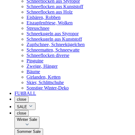
Schneeflocken aus Styropor
Schneeflocken aus Kunststoff
Schneeflocken aus Holz
Eisbären, Robben
Eiszapfenfriese, Wolken
Streuschnee
Schneekugeln aus Styropor
Schneekugeln aus Kunststoff
Zupfschnee, Schneekügelchen
Schneematten, Schneewatte
Schneeflocken diverse
Pinguine
Zweige, Hänger
Bäume
Girlanden, Ketten
Skier, Schlittschuhe
Sonstige Winter-Deko
FUßBALL
close
SALE
close
Winter Sale
Sommer Sale