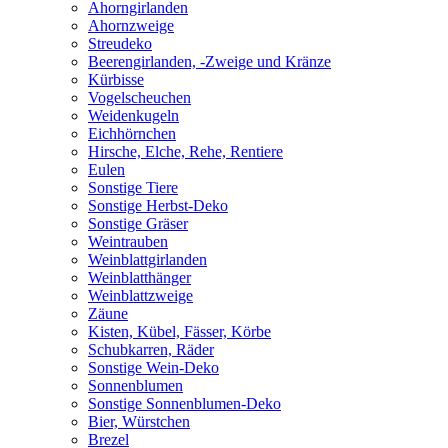
Ahorngirlanden
Ahornzweige
Streudeko
Beerengirlanden, -Zweige und Kränze
Kürbisse
Vogelscheuchen
Weidenkugeln
Eichhörnchen
Hirsche, Elche, Rehe, Rentiere
Eulen
Sonstige Tiere
Sonstige Herbst-Deko
Sonstige Gräser
Weintrauben
Weinblattgirlanden
Weinblatthänger
Weinblattzweige
Zäune
Kisten, Kübel, Fässer, Körbe
Schubkarren, Räder
Sonstige Wein-Deko
Sonnenblumen
Sonstige Sonnenblumen-Deko
Bier, Würstchen
Brezel