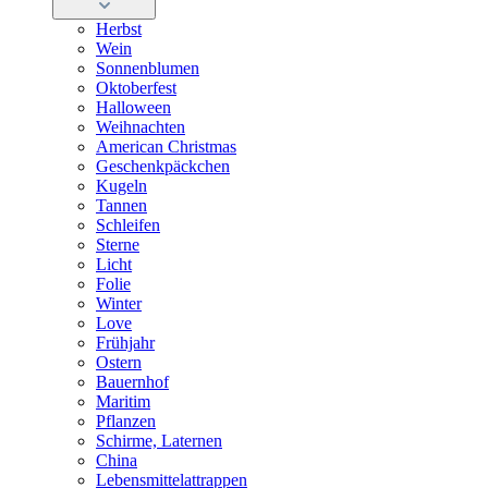
Herbst
Wein
Sonnenblumen
Oktoberfest
Halloween
Weihnachten
American Christmas
Geschenkpäckchen
Kugeln
Tannen
Schleifen
Sterne
Licht
Folie
Winter
Love
Frühjahr
Ostern
Bauernhof
Maritim
Pflanzen
Schirme, Laternen
China
Lebensmittelattrappen