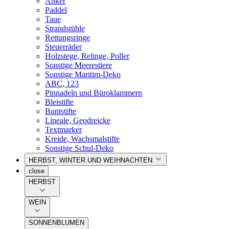
Anker
Paddel
Taue
Strandstühle
Rettungsringe
Steuerräder
Holzstege, Relinge, Poller
Sonstige Meerestiere
Sonstige Maritim-Deko
ABC, 123
Pinnadeln und Büroklammern
Bleistifte
Buntstifte
Lineale, Geodreicke
Textmarker
Kreide, Wachsmalstifte
Sonstige Schul-Deko
HERBST, WINTER UND WEIHNACHTEN
close
HERBST
WEIN
SONNENBLUMEN