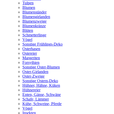
Tulpen
Blumen
Blumenständer
Blumengirlanden
Blumenzweige
Blumenkränze
Blüten
Schmetterlinge
Vögel
Sonstige Frühlings-Deko
Osterhasen
Ostereier
Margeriten
Forsythien
Sonstige Oster-Blumen
Oster-Girlanden
Oster-Zweige
Sonstige Ostern-Deko
Hühner, Hähne, Küken
Hühnereier
Enten, Gänse, Schwäne
Schafe, Lämmer
Kühe, Schweine, Pferde
Vögel
Insekten