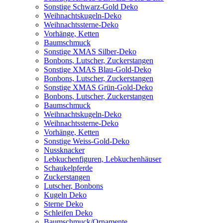
Sonstige Schwarz-Gold Deko
Weihnachtskugeln-Deko
Weihnachtssterne-Deko
Vorhänge, Ketten
Baumschmuck
Sonstige XMAS Silber-Deko
Bonbons, Lutscher, Zuckerstangen
Sonstige XMAS Blau-Gold-Deko
Bonbons, Lutscher, Zuckerstangen
Sonstige XMAS Grün-Gold-Deko
Bonbons, Lutscher, Zuckerstangen
Baumschmuck
Weihnachtskugeln-Deko
Weihnachtssterne-Deko
Vorhänge, Ketten
Sonstige Weiss-Gold-Deko
Nussknacker
Lebkuchenfiguren, Lebkuchenhäuser
Schaukelpferde
Zuckerstangen
Lutscher, Bonbons
Kugeln Deko
Sterne Deko
Schleifen Deko
Baumschmuck/Ornamente