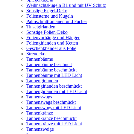
Weihnachtskugeln B1 und mit UV-Schutz
Sonstige Kugel-Deko
Foliensterne und Kugeln
Palmschnittfontänen und Fächer
Tinselgirlanden
Sonstige Folien-Deko
Folienvorhänge und Hänger
Foliengirlanden und Ketten
Geschenkbänder aus Folie
Streudeko
Tannenbäume
Tannenbäume beschneit
Tannenbäume beschmückt
Tannenbäume mit LED Licht
Tannengirlanden
Tannengirlanden beschmückt
Tannengirlanden mit LED Licht
Tannenswags
Tannenswags beschmückt
Tannenswags mit LED Licht
Tannenkränze
Tannenkränze beschmückt
Tannenkränze mit LED Licht
Tannenzweige