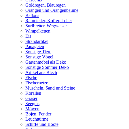
Goldregen, Blauregen
Orangen und Orangenbäume
Ballons
Raumteiler, Koffer, Leiter
Surfbretter, Wegweiser
Wimpelketten
Eis
Strandartikel
Papageien
Sonstige Tiere
Sonstige Vögel
Gartenmöbel als Deko
Sonstige Sommer-Deko
Artikel aus Blech
Fische
Fischernetze
Muscheln, Sand und Steine
Korallen
Gräser
Seegras
Möwen
Bojen, Fender
Leuchttürme
Schiffe und Boote