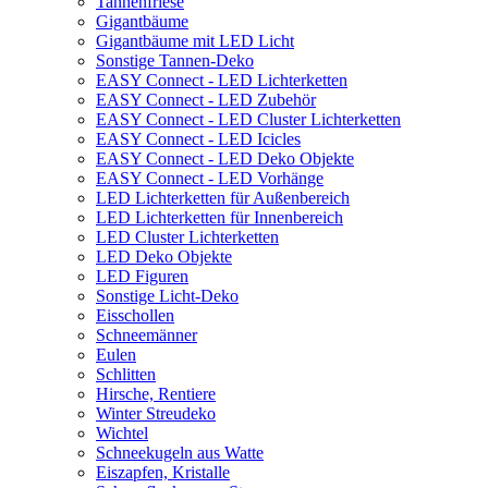
Tannenfriese
Gigantbäume
Gigantbäume mit LED Licht
Sonstige Tannen-Deko
EASY Connect - LED Lichterketten
EASY Connect - LED Zubehör
EASY Connect - LED Cluster Lichterketten
EASY Connect - LED Icicles
EASY Connect - LED Deko Objekte
EASY Connect - LED Vorhänge
LED Lichterketten für Außenbereich
LED Lichterketten für Innenbereich
LED Cluster Lichterketten
LED Deko Objekte
LED Figuren
Sonstige Licht-Deko
Eisschollen
Schneemänner
Eulen
Schlitten
Hirsche, Rentiere
Winter Streudeko
Wichtel
Schneekugeln aus Watte
Eiszapfen, Kristalle