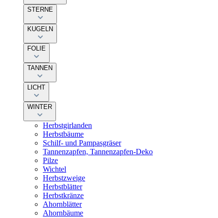
STERNE
KUGELN
FOLIE
TANNEN
LICHT
WINTER
Herbstgirlanden
Herbstbäume
Schilf- und Pampasgräser
Tannenzapfen, Tannenzapfen-Deko
Pilze
Wichtel
Herbstzweige
Herbstblätter
Herbstkränze
Ahornblätter
Ahornbäume