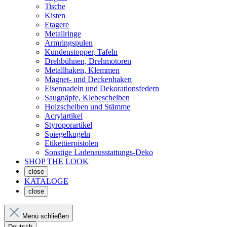
Tische
Kisten
Etagere
Metallringe
Armringspulen
Kundenstopper, Tafeln
Drehbühnen, Drehmotoren
Metallhaken, Klemmen
Magnet- und Deckenhaken
Eisennadeln und Dekorationsfedern
Saugnäpfe, Klebescheiben
Holzscheiben und Stämme
Acrylartikel
Styroporartikel
Spiegelkugeln
Etikettierpistolen
Sonstige Ladenausstattungs-Deko
SHOP THE LOOK
close
KATALOGE
close
Menü schließen
Deutsch