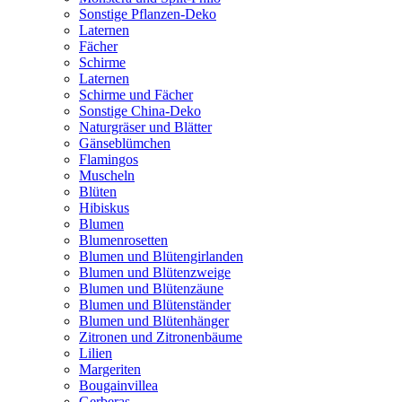
Sonstige Pflanzen-Deko
Laternen
Fächer
Schirme
Laternen
Schirme und Fächer
Sonstige China-Deko
Naturgräser und Blätter
Gänseblümchen
Flamingos
Muscheln
Blüten
Hibiskus
Blumen
Blumenrosetten
Blumen und Blütengirlanden
Blumen und Blütenzweige
Blumen und Blütenzäune
Blumen und Blütenständer
Blumen und Blütenhänger
Zitronen und Zitronenbäume
Lilien
Margeriten
Bougainvillea
Gerberas