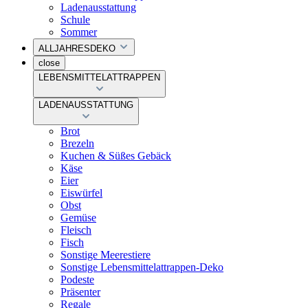
Ladenausstattung
Schule
Sommer
ALLJAHRESDEKO
close
LEBENSMITTELATTRAPPEN
LADENAUSSTATTUNG
Brot
Brezeln
Kuchen & Süßes Gebäck
Käse
Eier
Eiswürfel
Obst
Gemüse
Fleisch
Fisch
Sonstige Meerestiere
Sonstige Lebensmittelattrappen-Deko
Podeste
Präsenter
Regale