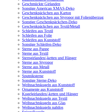
Geschmückte Girlanden
Sonstige American XMAS-Deko
Geschenkpäckchen aus Karton
Geschenkpäckchen aus Styropor mit Folienüberzug
Sonstige Geschenkpäckchen-Deko
Geschenkpäckchen aus Textil/Metall
Schleifen aus Textil
Schleifen aus Folie
Schleifen aus Kunststoff
Sonstige Schleifen-Deko
Sterne aus Pappe
Sterne aus Textil
Sterngirlanden/-ketten und Hänger
Sterne aus Styropor
Sterne aus Metall
Sterne aus Kunststoff
Sputniksterne
Sonstige Sterne-Deko
Weihnachtskugeln aus Kunststoff
Ornamente aus Kunststoff
Kugelgirlanden/-ketten und Hänger
Weihnachtskugeln aus Textil
Weihnachtskugeln aus Glas
Weihnachtskugeln nahtlos
Spiegelkugeln