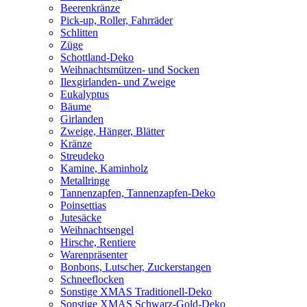
Beerenkränze
Pick-up, Roller, Fahrräder
Schlitten
Züge
Schottland-Deko
Weihnachtsmützen- und Socken
Ilexgirlanden- und Zweige
Eukalyptus
Bäume
Girlanden
Zweige, Hänger, Blätter
Kränze
Streudeko
Kamine, Kaminholz
Metallringe
Tannenzapfen, Tannenzapfen-Deko
Poinsettias
Jutesäcke
Weihnachtsengel
Hirsche, Rentiere
Warenpräsenter
Bonbons, Lutscher, Zuckerstangen
Schneeflocken
Sonstige XMAS Traditionell-Deko
Sonstige XMAS Schwarz-Gold-Deko