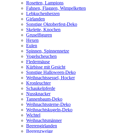
Rosetten, Lampions
Fahnen, Flaggen, Wimpelketten
Lebkuchenherzen
Girlanden
Sonstige Oktoberfest-Deko
Skelette, Knochen
Gruselfiguren
Hexen
Eulen
Spinnen, Spinnennetze
Vogelscheuchen
Fledermäuse
Kürbisse mit Gesicht
Sonstige Halloween-Deko
Weihnachtssessel, Hocker
Kronleuchter
Schaukelpferde
Nussknacker
Tannenbaum-Deko
Weihnachtssterne-Deko
Weihnachtskugeln-Deko
Wichtel
Weihnachtsmänner
Beerengirlanden
Beerenzweige