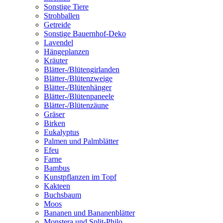
Sonstige Tiere
Strohballen
Getreide
Sonstige Bauernhof-Deko
Lavendel
Hängeplanzen
Kräuter
Blätter-/Blütengirlanden
Blätter-/Blütenzweige
Blätter-/Blütenhänger
Blätter-/Blütenpaneele
Blätter-/Blütenzäune
Gräser
Birken
Eukalyptus
Palmen und Palmblätter
Efeu
Farne
Bambus
Kunstpflanzen im Topf
Kakteen
Buchsbaum
Moos
Bananen und Bananenblätter
Monstera und Split-Philo