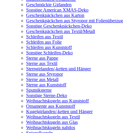
Geschmückte Girlanden
Sonstige American XMAS-Deko
Geschenkpäckchen aus Karton
Geschenkpäckchen aus Styropor mit Folienüberzug
Sonstige Geschenkpäckchen-Deko
Geschenkpäckchen aus Textil/Metall
Schleifen aus Textil
Schleifen aus Folie
Schleifen aus Kunststoff
Sonstige Schleifen-Deko
Sterne aus Pappe
Sterne aus Textil
Sterngirlanden/-ketten und Hänger
Sterne aus Styropor
Sterne aus Metall
Sterne aus Kunststoff
Sputniksterne
Sonstige Sterne-Deko
Weihnachtskugeln aus Kunststoff
Ornamente aus Kunststoff
Kugelgirlanden/-ketten und Hänger
Weihnachtskugeln aus Textil
Weihnachtskugeln aus Glas
Weihnachtskugeln nahtlos
Spiegelkugeln