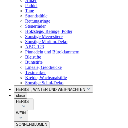
Anker
Paddel
Taue
Strandstühle
Rettungsringe
Steuerräder
Holzstege, Relinge, Poller
Sonstige Meerestiere
Sonstige Maritim-Deko
ABC, 123
Pinnadeln und Büroklammern
Bleistifte
Buntstifte
Lineale, Geodreicke
Textmarker
Kreide, Wachsmalstifte
Sonstige Schul-Deko
HERBST, WINTER UND WEIHNACHTEN
close
HERBST
WEIN
SONNENBLUMEN