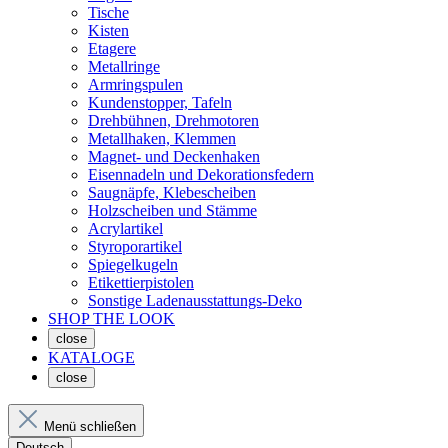
Tische
Kisten
Etagere
Metallringe
Armringspulen
Kundenstopper, Tafeln
Drehbühnen, Drehmotoren
Metallhaken, Klemmen
Magnet- und Deckenhaken
Eisennadeln und Dekorationsfedern
Saugnäpfe, Klebescheiben
Holzscheiben und Stämme
Acrylartikel
Styroporartikel
Spiegelkugeln
Etikettierpistolen
Sonstige Ladenausstattungs-Deko
SHOP THE LOOK
close
KATALOGE
close
Menü schließen
Deutsch