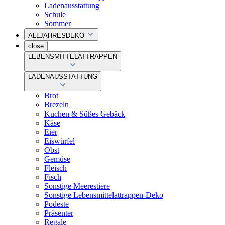
Ladenausstattung
Schule
Sommer
ALLJAHRESDEKO
close
LEBENSMITTELATTRAPPEN
LADENAUSSTATTUNG
Brot
Brezeln
Kuchen & Süßes Gebäck
Käse
Eier
Eiswürfel
Obst
Gemüse
Fleisch
Fisch
Sonstige Meerestiere
Sonstige Lebensmittelattrappen-Deko
Podeste
Präsenter
Regale