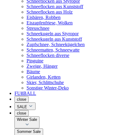
Schneeflocken aus Styropor
Schneeflocken aus Kunststoff
Schneeflocken aus Holz
Eisbären, Robben
Eiszapfenfriese, Wolken
Streuschnee
Schneekugeln aus Styropor
Schneekugeln aus Kunststoff
Zupfschnee, Schneekügelchen
Schneematten, Schneewatte
Schneeflocken diverse
Pinguine
Zweige, Hänger
Bäume
Girlanden, Ketten
Skier, Schlittschuhe
Sonstige Winter-Deko
FUßBALL
close
SALE
close
Winter Sale
Sommer Sale