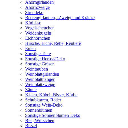
Ahorngirlanden
Ahornzweige
Streudeko
Beerengirlanden, -Zweige und Kränze
Kürbisse
Vogelscheuchen
Weidenkugeln
Eichhörnchen
Hirsche, Elche, Rehe, Rentiere
Eulen
Sonstige Tiere
Sonstige Herbst-Deko
Sonstige Gräser
Weintrauben
Weinblattgirlanden
Weinblatthänger
Weinblattzweige
Zäune
Kisten, Kübel, Fässer, Körbe
Schubkarren, Räder
Sonstige Wein-Deko
Sonnenblumen
Sonstige Sonnenblumen-Deko
Bier, Würstchen
Brezel