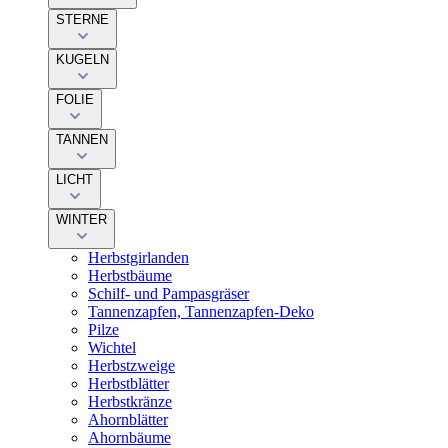
STERNE
KUGELN
FOLIE
TANNEN
LICHT
WINTER
Herbstgirlanden
Herbstbäume
Schilf- und Pampasgräser
Tannenzapfen, Tannenzapfen-Deko
Pilze
Wichtel
Herbstzweige
Herbstblätter
Herbstkränze
Ahornblätter
Ahornbäume