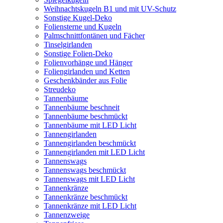
Weihnachtskugeln B1 und mit UV-Schutz
Sonstige Kugel-Deko
Foliensterne und Kugeln
Palmschnittfontänen und Fächer
Tinselgirlanden
Sonstige Folien-Deko
Folienvorhänge und Hänger
Foliengirlanden und Ketten
Geschenkbänder aus Folie
Streudeko
Tannenbäume
Tannenbäume beschneit
Tannenbäume beschmückt
Tannenbäume mit LED Licht
Tannengirlanden
Tannengirlanden beschmückt
Tannengirlanden mit LED Licht
Tannenswags
Tannenswags beschmückt
Tannenswags mit LED Licht
Tannenkränze
Tannenkränze beschmückt
Tannenkränze mit LED Licht
Tannenzweige