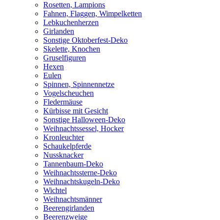
Rosetten, Lampions
Fahnen, Flaggen, Wimpelketten
Lebkuchenherzen
Girlanden
Sonstige Oktoberfest-Deko
Skelette, Knochen
Gruselfiguren
Hexen
Eulen
Spinnen, Spinnennetze
Vogelscheuchen
Fledermäuse
Kürbisse mit Gesicht
Sonstige Halloween-Deko
Weihnachtssessel, Hocker
Kronleuchter
Schaukelpferde
Nussknacker
Tannenbaum-Deko
Weihnachtssterne-Deko
Weihnachtskugeln-Deko
Wichtel
Weihnachtsmänner
Beerengirlanden
Beerenzweige