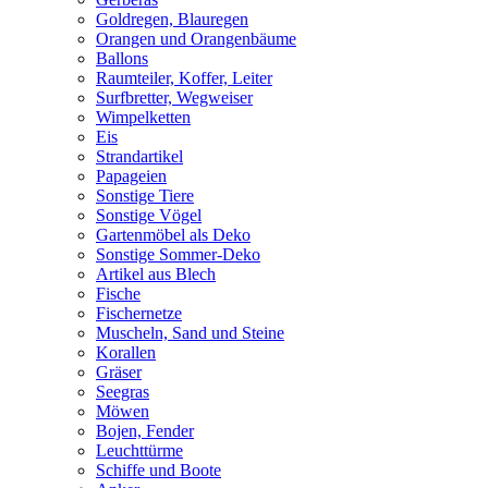
Goldregen, Blauregen
Orangen und Orangenbäume
Ballons
Raumteiler, Koffer, Leiter
Surfbretter, Wegweiser
Wimpelketten
Eis
Strandartikel
Papageien
Sonstige Tiere
Sonstige Vögel
Gartenmöbel als Deko
Sonstige Sommer-Deko
Artikel aus Blech
Fische
Fischernetze
Muscheln, Sand und Steine
Korallen
Gräser
Seegras
Möwen
Bojen, Fender
Leuchttürme
Schiffe und Boote