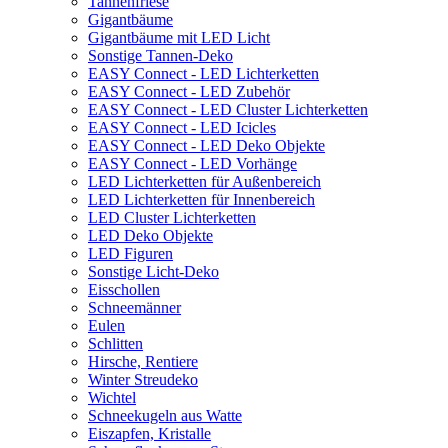
Tannenfriese
Gigantbäume
Gigantbäume mit LED Licht
Sonstige Tannen-Deko
EASY Connect - LED Lichterketten
EASY Connect - LED Zubehör
EASY Connect - LED Cluster Lichterketten
EASY Connect - LED Icicles
EASY Connect - LED Deko Objekte
EASY Connect - LED Vorhänge
LED Lichterketten für Außenbereich
LED Lichterketten für Innenbereich
LED Cluster Lichterketten
LED Deko Objekte
LED Figuren
Sonstige Licht-Deko
Eisschollen
Schneemänner
Eulen
Schlitten
Hirsche, Rentiere
Winter Streudeko
Wichtel
Schneekugeln aus Watte
Eiszapfen, Kristalle