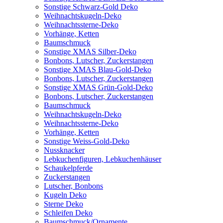
Sonstige Schwarz-Gold Deko
Weihnachtskugeln-Deko
Weihnachtssterne-Deko
Vorhänge, Ketten
Baumschmuck
Sonstige XMAS Silber-Deko
Bonbons, Lutscher, Zuckerstangen
Sonstige XMAS Blau-Gold-Deko
Bonbons, Lutscher, Zuckerstangen
Sonstige XMAS Grün-Gold-Deko
Bonbons, Lutscher, Zuckerstangen
Baumschmuck
Weihnachtskugeln-Deko
Weihnachtssterne-Deko
Vorhänge, Ketten
Sonstige Weiss-Gold-Deko
Nussknacker
Lebkuchenfiguren, Lebkuchenhäuser
Schaukelpferde
Zuckerstangen
Lutscher, Bonbons
Kugeln Deko
Sterne Deko
Schleifen Deko
Baumschmuck/Ornamente