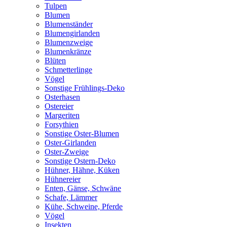
Tulpen
Blumen
Blumenständer
Blumengirlanden
Blumenzweige
Blumenkränze
Blüten
Schmetterlinge
Vögel
Sonstige Frühlings-Deko
Osterhasen
Ostereier
Margeriten
Forsythien
Sonstige Oster-Blumen
Oster-Girlanden
Oster-Zweige
Sonstige Ostern-Deko
Hühner, Hähne, Küken
Hühnereier
Enten, Gänse, Schwäne
Schafe, Lämmer
Kühe, Schweine, Pferde
Vögel
Insekten