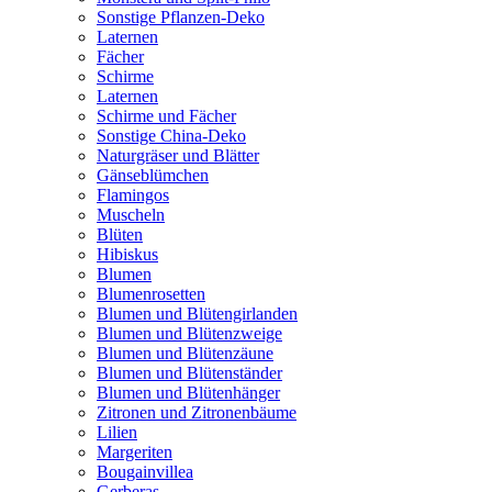
Sonstige Pflanzen-Deko
Laternen
Fächer
Schirme
Laternen
Schirme und Fächer
Sonstige China-Deko
Naturgräser und Blätter
Gänseblümchen
Flamingos
Muscheln
Blüten
Hibiskus
Blumen
Blumenrosetten
Blumen und Blütengirlanden
Blumen und Blütenzweige
Blumen und Blütenzäune
Blumen und Blütenständer
Blumen und Blütenhänger
Zitronen und Zitronenbäume
Lilien
Margeriten
Bougainvillea
Gerberas