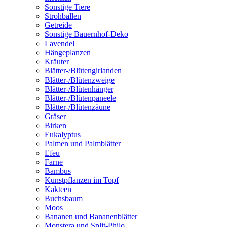
Sonstige Tiere
Strohballen
Getreide
Sonstige Bauernhof-Deko
Lavendel
Hängeplanzen
Kräuter
Blätter-/Blütengirlanden
Blätter-/Blütenzweige
Blätter-/Blütenhänger
Blätter-/Blütenpaneele
Blätter-/Blütenzäune
Gräser
Birken
Eukalyptus
Palmen und Palmblätter
Efeu
Farne
Bambus
Kunstpflanzen im Topf
Kakteen
Buchsbaum
Moos
Bananen und Bananenblätter
Monstera und Split-Philo