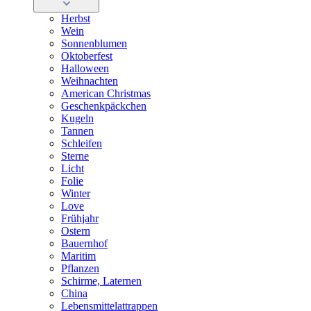
Herbst
Wein
Sonnenblumen
Oktoberfest
Halloween
Weihnachten
American Christmas
Geschenkpäckchen
Kugeln
Tannen
Schleifen
Sterne
Licht
Folie
Winter
Love
Frühjahr
Ostern
Bauernhof
Maritim
Pflanzen
Schirme, Laternen
China
Lebensmittelattrappen