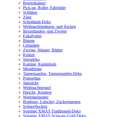
Beerenkränze
Pick-up, Roller, Fahrräder
Schlitten
Züge
Schottland-Deko
Weihnachtsmützen- und Socken
Ilexgirlanden- und Zweige
Eukalyptus
Bäume
Girlanden
Zweige, Hänger, Blätter
Kränze
Streudeko
Kamine, Kaminholz
Metallringe
Tannenzapfen, Tannenzapfen-Deko
Poinsettias
Jutesäcke
Weihnachtsengel
Hirsche, Rentiere
Warenpräsenter
Bonbons, Lutscher, Zuckerstangen
Schneeflocken
Sonstige XMAS Traditionell-Deko
Sonstige XMAS Schwarz-Gold-Deko