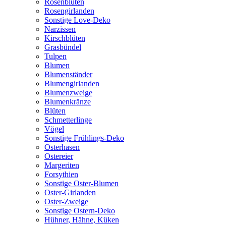
Rosenblüten
Rosengirlanden
Sonstige Love-Deko
Narzissen
Kirschblüten
Grasbündel
Tulpen
Blumen
Blumenständer
Blumengirlanden
Blumenzweige
Blumenkränze
Blüten
Schmetterlinge
Vögel
Sonstige Frühlings-Deko
Osterhasen
Ostereier
Margeriten
Forsythien
Sonstige Oster-Blumen
Oster-Girlanden
Oster-Zweige
Sonstige Ostern-Deko
Hühner, Hähne, Küken