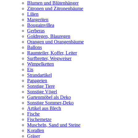
Blumen und Blütenhänger
Zitronen und Zitronenbäume
Lilien
Margeriten
Bougainvillea
Gerberas
Goldregen, Blauregen
Orangen und Orangenbäume
Ballons
Raumteiler, Koffer, Leiter
Surfbretter, Wegweiser
Wimpelketten
Eis
Strandartikel
Papageien
Sonstige Tiere
Sonstige Vögel
Gartenmöbel als Deko
Sonstige Sommer-Deko
Artikel aus Blech
Fische
Fischernetze
Muscheln, Sand und Steine
Korallen
Gräser