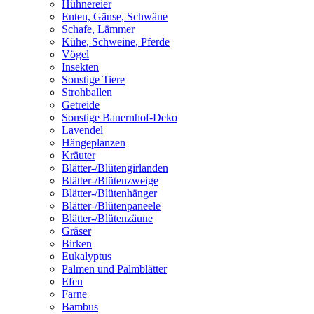
Hühnereier
Enten, Gänse, Schwäne
Schafe, Lämmer
Kühe, Schweine, Pferde
Vögel
Insekten
Sonstige Tiere
Strohballen
Getreide
Sonstige Bauernhof-Deko
Lavendel
Hängeplanzen
Kräuter
Blätter-/Blütengirlanden
Blätter-/Blütenzweige
Blätter-/Blütenhänger
Blätter-/Blütenpaneele
Blätter-/Blütenzäune
Gräser
Birken
Eukalyptus
Palmen und Palmblätter
Efeu
Farne
Bambus