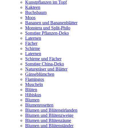
Kunstpflanzen im Topf
Kakteen
Buchsbaum
Moos
Bananen und Bananenblätter
Monstera und Split-Philo
Sonstige Pflanzen-Deko
Laternen
Fächer
Schirme
Laternen
Schirme und Fächer
Sonstige China-Deko
Naturgräser und Blätter
Gänseblümchen
Flamingos
Muscheln
Blüten
Hibiskus
Blumen
Blumenrosetten
Blumen und Blütengirlanden
Blumen und Blütenzweige
Blumen und Blütenzäune
Blumen und Blütenständer