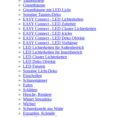
Tannenfriese
Gigantbäume
Gigantbäume mit LED Licht
Sonstige Tannen-Deko
EASY Connect - LED Lichterketten
EASY Connect - LED Zubehör
EASY Connect - LED Cluster Lichterketten
EASY Connect - LED Icicles
EASY Connect - LED Deko Objekte
EASY Connect - LED Vorhänge
LED Lichterketten für Außenbereich
LED Lichterketten für Innenbereich
LED Cluster Lichterketten
LED Deko Objekte
LED Figuren
Sonstige Licht-Deko
Eisschollen
Schneemänner
Eulen
Schlitten
Hirsche, Rentiere
Winter Streudeko
Wichtel
Schneekugeln aus Watte
Eiszapfen, Kristalle