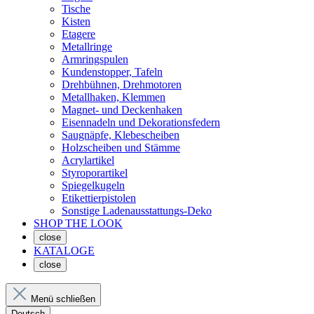
Tische
Kisten
Etagere
Metallringe
Armringspulen
Kundenstopper, Tafeln
Drehbühnen, Drehmotoren
Metallhaken, Klemmen
Magnet- und Deckenhaken
Eisennadeln und Dekorationsfedern
Saugnäpfe, Klebescheiben
Holzscheiben und Stämme
Acrylartikel
Styroporartikel
Spiegelkugeln
Etikettierpistolen
Sonstige Ladenausstattungs-Deko
SHOP THE LOOK
close
KATALOGE
close
Menü schließen
Deutsch