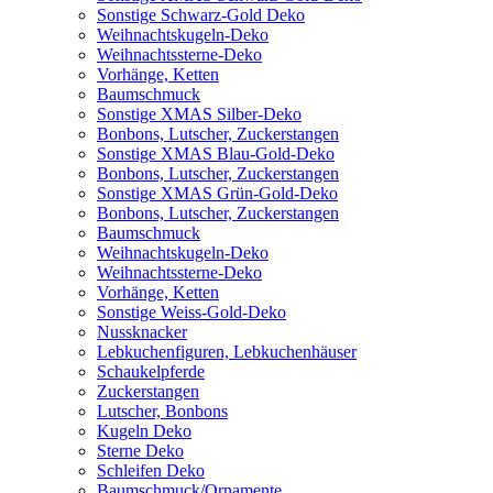
Sonstige Schwarz-Gold Deko
Weihnachtskugeln-Deko
Weihnachtssterne-Deko
Vorhänge, Ketten
Baumschmuck
Sonstige XMAS Silber-Deko
Bonbons, Lutscher, Zuckerstangen
Sonstige XMAS Blau-Gold-Deko
Bonbons, Lutscher, Zuckerstangen
Sonstige XMAS Grün-Gold-Deko
Bonbons, Lutscher, Zuckerstangen
Baumschmuck
Weihnachtskugeln-Deko
Weihnachtssterne-Deko
Vorhänge, Ketten
Sonstige Weiss-Gold-Deko
Nussknacker
Lebkuchenfiguren, Lebkuchenhäuser
Schaukelpferde
Zuckerstangen
Lutscher, Bonbons
Kugeln Deko
Sterne Deko
Schleifen Deko
Baumschmuck/Ornamente