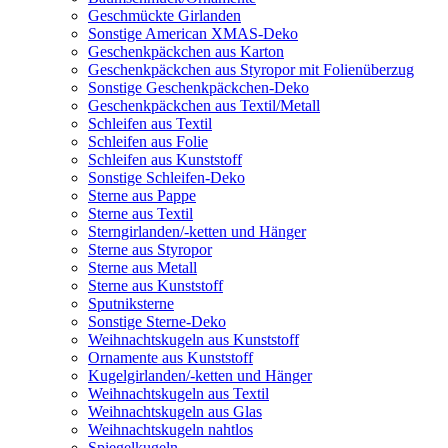
Geschmückte Girlanden
Sonstige American XMAS-Deko
Geschenkpäckchen aus Karton
Geschenkpäckchen aus Styropor mit Folienüberzug
Sonstige Geschenkpäckchen-Deko
Geschenkpäckchen aus Textil/Metall
Schleifen aus Textil
Schleifen aus Folie
Schleifen aus Kunststoff
Sonstige Schleifen-Deko
Sterne aus Pappe
Sterne aus Textil
Sterngirlanden/-ketten und Hänger
Sterne aus Styropor
Sterne aus Metall
Sterne aus Kunststoff
Sputniksterne
Sonstige Sterne-Deko
Weihnachtskugeln aus Kunststoff
Ornamente aus Kunststoff
Kugelgirlanden/-ketten und Hänger
Weihnachtskugeln aus Textil
Weihnachtskugeln aus Glas
Weihnachtskugeln nahtlos
Spiegelkugeln