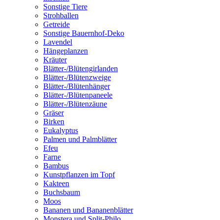
Sonstige Tiere
Strohballen
Getreide
Sonstige Bauernhof-Deko
Lavendel
Hängeplanzen
Kräuter
Blätter-/Blütengirlanden
Blätter-/Blütenzweige
Blätter-/Blütenhänger
Blätter-/Blütenpaneele
Blätter-/Blütenzäune
Gräser
Birken
Eukalyptus
Palmen und Palmblätter
Efeu
Farne
Bambus
Kunstpflanzen im Topf
Kakteen
Buchsbaum
Moos
Bananen und Bananenblätter
Monstera und Split-Philo