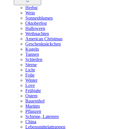
Herbst
Wein
Sonnenblumen
Oktoberfest
Halloween
Weihnachten
American Christmas
Geschenkpäckchen
Kugeln
Tannen
Schleifen
Sterne
Licht
Folie
Winter
Love
Frühjahr
Ostern
Bauernhof
Maritim
Pflanzen
Schirme, Laternen
China
Lebensmittelattrappen