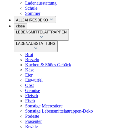
Ladenausstattung
Schule
Sommer
ALLJAHRESDEKO
close
LEBENSMITTELATTRAPPEN
LADENAUSSTATTUNG
Brot
Brezeln
Kuchen & Süßes Gebäck
Käse
Eier
Eiswürfel
Obst
Gemüse
Fleisch
Fisch
Sonstige Meerestiere
Sonstige Lebensmittelattrappen-Deko
Podeste
Präsenter
Regale