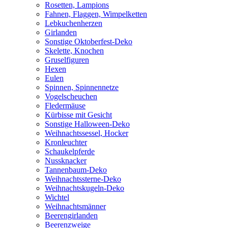
Rosetten, Lampions
Fahnen, Flaggen, Wimpelketten
Lebkuchenherzen
Girlanden
Sonstige Oktoberfest-Deko
Skelette, Knochen
Gruselfiguren
Hexen
Eulen
Spinnen, Spinnennetze
Vogelscheuchen
Fledermäuse
Kürbisse mit Gesicht
Sonstige Halloween-Deko
Weihnachtssessel, Hocker
Kronleuchter
Schaukelpferde
Nussknacker
Tannenbaum-Deko
Weihnachtssterne-Deko
Weihnachtskugeln-Deko
Wichtel
Weihnachtsmänner
Beerengirlanden
Beerenzweige