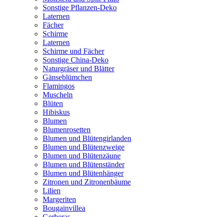
Sonstige Pflanzen-Deko
Laternen
Fächer
Schirme
Laternen
Schirme und Fächer
Sonstige China-Deko
Naturgräser und Blätter
Gänseblümchen
Flamingos
Muscheln
Blüten
Hibiskus
Blumen
Blumenrosetten
Blumen und Blütengirlanden
Blumen und Blütenzweige
Blumen und Blütenzäune
Blumen und Blütenständer
Blumen und Blütenhänger
Zitronen und Zitronenbäume
Lilien
Margeriten
Bougainvillea
Gerberas