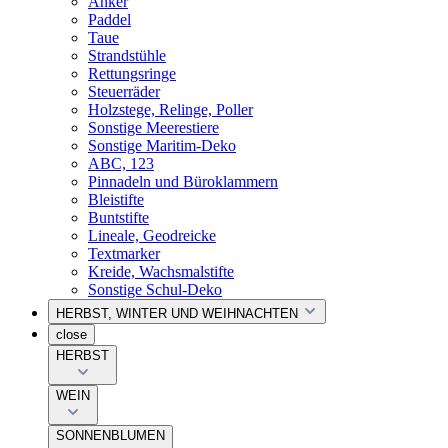
Anker
Paddel
Taue
Strandstühle
Rettungsringe
Steuerräder
Holzstege, Relinge, Poller
Sonstige Meerestiere
Sonstige Maritim-Deko
ABC, 123
Pinnadeln und Büroklammern
Bleistifte
Buntstifte
Lineale, Geodreicke
Textmarker
Kreide, Wachsmalstifte
Sonstige Schul-Deko
HERBST, WINTER UND WEIHNACHTEN
close
HERBST
WEIN
SONNENBLUMEN