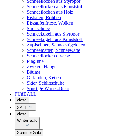
Schneeflocken aus Styropor
Schneeflocken aus Kunststoff
Schneeflocken aus Holz
Eisbären, Robben
Eiszapfenfriese, Wolken
Streuschnee
Schneekugeln aus Styropor
Schneekugeln aus Kunststoff
Zupfschnee, Schneekügelchen
Schneematten, Schneewatte
Schneeflocken diverse
Pinguine
Zweige, Hänger
Bäume
Girlanden, Ketten
Skier, Schlittschuhe
Sonstige Winter-Deko
FUßBALL
close
SALE
close
Winter Sale
Sommer Sale