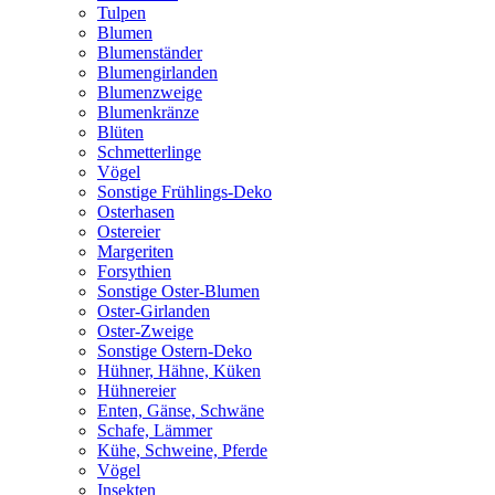
Tulpen
Blumen
Blumenständer
Blumengirlanden
Blumenzweige
Blumenkränze
Blüten
Schmetterlinge
Vögel
Sonstige Frühlings-Deko
Osterhasen
Ostereier
Margeriten
Forsythien
Sonstige Oster-Blumen
Oster-Girlanden
Oster-Zweige
Sonstige Ostern-Deko
Hühner, Hähne, Küken
Hühnereier
Enten, Gänse, Schwäne
Schafe, Lämmer
Kühe, Schweine, Pferde
Vögel
Insekten