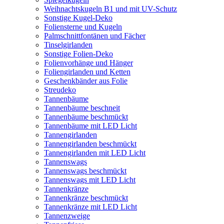
Weihnachtskugeln B1 und mit UV-Schutz
Sonstige Kugel-Deko
Foliensterne und Kugeln
Palmschnittfontänen und Fächer
Tinselgirlanden
Sonstige Folien-Deko
Folienvorhänge und Hänger
Foliengirlanden und Ketten
Geschenkbänder aus Folie
Streudeko
Tannenbäume
Tannenbäume beschneit
Tannenbäume beschmückt
Tannenbäume mit LED Licht
Tannengirlanden
Tannengirlanden beschmückt
Tannengirlanden mit LED Licht
Tannenswags
Tannenswags beschmückt
Tannenswags mit LED Licht
Tannenkränze
Tannenkränze beschmückt
Tannenkränze mit LED Licht
Tannenzweige