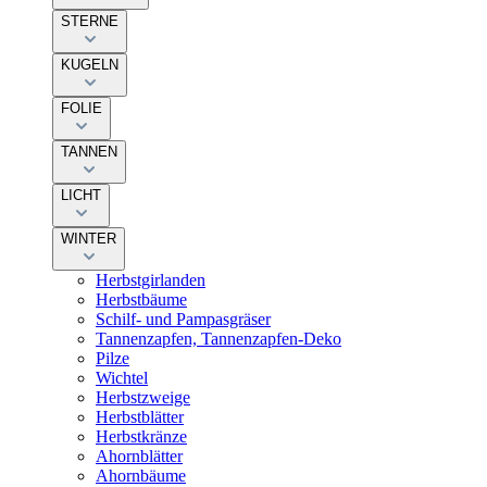
STERNE
KUGELN
FOLIE
TANNEN
LICHT
WINTER
Herbstgirlanden
Herbstbäume
Schilf- und Pampasgräser
Tannenzapfen, Tannenzapfen-Deko
Pilze
Wichtel
Herbstzweige
Herbstblätter
Herbstkränze
Ahornblätter
Ahornbäume