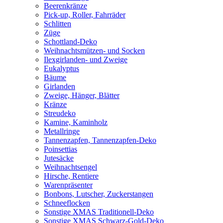
Beerenkränze
Pick-up, Roller, Fahrräder
Schlitten
Züge
Schottland-Deko
Weihnachtsmützen- und Socken
Ilexgirlanden- und Zweige
Eukalyptus
Bäume
Girlanden
Zweige, Hänger, Blätter
Kränze
Streudeko
Kamine, Kaminholz
Metallringe
Tannenzapfen, Tannenzapfen-Deko
Poinsettias
Jutesäcke
Weihnachtsengel
Hirsche, Rentiere
Warenpräsenter
Bonbons, Lutscher, Zuckerstangen
Schneeflocken
Sonstige XMAS Traditionell-Deko
Sonstige XMAS Schwarz-Gold-Deko