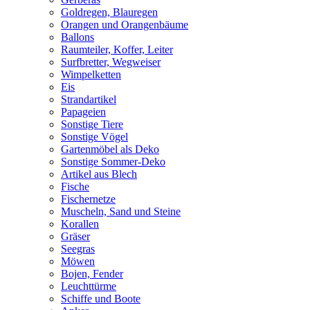
Goldregen, Blauregen
Orangen und Orangenbäume
Ballons
Raumteiler, Koffer, Leiter
Surfbretter, Wegweiser
Wimpelketten
Eis
Strandartikel
Papageien
Sonstige Tiere
Sonstige Vögel
Gartenmöbel als Deko
Sonstige Sommer-Deko
Artikel aus Blech
Fische
Fischernetze
Muscheln, Sand und Steine
Korallen
Gräser
Seegras
Möwen
Bojen, Fender
Leuchttürme
Schiffe und Boote