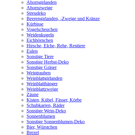
Ahorngirlanden
Ahornzweige
Streudeko
Beerengirlanden, -Zweige und Kränze
Kürbisse
Vogelscheuchen
Weidenkugeln
Eichhörnchen
Hirsche, Elche, Rehe, Rentiere
Eulen
Sonstige Tiere
Sonstige Herbst-Deko
Sonstige Gräser
Weintrauben
Weinblattgirlanden
Weinblatthänger
Weinblattzweige
Zäune
Kisten, Kübel, Fässer, Körbe
Schubkarren, Räder
Sonstige Wein-Deko
Sonnenblumen
Sonstige Sonnenblumen-Deko
Bier, Würstchen
Brezel