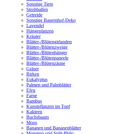
Sonstige Tiere
Strohballen
Getreide
Sonstige Bauernhof-Deko
Lavendel
Hängeplanzen
Kräuter
Blätter-/Blütengirlanden
Blätter-/Blütenzweige
Blätter-/Blütenhänger
Blätter-/Blütenpaneele
Blätter-/Blütenzäune
Gräser
Birken
Eukalyptus
Palmen und Palmblätter
Efeu
Farne
Bambus
Kunstpflanzen im Topf
Kakteen
Buchsbaum
Moos
Bananen und Bananenblätter
Monstera und Split-Philo