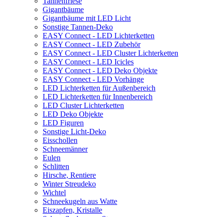
Tannenfriese
Gigantbäume
Gigantbäume mit LED Licht
Sonstige Tannen-Deko
EASY Connect - LED Lichterketten
EASY Connect - LED Zubehör
EASY Connect - LED Cluster Lichterketten
EASY Connect - LED Icicles
EASY Connect - LED Deko Objekte
EASY Connect - LED Vorhänge
LED Lichterketten für Außenbereich
LED Lichterketten für Innenbereich
LED Cluster Lichterketten
LED Deko Objekte
LED Figuren
Sonstige Licht-Deko
Eisschollen
Schneemänner
Eulen
Schlitten
Hirsche, Rentiere
Winter Streudeko
Wichtel
Schneekugeln aus Watte
Eiszapfen, Kristalle