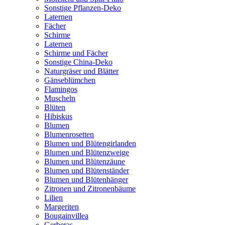
Sonstige Pflanzen-Deko
Laternen
Fächer
Schirme
Laternen
Schirme und Fächer
Sonstige China-Deko
Naturgräser und Blätter
Gänseblümchen
Flamingos
Muscheln
Blüten
Hibiskus
Blumen
Blumenrosetten
Blumen und Blütengirlanden
Blumen und Blütenzweige
Blumen und Blütenzäune
Blumen und Blütenständer
Blumen und Blütenhänger
Zitronen und Zitronenbäume
Lilien
Margeriten
Bougainvillea
Gerberas