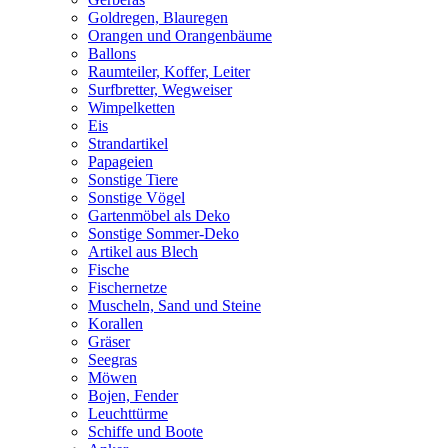
Goldregen, Blauregen
Orangen und Orangenbäume
Ballons
Raumteiler, Koffer, Leiter
Surfbretter, Wegweiser
Wimpelketten
Eis
Strandartikel
Papageien
Sonstige Tiere
Sonstige Vögel
Gartenmöbel als Deko
Sonstige Sommer-Deko
Artikel aus Blech
Fische
Fischernetze
Muscheln, Sand und Steine
Korallen
Gräser
Seegras
Möwen
Bojen, Fender
Leuchttürme
Schiffe und Boote