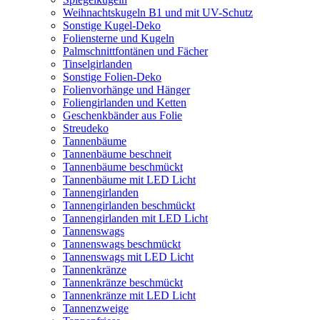
Weihnachtskugeln B1 und mit UV-Schutz
Sonstige Kugel-Deko
Foliensterne und Kugeln
Palmschnittfontänen und Fächer
Tinselgirlanden
Sonstige Folien-Deko
Folienvorhänge und Hänger
Foliengirlanden und Ketten
Geschenkbänder aus Folie
Streudeko
Tannenbäume
Tannenbäume beschneit
Tannenbäume beschmückt
Tannenbäume mit LED Licht
Tannengirlanden
Tannengirlanden beschmückt
Tannengirlanden mit LED Licht
Tannenswags
Tannenswags beschmückt
Tannenswags mit LED Licht
Tannenkränze
Tannenkränze beschmückt
Tannenkränze mit LED Licht
Tannenzweige