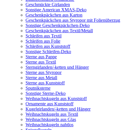
Geschmückte Girlanden
Sonstige American XMAS-Deko
Geschenkpäckchen aus Karton
Geschenkpäckchen aus Styropor mit Folienüberzug
Sonstige Geschenkpäckchen-Deko
Geschenkpäckchen aus Textil/Metall
Schleifen aus Textil
Schleifen aus Folie
Schleifen aus Kunststoff
Sonstige Schleifen-Deko
Sterne aus Pappe
Sterne aus Textil
Sterngirlanden/-ketten und Hänger
Sterne aus Styropor
Sterne aus Metall
Sterne aus Kunststoff
Sputniksterne
Sonstige Sterne-Deko
Weihnachtskugeln aus Kunststoff
Ornamente aus Kunststoff
Kugelgirlanden/-ketten und Hänger
Weihnachtskugeln aus Textil
Weihnachtskugeln aus Glas
Weihnachtskugeln nahtlos
Spiegelkugeln