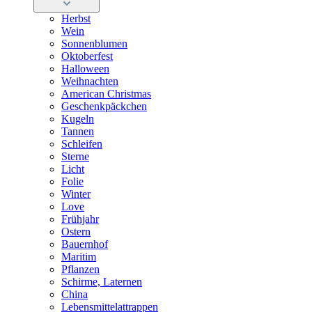
Herbst
Wein
Sonnenblumen
Oktoberfest
Halloween
Weihnachten
American Christmas
Geschenkpäckchen
Kugeln
Tannen
Schleifen
Sterne
Licht
Folie
Winter
Love
Frühjahr
Ostern
Bauernhof
Maritim
Pflanzen
Schirme, Laternen
China
Lebensmittelattrappen