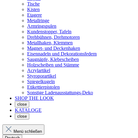
Tische
Kisten
Etagere
Metallringe
Armringspulen
Kundenstopper, Tafeln
Drehbühnen, Drehmotoren
Metallhaken, Klemmen
Magnet- und Deckenhaken
Eisennadeln und Dekorationsfedern
Saugnäpfe, Klebescheiben
Holzscheiben und Stämme
Acrylartikel
Styroporartikel
Spiegelkugeln
Etikettierpistolen
Sonstige Ladenausstattungs-Deko
SHOP THE LOOK
close
KATALOGE
close
Menü schließen
Deutsch