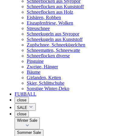
Schneeflocken aus Styropor
Schneeflocken aus Kunststoff
Schneeflocken aus Holz
Eisbären, Robben
Eiszapfenfriese, Wolken
Streuschnee
Schneekugeln aus Styropor
Schneekugeln aus Kunststoff
Zupfschnee, Schneekügelchen
Schneematten, Schneewatte
Schneeflocken diverse
Pinguine
Zweige, Hänger
Bäume
Girlanden, Ketten
Skier, Schlittschuhe
Sonstige Winter-Deko
FUßBALL
close
SALE
close
Winter Sale
Sommer Sale