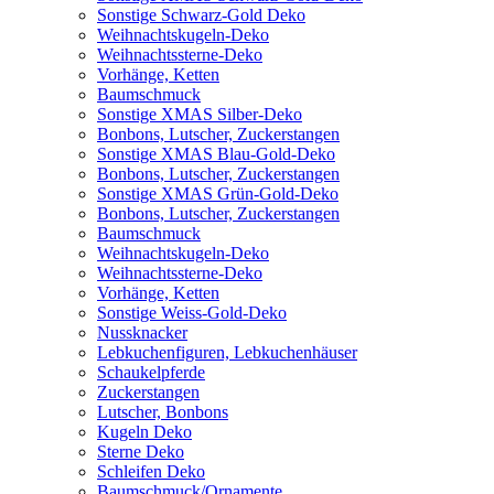
Sonstige Schwarz-Gold Deko
Weihnachtskugeln-Deko
Weihnachtssterne-Deko
Vorhänge, Ketten
Baumschmuck
Sonstige XMAS Silber-Deko
Bonbons, Lutscher, Zuckerstangen
Sonstige XMAS Blau-Gold-Deko
Bonbons, Lutscher, Zuckerstangen
Sonstige XMAS Grün-Gold-Deko
Bonbons, Lutscher, Zuckerstangen
Baumschmuck
Weihnachtskugeln-Deko
Weihnachtssterne-Deko
Vorhänge, Ketten
Sonstige Weiss-Gold-Deko
Nussknacker
Lebkuchenfiguren, Lebkuchenhäuser
Schaukelpferde
Zuckerstangen
Lutscher, Bonbons
Kugeln Deko
Sterne Deko
Schleifen Deko
Baumschmuck/Ornamente