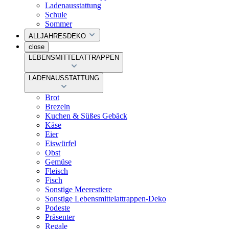
Ladenausstattung
Schule
Sommer
ALLJAHRESDEKO
close
LEBENSMITTELATTRAPPEN
LADENAUSSTATTUNG
Brot
Brezeln
Kuchen & Süßes Gebäck
Käse
Eier
Eiswürfel
Obst
Gemüse
Fleisch
Fisch
Sonstige Meerestiere
Sonstige Lebensmittelattrappen-Deko
Podeste
Präsenter
Regale