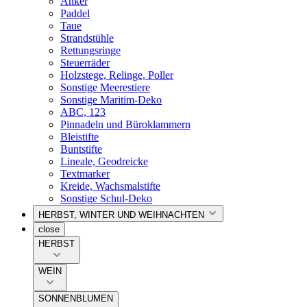
Anker
Paddel
Taue
Strandstühle
Rettungsringe
Steuerräder
Holzstege, Relinge, Poller
Sonstige Meerestiere
Sonstige Maritim-Deko
ABC, 123
Pinnadeln und Büroklammern
Bleistifte
Buntstifte
Lineale, Geodreicke
Textmarker
Kreide, Wachsmalstifte
Sonstige Schul-Deko
HERBST, WINTER UND WEIHNACHTEN
close
HERBST
WEIN
SONNENBLUMEN