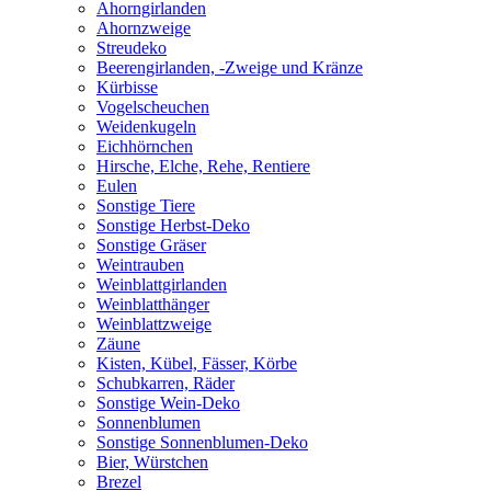
Ahorngirlanden
Ahornzweige
Streudeko
Beerengirlanden, -Zweige und Kränze
Kürbisse
Vogelscheuchen
Weidenkugeln
Eichhörnchen
Hirsche, Elche, Rehe, Rentiere
Eulen
Sonstige Tiere
Sonstige Herbst-Deko
Sonstige Gräser
Weintrauben
Weinblattgirlanden
Weinblatthänger
Weinblattzweige
Zäune
Kisten, Kübel, Fässer, Körbe
Schubkarren, Räder
Sonstige Wein-Deko
Sonnenblumen
Sonstige Sonnenblumen-Deko
Bier, Würstchen
Brezel