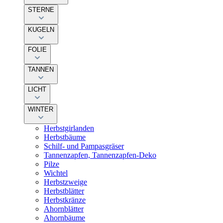
STERNE
KUGELN
FOLIE
TANNEN
LICHT
WINTER
Herbstgirlanden
Herbstbäume
Schilf- und Pampasgräser
Tannenzapfen, Tannenzapfen-Deko
Pilze
Wichtel
Herbstzweige
Herbstblätter
Herbstkränze
Ahornblätter
Ahornbäume