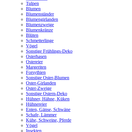
Tulpen
Blumen
Blumenständer
Blumengirlanden
Blumenzweige
Blumenkränze
Blüten
Schmetterlinge
Vögel
Sonstige Frühlings-Deko
Osterhasen
Ostereier
Margeriten
Forsythien
Sonstige Oster-Blumen
Oster-Girlanden
Oster-Zweige
Sonstige Ostern-Deko
Hühner, Hähne, Küken
Hühnereier
Enten, Gänse, Schwäne
Schafe, Lämmer
Kühe, Schweine, Pferde
Vögel
Insekten