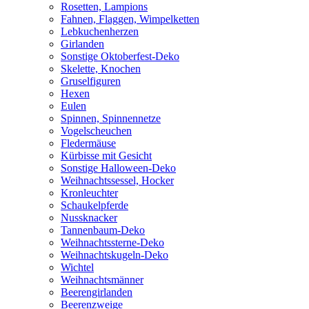
Rosetten, Lampions
Fahnen, Flaggen, Wimpelketten
Lebkuchenherzen
Girlanden
Sonstige Oktoberfest-Deko
Skelette, Knochen
Gruselfiguren
Hexen
Eulen
Spinnen, Spinnennetze
Vogelscheuchen
Fledermäuse
Kürbisse mit Gesicht
Sonstige Halloween-Deko
Weihnachtssessel, Hocker
Kronleuchter
Schaukelpferde
Nussknacker
Tannenbaum-Deko
Weihnachtssterne-Deko
Weihnachtskugeln-Deko
Wichtel
Weihnachtsmänner
Beerengirlanden
Beerenzweige