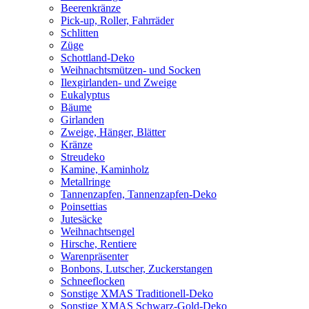
Beerenkränze
Pick-up, Roller, Fahrräder
Schlitten
Züge
Schottland-Deko
Weihnachtsmützen- und Socken
Ilexgirlanden- und Zweige
Eukalyptus
Bäume
Girlanden
Zweige, Hänger, Blätter
Kränze
Streudeko
Kamine, Kaminholz
Metallringe
Tannenzapfen, Tannenzapfen-Deko
Poinsettias
Jutesäcke
Weihnachtsengel
Hirsche, Rentiere
Warenpräsenter
Bonbons, Lutscher, Zuckerstangen
Schneeflocken
Sonstige XMAS Traditionell-Deko
Sonstige XMAS Schwarz-Gold-Deko